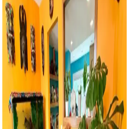
dekorasyonunuza en uygun seçimi yapın.
Rattan Ayakkabılık: Doğal Şıklık ve Fonksiyonellik
Sunan Dekorasyon Seçeneği
Rattan ayakkabılık, doğal malzeme kullanımı ve estetik
görünümüyle modern ve sürdürülebilir dekorasyonun vazgeçilmez
parçasıdır. Hafifliği ve dayanıklılığıyla fonksiyonel çözümler sunar.
Bambu Stor Perdeler Karşılaştırması: Evesen ve
Linadora Modellerinin Özellikleri ve Farkları
Evesen ve Linadora bambu stor perdelerinin tasarım, dayanıklılık ve
kullanım kolaylığı açısından detaylı karşılaştırması. En uygun
seçeneği belirlemenize yardımcı olur.
Bosch TSM6A011W ve Musullu Kahve Baharat
Öğütücü Karşılaştırması
Bosch TSM6A011W ve Musullu kahve ve baharat öğütücüsü
arasındaki farklar, özellikler ve kullanıcı yorumlarıyla en uygun
seçimi yapmanıza yardımcı olur.