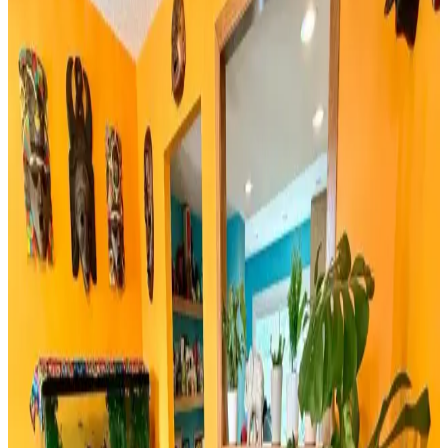
İki farklı yeşil çam dalı ürününün detaylı özellikleri, kullanıcı
yorumları ve kullanım alanları karşılaştırmasıyla yılbaşı
dekorasyonunuza en uygun seçimi yapın.
Rattan Ayakkabılık: Doğal Şıklık ve Fonksiyonellik
Sunan Dekorasyon Seçeneği
Rattan ayakkabılık, doğal malzeme kullanımı ve estetik
görünümüyle modern ve sürdürülebilir dekorasyonun vazgeçilmez
parçasıdır. Hafifliği ve dayanıklılığıyla fonksiyonel çözümler sunar.
Bambu Stor Perdeler Karşılaştırması: Evesen ve
Linadora Modellerinin Özellikleri ve Farkları
Evesen ve Linadora bambu stor perdelerinin tasarım, dayanıklılık ve
kullanım kolaylığı açısından detaylı karşılaştırması. En uygun
seçeneği belirlemenize yardımcı olur.
Bosch TSM6A011W ve Musullu Kahve Baharat
Öğütücü Karşılaştırması
Bosch TSM6A011W ve Musullu kahve ve baharat öğütücüsü
arasındaki farklar, özellikler ve kullanıcı yorumlarıyla en uygun