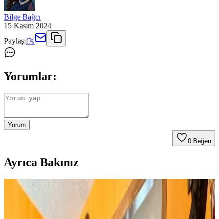
Bilge Bağcı
15 Kasım 2024
Paylaş:
f
𝕏
Yorumlar:
Yorum
0
Beğen
Ayrıca Bakınız
Huzur Party Store 5 Metre Yeşil Çam Dalı ve Işıklı
Çam Dalı Karşılaştırması