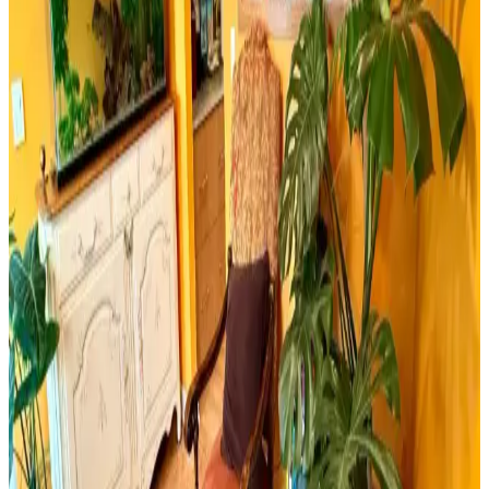
seçimi yapmanıza yardımcı olur.
Retro Ahşap Poster Karşılaştırması: Dışarıdan Stres
Getirmek Yasaktır ve Edebiyat Sokağı Setleri
İki farklı retro ahşap poster ürününü karşılaştırıyoruz. Dışarıdan stres
getirmek yasaktır yazılı poster ve edebiyat temalı setler, kalite ve
kullanım açısından detaylı analizlerle ev dekorasyonunuza yeni bir
soluk getiriyor.
Milwaukee Alüminyum Şerit Metre 8mt 25mm
Dayanıklı ve Hassas Profesyonel Ölçüm Aracı
Milwaukee Alüminyum Şerit Metre 8 metre uzunluğu ve 25mm
genişliğiyle, dayanıklı yapısı ve yüksek hassasiyetiyle inşaat ve yapı
sektöründe güvenilir ölçüm sağlar.
Yıpranmış Banyolarda Renk Uyumu ve Mekan
Kullanımı İçin Doğru Boya Seçimi
Yıpranmış banyolarda slate zemin ve vintage detaylarla uyumlu
boya seçimi, sakin tonlar ve vurgu renkleriyle mekanın estetik ve
fonksiyonel dengesini sağlar.