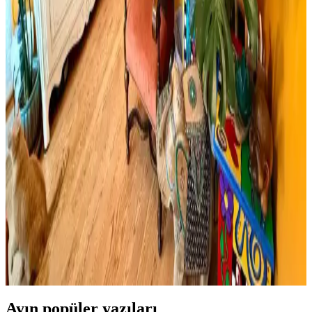
Cadence Mermer Efekti Gümüş: Dekorasyonda Yeni
Trend ve Bilgi Eksikliği
Cadence mermer efekti gümüş ifadesi dekorasyonda yeni bir trend
olarak öne çıkıyor ancak mevcut arama sonuçlarında somut bilgi
bulunmuyor. Mermer ve gümüş tonları dekorasyonda şıklık sağlar.
Viscotex Hard Serenity ve Lif Kılıflı Hava Kanallı
Visco Yastık Karşılaştırması
İki visco yastık modeli, boyut, sertlik ve kullanıcı geri bildirimleriyle
detaylı karşılaştırıldı. Hard Serenity yüksek sertlik ve boyun desteği
sağlarken, Lif Kılıflı yumuşaklık ve konfor sunuyor.
Boho Maksimalist Oturma Odası Tasarımında
Bitkiler ve Renklerin Rolü
Boho maksimalist oturma odasında turuncu duvarlar, kültürel
maskeler, canlı bitkiler ve doğru halı seçimiyle sıcak, dengeli ve
estetik bir yaşam alanı oluşturuluyor.
Ayın popüler yazıları