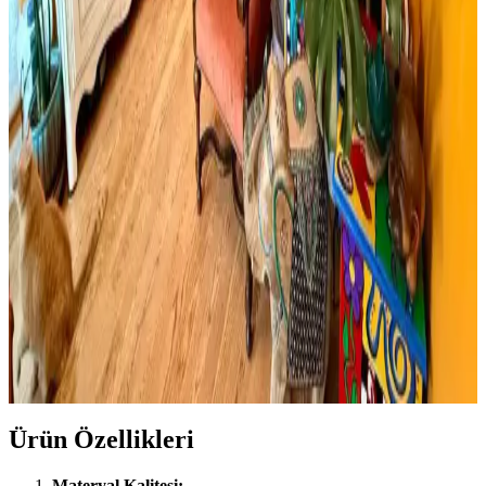
Trend ve Bilgi Eksikliği
Cadence mermer efekti gümüş ifadesi dekorasyonda yeni bir trend
olarak öne çıkıyor ancak mevcut arama sonuçlarında somut bilgi
bulunmuyor. Mermer ve gümüş tonları dekorasyonda şıklık sağlar.
Viscotex Hard Serenity ve Lif Kılıflı Hava Kanallı
Visco Yastık Karşılaştırması
İki visco yastık modeli, boyut, sertlik ve kullanıcı geri bildirimleriyle
detaylı karşılaştırıldı. Hard Serenity yüksek sertlik ve boyun desteği
sağlarken, Lif Kılıflı yumuşaklık ve konfor sunuyor.
Boho Maksimalist Oturma Odası Tasarımında
Bitkiler ve Renklerin Rolü
Boho maksimalist oturma odasında turuncu duvarlar, kültürel
maskeler, canlı bitkiler ve doğru halı seçimiyle sıcak, dengeli ve
estetik bir yaşam alanı oluşturuluyor.
Ürün Özellikleri
Materyal Kalitesi: