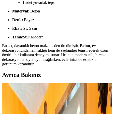
1 adet yuvarlak tepsi
Materyal:
Beton
Renk:
Beyaz
Ebat:
5 x 5 cm
Tema/Stil:
Modern
Bu set, dayanıklı beton malzemeden üretilmiştir.
Beton
, ev
dekorasyonunda hem şıklığı hem de sağlamlığı temsil ederek uzun
ömürlü bir kullanım deneyimi sunar. Ürünün modern stili, birçok
dekorasyon tarzıyla uyum sağlarken, evlerinize de estetik bir
görünüm kazandırır.
Ayrıca Bakınız
Huzur Party Store 5 Metre Yeşil Çam Dalı ve Işıklı
Çam Dalı Karşılaştırması
İki farklı yeşil çam dalı ürününün detaylı özellikleri, kullanıcı
yorumları ve kullanım alanları karşılaştırmasıyla yılbaşı