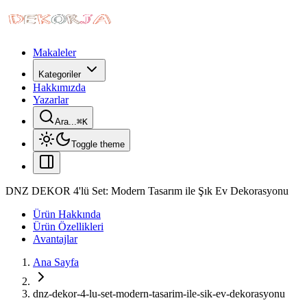
Makaleler
Kategoriler
Hakkımızda
Yazarlar
Ara...
⌘
K
Toggle theme
DNZ DEKOR 4'lü Set: Modern Tasarım ile Şık Ev Dekorasyonu
Ürün Hakkında
Ürün Özellikleri
Avantajlar
Ana Sayfa
dnz-dekor-4-lu-set-modern-tasarim-ile-sik-ev-dekorasyonu