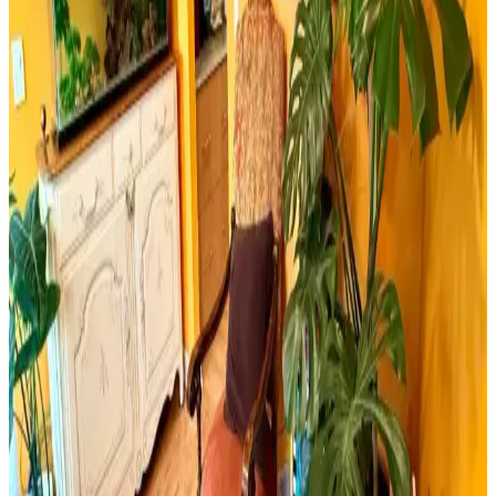
Retro Ahşap Poster Karşılaştırması: Dışarıdan Stres
Getirmek Yasaktır ve Edebiyat Sokağı Setleri
İki farklı retro ahşap poster ürününü karşılaştırıyoruz. Dışarıdan stres
getirmek yasaktır yazılı poster ve edebiyat temalı setler, kalite ve
kullanım açısından detaylı analizlerle ev dekorasyonunuza yeni bir
soluk getiriyor.
Milwaukee Alüminyum Şerit Metre 8mt 25mm
Dayanıklı ve Hassas Profesyonel Ölçüm Aracı
Milwaukee Alüminyum Şerit Metre 8 metre uzunluğu ve 25mm
genişliğiyle, dayanıklı yapısı ve yüksek hassasiyetiyle inşaat ve yapı
sektöründe güvenilir ölçüm sağlar.
Yıpranmış Banyolarda Renk Uyumu ve Mekan
Kullanımı İçin Doğru Boya Seçimi
Yıpranmış banyolarda slate zemin ve vintage detaylarla uyumlu
boya seçimi, sakin tonlar ve vurgu renkleriyle mekanın estetik ve
fonksiyonel dengesini sağlar.
Cadence Mermer Efekti Gümüş: Dekorasyonda Yeni