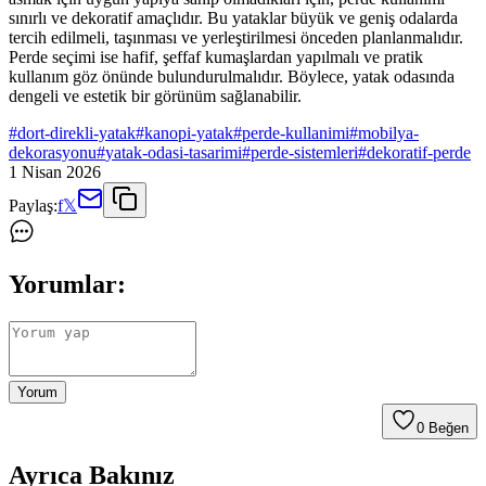
sınırlı ve dekoratif amaçlıdır. Bu yataklar büyük ve geniş odalarda
tercih edilmeli, taşınması ve yerleştirilmesi önceden planlanmalıdır.
Perde seçimi ise hafif, şeffaf kumaşlardan yapılmalı ve pratik
kullanım göz önünde bulundurulmalıdır. Böylece, yatak odasında
dengeli ve estetik bir görünüm sağlanabilir.
#
dort-direkli-yatak
#
kanopi-yatak
#
perde-kullanimi
#
mobilya-
dekorasyonu
#
yatak-odasi-tasarimi
#
perde-sistemleri
#
dekoratif-perde
1 Nisan 2026
Paylaş:
f
𝕏
Yorumlar:
Yorum
0
Beğen
Ayrıca Bakınız