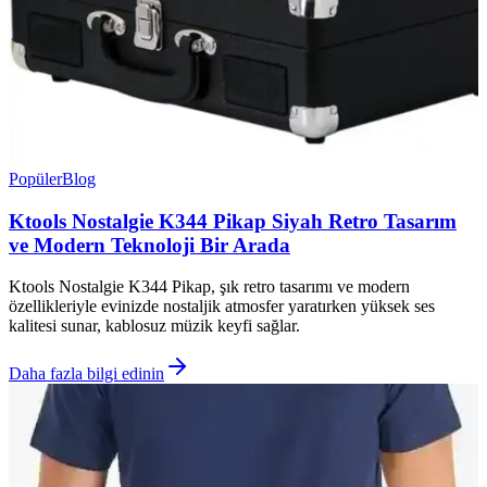
Popüler
Blog
Ktools Nostalgie K344 Pikap Siyah Retro Tasarım
ve Modern Teknoloji Bir Arada
Ktools Nostalgie K344 Pikap, şık retro tasarımı ve modern
özellikleriyle evinizde nostaljik atmosfer yaratırken yüksek ses
kalitesi sunar, kablosuz müzik keyfi sağlar.
Daha fazla bilgi edinin