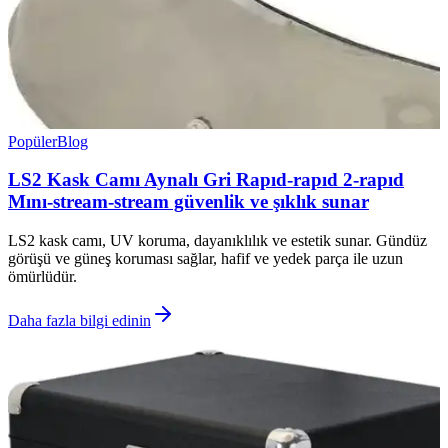
Popüler
Blog
LS2 Kask Camı Aynalı Gri Rapıd-rapıd 2-rapıd
Mını-stream-stream güvenlik ve şıklık sunar
LS2 kask camı, UV koruma, dayanıklılık ve estetik sunar. Gündüz
görüşü ve güneş koruması sağlar, hafif ve yedek parça ile uzun
ömürlüdür.
Daha fazla bilgi edinin