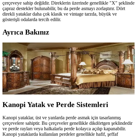
çerçeveye sahip değildir. Direklerin üzerinde genellikle "X" şeklinde
çapraz destekler bulunabilir, bu da perde asmayı zorlaştırır. Dört
direkli yataklar daha çok klasik ve vintage tarzda, büyük ve
gösterişli odalarda tercih edilir.
Ayrıca Bakınız
Dört Direkli Yataklar ve Kanopi Yataklar
Arasındaki Farklar ve Perde Kullanımı
Dört direkli yataklar ve kanopi yataklar arasındaki yapısal farklar,
perde kullanımı ve dekorasyon açısından ele alınmaktadır. Bu
yatakların mekan seçimi, perde tercihleri ve kullanım özellikleri
detaylandırılmaktadır.
Kanopi Yatak ve Perde Sistemleri
Kanopi yataklar, üst ve yanlarda perde asmak için tasarlanmış
çerçevelere sahiptir. Bu çerçeveler genellikle dikdörtgen şeklindedir
ve perde rayları veya halkalarla perde kolayca açılıp kapanabilir.
Kanopi yataklarda kullanılan perdeler genellikle hafif, şeffaf