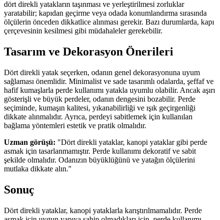
dört direkli yatakların taşınması ve yerleştirilmesi zorluklar
yaratabilir; kapıdan geçirme veya odada konumlandırma sırasında
ölçülerin önceden dikkatlice alınması gerekir. Bazı durumlarda, kapı
çerçevesinin kesilmesi gibi müdahaleler gerekebilir.
Tasarım ve Dekorasyon Önerileri
Dört direkli yatak seçerken, odanın genel dekorasyonuna uyum
sağlaması önemlidir. Minimalist ve sade tasarımlı odalarda, şeffaf ve
hafif kumaşlarla perde kullanımı yatakla uyumlu olabilir. Ancak aşırı
gösterişli ve büyük perdeler, odanın dengesini bozabilir. Perde
seçiminde, kumaşın kalitesi, yıkanabilirliği ve ışık geçirgenliği
dikkate alınmalıdır. Ayrıca, perdeyi sabitlemek için kullanılan
bağlama yöntemleri estetik ve pratik olmalıdır.
Uzman görüşü:
"Dört direkli yataklar, kanopi yataklar gibi perde
asmak için tasarlanmamıştır. Perde kullanımı dekoratif ve sabit
şekilde olmalıdır. Odanızın büyüklüğünü ve yatağın ölçülerini
mutlaka dikkate alın."
Sonuç
Dört direkli yataklar, kanopi yataklarla karıştırılmamalıdır. Perde
asmak için uygun yapıya sahip olmadıkları için, perde kullanımı