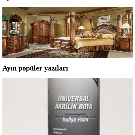
Dört Direkli Yataklar ve Kanopi Yataklar
Arasındaki Farklar ve Perde Kullanımı
Dört direkli yataklar ve kanopi yataklar arasındaki yapısal farklar,
perde kullanımı ve dekorasyon açısından ele alınmaktadır. Bu
yatakların mekan seçimi, perde tercihleri ve kullanım özellikleri
detaylandırılmaktadır.
Ayın popüler yazıları