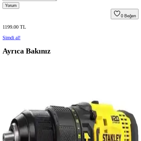
Yorum
0
Beğen
1199
.00
TL
Şimdi al!
Ayrıca Bakınız
KL Pro KLDМ1305 800 Watt Profesyonel Darbeli
Matkap ile Güçlü ve Çok Yönlü Kullanım
KL Pro KLDМ1305, 800 watt gücü, yüksek delme kapasitesi ve
ergonomik tasarımıyla profesyonel ve hobi kullanıcılarına uygun
çok yönlü darbeli matkap.
Bosch GSB 180 Li Tek Akülü Darbeli Matkap:
Yüksek Performans ve Kullanım Kolaylığı
Bosch GSB 180 Li, güçlü tork ve hafif tasarımıyla hem profesyonel
hem de ev projeleri için ideal, çok yönlü ve dayanıklı bir akülü