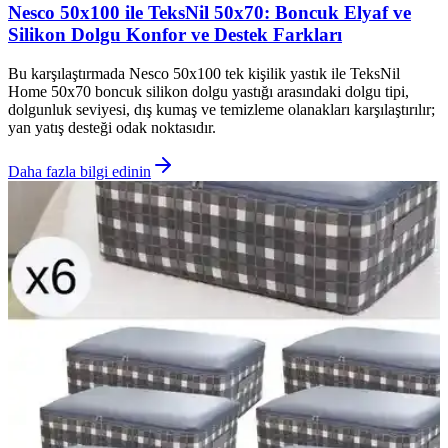
Nesco 50x100 ile TeksNil 50x70: Boncuk Elyaf ve
Silikon Dolgu Konfor ve Destek Farkları
Bu karşılaştırmada Nesco 50x100 tek kişilik yastık ile TeksNil
Home 50x70 boncuk silikon dolgu yastığı arasındaki dolgu tipi,
dolgunluk seviyesi, dış kumaş ve temizleme olanakları karşılaştırılır;
yan yatış desteği odak noktasıdır.
Daha fazla bilgi edinin