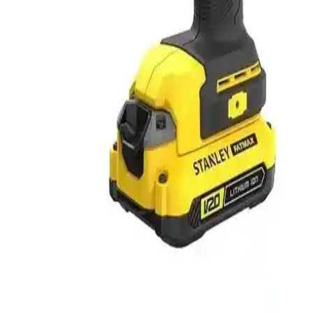
dayanıklı bir darbeli matkap setidir.
AEG BSB 18 C2BL LI-202C Akülü Matkap:
Yüksek Performans ve Dayanıklılık Özellikleri
Yüksek tork ve dayanıklılığıyla öne çıkan AEG BSB 18 C2BL LI-
202C, hafif tasarımı ve gelişmiş teknolojisiyle profesyonel ve amatör
kullanıma uygun, uzun ömürlü bir akülü matkap.
Sturdy 58V 6Ah Li-on Çift Akülü Darbeli Turbo
Şarjlı Vidalama Matkap Özellikleri ve Kullanım
Alanları
Gelişmiş özellikleri ve ergonomik tasarımıyla dikkat çeken Sturdy
58V 6Ah Li-on çift akülü darbeli matkap, profesyonel ve hobi
kullanıcılarına yüksek tork ve pratik kullanım sağlar.
Stanley Fatmax SCD718D2K 18V Çift Akülü
Darbeli Matkap Performans ve Dayanıklılık
Stanley Fatmax SCD718D2K, 18V ve çift akü teknolojisiyle
yüksek performans sunar, ergonomik tasarımı ve darbeli özelliği ile
profesyonel ve hobi kullanımı için ideal, dayanıklı ve verimli bir el