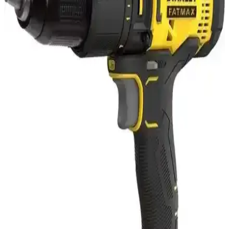
darbeli matkap.
Sturdy 58V6AH Lion Çift Akülü Darbeli Turbo
Şarjlı Vidalama Matkap Özellikleri ve Performansı
Bu yüksek performanslı elektrikli matkap, 58V güç ve çift akü ile
uzun süre dayanır, darbeli turbo özelliğiyle farklı yüzeylerde etkili
delme ve vidalama sağlar.
Hyundai HP810SET 810W Darbeli Matkap Seti
Güçlü Performans ve Çok Fonksiyonlilik
Hyundai HP810SET 810W darbeli matkap, yüksek performansı ve
çok fonksiyonlu özellikleriyle inşaat ve tadilat projelerinde ideal
çözümler sunar. Hafif tasarımı ve uç setiyle kullanım kolaylığı
sağlar.
Deko DKT2069 Darbeli Çift Motor Turbo Şarjlı
Entegreli Vidalama Matkap Özellikleri ve Kullanıcı
Değerlendirmeleri
Deko DKT2069, yüksek tork ve çift akü ile uzun süreli kullanım
sağlayan, farklı hız ve darbelerle çeşitli malzemelere uygun,