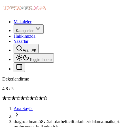
Makaleler
Kategoriler
Hakkımızda
Yazarlar
Ara...
⌘
K
Toggle theme
Değerlendirme
4.8
/
5
Ana Sayfa
dragro-alman-58v-5ah-darbeli-cift-akulu-vidalama-matkapi-
profesyonel-kullanim-icin