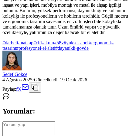
inşaat ve yapı işleri, mobilya montajı ve metal ile ahşap işçiliği
bulunur. Bu ürün, yüksek performansı, dayanıklılığı ve kullanım
kolaylığı ile profesyonellerin ve hobilerin tercihidir. Güçlü motoru
ve ergonomik tasarımı sayesinde, en zorlu işleri bile kolaylıkla
tamamlamanıza olanak tanır. Uzun ömürlü yapısı ve güvenlik
özellikleriyle, yatırımınıza değer katacak bir el aletidir.
#
darbeli-matkap
#
cift-akulu
#
58v
#
yuksek-tork
#
ergonomik-
tasarim
#
profesyonel-el-aleti
#
dayanikli-govde
Sedef Gökçe
4 Ağustos 2025
·
Güncellendi:
19 Ocak 2026
Paylaş:
f
𝕏
Yorumlar: