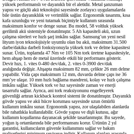
yüksek performanslı ve dayanıklı bir el aletidir. Metal şanzuman
yapısı ve güçlü akü teknolojisi sayesinde zorlayıcı uygulamalarda
bile üstün dayanıklılık ve verimlilik sağlar. Ergonomik tasarımı, kısa
kafa uzunluğu ve yeni tutamak biçimiyle kullanım sırasında
maksimum konfor ve denge sunar. Bu model, 58 voltluk yüksek
gerilimli akü sistemiyle donatılmıştır. 5 Ah kapasiteli akü, uzun
çalışma süreleri ve hızlı şarj imkânı sağlar. Samsung’un yeni nesil
lityum iyon teknolojisiyle uyumlu olan bu akü, maksimum 31.500
darbe/dakika darbeli fonksiyonuyla yüksek tork ve delme kapasitesi
sunar. Ürün, toplamda 47 Nm ve 105 Nm tork üretme kapasitesiyle,
hem ahşap hem de metal üzerinde etkili bir performans gösterir.
Devir hızı, 1. vites 0-480 dev/dak, 2. vites 0-3900 dev/dak
aralığında değişir. Ahşapta maksimum 82 mm, çelikte 26 mm delme
yapabilir. Vida çapı maksimum 12 mm, duvarda delme çapı ise 36
mm’ye ulaşır. 10 mm hızlı bağlama mandreni, kolay ve hızlı çalışma
imkânı sağlar. Yüksek tork ve hız sayesinde zaman ve enerji
tasarrufu sağlar. Ayrıca, ani tork reaksiyonunu engelleyerek
güvenliği artıran kickback kontrol sistemi ile donatılmıştır. Dayanıklı
gövde yapısı ve akü hücre koruması sayesinde uzun ömürlü
kullanım imkânı sunar. Ergonomik yapısı, zor ulaşılabilen alanlarda
bile rahatlıkla kullanılabilir. Gövde yapısı ve dişli kutusu, ağır
kullanım koşullarına dayanacak şekilde tasarlanmıştır. Bu sayede,
yoğun iş ortamlarında bile performansını korur. Ürünün 2 yıl
garantisi, kullanıcıların güvenle kullanımını sağlar ve bakım
maliyetlerini minimum seviyeye indirir. Kullanım alanları arasında