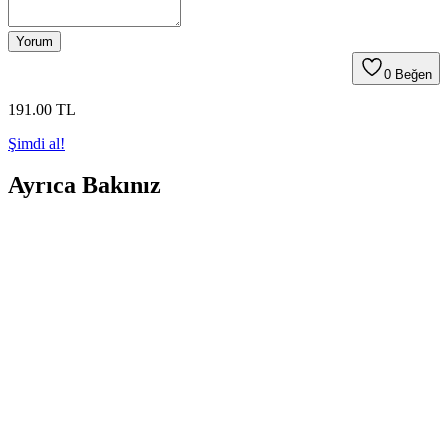
Yorum
0
Beğen
191
.00
TL
Şimdi al!
Ayrıca Bakınız
KRAF Tahta Kalemi Setleri Karşılaştırması: Hangi
Ürün Sizin İçin Uygun
KRAF 770 ve doldurulabilir beyaz tahta kalemi setlerinin özellikleri,
kullanıcı yorumları ve karşılaştırmasıyla, ihtiyaçlarınıza en uygun
kalemi seçmenize yardımcı oluyoruz.
KRAF 770 ve Penmark Tahta Kalemleri
Karşılaştırması: Hangi Ürün Daha Uygun
KRAF 770 ve Penmark tahta kalemleri, renk seçenekleri ve