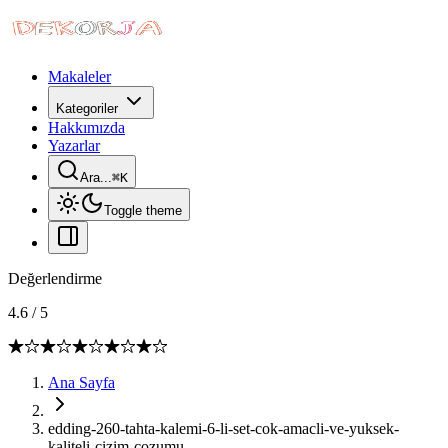
Makaleler
Kategoriler
Hakkımızda
Yazarlar
Ara...
⌘
K
Toggle theme
Değerlendirme
4.6
/
5
Ana Sayfa
edding-260-tahta-kalemi-6-li-set-cok-amacli-ve-yuksek-
kaliteli-cizim-cozumu