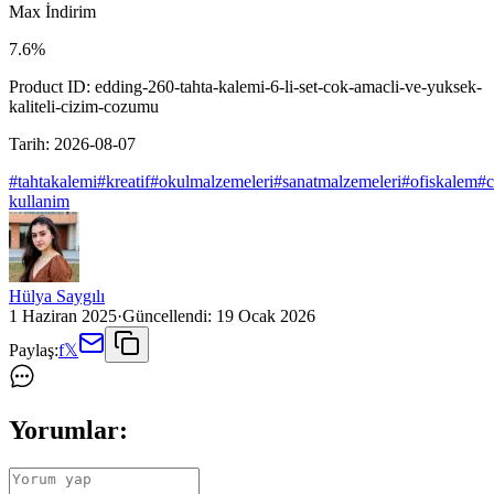
Max İndirim
7.6
%
Product ID:
edding-260-tahta-kalemi-6-li-set-cok-amacli-ve-yuksek-
kaliteli-cizim-cozumu
Tarih:
2026-08-07
#
tahtakalemi
#
kreatif
#
okulmalzemeleri
#
sanatmalzemeleri
#
ofiskalem
#
c
kullanim
Hülya Saygılı
1 Haziran 2025
·
Güncellendi:
19 Ocak 2026
Paylaş:
f
𝕏
Yorumlar: