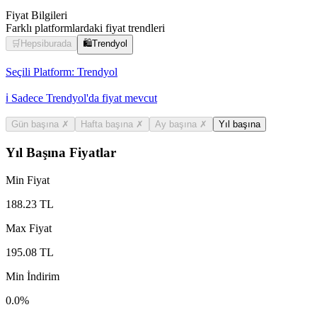
Fiyat Bilgileri
Farklı platformlardaki fiyat trendleri
🛒
Hepsiburada
🛍️
Trendyol
Seçili Platform:
Trendyol
ℹ️ Sadece Trendyol'da fiyat mevcut
Gün başına
✗
Hafta başına
✗
Ay başına
✗
Yıl başına
Yıl Başına Fiyatlar
Min Fiyat
188.23
TL
Max Fiyat
195.08
TL
Min İndirim
0.0
%