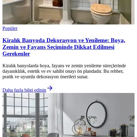
Popüler
Kiralık Banyoda Dekorasyon ve Yenileme: Boya,
Zemin ve Fayans Seçiminde Dikkat Edilmesi
Gerekenler
Kiralık banyolarda boya, fayans ve zemin yenileme süreçlerinde
dayanıklılık, estetik ve ev sahibi onayı ön plandadır. Bu rehber,
pratik ve uyumlu dekorasyon önerileri sunar.
Daha fazla bilgi edinin