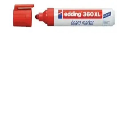
Edding 260 6'lı tahta kalemi seti, farklı kullanım alanlarına uygun,
yüksek kaliteli çizim ve yazı çözümleri sunar, kullanışlı ve
dayanıklıdır.
Mikro K-6019 Tahta Kalemi Kartuşu Kırmızı –
Yüksek Kalite ve Dayanıklılık Sağlar
Mikro K-6019 kırmızı tahta kalemi kartuşu, yüksek kaliteli
mürekkebi ve dayanıklı yapısıyla uzun süreli kullanım sağlar. Resmi
belgelerde netlik ve kalıcılık sunar, ekonomik ve güvenilir çözüm.
Pilot V Board Master Tahta Kalemi 3'lü Set Renkli
ve Değiştirilebilir Kartuş Sistemiyle
Pilot V Board Master 3'lü set, renkli tebeşir ve değiştirilebilir
kartuşlar sayesinde eğitim ve toplantılarda net ve canlı çizimler
sağlar. Türkiye üretimi, ergonomik ve ekonomik çözüm.
Edding 360 XL Doldurulabilir Beyaz Tahta Kalemi:
Uzun Ömürlü ve Pratik Yazım Çözümü
Edding 360 XL Doldurulabilir Beyaz Tahta Kalemi, uzun ömür,
canlı renkler ve kullanıcı dostu tasarımıyla eğitim ve iş ortamlarında