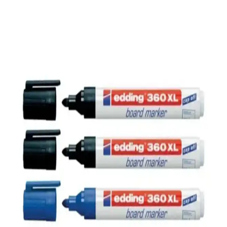
kullanım kolaylığıyla öne çıkar. Hangi ürün ihtiyaçlarınıza uygun?
Ergonomik tasarım ve silme özellikleriyle farklar nelerdir? Detaylar
burada.
Tahta Kalemi Kartuşları Karşılaştırması: Uzun
Ömürlü ve Renkli Seçenekler
İki popüler tahta kalemi kartuşunu detaylı şekilde karşılaştırıyoruz.
Renk seçenekleri, kullanım kolaylığı ve performans gibi önemli
detaylar burada. Doğru tercihi yapmanız için rehberlik sağlar.
Tahta Kalemi Karşılaştırması: TGB ve Pilot V
Board Master Ürünlerinin Özellikleri ve Kullanım
İpuçları
İki popüler tahta kalemi olan TGB ve Pilot V Board Master
ürünlerinin özellikleri, kullanıcı yorumları ve kullanım alanları
detaylı karşılaştırmasıyla ihtiyaçlarınıza en uygun seçeneği
belirleyin.
Edding 260 Tahta Kalemi 6'lı Set: Çok Amaçlı ve
Yüksek Kaliteli Çizim Çözümü