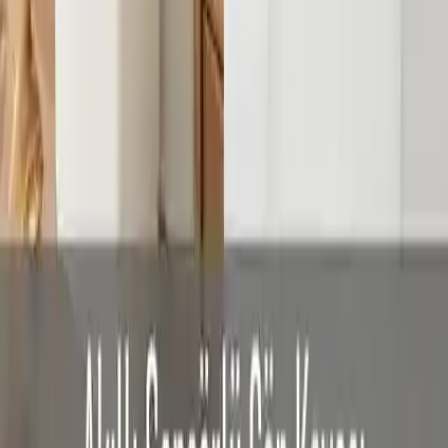
ürünün dayanıklılığını artırabilir.
Sonuç
Follow Me Sensörlü Çöp Kovası 12 Litre
, modern yaşamın
gereksinimlerine uygun, pratik ve estetik bir çözümdür. Hijyen ve
kullanım kolaylığı arayanlar için ideal bir tercih olabilir. Ürünün bazı
teknik zorlukları olsa da, genel olarak olumlu kullanıcı deneyimleri
ve fonksiyonel tasarımıyla ev ve ofis ortamlarında rahatlıkla
kullanılabilir. Geliştirilecek küçük iyileştirmelerle, uzun ömürlü ve
güvenilir bir atık yönetim ürünü haline gelmesi mümkün olur.
Paylaş:
f
𝕏
Yorumlar:
Yorum