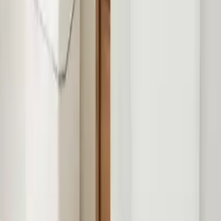
Estetik ve Fonksiyonel Tasarım
Beyaz renk seçeneği ve modern çizgileriyle her türlü dekorasyona
uyum sağlıyor. Kompakt ölçüleri (23x17x31 cm) sayesinde mutfak
veya banyo gibi alanlarda yer kaplamadan rahatlıkla kullanılabiliyor.
Kullanıcı Deneyimleri ve Analiz
Olumlu Yönler
Uzun Pil Ömrü:
Kullanıcılar, pilin uzun süre dayanmasından
memnuniyet duyuyorlar.
Geniş İç Hacim:
12 litrelik kapasite, günlük atıklar için yeterli
bulunuyor.
Kolay Kullanım:
Sensörlü mekanizma, çöp atmayı pratik ve
hijyenik hale getiriyor.
Şık Görünüm:
Ürünün tasarımı, ev dekorasyonuna estetik bir
katkı sağlıyor.
İdeal Boyutlar:
Kompakt yapısı, farklı alanlarda rahatlıkla