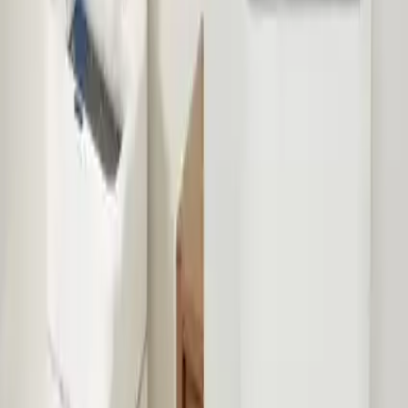
Öne Çıkan Özellikler
Hareket Sensörlü Teknoloji
Bu çöp kovası, el hareketlerinizi algılayan gelişmiş bir sensör
sistemiyle donatılmıştır. Kapak, elinizi yaklaştırdığınızda otomatik
olarak açılır, böylece doğrudan temastan kaçınılıyor. Bu teknoloji,
hijyen seviyesini artırırken kullanım kolaylığı sağlıyor.
Sessiz Kapanma Mekanizması
Kapak, geleneksel çöp kutularındaki gibi ani ve gürültülü kapanma
yerine, yumuşak ve sessiz bir şekilde kapanıyor. Bu özellik, özellikle
gece kullanımlarında veya sessiz ortamlar için büyük avantaj
sunuyor.
Taşınabilirlik ve Güç Kaynağı
Ürün, 2 adet AA pil ile çalışıyor. Bu sayede elektrik kablosuna
bağımlı olmadan kullanılabiliyor. Pil sistemi, uzun süre dayanacak
şekilde tasarlanmış ve kullanıcıya kablo karmaşasından uzak, esnek
bir kullanım deneyimi sunuyor.