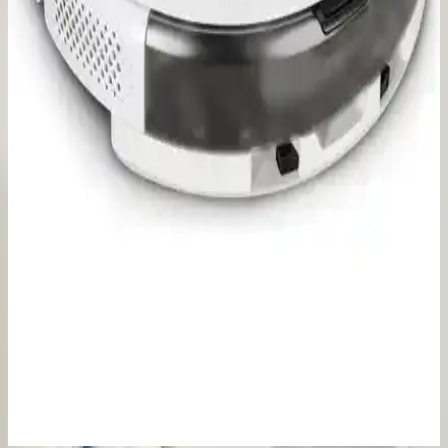
Follow Me Sensörlü Çöp Kovası 12 Litre: Hijyenik
ve Modern Atık Yönetimi Çözümü
Follow Me Sensörlü Çöp Kovası 12 Litre, hareket sensörlü
teknolojisi ve sessiz kapanma mekanizmasıyla hijyen ve kullanım
kolaylığı sağlar. Pil ile çalışarak kablosuz kullanım sunar, estetik
tasarımıyla her mekâna uyum sağlar.
Souuhkt 1 Set LED Lamba: Enerji Tasarruflu ve
Pratik Akıllı Aydınlatma Çözümü
Souuhkt 1 Set LED lamba, hareket sensörü ve enerji tasarrufu
özellikleriyle pratik ve şık bir aydınlatma çözümüdür. Kolay montaj
ve dayanıklı tasarımıyla öne çıkar.
Karcher RCV5EU Robot Süpürge: Akıllı
Navigasyon ve Çok Fonksiyonlu Temizlik Özellikleri
Karcher RCV5EU robot süpürge, güçlü emme, LiDAR navigasyon
ve paspaslama özellikleriyle ev temizliğinde pratik ve kapsamlı
çözümler sunuyor. Mobil uygulama ile kolay kontrol sağlanıyor.