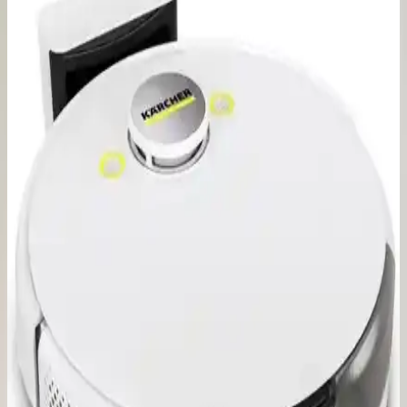
Leitz TruSens Z-2000, gelişmiş filtreleme ve akıllı hava izleme
özellikleriyle iç mekanlarınızda sağlıklı hava sağlar, etkili ve sessiz
kullanım sunar.
Lydsto H3 Hava Nemlendirici: Yüksek Performanslı
ve Hijyenik Nemlendirme Çözümü
Lydsto H3 hava nemlendirici, gelişmiş teknolojisi ve hijyen
özellikleriyle uzun süreli kullanım, sessiz çalışma ve estetik
tasarımıyla öne çıkar. Sağlıklı yaşam için ideal bir çözüm sunar.
Cata CT-5173 Radar Sensörlü Koridor Aydınlatma
Teknik Özellikleri ve Kullanım Avantajları
Cata CT-5173, düşük güç tüketimi ve hareket sensörü ile enerji
tasarrufu sağlayan modern koridor aydınlatmasıdır. Uzun ömür ve
estetik tasarımıyla iç mekanlara uyum sağlar.
Xenon Smart Elo Akıllı Cam Silme Robotu:
Yenilikçi Temizlik Çözümü ve Kullanım Özellikleri
Xenon Smart Elo, gelişmiş sensörler ve çoklu temizlik modlarıyla
yüksek binalar ve ulaşılması güç yüzeylerde etkili temizlik sağlar,
kullanıcı konforu ve güvenliği ön plandadır.