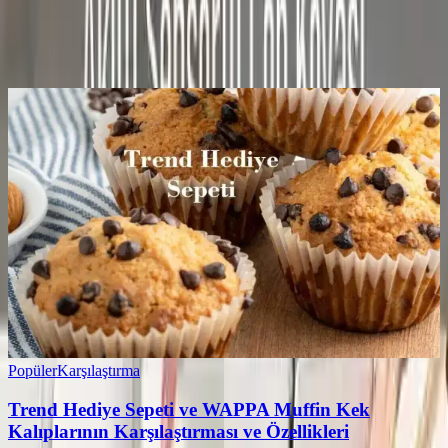
0
Beğen
Ayın popüler yazıları
Popüler
Karşılaştırma
Trend Hediye Sepeti ve WAPPA Muffin Kek
Kalıplarının Karşılaştırması ve Özellikleri