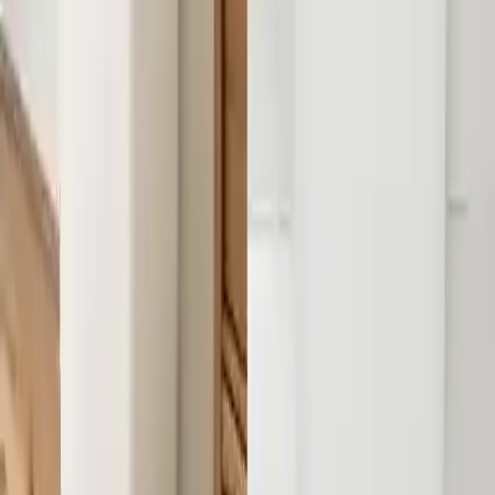
yerleştirilebiliyor.
Dikkat Edilmesi Gereken Noktalar
Sensör Performansı:
Bazı kullanıcılar, sensörün zaman
zaman tepki vermediğini bildiriyorlar.
Pil ve Motor Dayanıklılığı:
Pil değişiminden sonra cihazın
çalışmadığı ve motor kalitesinin sorgulandığı geri bildirimler
mevcut.
Yalıtım Sorunları:
Kapak altındaki pil sistemine giden
kısımdaki yalıtımın yetersiz olduğu belirtiliyor.
Sistem Ömrü:
Bazı kullanıcılar, ürünün sistem ömrünün kısa
olduğunu ifade ediyorlar.
Ürünün Fonksiyonel Değerlendirmesi
Follow Me Sensörlü Çöp Kovası, teknolojik özellikleriyle günlük
yaşamı kolaylaştırmayı hedefliyor. Hareket sensörlü açma-kapama
mekanizması, hijyen standartlarını yükseltirken, sessiz kapanma
özelliği konfor sağlıyor. Pil ile çalışması, kullanım alanını
genişletiyor ve kablo karmaşasını ortadan kaldırıyor. Ancak,
kullanıcı yorumları ışığında sensör ve motor kalitesinin geliştirilmesi,