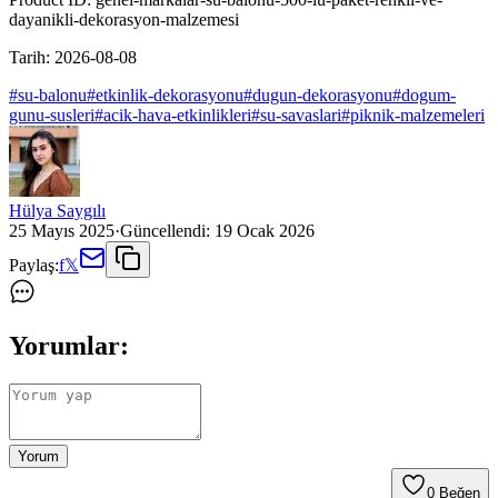
dayanikli-dekorasyon-malzemesi
Tarih:
2026-08-08
#
su-balonu
#
etkinlik-dekorasyonu
#
dugun-dekorasyonu
#
dogum-
gunu-susleri
#
acik-hava-etkinlikleri
#
su-savaslari
#
piknik-malzemeleri
Hülya Saygılı
25 Mayıs 2025
·
Güncellendi:
19 Ocak 2026
Paylaş:
f
𝕏
Yorumlar:
Yorum
0
Beğen