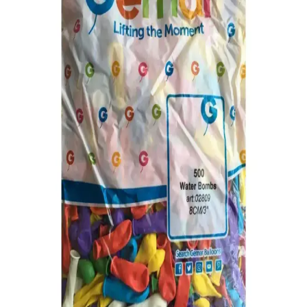
Markalar Ürünleri Analizi
BalonEvi'nin 100 adet renkli su balonu ile 500 adet genel markalar
su balonunu karşılaştırıyoruz, kalite, fiyat ve kullanım kolaylığı gibi
önemli detayları bulabilirsiniz.
50 Adet Karışık Renkli Su Balonu Seti Bahçe ve
Partiler İçin Uygun
50 adet karışık renkli su balonu, bahçe ve dış mekan etkinlikleri için
ideal, eğlence dolu ve serinletici anlar sağlar. Kullanımı kolay,
dayanıklı ve çocuklar ile yetişkinler tarafından keyifle kullanılabilir.
Genel Markalar Su Balonu 500'lü Paket Renkli ve
Dayanıklı Dekorasyon Malzemesi
500 adet su balonu paketi, renkli ve şeffaf seçenekleriyle etkinlikleri
canlılaştırır, dayanıklı malzemesiyle uzun süre kullanılabilir, kolay
şişirilir ve çeşitli aktivitelerde tercih edilir.
Genel Markalar ve Parti Dolabı Su Balonu
Karşılaştırması: Özellikler ve Kullanıcı Yorumları