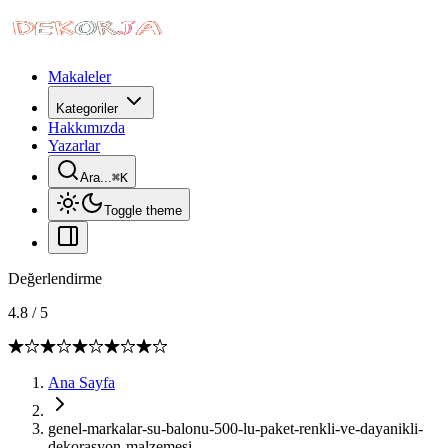
Makaleler
Kategoriler
Hakkımızda
Yazarlar
Ara...
⌘
K
Toggle theme
Değerlendirme
4.8
/
5
Ana Sayfa
genel-markalar-su-balonu-500-lu-paket-renkli-ve-dayanikli-
dekorasyon-malzemesi