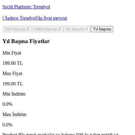
Seçili Platform:
Trendyol
ℹ️ Sadece Trendyol'da fiyat mevcut
Gün başına
✗
Hafta başına
✗
Ay başına
✗
Yıl başına
Yıl Başına Fiyatlar
Min Fiyat
199.00
TL
Max Fiyat
199.00
TL
Min İndirim
0.0
%
Max İndirim
0.0
%
Product ID:
genel-markalar-su-balonu-500-lu-paket-renkli-ve-