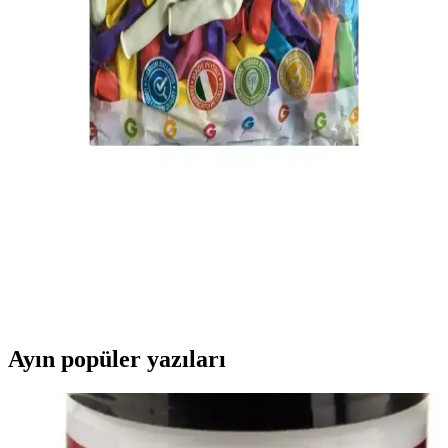
İki popüler su balonu ürününü karşılaştırıyoruz: dayanıklılık, renk,
fiyat ve kullanıcı yorumlarıyla en uygun seçeneği belirleyin.
Yaz Etkinlikleri İçin Su Balonu Karşılaştırması
Genel ve Parti Markaları
Yaz eğlenceleri için su balonu seçiminde dikkat edilmesi gerekenler
ve iki farklı markanın özellikleri, kullanıcı yorumlarıyla detaylı
karşılaştırması.
Genel Markalar ve Parti Dolabı Su Balonu
Karşılaştırması: En İyi Seçenekler ve Özellikler
İki popüler su balonu markasının özellikleri, kullanıcı yorumları ve
kullanım alanları detaylı şekilde karşılaştırıldı. En uygun su balonu
seçimi için bilmeniz gerekenler burada.
Ayın popüler yazıları