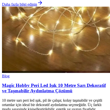
Daha fazla bilgi edinin
Blog
Magic Hobby Peri Led Işık 10 Metre Sarı Dekoratif
ve Taşınabilir Aydınlatma Çözümü
10 metre sarı peri led ışık, pil ile çalışır, kolay taşınabilir ve çeşitli
ortamlar için ideal bir dekoratif aydınlatma seçeneğidir. Üç farklı
modu sayesinde kişiselleştirilebilir, estetik ve uygun fiyatlıdır.