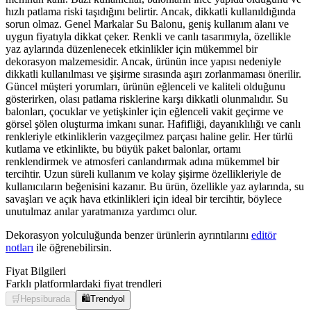
hızlı patlama riski taşıdığını belirtir. Ancak, dikkatli kullanıldığında
sorun olmaz. Genel Markalar Su Balonu, geniş kullanım alanı ve
uygun fiyatıyla dikkat çeker. Renkli ve canlı tasarımıyla, özellikle
yaz aylarında düzenlenecek etkinlikler için mükemmel bir
dekorasyon malzemesidir. Ancak, ürünün ince yapısı nedeniyle
dikkatli kullanılması ve şişirme sırasında aşırı zorlanmaması önerilir.
Güncel müşteri yorumları, ürünün eğlenceli ve kaliteli olduğunu
gösterirken, olası patlama risklerine karşı dikkatli olunmalıdır. Su
balonları, çocuklar ve yetişkinler için eğlenceli vakit geçirme ve
görsel şölen oluşturma imkanı sunar. Hafifliği, dayanıklılığı ve canlı
renkleriyle etkinliklerin vazgeçilmez parçası haline gelir. Her türlü
kutlama ve etkinlikte, bu büyük paket balonlar, ortamı
renklendirmek ve atmosferi canlandırmak adına mükemmel bir
tercihtir. Uzun süreli kullanım ve kolay şişirme özellikleriyle de
kullanıcıların beğenisini kazanır. Bu ürün, özellikle yaz aylarında, su
savaşları ve açık hava etkinlikleri için ideal bir tercihtir, böylece
unutulmaz anılar yaratmanıza yardımcı olur.
Dekorasyon yolculuğunda benzer ürünlerin ayrıntılarını
editör
notları
ile öğrenebilirsin.
Fiyat Bilgileri
Farklı platformlardaki fiyat trendleri
🛒
Hepsiburada
🛍️
Trendyol