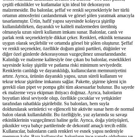
çeşitli etkinlikler ve kutlamalar için ideal bir dekorasyon
malzemesidir. Bu balonlar, şeffaf ve renkli seçenekleriyle her türlü
ortamın atmosferini canlandırmak ve görsel şölen yaratmak amacıyla
tasarlanmıştır. Ürün, hafif yapısı sayesinde kolayca şişirilip
kullanılabilirken, dayanıklı ve kaliteli malzemeden üretilmiş
olmasıyla uzun süreli kullanım imkanı sunar. Balonlar, canlı ve
parlak renk seçenekleriyle dikkat çeker. Renkleri, etkinlik temasına
uygun olarak seçilebilir ve ortamda görsel bir şölen oluşturur. Şeffaf
ve renkli seçenekler, özellikle doğum günü partileri, düğünler ve
diğer özel günlerde dekorasyonun vazgeçilmez unsurlarındandır.
Kalınlığı ve malzeme kalitesiyle öne çıkan bu balonlar, esneklikleri
sayesinde kolay şişirilir ve patlama riski minimum seviyededir.
Renklerin canlılığı ve dayanıklılığı, kullanıcıların memnuniyetini
artırır. Ayrıca, ürünün dayanıklı yapısı, uzun süreli kullanım ve
tekrar tekrar şişirilme imkanını sağlar. Pakette, şişirme işlemi için
gerekli olan pipet ve pompa gibi tüm aksesuarlar bulunur. Bu sayede
ek malzeme veya ekipman ihtiyacı doğmaz. Ayrıca, balonların
boyutları ideal seviyede olup, özellikle çocuklar ve yetişkinler
tarafından rahatlıkla şişirilebilir. Su balonları, hem suyla
doldurularak serinletici ve eğlenceli bir aktivite sunar hem de normal
balon olarak kullanılabilir. Bu özelliğiyle, yaz aylarında su savaşı
etkinliklerinin vazgeçilmezi haline gelir. Ayrıca, doğa yürüyüşleri,
piknikler veya bahçe partilerinde de dekoratif amaçlı tercih edilir.
Kullanıcılar, balonların canlı renkleri ve esnek yapısı nedeniyle
memnun kalır. Bazı kullanıcılar, balonların ince yapıda olduğunu ve