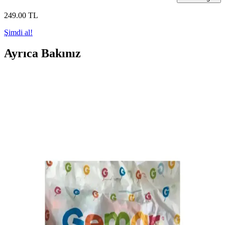
249
.00
TL
Şimdi al!
Ayrıca Bakınız
Genel Markalar Su Balonu 500'lü Renkli Yaz
Eğlencesi ve Kullanım İpuçları
Genel Markalar 500'lü su balonları, yaz aylarında çocuklar ve
gençler için serinleme ve eğlence sağlar. Renkli, kolay şişirilebilir ve
büyük gruplar için idealdir, unutulmaz yaz aktiviteleri sunar.
Parti Dolabı Su Balonu Seti 50 Renkli Su
Doldurmalı Patlatmalık Balonlar
50 adet renkli su balonu seti, bahçe ve açık hava etkinlikleri için
ideal, eğlenceli ve ekonomik bir seçenek olup, kullanım sırasında
dikkatli olunmalıdır.
Su Balonu Karşılaştırması: BalonEvi ve Genel