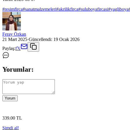
#
resimfirca
#
sanatmalzemeleri
#
akrilikfirca
#
suluboyafircasi
#
yagliboya
Feray Özkan
21 Mart 2025
·
Güncellendi:
19 Ocak 2026
Paylaş:
f
𝕏
Yorumlar:
Yorum
339
.00
TL
Şimdi al!