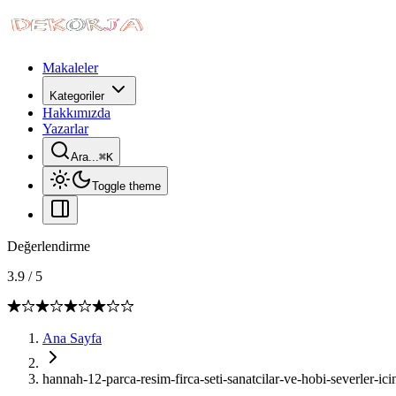
Makaleler
Kategoriler
Hakkımızda
Yazarlar
Ara...
⌘
K
Toggle theme
Değerlendirme
3.9
/
5
Ana Sayfa
hannah-12-parca-resim-firca-seti-sanatcilar-ve-hobi-severler-i