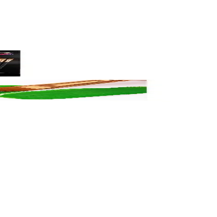
zle en uygun seçimi yapın.
fadeyi güçlendiren ideal bir set.