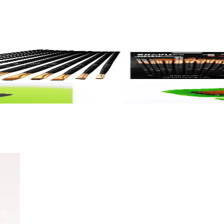
ve Hannah Setleri Analizi
. Kullanım alanları, kalite, dayanıklılık ve fiyat açısından detaylı anali
i Severler İçin Çok Yönlü Çözüm
la çeşitli tekniklere uygun, dayanıklı ve ergonomik tasarımıyla sanatsal i