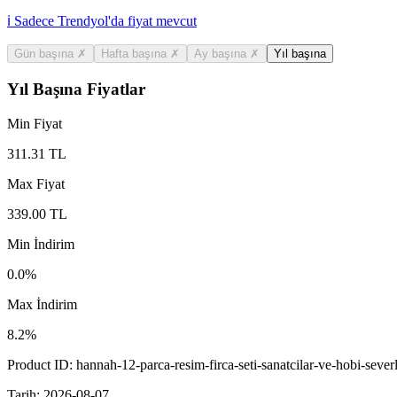
ℹ️ Sadece Trendyol'da fiyat mevcut
Gün başına
✗
Hafta başına
✗
Ay başına
✗
Yıl başına
Yıl Başına Fiyatlar
Min Fiyat
311.31
TL
Max Fiyat
339.00
TL
Min İndirim
0.0
%
Max İndirim
8.2
%
Product ID:
hannah-12-parca-resim-firca-seti-sanatcilar-ve-hobi-seve
Tarih:
2026-08-07