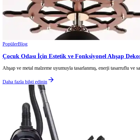
Popüler
Blog
Çocuk Odası İçin Estetik ve Fonksiyonel Ahşap Dekora
Ahşap ve metal malzeme uyumuyla tasarlanmış, enerji tasarruflu ve sade
Daha fazla bilgi edinin