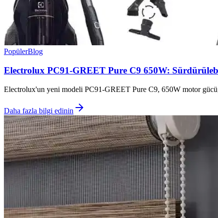
Popüler
Blog
Electrolux PC91-GREET Pure C9 650W: Sürdürülebili
Electrolux'un yeni modeli PC91-GREET Pure C9, 650W motor gücü, gel
Daha fazla bilgi edinin