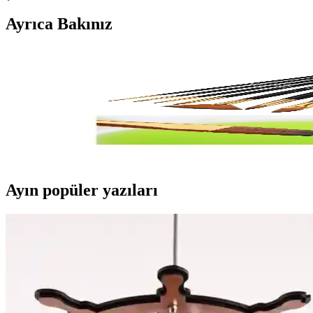
Ayrıca Bakınız
Resim Fırça Setleri Karşılaştırması: Genel Markalar 
İki farklı resim fırça setini karşılaştırıyoruz: genel markalar ve Hannah
Hannah 12 Parça Resim Fırça Seti Sanatçılar ve Hob
Hannah 12 Parça Resim Fırça Seti, farklı boyut ve şekillerdeki fırçalar
Ayın popüler yazıları