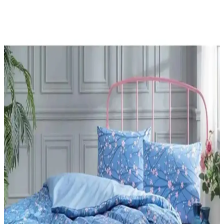
özellikleri, kullanıcı yorumları ve avantajlarıyla hangi setin size
uygun olduğunu keşfedin.
Adel Sakura ve NaSaDAN Pati Silgi
Karşılaştırması: Özellikleri ve Kullanıcı Yorumları
Adel Sakura ve NaSaDAN Pati Silgi'nin özelliklerini, kullanıcı
yorumlarını ve karşılaştırmalarını detaylı inceleyerek, ihtiyaçlarınıza
uygun en iyi silgiyi seçmenize yardımcı oluyoruz.
Çocuklar İçin Sportaj Işıklı Patenler Karşılaştırması
ve En İyi Seçenekler
Bu makalede, iki popüler Sportaj ışıklı çocuk pateni detaylarıyla
karşılaştırılıyor. Ürünlerin özellikleri ve kullanıcı yorumlarıyla en
uygun seçeneği belirlemenize yardımcı oluyor.
Genel Markalar ve SolinpaTech 3D Kalemleri
Karşılaştırması ve Kullanım İpuçları
İki popüler 3D kalemi karşılaştırıyoruz. Kullanım kolaylığı,
güvenlik, fiyat ve tasarım özellikleriyle en iyi seçimi yapmanıza
yardımcı oluyoruz.