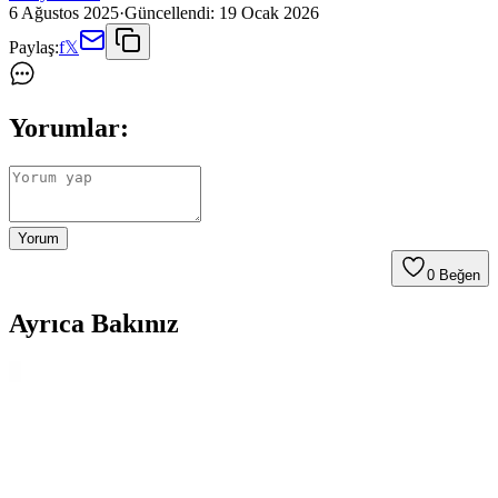
6 Ağustos 2025
·
Güncellendi:
19 Ocak 2026
Paylaş:
f
𝕏
Yorumlar:
Yorum
0
Beğen
Ayrıca Bakınız
Palmiye Hobi Sanat Kırtasiye Sayılarla Boyama
Setleri Karşılaştırması ve Detaylı İnceleme
Palmiye Hobi Sanat kırtasiye'nin Kayık ve Sahil Kasabası temalı
sayılarla boyama setleri detaylı karşılaştırması. Her iki ürünün