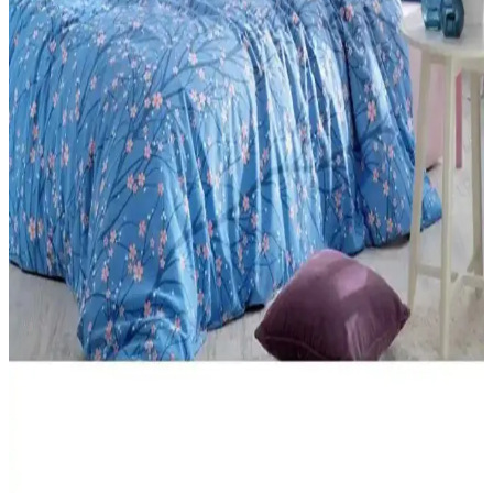
Palmiye Hobi Sanat ve Tabdiko Sayılarla Boyama
Setleri Karşılaştırması ve Özellikleri
İki popüler sayılarla boyama setinin detaylı karşılaştırması, içerikleri
ve kullanıcı yorumlarıyla en iyi seçimi yapmanızı sağlar.
Çocuklar İçin 208 Parçalık Boyama Seti: Yaratıcılığı
Geliştiren Eğitici Malzeme
Geniş renk ve parça seçeneğiyle çocukların yaratıcılığını artıran
güvenli ve dayanıklı 208 parçalık boyama seti, eğlence ve eğitimi bir
arada sunar.
Ender Home CottonVerse ve Safir Tiny Tavşan
Kulaklı Çocuk Bornozlarının Karşılaştırması
İki popüler çocuk bornozunu detaylı şekilde karşılaştırıyoruz.
Malzeme kalitesi, tasarım ve dayanıklılık gibi kriterlerle, en uygun
seçimi yapmanıza yardımcı oluyoruz.
Özdilek Tek Kişilik Nevresim Takımları: Konfor ve
Şıklık Sunan Seçenekler