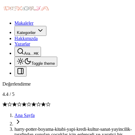
Makaleler
Kategoriler
Hakkımızda
Yazarlar
Ara...
⌘
K
Toggle theme
Değerlendirme
4.4
/
5
Ana Sayfa
harry-potter-boyama-kitabi-yapi-kredi-kultur-sanat-yayincilik-
tarafindan-sunulan-cocuklar-icin-eglenceli-ve-yaratici-bir-