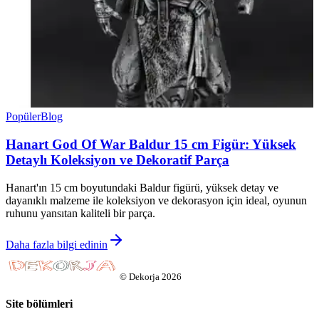
Popüler
Blog
Hanart God Of War Baldur 15 cm Figür: Yüksek
Detaylı Koleksiyon ve Dekoratif Parça
Hanart'ın 15 cm boyutundaki Baldur figürü, yüksek detay ve
dayanıklı malzeme ile koleksiyon ve dekorasyon için ideal, oyunun
ruhunu yansıtan kaliteli bir parça.
Daha fazla bilgi edinin
©
Dekorja
2026
Site bölümleri