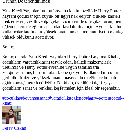
Ürünün Değerlendirilmesi
Yapı Kredi Yayınları'nın bu boyama kitabı, özellikle Harry Potter
hayranı çocuklar için büyük bir ilgiyi hak ediyor. Yüksek kaliteli
malzemeleri, çeşitli ve ilgi çekici çizimleri ile öne çıkan ürün, hem
eğlence hem de eğitim açısından faydalı bir araçtır. Ayrıca, kitabın
kullanıcılar tarafından yüksek puanlanması, memnuniyetin oldukça
yüksek olduğunu gösteriyor.
Sonuç
Sonuç olarak, Yapı Kredi Yayınları Harry Potter Boyama Kitabı,
çocukların yaratıcılıklarını teşvik eden, kaliteli malzemelerle
üretilmiş ve Harry Potter evrenine uygun tasarımlarla
zenginleştirilmiş bir ürün olarak öne çıkıyor. Kullanıcıların olumlu
geri bildirimleri ve yüksek puanlamasıyla, hem eğlence hem de
eğitim amaçlı tercih edilebilir. Bu kitap, özellikle küçük yaşta
çocukların sanat ve renkleri keşfetmeleri için ideal bir seçenektir.
#
cocuklar
#
boyama
#
sanat
#
yaraticilik
#
eglence
#
harry-potter
#
cocuk-
kitabi
Feray Özkan