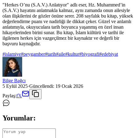
"Herkes O’nu (S.A.V.) Anlatıyor" adlı eser, Hz. Muhammed’in
(S.A.V.) hayatını anlatmakla kalmaz, aynı zamanda onun ailesiyle
olan ilişkilerini de gözler önüne serer. 208 sayfalık bu kitap, yüksek
değerlendirme puanı ve nadirliği ile dikkat çeker. Güzel ve anlamlı
anlatımıyla, okuyuculara tarih boyunca yaşanmış en özel insan
hikayelerinden birini sunar. Bu kitap, İslam kültürü ve tarihi ile
ilgilenen herkes için vazgeçilmez bir kaynaktır ve değerli bir
başvuru kaynağıdır.
#
islamiye
#
peygamber
#
tarih
#
aile
#
kultur
#
biyografi
#
edebiyat
Bilge Bağcı
5 Eylül 2025
·
Güncellendi:
19 Ocak 2026
Paylaş:
f
𝕏
Yorumlar: