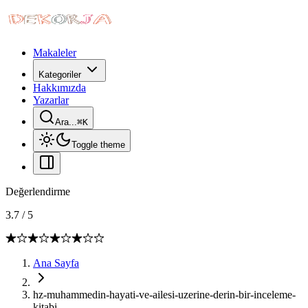
Makaleler
Kategoriler
Hakkımızda
Yazarlar
Ara...
⌘
K
Toggle theme
Değerlendirme
3.7
/
5
Ana Sayfa
hz-muhammedin-hayati-ve-ailesi-uzerine-derin-bir-inceleme-
kitabi