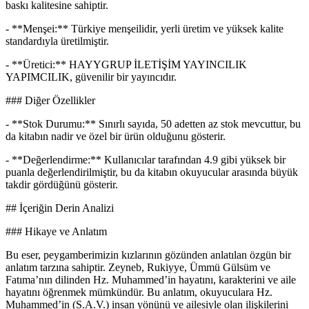
baskı kalitesine sahiptir.
- **Menşei:** Türkiye menşeilidir, yerli üretim ve yüksek kalite
standardıyla üretilmiştir.
- **Üretici:** HAYYGRUP İLETİŞİM YAYINCILIK
YAPIMCILIK, güvenilir bir yayıncıdır.
### Diğer Özellikler
- **Stok Durumu:** Sınırlı sayıda, 50 adetten az stok mevcuttur, bu
da kitabın nadir ve özel bir ürün olduğunu gösterir.
- **Değerlendirme:** Kullanıcılar tarafından 4.9 gibi yüksek bir
puanla değerlendirilmiştir, bu da kitabın okuyucular arasında büyük
takdir gördüğünü gösterir.
## İçeriğin Derin Analizi
### Hikaye ve Anlatım
Bu eser, peygamberimizin kızlarının gözünden anlatılan özgün bir
anlatım tarzına sahiptir. Zeyneb, Rukiyye, Ümmü Gülsüm ve
Fatıma’nın dilinden Hz. Muhammed’in hayatını, karakterini ve aile
hayatını öğrenmek mümkündür. Bu anlatım, okuyuculara Hz.
Muhammed’in (S.A.V.) insan yönünü ve ailesiyle olan ilişkilerini