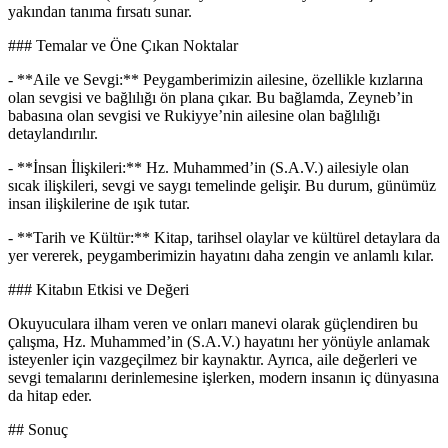
yakından tanıma fırsatı sunar.
### Temalar ve Öne Çıkan Noktalar
- **Aile ve Sevgi:** Peygamberimizin ailesine, özellikle kızlarına
olan sevgisi ve bağlılığı ön plana çıkar. Bu bağlamda, Zeyneb’in
babasına olan sevgisi ve Rukiyye’nin ailesine olan bağlılığı
detaylandırılır.
- **İnsan İlişkileri:** Hz. Muhammed’in (S.A.V.) ailesiyle olan
sıcak ilişkileri, sevgi ve saygı temelinde gelişir. Bu durum, günümüz
insan ilişkilerine de ışık tutar.
- **Tarih ve Kültür:** Kitap, tarihsel olaylar ve kültürel detaylara da
yer vererek, peygamberimizin hayatını daha zengin ve anlamlı kılar.
### Kitabın Etkisi ve Değeri
Okuyuculara ilham veren ve onları manevi olarak güçlendiren bu
çalışma, Hz. Muhammed’in (S.A.V.) hayatını her yönüyle anlamak
isteyenler için vazgeçilmez bir kaynaktır. Ayrıca, aile değerleri ve
sevgi temalarını derinlemesine işlerken, modern insanın iç dünyasına
da hitap eder.
## Sonuç