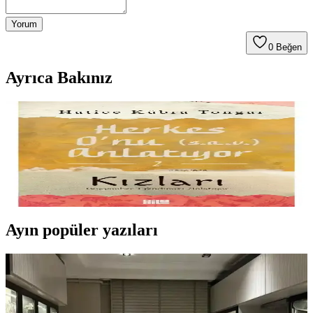
Yorum
0
Beğen
Ayrıca Bakınız
Hz. Muhammed’in Hayatı ve Ailesi Üzerine Derin
Bir İnceleme Kitabı
Hz. Muhammed’in hayatını ve ailesini anlatan bu kitap, detaylı
içerik, yüksek kalite ve güncel baskısıyla İslam kültürü ve tarihiyle
ilgilenenler için önemli bir kaynak sunuyor.
Ayın popüler yazıları