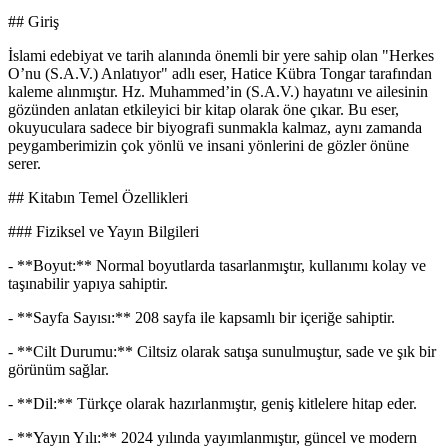
## Giriş
İslami edebiyat ve tarih alanında önemli bir yere sahip olan "Herkes
O’nu (S.A.V.) Anlatıyor" adlı eser, Hatice Kübra Tongar tarafından
kaleme alınmıştır. Hz. Muhammed’in (S.A.V.) hayatını ve ailesinin
gözünden anlatan etkileyici bir kitap olarak öne çıkar. Bu eser,
okuyuculara sadece bir biyografi sunmakla kalmaz, aynı zamanda
peygamberimizin çok yönlü ve insani yönlerini de gözler önüne
serer.
## Kitabın Temel Özellikleri
### Fiziksel ve Yayın Bilgileri
- **Boyut:** Normal boyutlarda tasarlanmıştır, kullanımı kolay ve
taşınabilir yapıya sahiptir.
- **Sayfa Sayısı:** 208 sayfa ile kapsamlı bir içeriğe sahiptir.
- **Cilt Durumu:** Ciltsiz olarak satışa sunulmuştur, sade ve şık bir
görünüm sağlar.
- **Dil:** Türkçe olarak hazırlanmıştır, geniş kitlelere hitap eder.
- **Yayın Yılı:** 2024 yılında yayımlanmıştır, güncel ve modern