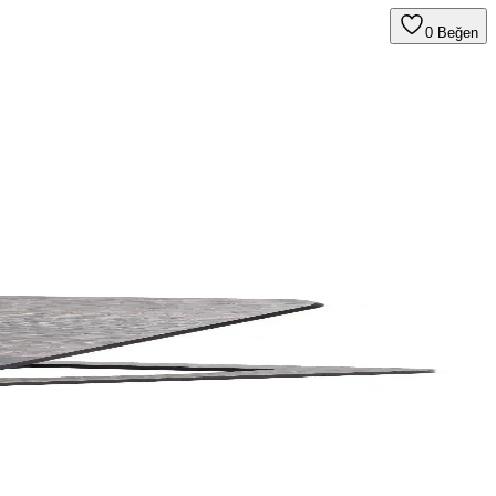
0
Beğen
ğrılarını azaltır.
irir, şıklık ve fonksiyonelliği bir arada sunar.
kleriyle uzun süreli kullanıma uygundur.