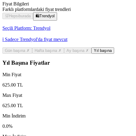
Fiyat Bilgileri
Farklı platformlardaki fiyat trendleri
🛒
Hepsiburada
🛍️
Trendyol
Seçili Platform:
Trendyol
ℹ️ Sadece Trendyol'da fiyat mevcut
Gün başına
✗
Hafta başına
✗
Ay başına
✗
Yıl başına
Yıl Başına Fiyatlar
Min Fiyat
625.00
TL
Max Fiyat
625.00
TL
Min İndirim
0.0
%