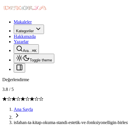
Makaleler
Kategoriler
Hakkımızda
Yazarlar
Ara...
⌘
K
Toggle theme
Değerlendirme
3.8
/
5
Ana Sayfa
isfahan-ta-kitap-okuma-standi-estetik-ve-fonksiyonelligin-birles