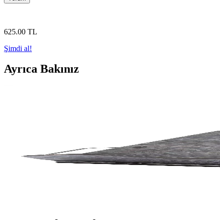
625
.00
TL
Şimdi al!
Ayrıca Bakınız
İsfahan TA Kitap Okuma Standı: Estetik ve Fonksiyon
İsfahan TA tasarımı, dayanıklı malzeme ve kişiselleştirme özelliğiyle ş
İsfahan TA Kitap Okuma Standı: Ergonomik ve Şık
İsfahan TA Kitap Okuma Standı, ergonomik tasarımı, dayanıklı malzemele
Vigo Wood Ahşap Kitap ve Tablet Standı Karşılaştırma
Vigo Wood'un ahşap kitap ve tablet standları, ergonomik tasarımı ve d