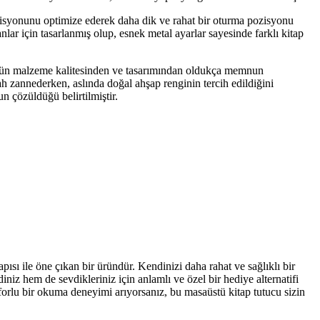
zisyonunu optimize ederek daha dik ve rahat bir oturma pozisyonu
anlar için tasarlanmış olup, esnek metal ayarlar sayesinde farklı kitap
ünün malzeme kalitesinden ve tasarımından oldukça memnun
yah zannederken, aslında doğal ahşap renginin tercih edildiğini
n çözüldüğü belirtilmiştir.
sı ile öne çıkan bir üründür. Kendinizi daha rahat ve sağlıklı bir
diniz hem de sevdikleriniz için anlamlı ve özel bir hediye alternatifi
forlu bir okuma deneyimi arıyorsanız, bu masaüstü kitap tutucu sizin