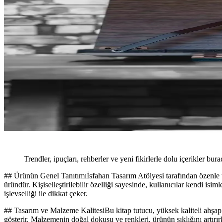
Trendler, ipuçları, rehberler ve yeni fikirlerle dolu içerikler bura
## Ürünün Genel Tanıtımıİsfahan Tasarım Atölyesi tarafından özenle t
üründür. Kişiselleştirilebilir özelliği sayesinde, kullanıcılar kendi is
işlevselliği ile dikkat çeker.
## Tasarım ve Malzeme KalitesiBu kitap tutucu, yüksek kaliteli ahşap
gösterir. Malzemenin doğal dokusu ve renkleri, ürünün şıklığını artırırk