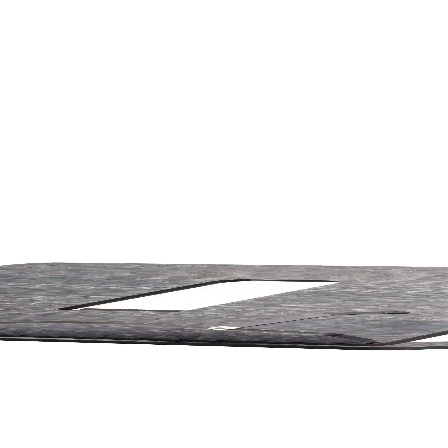
elliğin Birleşimi
ık ve ergonomik kitap tutucu, uzun ömür ve konfor sunar, boyun ve sırt a
 Tasarımıyla Uzun Ömürlü Kullanım
ri ve çok yönlü kullanımıyla okuma alışkanlıklarınızı konforlu hale get
sı ve Özellikleri
ayanıklı malzemeleriyle okuma konforunu artırır. Farklı boyut ve özelli