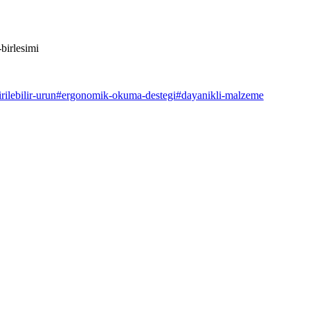
birlesimi
irilebilir-urun
#
ergonomik-okuma-destegi
#
dayanikli-malzeme