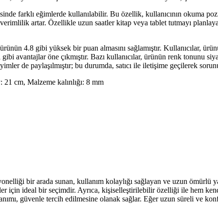
nde farklı eğimlerde kullanılabilir. Bu özellik, kullanıcının okuma po
verimlilik artar. Özellikle uzun saatler kitap veya tablet tutmayı planlay
ünün 4.8 gibi yüksek bir puan almasını sağlamıştır. Kullanıcılar, ür
 gibi avantajlar öne çıkmıştır. Bazı kullanıcılar, ürünün renk tonunu si
mler de paylaşılmıştır; bu durumda, satıcı ile iletişime geçilerek sorunu
y: 21 cm, Malzeme kalınlığı: 8 mm
lliği bir arada sunan, kullanım kolaylığı sağlayan ve uzun ömürlü yapı
çin ideal bir seçimdir. Ayrıca, kişiselleştirilebilir özelliği ile hem ken
nımı, güvenle tercih edilmesine olanak sağlar. Eğer uzun süreli ve kon