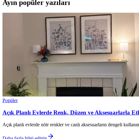
Ayın popüler yazıları
Popüler
Açık Planlı Evlerde Renk, Düzen ve Aksesuarlarla Et
Açık planlı evlerde nötr renkler ve canlı aksesuarların dengeli kullan
Daha fazla bilgi edinin