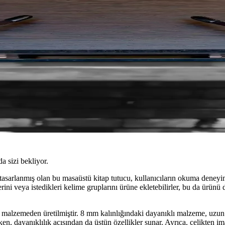
da sizi bekliyor.
asarlanmış olan bu masaüstü kitap tutucu, kullanıcıların okuma deneyim
imlerini veya istedikleri kelime gruplarını ürüne ekletebilirler, bu da ür
 malzemeden üretilmiştir. 8 mm kalınlığındaki dayanıklı malzeme, uzun ö
en, dayanıklılık açısından da üstün özellikler sunar. Ayrıca, çelikten ima