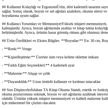
## Kullanım Kolaylığı ve ErgonomiÜrün, dört kademeli tasarımı sayesi
sağlar. Sonuç olarak, boyun ve sırt ağrıları azalırken, okuma süresi ve 
boyutlarına uyum sağlar.
## Kullanıcı Yorumları ve MemnuniyetYüksek müşteri memnuniyeti, ür
kalmışlardır. Ayrıca, boyun ağrılarında azalma ve kitap tutma kolaylığı
belirtmişlerdir. Ayrıca, ürünün hasar görmüş olması gibi olumsuz deneyi
## Ürün Özellikleri ve Ekstra Bilgiler- **Boyutlar:** En: 30 cm, Bo
- **Renk:** Venge
- **Kişiselleştirme:** Üzerine isim veya kelime ekletme imkanı
- **Farklı Eğim Seçenekleri:** 4 kademeli ayar
- **Malzeme:** Ahşap ve çelik
- **Dayanıklılık:** Uzun ömürlü kullanım ve kırılmaz tutacaklar
## Son Düşüncelerİsfahan TA Kitap Okuma Standı, estetik ve fonksiyone
okuma pozisyonuna sokmak, boyun ve sırt ağrılarını azaltmak isteyenler i
olabilir. Ürünün yüksek müşteri memnuniyeti ve kaliteli malzeme kulla
için mükemmel bir çözüm olacaktır.