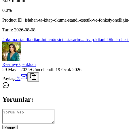
Max İndirim
0.0
%
Product ID:
isfahan-ta-kitap-okuma-standi-estetik-ve-fonksiyonelligin-
Tarih:
2026-08-08
#
okuma-standi
#
kitap-tutucu
#
estetik-tasarim
#
ahsap-kitaplik
#
kisisellest
Resmiye Çelikkan
29 Mayıs 2025
·
Güncellendi:
19 Ocak 2026
Paylaş:
f
𝕏
Yorumlar:
Yorum