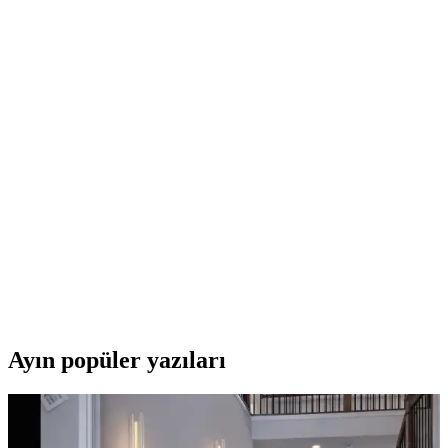
sağlar.
Aqqogib Duvar Saati: Modern ve Şık Tasarımıyla
Ev Dekorasyonunu Tamamlar
Aqqogib Duvar Saati, modern tasarımı, su geçirmez özelliği ve
sessiz çalışma teknolojisiyle evinizde fonksiyonellik ve şıklık sağlar,
kolay montaj ve dayanıklılık sunar.
Mobgift ve Premio Masa Saatleri Karşılaştırması:
Özellikler ve Kullanıcı Yorumları
Mobgift ve Premio masa saatleri, farklı özellikleri ve tasarımlarıyla
öne çıkıyor. Bu karşılaştırmada, her iki ürünün teknik özellikleri,
kullanıcı yorumları ve kullanım alanları detaylı şekilde ele alınarak,
ihtiyaçlara en uygun seçeneği belirlemenize yardımcı olunur.
Ayın popüler yazıları