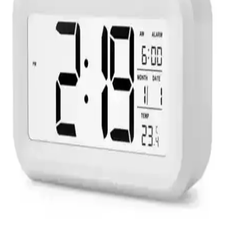
Galaxy Premium Duvar Saati Modern Tasarım ve
Çok Fonksiyonlu Özelliklerle Dekorasyonunuza
Şıklık Katar
Galaxy Premium Duvar Saati, şık tasarımı, tarih ve termometre
özellikleriyle yaşam alanlarınızı estetik ve fonksiyonel hale getirir,
dayanıklı yapısıyla uzun ömür sağlar.
Valkyrie Beyaz LED Siyah Kasa Dijital Saat
Modern ve Şık Tasarımıyla Dekorasyonunuza
Uyum Sağlar
Valkyrie Beyaz LED Siyah Kasa Dijital Saat, modern tasarımı ve
kullanışlı özellikleriyle iç mekânlara şıklık ve fonksiyonellik sunar,
kolay kurulumu ve dayanıklılığıyla öne çıkar.
Gahome 3D LED Dijital Saat: Modern Dekorasyon
ve Çok Fonksiyonlu Zaman Göstergesi
Gahome 3D LED Dijital Saat, şık tasarımı, çoklu renk ve parlaklık
seçenekleriyle ev ve ofislerde fonksiyonellik ve estetiği bir arada
sunar, alarm ve sıcaklık göstergeleriyle günlük kullanım kolaylığı