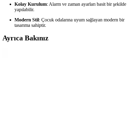
Kolay Kurulum
: Alarm ve zaman ayarları basit bir şekilde
yapılabilir.
Modern Stil
: Çocuk odalarına uyum sağlayan modern bir
tasarıma sahiptir.
Ayrıca Bakınız
BabilStore Emin Ensar Home LCD Işıklı Sensörlü
Termometreli Dijital Masa Saati İncelemesi
Bu masa saati büyük ekranda saat, tarih ve sıcaklığı net şekilde
gösterir; sensörlü ışık gece ve gündüz otomatik parlaklık ayarı
sağlar. Pil ile çalışabilir, kablosuz konum özgürlüğü sunar; alarm ve
zaman takibiyle pratik kullanım sağlar.
Telvesse Çok Fonksiyonlu Masa Lambası ve
Kronometreli Öğrenci Saati Ürün İncelemesi
Telvesse markasının şarjlı masa lambası ve kronometreli öğrenci
saati, yüksek aydınlatma, çok renk seçeneği ve çok fonksiyonellik
sunarak çalışma ve yaşam alanlarınızı optimize eder.