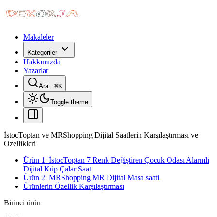
Makaleler
Kategoriler
Hakkımızda
Yazarlar
Ara...
⌘
K
Toggle theme
İstocToptan ve MRShopping Dijital Saatlerin Karşılaştırması ve
Özellikleri
Ürün 1: İstocToptan 7 Renk Değiştiren Çocuk Odası Alarmlı
Dijital Küp Çalar Saat
Ürün 2: MRShopping MR Dijital Masa saati
Ürünlerin Özellik Karşılaştırması
Birinci ürün