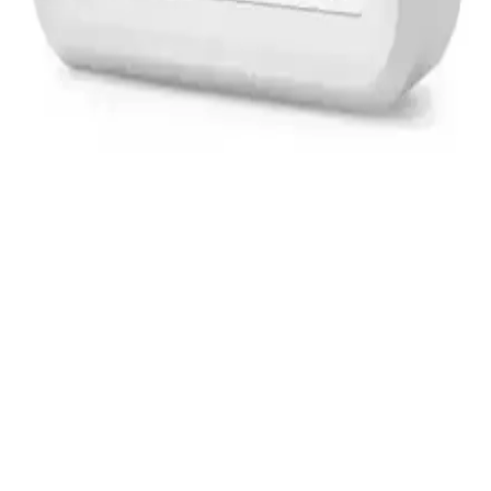
kolay kurulumu ve dayanıklılığıyla öne çıkar.
Gahome 3D LED Dijital Saat: Modern Dekorasyon
ve Çok Fonksiyonlu Zaman Göstergesi
Gahome 3D LED Dijital Saat, şık tasarımı, çoklu renk ve parlaklık
seçenekleriyle ev ve ofislerde fonksiyonellik ve estetiği bir arada
sunar, alarm ve sıcaklık göstergeleriyle günlük kullanım kolaylığı
sağlar.
Aqqogib Duvar Saati: Modern ve Şık Tasarımıyla
Ev Dekorasyonunu Tamamlar
Aqqogib Duvar Saati, modern tasarımı, su geçirmez özelliği ve
sessiz çalışma teknolojisiyle evinizde fonksiyonellik ve şıklık sağlar,
kolay montaj ve dayanıklılık sunar.
Mobgift ve Premio Masa Saatleri Karşılaştırması:
Özellikler ve Kullanıcı Yorumları
Mobgift ve Premio masa saatleri, farklı özellikleri ve tasarımlarıyla
öne çıkıyor. Bu karşılaştırmada, her iki ürünün teknik özellikleri,
kullanıcı yorumları ve kullanım alanları detaylı şekilde ele alınarak,