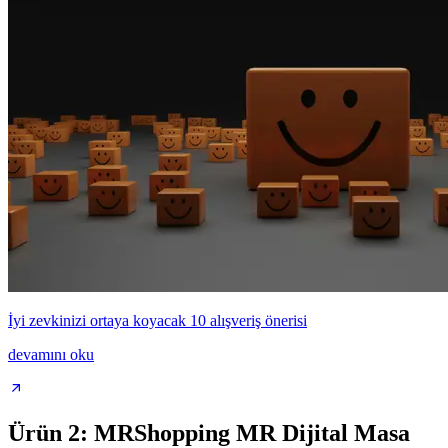
İyi zevkinizi ortaya koyacak 10 alışveriş önerisi
devamını oku
Ürün 2: MRShopping MR Dijital Masa