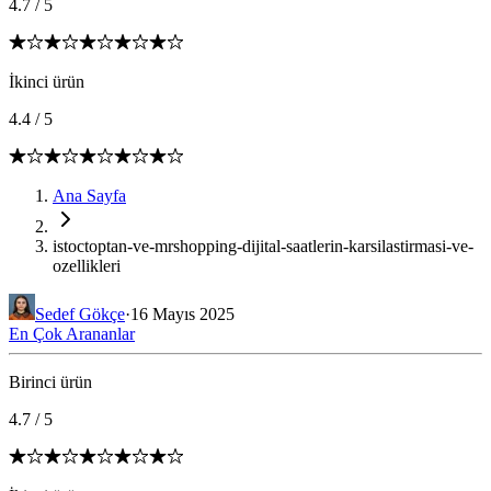
4.7
/
5
İkinci ürün
4.4
/
5
Ana Sayfa
istoctoptan-ve-mrshopping-dijital-saatlerin-karsilastirmasi-ve-
ozellikleri
Sedef Gökçe
·
16 Mayıs 2025
En Çok Arananlar
Birinci ürün
4.7
/
5