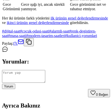
Gece
Gece ışığı iyi, ancak sürekli
Gece görünümü net ve
Görünümü
yanmıyor.
rahatsız etmiyor.
Her iki ürünün farklı yönlerini
ilk ürünün genel değerlendirmesinde
ve
ikinci ürünün genel değerlendirmesinde
görebilirsin.
#
dijital-saat
#
cocuk-odasi-saati
#
alarmli-saat
#
renk-degistiren-
saat
#
masa-saati
#
modern-tasarim-saatleri
#
kullanici-yorumlari
Paylaş:
f
𝕏
Yorumlar:
Yorum
0
Beğen
Ayrıca Bakınız