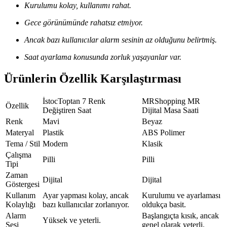
Kurulumu kolay, kullanımı rahat.
Gece görünümünde rahatsız etmiyor.
Ancak bazı kullanıcılar alarm sesinin az olduğunu belirtmiş.
Saat ayarlama konusunda zorluk yaşayanlar var.
Ürünlerin Özellik Karşılaştırması
İstocToptan 7 Renk
MRShopping MR
Özellik
Değiştiren Saat
Dijital Masa Saati
Renk
Mavi
Beyaz
Materyal
Plastik
ABS Polimer
Tema / Stil
Modern
Klasik
Çalışma
Pilli
Pilli
Tipi
Zaman
Dijital
Dijital
Göstergesi
Kullanım
Ayar yapması kolay, ancak
Kurulumu ve ayarlaması
Kolaylığı
bazı kullanıcılar zorlanıyor.
oldukça basit.
Alarm
Başlangıçta kısık, ancak
Yüksek ve yeterli.
Sesi
genel olarak yeterli.