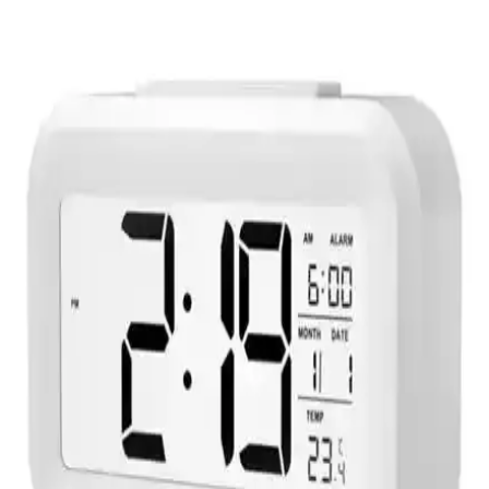
Galaxy 711-S Premium Kabartma Rakam Dijital
Duvar Saati Siyah Modern Tasarım
Galaxy 711-S, şık siyah tasarımı ve fonksiyonel özellikleriyle
modern duvar saatleri arasında öne çıkar. Dijital ve analog
göstergeleri, tarih ve sıcaklık bilgisiyle yaşam alanlarınızı
zenginleştirir.
Galaxy Premium Duvar Saati Modern Tasarım ve
Çok Fonksiyonlu Özelliklerle Dekorasyonunuza
Şıklık Katar
Galaxy Premium Duvar Saati, şık tasarımı, tarih ve termometre
özellikleriyle yaşam alanlarınızı estetik ve fonksiyonel hale getirir,
dayanıklı yapısıyla uzun ömür sağlar.
Valkyrie Beyaz LED Siyah Kasa Dijital Saat
Modern ve Şık Tasarımıyla Dekorasyonunuza
Uyum Sağlar
Valkyrie Beyaz LED Siyah Kasa Dijital Saat, modern tasarımı ve
kullanışlı özellikleriyle iç mekânlara şıklık ve fonksiyonellik sunar,