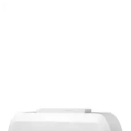
BabilStore Emin Ensar Home LCD Işıklı Sensörlü
Termometreli Dijital Masa Saati İncelemesi
Bu masa saati büyük ekranda saat, tarih ve sıcaklığı net şekilde
gösterir; sensörlü ışık gece ve gündüz otomatik parlaklık ayarı
sağlar. Pil ile çalışabilir, kablosuz konum özgürlüğü sunar; alarm ve
zaman takibiyle pratik kullanım sağlar.
Telvesse Çok Fonksiyonlu Masa Lambası ve
Kronometreli Öğrenci Saati Ürün İncelemesi
Telvesse markasının şarjlı masa lambası ve kronometreli öğrenci
saati, yüksek aydınlatma, çok renk seçeneği ve çok fonksiyonellik
sunarak çalışma ve yaşam alanlarınızı optimize eder.
Galaxy 711-S Premium Kabartma Rakam Dijital
Duvar Saati Siyah Modern Tasarım
Galaxy 711-S, şık siyah tasarımı ve fonksiyonel özellikleriyle
modern duvar saatleri arasında öne çıkar. Dijital ve analog
göstergeleri, tarih ve sıcaklık bilgisiyle yaşam alanlarınızı
zenginleştirir.