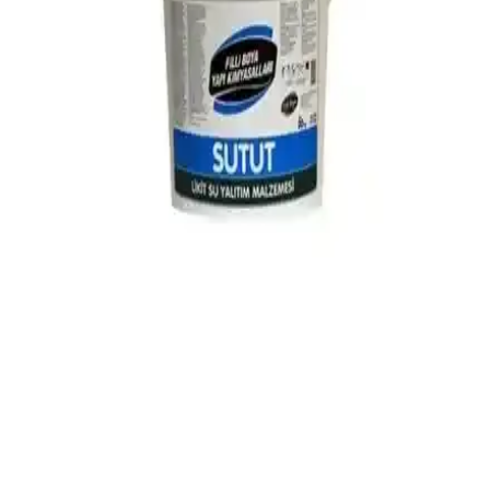
doğru seçim yapmanızda yardımcı olur.
İzower M1 Süper Elastik Su Yalıtım Kaplaması:
Dayanıklı ve Uzun Ömürlü Çözüm
İzower M1 Süper Elastik Su Yalıtım Kaplaması, %700 elastik yapısı
ve polimer formülüyle üstün performans sunar, çatlaklara karşı
esneklik sağlar ve uzun ömürlü koruma sağlar, çeşitli yüzeylerde
kullanılır.
Filli Boya Sutut 3 Kg Yüksek Performanslı Su
Yalıtım Malzemesi Tanıtımı ve Kullanım Rehberi
Filli Boya Sutut 3 Kg, elastomerik akrilik reçine esaslı, su bazlı,
kolay uygulanabilen, dayanıklı ve çevre dostu su yalıtım
malzemesidir; iç ve dış mekanlarda çeşitli yüzeylerde üstün
performans gösterir.
İzogin Svaks ve Vodaseal: Su Yalıtımı Ürünlerinin
Karşılaştırması ve Uygulama İpuçları
İzogin Svaks ve Vodaseal ürünlerinin özellikleri, avantajları ve
dezavantajları detaylı şekilde karşılaştırıldı. Uygulama alanları,
fiyatlar ve kullanıcı deneyimleriyle su yalıtımında bilinçli seçim