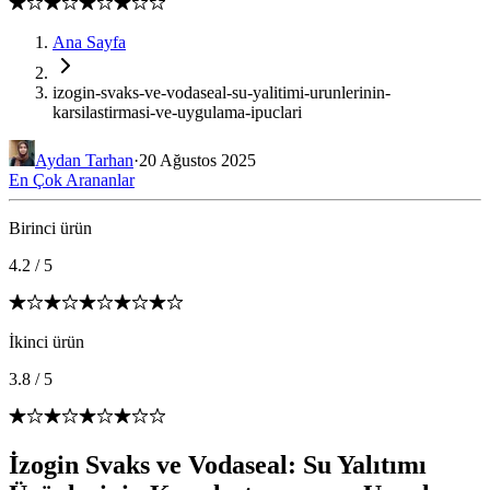
Ana Sayfa
izogin-svaks-ve-vodaseal-su-yalitimi-urunlerinin-
karsilastirmasi-ve-uygulama-ipuclari
Aydan Tarhan
·
20 Ağustos 2025
En Çok Arananlar
Birinci ürün
4.2
/
5
İkinci ürün
3.8
/
5
İzogin Svaks ve Vodaseal: Su Yalıtımı