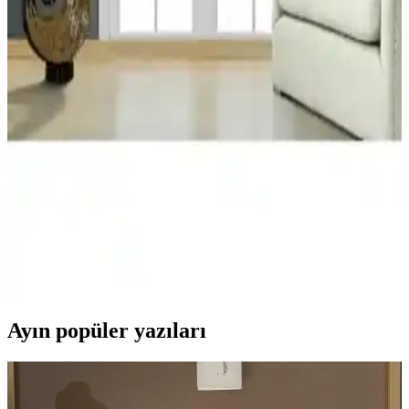
şık tasarımlarıyla çeşitli mekanlar için ideal seçenekler sunar. Detaylı
karşılaştırma ile ihtiyaçlarınıza en uygun perdeyi seçin.
Mr.Stock Blackout Fon Perde ile Evinizde
Mükemmel Karanlık ve Konfor Sağlayın
Yüksek kaliteli Blackout kumaş kullanımıyla güneşi tamamen
engelleyen, estetik ve dayanıklı Mr.Stock Blackout Fon Perde, farklı
ölçü seçenekleri ve kolay bakım özellikleriyle ideal bir tercih.
Beyazıt Tekstil Blackout Stor Perde ve Story
Güneşlik Perde Karşılaştırması
Bu makalede, Beyazıt Tekstil Blackout stor perde ile Story güneşlik
perde arasındaki malzeme, kullanım ve dayanıklılık farkları detaylı
şekilde inceleniyor.
Ayın popüler yazıları