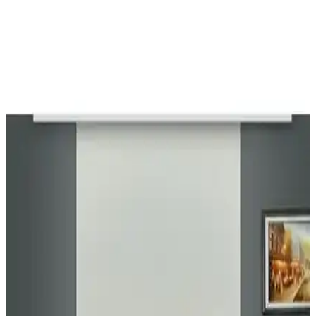
Elisyaavm ve Cotton Studio Karartma Perdeleri
Karşılaştırması
Elisyaavm ve Cotton Studio markalarının karartma perdelerini
özellikleri, kullanıcı yorumları ve karşılaştırmasıyla detaylı inceledik.
Hangi perde daha iyi performans ve kalite sunuyor öğrenin.
Elisyaavm ve İ.D İpek Blackout Perde
Karşılaştırması: Hangi Model Daha İyi
Elisyaavm ve İ.D İpek blackout perdeleri detaylı karşılaştırıyoruz.
Işık engelleme, kumaş özellikleri ve kullanıcı yorumlarıyla en uygun
perdeyi seçmenize yardımcı oluyoruz.
Perle Home Ada Fon Perde ile Rech Taç Antrasit
Karartma Güneşlik: Işık ve Isı Yalıtımı
Karşılaştırması
Bu karşılaştırma, iki perde modelinin boyutlar, perde tipi, renk,
kumaş ve yalıtım özelliklerini kullanıcı yorumlarıyla birlikte özetler.
Perle Ada Bej, %100 polyester, 100x260 cm; Rech Taç Antrasit,
karartma ve ses/ısı yalıtımı vaat eder, montaj kolaylığı ile öne çıkar.