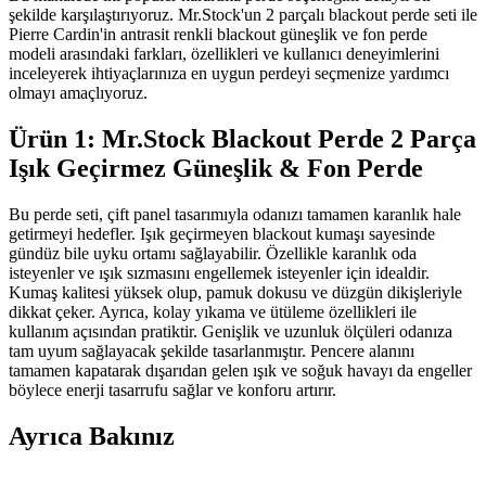
şekilde karşılaştırıyoruz. Mr.Stock'un 2 parçalı blackout perde seti ile
Pierre Cardin'in antrasit renkli blackout güneşlik ve fon perde
modeli arasındaki farkları, özellikleri ve kullanıcı deneyimlerini
inceleyerek ihtiyaçlarınıza en uygun perdeyi seçmenize yardımcı
olmayı amaçlıyoruz.
Ürün 1: Mr.Stock Blackout Perde 2 Parça
Işık Geçirmez Güneşlik & Fon Perde
Bu perde seti, çift panel tasarımıyla odanızı tamamen karanlık hale
getirmeyi hedefler. Işık geçirmeyen blackout kumaşı sayesinde
gündüz bile uyku ortamı sağlayabilir. Özellikle karanlık oda
isteyenler ve ışık sızmasını engellemek isteyenler için idealdir.
Kumaş kalitesi yüksek olup, pamuk dokusu ve düzgün dikişleriyle
dikkat çeker. Ayrıca, kolay yıkama ve ütüleme özellikleri ile
kullanım açısından pratiktir. Genişlik ve uzunluk ölçüleri odanıza
tam uyum sağlayacak şekilde tasarlanmıştır. Pencere alanını
tamamen kapatarak dışarıdan gelen ışık ve soğuk havayı da engeller
böylece enerji tasarrufu sağlar ve konforu artırır.
Ayrıca Bakınız