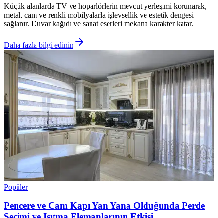
Küçük alanlarda TV ve hoparlörlerin mevcut yerleşimi korunarak,
metal, cam ve renkli mobilyalarla işlevsellik ve estetik dengesi
sağlanır. Duvar kağıdı ve sanat eserleri mekana karakter katar.
Daha fazla bilgi edinin
Popüler
Pencere ve Cam Kapı Yan Yana Olduğunda Perde
Seçimi ve Isıtma Elemanlarının Etkisi