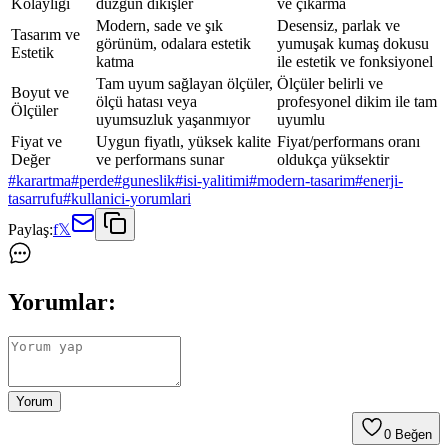
Kolaylığı
düzgün dikişler
ve çıkarma
Modern, sade ve şık
Desensiz, parlak ve
Tasarım ve
görünüm, odalara estetik
yumuşak kumaş dokusu
Estetik
katma
ile estetik ve fonksiyonel
Tam uyum sağlayan ölçüler,
Ölçüler belirli ve
Boyut ve
ölçü hatası veya
profesyonel dikim ile tam
Ölçüler
uyumsuzluk yaşanmıyor
uyumlu
Fiyat ve
Uygun fiyatlı, yüksek kalite
Fiyat/performans oranı
Değer
ve performans sunar
oldukça yüksektir
#
karartma
#
perde
#
guneslik
#
isi-yalitimi
#
modern-tasarim
#
enerji-
tasarrufu
#
kullanici-yorumlari
Paylaş:
f
𝕏
Yorumlar:
Yorum
0
Beğen