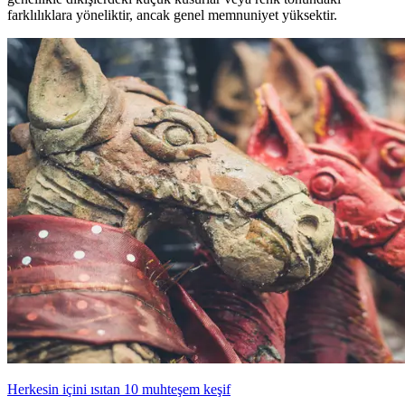
farklılıklara yöneliktir, ancak genel memnuniyet yüksektir.
Herkesin içini ısıtan 10 muhteşem keşif