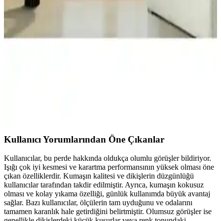
Mükemmel Karanlık ve Konfor Sağlayın
Yüksek kaliteli Blackout kumaş kullanımıyla güneşi tamamen
engelleyen, estetik ve dayanıklı Mr.Stock Blackout Fon Perde, farklı
ölçü seçenekleri ve kolay bakım özellikleriyle ideal bir tercih.
Beyazıt Tekstil Blackout Stor Perde ve Story
Güneşlik Perde Karşılaştırması
Bu makalede, Beyazıt Tekstil Blackout stor perde ile Story güneşlik
perde arasındaki malzeme, kullanım ve dayanıklılık farkları detaylı
şekilde inceleniyor.
Kullanıcı Yorumlarından Öne Çıkanlar
Kullanıcılar, bu perde hakkında oldukça olumlu görüşler bildiriyor.
Işığı çok iyi kesmesi ve karartma performansının yüksek olması öne
çıkan özelliklerdir. Kumaşın kalitesi ve dikişlerin düzgünlüğü
kullanıcılar tarafından takdir edilmiştir. Ayrıca, kumaşın kokusuz
olması ve kolay yıkama özelliği, günlük kullanımda büyük avantaj
sağlar. Bazı kullanıcılar, ölçülerin tam uyduğunu ve odalarını
tamamen karanlık hale getirdiğini belirtmiştir. Olumsuz görüşler ise
genellikle dikişlerdeki küçük kusurlar veya renk tonundaki