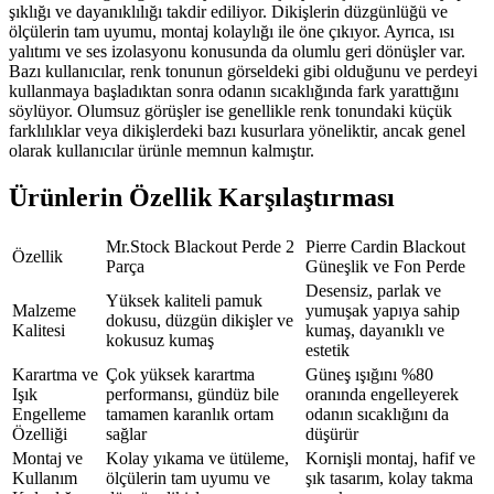
şıklığı ve dayanıklılığı takdir ediliyor. Dikişlerin düzgünlüğü ve
ölçülerin tam uyumu, montaj kolaylığı ile öne çıkıyor. Ayrıca, ısı
yalıtımı ve ses izolasyonu konusunda da olumlu geri dönüşler var.
Bazı kullanıcılar, renk tonunun görseldeki gibi olduğunu ve perdeyi
kullanmaya başladıktan sonra odanın sıcaklığında fark yarattığını
söylüyor. Olumsuz görüşler ise genellikle renk tonundaki küçük
farklılıklar veya dikişlerdeki bazı kusurlara yöneliktir, ancak genel
olarak kullanıcılar ürünle memnun kalmıştır.
Ürünlerin Özellik Karşılaştırması
Mr.Stock Blackout Perde 2
Pierre Cardin Blackout
Özellik
Parça
Güneşlik ve Fon Perde
Desensiz, parlak ve
Yüksek kaliteli pamuk
Malzeme
yumuşak yapıya sahip
dokusu, düzgün dikişler ve
Kalitesi
kumaş, dayanıklı ve
kokusuz kumaş
estetik
Karartma ve
Çok yüksek karartma
Güneş ışığını %80
Işık
performansı, gündüz bile
oranında engelleyerek
Engelleme
tamamen karanlık ortam
odanın sıcaklığını da
Özelliği
sağlar
düşürür
Montaj ve
Kolay yıkama ve ütüleme,
Kornişli montaj, hafif ve
Kullanım
ölçülerin tam uyumu ve
şık tasarım, kolay takma