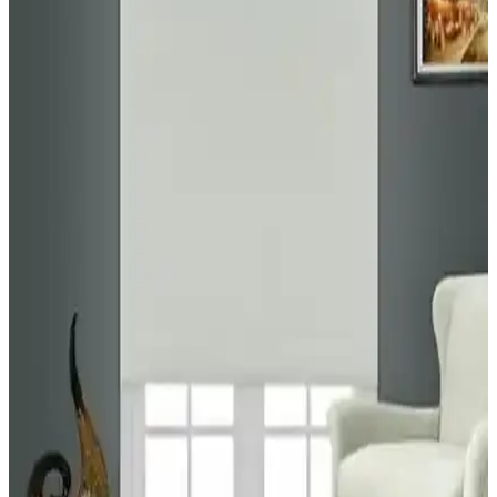
kumaş ve yalıtım özelliklerini kullanıcı yorumlarıyla birlikte özetler.
Perle Ada Bej, %100 polyester, 100x260 cm; Rech Taç Antrasit,
karartma ve ses/ısı yalıtımı vaat eder, montaj kolaylığı ile öne çıkar.
Demor Home ve Erdoğanlar Koza Perde
Karşılaştırması: Kumaş, Tasarım ve Performans
Analizi
İki perde modelinin kumaş kalitesi, ışık engelleme özellikleri ve
tasarım detayları detaylı incelenerek kullanıcı memnuniyeti ve
performansları karşılaştırıldı.
Perde Seçiminde Karşılaştırma: Kadife ve Fon
Perdelerin Özellikleri ve Kullanım İpuçları
İki farklı perde modeli olan kadife dokulu ve fon perdeyi detaylı
karşılaştırıyoruz. Kalite, estetik ve kullanım kolaylığı açısından
önemli bilgiler içerir.
Decoperde ve Taç Blackout Güneşlik Perde
Karşılaştırması ve Özellikleri
Decoperde ve Taç blackout perdeleri, yüksek karartma oranları ve