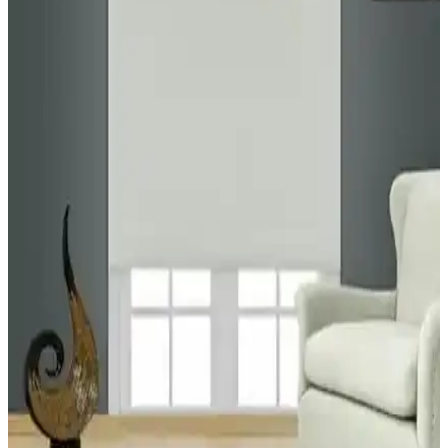
Demor Home ve Erdoğanlar Koza Perde
Karşılaştırması: Kumaş, Tasarım ve Performans
Analizi
İki perde modelinin kumaş kalitesi, ışık engelleme özellikleri ve
tasarım detayları detaylı incelenerek kullanıcı memnuniyeti ve
performansları karşılaştırıldı.
Perde Seçiminde Karşılaştırma: Kadife ve Fon
Perdelerin Özellikleri ve Kullanım İpuçları
İki farklı perde modeli olan kadife dokulu ve fon perdeyi detaylı
karşılaştırıyoruz. Kalite, estetik ve kullanım kolaylığı açısından
önemli bilgiler içerir.
Decoperde ve Taç Blackout Güneşlik Perde
Karşılaştırması ve Özellikleri
Decoperde ve Taç blackout perdeleri, yüksek karartma oranları ve
şık tasarımlarıyla çeşitli mekanlar için ideal seçenekler sunar. Detaylı
karşılaştırma ile ihtiyaçlarınıza en uygun perdeyi seçin.
Mr.Stock Blackout Fon Perde ile Evinizde