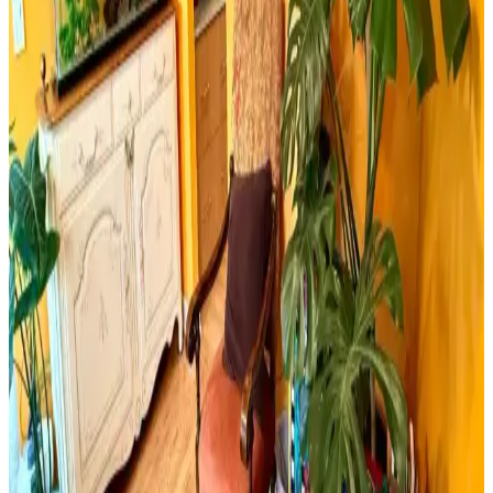
İki farklı retro ahşap poster ürününü karşılaştırıyoruz. Dışarıdan stres
getirmek yasaktır yazılı poster ve edebiyat temalı setler, kalite ve
kullanım açısından detaylı analizlerle ev dekorasyonunuza yeni bir
soluk getiriyor.
Milwaukee Alüminyum Şerit Metre 8mt 25mm
Dayanıklı ve Hassas Profesyonel Ölçüm Aracı
Milwaukee Alüminyum Şerit Metre 8 metre uzunluğu ve 25mm
genişliğiyle, dayanıklı yapısı ve yüksek hassasiyetiyle inşaat ve yapı
sektöründe güvenilir ölçüm sağlar.
Yıpranmış Banyolarda Renk Uyumu ve Mekan
Kullanımı İçin Doğru Boya Seçimi
Yıpranmış banyolarda slate zemin ve vintage detaylarla uyumlu
boya seçimi, sakin tonlar ve vurgu renkleriyle mekanın estetik ve
fonksiyonel dengesini sağlar.
Cadence Mermer Efekti Gümüş: Dekorasyonda Yeni
Trend ve Bilgi Eksikliği
Cadence mermer efekti gümüş ifadesi dekorasyonda yeni bir trend