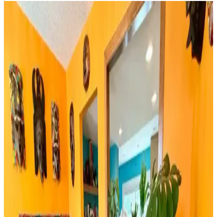
Huzur Party Store 5 Metre Yeşil Çam Dalı ve Işıklı
Çam Dalı Karşılaştırması
İki farklı yeşil çam dalı ürününün detaylı özellikleri, kullanıcı
yorumları ve kullanım alanları karşılaştırmasıyla yılbaşı
dekorasyonunuza en uygun seçimi yapın.
Rattan Ayakkabılık: Doğal Şıklık ve Fonksiyonellik
Sunan Dekorasyon Seçeneği
Rattan ayakkabılık, doğal malzeme kullanımı ve estetik
görünümüyle modern ve sürdürülebilir dekorasyonun vazgeçilmez
parçasıdır. Hafifliği ve dayanıklılığıyla fonksiyonel çözümler sunar.
Bambu Stor Perdeler Karşılaştırması: Evesen ve
Linadora Modellerinin Özellikleri ve Farkları
Evesen ve Linadora bambu stor perdelerinin tasarım, dayanıklılık ve
kullanım kolaylığı açısından detaylı karşılaştırması. En uygun
seçeneği belirlemenize yardımcı olur.
Bosch TSM6A011W ve Musullu Kahve Baharat