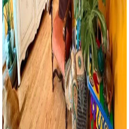
Yıpranmış banyolarda slate zemin ve vintage detaylarla uyumlu
boya seçimi, sakin tonlar ve vurgu renkleriyle mekanın estetik ve
fonksiyonel dengesini sağlar.
Cadence Mermer Efekti Gümüş: Dekorasyonda Yeni
Trend ve Bilgi Eksikliği
Cadence mermer efekti gümüş ifadesi dekorasyonda yeni bir trend
olarak öne çıkıyor ancak mevcut arama sonuçlarında somut bilgi
bulunmuyor. Mermer ve gümüş tonları dekorasyonda şıklık sağlar.
Viscotex Hard Serenity ve Lif Kılıflı Hava Kanallı
Visco Yastık Karşılaştırması
İki visco yastık modeli, boyut, sertlik ve kullanıcı geri bildirimleriyle
detaylı karşılaştırıldı. Hard Serenity yüksek sertlik ve boyun desteği
sağlarken, Lif Kılıflı yumuşaklık ve konfor sunuyor.
Boho Maksimalist Oturma Odası Tasarımında
Bitkiler ve Renklerin Rolü
Boho maksimalist oturma odasında turuncu duvarlar, kültürel