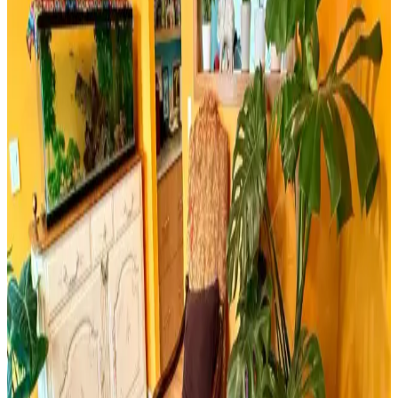
Öğütücü Karşılaştırması
Bosch TSM6A011W ve Musullu kahve ve baharat öğütücüsü
arasındaki farklar, özellikler ve kullanıcı yorumlarıyla en uygun
seçimi yapmanıza yardımcı olur.
Retro Ahşap Poster Karşılaştırması: Dışarıdan Stres
Getirmek Yasaktır ve Edebiyat Sokağı Setleri
İki farklı retro ahşap poster ürününü karşılaştırıyoruz. Dışarıdan stres
getirmek yasaktır yazılı poster ve edebiyat temalı setler, kalite ve
kullanım açısından detaylı analizlerle ev dekorasyonunuza yeni bir
soluk getiriyor.
Milwaukee Alüminyum Şerit Metre 8mt 25mm
Dayanıklı ve Hassas Profesyonel Ölçüm Aracı
Milwaukee Alüminyum Şerit Metre 8 metre uzunluğu ve 25mm
genişliğiyle, dayanıklı yapısı ve yüksek hassasiyetiyle inşaat ve yapı
sektöründe güvenilir ölçüm sağlar.
Yıpranmış Banyolarda Renk Uyumu ve Mekan
Kullanımı İçin Doğru Boya Seçimi