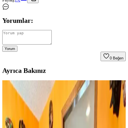
Yorumlar:
Yorum
0
Beğen
Ayrıca Bakınız
Huzur Party Store 5 Metre Yeşil Çam Dalı ve Işıklı
Çam Dalı Karşılaştırması
İki farklı yeşil çam dalı ürününün detaylı özellikleri, kullanıcı
yorumları ve kullanım alanları karşılaştırmasıyla yılbaşı
dekorasyonunuza en uygun seçimi yapın.
Rattan Ayakkabılık: Doğal Şıklık ve Fonksiyonellik