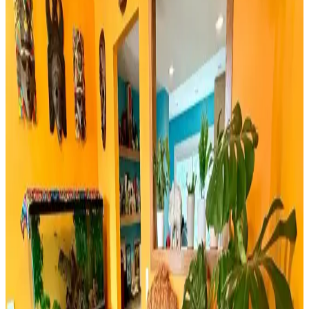
Sunan Dekorasyon Seçeneği
Rattan ayakkabılık, doğal malzeme kullanımı ve estetik
görünümüyle modern ve sürdürülebilir dekorasyonun vazgeçilmez
parçasıdır. Hafifliği ve dayanıklılığıyla fonksiyonel çözümler sunar.
Bambu Stor Perdeler Karşılaştırması: Evesen ve
Linadora Modellerinin Özellikleri ve Farkları
Evesen ve Linadora bambu stor perdelerinin tasarım, dayanıklılık ve
kullanım kolaylığı açısından detaylı karşılaştırması. En uygun
seçeneği belirlemenize yardımcı olur.
Bosch TSM6A011W ve Musullu Kahve Baharat
Öğütücü Karşılaştırması
Bosch TSM6A011W ve Musullu kahve ve baharat öğütücüsü
arasındaki farklar, özellikler ve kullanıcı yorumlarıyla en uygun
seçimi yapmanıza yardımcı olur.
Retro Ahşap Poster Karşılaştırması: Dışarıdan Stres
Getirmek Yasaktır ve Edebiyat Sokağı Setleri