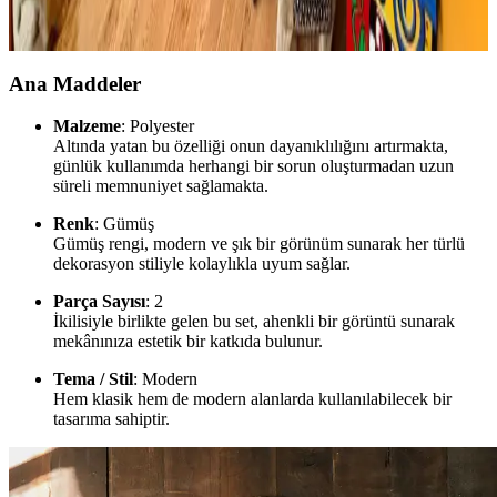
maskeler, canlı bitkiler ve doğru halı seçimiyle sıcak, dengeli ve
estetik bir yaşam alanı oluşturuluyor.
Ana Maddeler
Malzeme
: Polyester
Altında yatan bu özelliği onun dayanıklılığını artırmakta,
günlük kullanımda herhangi bir sorun oluşturmadan uzun
süreli memnuniyet sağlamakta.
Renk
: Gümüş
Gümüş rengi, modern ve şık bir görünüm sunarak her türlü
dekorasyon stiliyle kolaylıkla uyum sağlar.
Parça Sayısı
: 2
İkilisiyle birlikte gelen bu set, ahenkli bir görüntü sunarak
mekânınıza estetik bir katkıda bulunur.
Tema / Stil
: Modern
Hem klasik hem de modern alanlarda kullanılabilecek bir
tasarıma sahiptir.