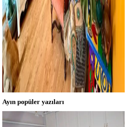
olarak öne çıkıyor ancak mevcut arama sonuçlarında somut bilgi
bulunmuyor. Mermer ve gümüş tonları dekorasyonda şıklık sağlar.
Viscotex Hard Serenity ve Lif Kılıflı Hava Kanallı
Visco Yastık Karşılaştırması
İki visco yastık modeli, boyut, sertlik ve kullanıcı geri bildirimleriyle
detaylı karşılaştırıldı. Hard Serenity yüksek sertlik ve boyun desteği
sağlarken, Lif Kılıflı yumuşaklık ve konfor sunuyor.
Boho Maksimalist Oturma Odası Tasarımında
Bitkiler ve Renklerin Rolü
Boho maksimalist oturma odasında turuncu duvarlar, kültürel
maskeler, canlı bitkiler ve doğru halı seçimiyle sıcak, dengeli ve
estetik bir yaşam alanı oluşturuluyor.
Ayın popüler yazıları