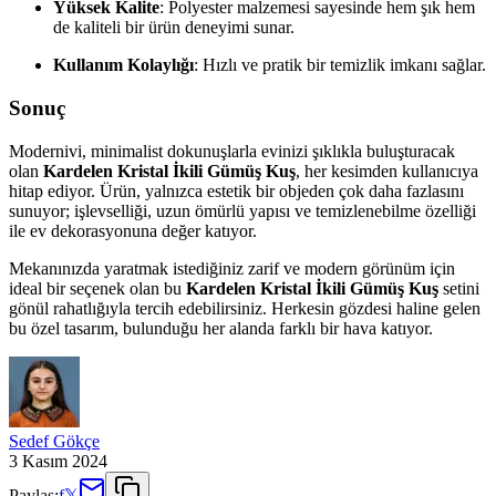
Yüksek Kalite
: Polyester malzemesi sayesinde hem şık hem
de kaliteli bir ürün deneyimi sunar.
Kullanım Kolaylığı
: Hızlı ve pratik bir temizlik imkanı sağlar.
Sonuç
Modernivi, minimalist dokunuşlarla evinizi şıklıkla buluşturacak
olan
Kardelen Kristal İkili Gümüş Kuş
, her kesimden kullanıcıya
hitap ediyor. Ürün, yalnızca estetik bir objeden çok daha fazlasını
sunuyor; işlevselliği, uzun ömürlü yapısı ve temizlenebilme özelliği
ile ev dekorasyonuna değer katıyor.
Mekanınızda yaratmak istediğiniz zarif ve modern görünüm için
ideal bir seçenek olan bu
Kardelen Kristal İkili Gümüş Kuş
setini
gönül rahatlığıyla tercih edebilirsiniz. Herkesin gözdesi haline gelen
bu özel tasarım, bulunduğu her alanda farklı bir hava katıyor.
Sedef Gökçe
3 Kasım 2024
Paylaş:
f
𝕏