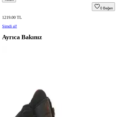
0
Beğen
1219
.00
TL
Şimdi al!
Ayrıca Bakınız
Lumberjack Lead 3pr ve YDS ASTOR Bot
Karşılaştırması: Outdoor Kullanım İçin En İyi
Seçenekler
İki popüler outdoor botunu karşılaştırıyoruz. Lumberjack Lead 3pr
kadınlar için, YDS ASTOR ise erkekler için tasarlandı. Malzeme,
konfor ve kullanım alanlarıyla ilgili detaylar içerir.
Kinetix Dida 9Pr ve YDS Astor Fermuarlı Botların
Karşılaştırması
Kinetix Dida 9Pr ve YDS Astor fermuarlı botları detaylı
karşılaştırıyoruz. Tasarım, malzeme, kullanım alanları ve kullanıcı