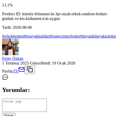
13.1
%
Product ID:
kinetix-felsmann-hi-3pr-siyah-erkek-outdoor-botlari-
gunluk-ve-kis-kullanimi-icin-uygun
Tarih:
2026-08-06
#
erkekbotlari
#
kisayakkabilari
#
sugecirmezbotlar
#
dayanikliayakkabilar
Feray Özkan
1 Temmuz 2025
·
Güncellendi:
19 Ocak 2026
Paylaş:
f
𝕏
Yorumlar:
Yorum