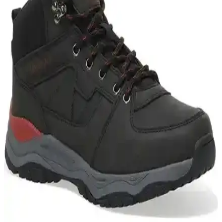
yorumlarıyla hangi botun sizin için daha uygun olduğunu keşfedin.
Lumberjack Flake ve YDS Attt 1092 Pars Erkek
Botlarının Detaylı Karşılaştırması
Lumberjack Flake ve YDS Attt 1092 Pars botları, farklı kullanım
alanları ve özellikleriyle öne çıkıyor. Su geçirmezlik, deri yapısı,
taban teknolojisi ve kullanıcı deneyimleri karşılaştırılıyor.
Kinetix Dida 9Pr Siyah Erkek Botu: Şık ve
Dayanıklı Kış Ayakkabısı
Kinetix Dida 9Pr Siyah Erkek Bot, şık tasarımı, dayanıklılığı ve
konforuyla günlük ve resmi kullanıma uygun, su geçirmez özellikte
modern erkek botudur.
Vogel Tactical M1492 ve YDS ASTOR
FERMUARLI BOT Karşılaştırması: Özellikler ve
Kullanım Alanları
Vogel Tactical M1492 ve YDS ASTOR botları, farklı özellikleriyle
öne çıkıyor. Bu karşılaştırma, her iki modelin kullanım alanları,
malzeme kalitesi ve kullanıcı yorumlarıyla sizin için en uygun