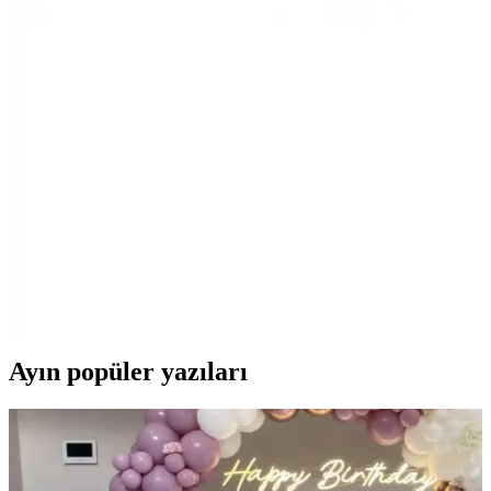
seçeneği belirlemenize yardımcı oluyor.
Kinetix Felsmann Hı 3pr Siyah Erkek Outdoor
Botları Günlük ve Kış Kullanımı İçin Uygun
Kinetix Felsmann Hı 3pr Siyah Erkek outdoor bot, hafif ve suya
dayanıklı yapısıyla kış aylarında şıklık ve konfor sağlar, outdoor ve
günlük kullanım için ideal seçenekler sunar.
Lumberjack Torque Hi 2pr ve Slazenger HABIB
Erkek Outdoor Botları Karşılaştırması
İki popüler erkek outdoor botunu karşılaştırıyoruz. Lumberjack
konfor ve dayanıklılık sunarken, Slazenger hafif ve şık tasarımıyla
öne çıkıyor. Hangi bot sizin ihtiyaçlarınıza uygun karar verin.
Ayın popüler yazıları