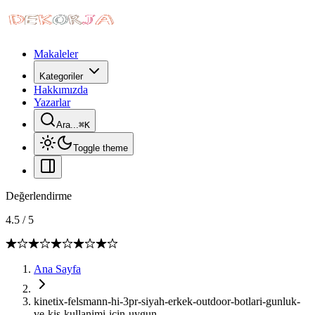
Makaleler
Kategoriler
Hakkımızda
Yazarlar
Ara...
⌘
K
Toggle theme
Değerlendirme
4.5
/
5
Ana Sayfa
kinetix-felsmann-hi-3pr-siyah-erkek-outdoor-botlari-gunluk-
ve-kis-kullanimi-icin-uygun