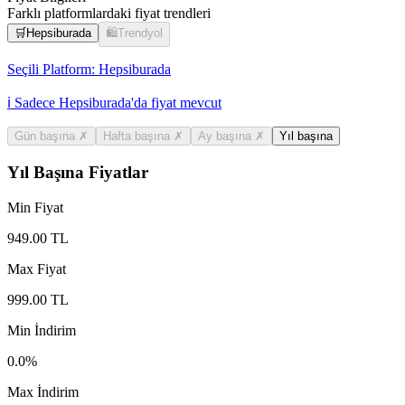
Farklı platformlardaki fiyat trendleri
🛒
Hepsiburada
🛍️
Trendyol
Seçili Platform:
Hepsiburada
ℹ️ Sadece Hepsiburada'da fiyat mevcut
Gün başına
✗
Hafta başına
✗
Ay başına
✗
Yıl başına
Yıl Başına Fiyatlar
Min Fiyat
949.00
TL
Max Fiyat
999.00
TL
Min İndirim
0.0
%
Max İndirim