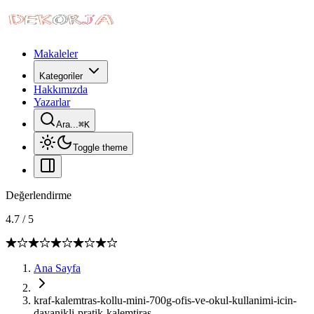
Makaleler
Kategoriler
Hakkımızda
Yazarlar
Ara...
⌘
K
Toggle theme
Değerlendirme
4.7
/
5
Ana Sayfa
kraf-kalemtras-kollu-mini-700g-ofis-ve-okul-kullanimi-icin-
dayanikli-pratik-kalemtiras