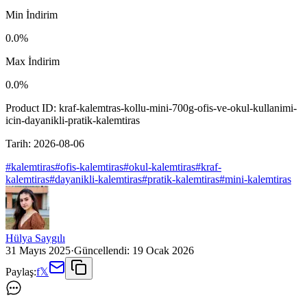
Min İndirim
0.0
%
Max İndirim
0.0
%
Product ID:
kraf-kalemtras-kollu-mini-700g-ofis-ve-okul-kullanimi-
icin-dayanikli-pratik-kalemtiras
Tarih:
2026-08-06
#
kalemtiras
#
ofis-kalemtiras
#
okul-kalemtiras
#
kraf-
kalemtiras
#
dayanikli-kalemtiras
#
pratik-kalemtiras
#
mini-kalemtiras
Hülya Saygılı
31 Mayıs 2025
·
Güncellendi:
19 Ocak 2026
Paylaş:
f
𝕏