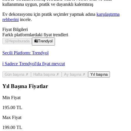
kullanımına uygun, pratik ve dayanıklı kalemtıraş
Ev dekorasyonu için pratik seçimler yapmak adına
karşılaştırma
rehberini
incele.
Fiyat Bilgileri
Farklı platformlardaki fiyat trendleri
🛒
Hepsiburada
🛍️
Trendyol
Seçili Platform:
Trendyol
ℹ️ Sadece Trendyol'da fiyat mevcut
Gün başına
✗
Hafta başına
✗
Ay başına
✗
Yıl başına
Yıl Başına Fiyatlar
Min Fiyat
195.00
TL
Max Fiyat
199.00
TL