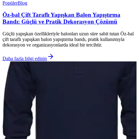
Popüler
Blog
Öz-bal Çift Taraflı Yapışkan Balon Yapıştırma
Bandı: Güçlü ve Pratik Dekorasyon Çözümü
Güçlü yapışkan özellikleriyle balonları uzun süre sabit tutan Öz-bal
çift taraflı yapışkan balon yapıştırma bandı, pratik kullanımıyla
dekorasyon ve organizasyonlarda ideal bir tercihtir.
Daha fazla bilgi edinin