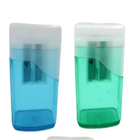
KRAF KALEMTRAŞ KOLLU MİNİ 700G:
Dayanıklı ve Pratik Kalemtıraş Modeli Özellikleri
KRAF KALEMTRAŞ KOLLU MİNİ 700G, dayanıklı yapısı ve
yüksek performansıyla öne çıkan, kullanımı kolay ve ekonomik bir
kalemtıraş modelidir. Estetik mavi tasarımı ve kurumsal kullanım
avantajlarıyla dikkat çeker.
KRAF 700g Masa Üstü Kollu ve Mini Kalemtıraş
Karşılaştırması
KRAF 700g masa üstü kollu ve mini kalemtıraş modellerinin
özellikleri, avantajları ve kullanıcı yorumlarıyla karşılaştırması.
Hangi ürün ihtiyaçlara daha uygun, detaylar burada.
KRAF KALEMTRAŞ KOLLU MİNİ 700G Ofis ve
okul kullanımı için dayanıklı pratik kalemtıraş
KRAF KALEMTRAŞ KOLLU MİNİ 700G, ofis ve okul ortamları
için pratik ve dayanıklı kalemtıraştır. Kolay kullanım sağlar, kalem
uçlarını korur, taşıması kolaydır, uzun ömürlüdür ve her ortamda
kullanım için idealdir.