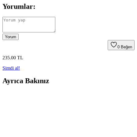
Yorumlar:
Yorum
0
Beğen
235
.00
TL
Şimdi al!
Ayrıca Bakınız
İzla 2'li Siyah Kalemtıraş: Kalem Bakımında
Güvenilir ve Estetik Çözüm
İzla 2'li Siyah Kalemtıraş, dayanıklı ve ergonomik tasarımıyla kalem
bakımını kolaylaştırır, geniş kullanım alanı ve estetik görünümüyle
öne çıkar.