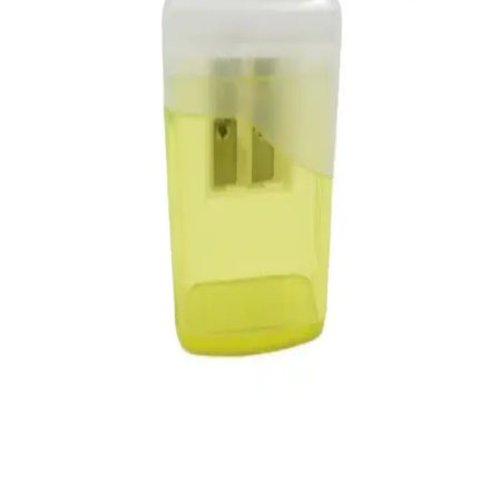
KRAF Kalemtraş Kollu Mini 700G Ofis ve Günlük
Kullanım İçin Ergonomik Çözüm
KRAF Kalemtraş Kollu Mini 700G, ergonomik tasarımıyla
kalemleri kırmadan açmanızı sağlar, uzun ömürlü ve kullanışlıdır,
ofis ve evde ideal tercih.
NaSaDAN Ayıcık Boncuklu Kalemtıraş ve Kalem
Açacağı: Eğlenceli ve Fonksiyonel Aksesuar
NaSaDAN markasının renkli ve sevimli ayıcık tasarımıyla öne çıkan
kalemtıraş ve kalem açacağı, kullanım kolaylığı ve estetik
görünümüyle çocuklar ve gençler arasında popüler. Pratik ve
eğlenceli ofis ve okul aksesuarı.
NaSaDAN ve selko Kalemtıraşlarının
Karşılaştırması: Özellikler ve Kullanıcı Yorumları
NaSaDAN Ayıcık Boncuklu ve selko Havuç Figürlü kalemtıraşların
özellikleri, kullanıcı yorumları ve detaylı karşılaştırmasıyla
ihtiyaçlarınıza en uygun kalemtıraşı bulun.
Ark Kalemtıraş ve KRAF Kalemtraş