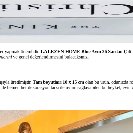
mler yapmak önemlidir.
LALEZEN HOME Blue Avm 2li Sarılan Çift Hey
imlerini
ve genel değerlendirmesini bulacaksınız.
yla üretilmiştir.
Tam boyutları 10 x 15 cm
olan bu ürün, odanızda ro
i
ile hemen her dekorasyon tarzı ile uyum sağlayabilen bu heykel, evin çeşi
am Dalı Karşılaştırması
ları ve kullanım alanları karşılaştırmasıyla yılbaşı dekorasyonunuza en u