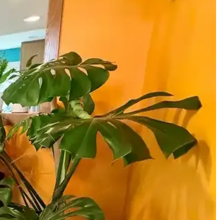
 ve dayanıklılığıyla fonksiyonel çözümler sunar.
elirlemenize yardımcı olur.
za yardımcı olur.
anım açısından detaylı analizlerle ev dekorasyonunuza yeni bir soluk
de güvenilir ölçüm sağlar.