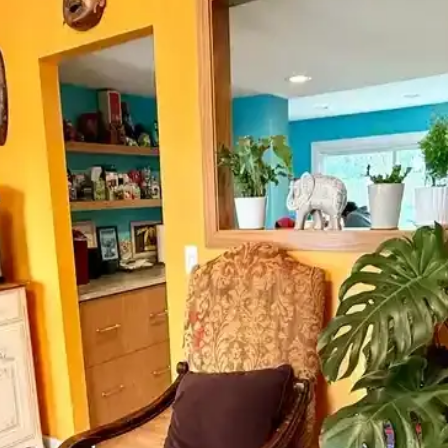
 Sunan Dekorasyon Seçeneği
odern ve sürdürülebilir dekorasyonun vazgeçilmez parçasıdır. Hafifliği
ora Modellerinin Özellikleri ve Farkları
llanım kolaylığı açısından detaylı karşılaştırması. En uygun seçeneği b
cü Karşılaştırması
arklar, özellikler ve kullanıcı yorumlarıyla en uygun seçimi yapmanı
Getirmek Yasaktır ve Edebiyat Sokağı Setleri
 getirmek yasaktır yazılı poster ve edebiyat temalı setler, kalite ve kull
lı ve Hassas Profesyonel Ölçüm Aracı
le, dayanıklı yapısı ve yüksek hassasiyetiyle inşaat ve yapı sektörün
ımı İçin Doğru Boya Seçimi