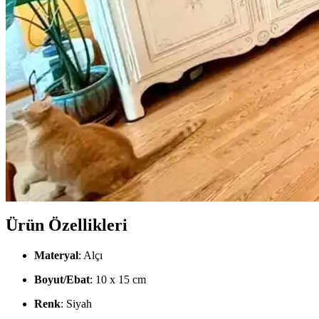
Yıpranmış banyolarda slate zemin ve vintage detaylarla uyumlu boya se
Cadence Mermer Efekti Gümüş: Dekorasyonda Yeni Tr
Cadence mermer efekti gümüş ifadesi dekorasyonda yeni bir trend ola
Viscotex Hard Serenity ve Lif Kılıflı Hava Kanallı Vis
İki visco yastık modeli, boyut, sertlik ve kullanıcı geri bildirimleriyl
Boho Maksimalist Oturma Odası Tasarımında Bitkile
Boho maksimalist oturma odasında turuncu duvarlar, kültürel maskeler, c
Ürün Özellikleri
Materyal
: Alçı
Boyut/Ebat
: 10 x 15 cm
Renk
: Siyah