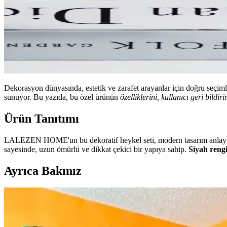
Dekorasyon dünyasında, estetik ve zarafet arayanlar için doğru seçi
sunuyor. Bu yazıda, bu özel ürünün
özelliklerini, kullanıcı geri bildir
Ürün Tanıtımı
LALEZEN HOME'un bu dekoratif heykel seti, modern tasarım anlayışı
sayesinde, uzun ömürlü ve dikkat çekici bir yapıya sahip.
Siyah reng
Ayrıca Bakınız
Huzur Party Store 5 Metre Yeşil Çam Dalı ve Işıklı Ç
İki farklı yeşil çam dalı ürününün detaylı özellikleri, kullanıcı yorum