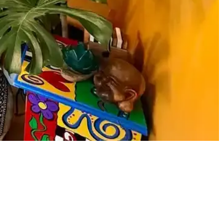
 dengesini sağlar.
or. Mermer ve gümüş tonları dekorasyonda şıklık sağlar.
ğlarken, Lif Kılıflı yumuşaklık ve konfor sunuyor.
m alanı oluşturuluyor.