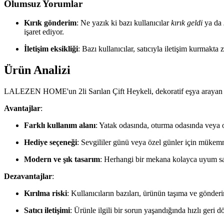
Olumsuz Yorumlar
Kırık gönderim
: Ne yazık ki bazı kullanıcılar
kırık geldi
ya da
işaret ediyor.
İletişim eksikliği
: Bazı kullanıcılar, satıcıyla iletişim kurmakta
Ürün Analizi
LALEZEN HOME'un 2li Sarılan Çift Heykeli, dekoratif eşya arayan tü
Avantajlar
:
Farklı kullanım alanı
: Yatak odasında, oturma odasında veya ofi
Hediye seçeneği
: Sevgililer günü veya özel günler için mükemme
Modern ve şık tasarım
: Herhangi bir mekana kolayca uyum sa
Dezavantajlar
:
Kırılma riski
: Kullanıcıların bazıları, ürünün taşıma ve gönderi
Satıcı iletişimi
: Ürünle ilgili bir sorun yaşandığında hızlı geri