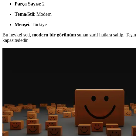
Parça Sayısı
: 2
Tema/Stil
: Modern
Menşei
: Türkiye
Bu heykel seti,
modern bir görünüm
sunan zarif hatlara sahip. Taşın
kapasitededir.