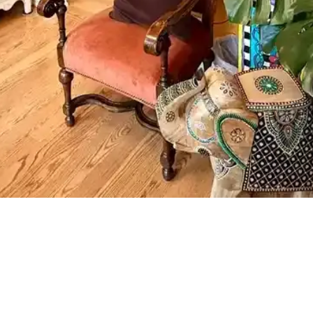
çimi, sakin tonlar ve vurgu renkleriyle mekanın estetik ve fonksiyonel
end ve Bilgi Eksikliği
rak öne çıkıyor ancak mevcut arama sonuçlarında somut bilgi bulunmuy
co Yastık Karşılaştırması
e detaylı karşılaştırıldı. Hard Serenity yüksek sertlik ve boyun desteği sa
r ve Renklerin Rolü
anlı bitkiler ve doğru halı seçimiyle sıcak, dengeli ve estetik bir yaşa