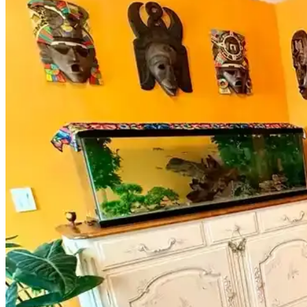
Rattan Ayakkabılık: Doğal Şıklık ve Fonksiyonellik
Rattan ayakkabılık, doğal malzeme kullanımı ve estetik görünümüyle m
Bambu Stor Perdeler Karşılaştırması: Evesen ve Linad
Evesen ve Linadora bambu stor perdelerinin tasarım, dayanıklılık ve ku
Bosch TSM6A011W ve Musullu Kahve Baharat Öğütü
Bosch TSM6A011W ve Musullu kahve ve baharat öğütücüsü arasındaki f
Retro Ahşap Poster Karşılaştırması: Dışarıdan Stres 
İki farklı retro ahşap poster ürününü karşılaştırıyoruz. Dışarıdan stres
getiriyor.
Milwaukee Alüminyum Şerit Metre 8mt 25mm Dayanık
Milwaukee Alüminyum Şerit Metre 8 metre uzunluğu ve 25mm genişliğiy
Yıpranmış Banyolarda Renk Uyumu ve Mekan Kullan