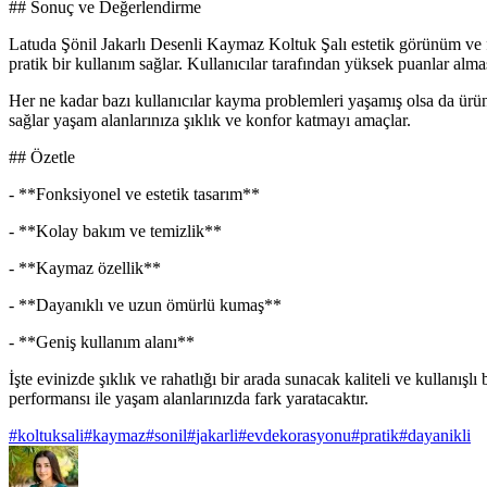
## Sonuç ve Değerlendirme
Latuda Şönil Jakarlı Desenli Kaymaz Koltuk Şalı estetik görünüm ve f
pratik bir kullanım sağlar. Kullanıcılar tarafından yüksek puanlar al
Her ne kadar bazı kullanıcılar kayma problemleri yaşamış olsa da ür
sağlar yaşam alanlarınıza şıklık ve konfor katmayı amaçlar.
## Özetle
- **Fonksiyonel ve estetik tasarım**
- **Kolay bakım ve temizlik**
- **Kaymaz özellik**
- **Dayanıklı ve uzun ömürlü kumaş**
- **Geniş kullanım alanı**
İşte evinizde şıklık ve rahatlığı bir arada sunacak kaliteli ve kullanış
performansı ile yaşam alanlarınızda fark yaratacaktır.
#
koltuksali
#
kaymaz
#
sonil
#
jakarli
#
evdekorasyonu
#
pratik
#
dayanikli