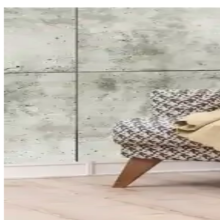
Latuda Şönil Jakarlı Desenli Kaymaz Koltuk Şalı Ev
Latuda şalı, Jakarlı desenli, kaymaz yapısıyla dayanıklı ve şık bir k
Latuda ürünleri karşılaştırması: kaymaz koltuk örtüsü 
Latuda kaymaz koltuk örtüsü ve şalı, dayanıklı, kolay temizlenebilir v
A.S.T Topdağı Tekstil Kaymaz Ağaçkabuğu Desenli 
A.S.T Topdağı Tekstil'in kaymaz ve dayanıklı koltuk şalı, estetik tasa
Latuda Şönil Çift Taraflı Kaymaz Koltuk Şalı Moder
Latuda Concept'in çift taraflı kaymaz koltuk şalı, dayanıklı mikrofibe
Velerde Home Battal Boy Koltuk Şalı Modern ve Day
Modern yaşam alanlarına uyum sağlayan, yıkanabilir ve kaydırmaz özel
Latuda Şönil Jakarlı Desenli Kaymaz Koltuk Şalı 175