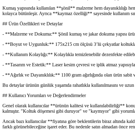
Kumaş yapısında kullanılan **şönil** malzeme hem dayanıklılığı hem de
kolayca bütünleşir. Ayrıca **kaymaz özelliği** sayesinde kullanım sı
## Ürün Özellikleri ve Detaylar
- **Malzeme ve Dokuma:** Şönil kumaş ve jakar dokuma yapısı ürünü
- **Boyut ve Uygunluk:** 175x215 cm ölçüsü 3’lü çekyatlar koltuklar 
- **Kullanım Kolaylığı:** Kolaylıkla temizlenebilir dezenfekte edilebili
- **Tasarım ve Estetik:** Laser kesim çevresi ve iplik atmaz yapısıyla
- **Ağırlık ve Dayanıklılık:** 1100 gram ağırlığında olan ürün sabit v
Bu detaylar ürünün günlük yaşamda rahatlıkla kullanılmasını ve uzun 
## Kullanıcı Yorumları ve Değerlendirmeler
Genel olarak kullanıcılar **ürünün kalitesi ve kullanılabilirliği** 
kalmıştır. "Koltuk döşemesi gibi duruyor" ve "kaymıyor" gibi yorumla
Ancak bazı kullanıcılar **fiyatına göre beklentilerin biraz altında kal
farklı görünebileceğine işaret eder. Bu nedenle satın almadan önce re