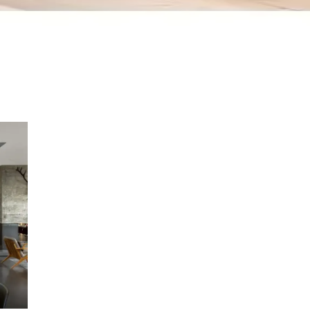
lı, dayanıklı, kolay temizlenebilir ve estetik tasarımıyla oturma alanlar
75x215 cm Ev Dekorasyonu İçin Uygun
dayanıklı yapısı, kaymaz özelliği ve şık tasarımıyla ev dekorasyonunuza e