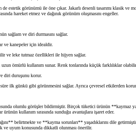
 estetik görünümü ile öne çıkar. Jakarlı desenli tasarımı klasik ve mod
rasında hareket etmez ve dağınık görünüm oluşmasını engeller.
n sağlam ve diri durmasını sağlar.
ve kanepeler için idealdir.
r ve leke tutmaz özellikleri ile hijyen sağlar.
 uzun ömürlü kullanım sunar. Renk tonlarında küçük farklılıklar olabilir 
e diri duruşunu korur.
süre ilk günkü gibi görünmesini sağlar. Ayrıca çevresel etkilerden kor
konusunda olumlu görüşler bildirmiştir. Birçok tüketici ürünün **kaym
r ürünün kullanım sırasında sunduğu avantajlara işaret eder.
dığını** belirtmekte ve **kayma sorunları** yaşadıklarını dile getirmişt
nk ve uyum konusunda dikkatli olunması önerilir.