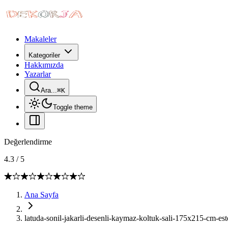
Makaleler
Kategoriler
Hakkımızda
Yazarlar
Ara...
⌘
K
Toggle theme
Değerlendirme
4.3
/
5
Ana Sayfa
latuda-sonil-jakarli-desenli-kaymaz-koltuk-sali-175x215-cm-este