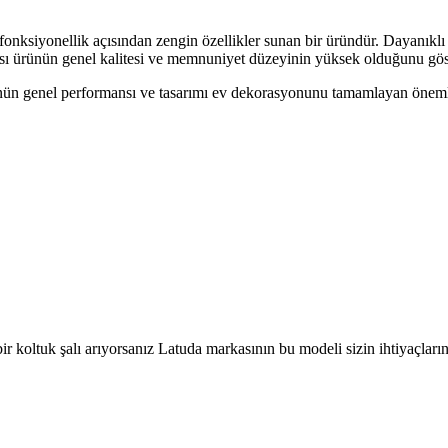
onksiyonellik açısından zengin özellikler sunan bir üründür. Dayanıklı 
ması ürünün genel kalitesi ve memnuniyet düzeyinin yüksek olduğunu göst
ünün genel performansı ve tasarımı ev dekorasyonunu tamamlayan önemli 
lı bir koltuk şalı arıyorsanız Latuda markasının bu modeli sizin ihtiyaçla