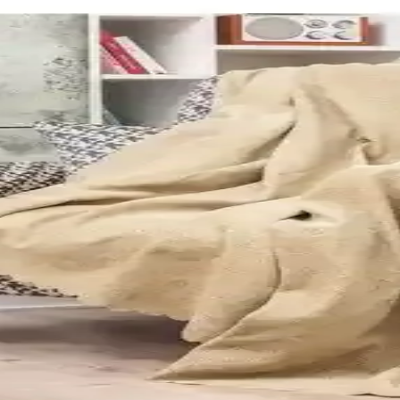
 Dekorasyonunda Şıklık ve Fonksiyonellik
oltuk örtüsü. 175x215 cm ölçülerinde, kolay temizlenir ve uzun ömürlü 
ve koltuk şalı özellikleri
e evcil hayvan dostu özellikleriyle koltuklarınızı koruyan pratik çözüml
Koltuk Şalı ve Koruma Ürünü
rımıyla evinizde şıklık ve koruma sağlar, kolay yıkanabilirliğiyle uzun 
n ve Dayanıklı Tasarım
r kumaşı ve modern tasarımıyla oturma alanlarınıza şıklık katarken, kola
anıklı Oturma Odası Dekorasyonu İçin
liğiyle öne çıkan Velerde Home Battal Boy Koltuk Şalı, estetik ve fonk
x215 cm Estetik ve Fonksiyonellik İçin