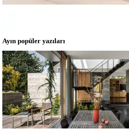
Latuda markasının 175x215 cm ölçülerinde kaymaz şönil jakarlı koltuk şa
Latuda Şönil Jakarlı Desenli Kaymaz Koltuk Şalı 1
Latuda markasının 175x215 cm ölçülerindeki şönil jakarlı koltuk şalı, 
Ayın popüler yazıları