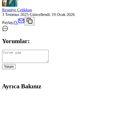
Resmiye Çelikkan
3 Temmuz 2025
·
Güncellendi:
19 Ocak 2026
Paylaş:
f
𝕏
Yorumlar:
Yorum
Ayrıca Bakınız
Ev Dekorasyonunda Kullanılan Kaydırmalı Çiçekler v
İki popüler tek kişilik yatak örtüsü arasındaki farkları, özelliklerini v