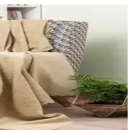
kullanımıyla ev ve ofis dekorasyonunu tamamlar.
er sunar.
ömürlü kullanım sunar.
y kullanım ve bakım avantajları sunar.
siyonelliği bir arada sunar.