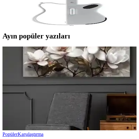
Lava Genie Akıllı Sampler Gitarı, taşınabilirliği ve gelişmiş
özellikleriyle müzik yapmayı erişilebilir ve eğlenceli hale getiriyor.
500'den fazla ön ayar ve AI desteğiyle yaratıcılığınızı sınırları aşar.
Ayın popüler yazıları
Popüler
Karşılaştırma