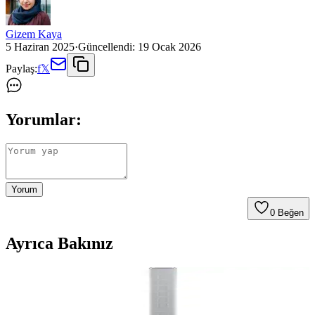
Gizem Kaya
5 Haziran 2025
·
Güncellendi:
19 Ocak 2026
Paylaş:
f
𝕏
Yorumlar:
Yorum
0
Beğen
Ayrıca Bakınız
Lava Music Lava Genie Akıllı Sampler Gitarı:
Yaratıcılığı Artıran Yenilikçi Müzik Enstrümanı