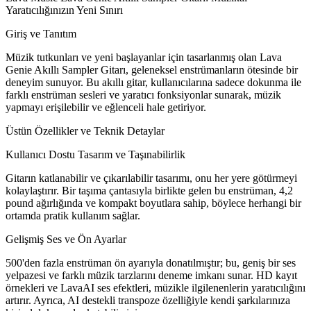
Yaratıcılığınızın Yeni Sınırı
Giriş ve Tanıtım
Müzik tutkunları ve yeni başlayanlar için tasarlanmış olan Lava
Genie Akıllı Sampler Gitarı, geleneksel enstrümanların ötesinde bir
deneyim sunuyor. Bu akıllı gitar, kullanıcılarına sadece dokunma ile
farklı enstrüman sesleri ve yaratıcı fonksiyonlar sunarak, müzik
yapmayı erişilebilir ve eğlenceli hale getiriyor.
Üstün Özellikler ve Teknik Detaylar
Kullanıcı Dostu Tasarım ve Taşınabilirlik
Gitarın katlanabilir ve çıkarılabilir tasarımı, onu her yere götürmeyi
kolaylaştırır. Bir taşıma çantasıyla birlikte gelen bu enstrüman, 4,2
pound ağırlığında ve kompakt boyutlara sahip, böylece herhangi bir
ortamda pratik kullanım sağlar.
Gelişmiş Ses ve Ön Ayarlar
500'den fazla enstrüman ön ayarıyla donatılmıştır; bu, geniş bir ses
yelpazesi ve farklı müzik tarzlarını deneme imkanı sunar. HD kayıt
örnekleri ve LavaAI ses efektleri, müzikle ilgilenenlerin yaratıcılığını
artırır. Ayrıca, AI destekli transpoze özelliğiyle kendi şarkılarınıza