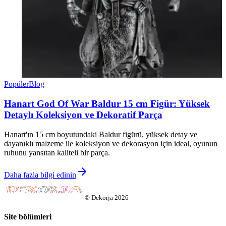
Popüler
Blog
Hanart God Of War Baldur 15 cm Figür: Yüksek
Detaylı Koleksiyon ve Dekoratif Parça
Hanart'ın 15 cm boyutundaki Baldur figürü, yüksek detay ve
dayanıklı malzeme ile koleksiyon ve dekorasyon için ideal, oyunun
ruhunu yansıtan kaliteli bir parça.
Daha fazla bilgi edinin
©
Dekorja
2026
Site bölümleri