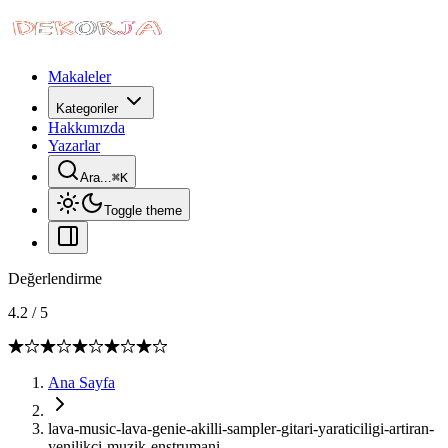
Makaleler
Kategoriler
Hakkımızda
Yazarlar
Ara...
⌘
K
Toggle theme
Değerlendirme
4.2
/
5
Ana Sayfa
lava-music-lava-genie-akilli-sampler-gitari-yaraticiligi-artiran-
yenilikci-muzik-enstrumani