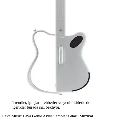
Trendler, ipuçları, rehberler ve yeni fikirlerle dolu
içerikler burada sizi bekliyor.
Lava Music Lava Genie Akıllı Sampler Gitarı: Müzikal