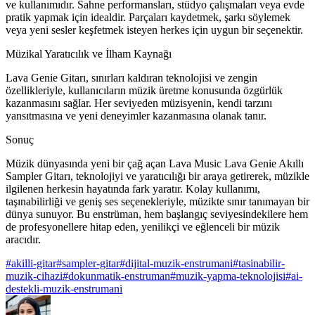
ve kullanımıdır. Sahne performansları, stüdyo çalışmaları veya evde
pratik yapmak için idealdir. Parçaları kaydetmek, şarkı söylemek
veya yeni sesler keşfetmek isteyen herkes için uygun bir seçenektir.
Müzikal Yaratıcılık ve İlham Kaynağı
Lava Genie Gitarı, sınırları kaldıran teknolojisi ve zengin
özellikleriyle, kullanıcıların müzik üretme konusunda özgürlük
kazanmasını sağlar. Her seviyeden müzisyenin, kendi tarzını
yansıtmasına ve yeni deneyimler kazanmasına olanak tanır.
Sonuç
Müzik dünyasında yeni bir çağ açan Lava Music Lava Genie Akıllı
Sampler Gitarı, teknolojiyi ve yaratıcılığı bir araya getirerek, müzikle
ilgilenen herkesin hayatında fark yaratır. Kolay kullanımı,
taşınabilirliği ve geniş ses seçenekleriyle, müzikte sınır tanımayan bir
dünya sunuyor. Bu enstrüman, hem başlangıç seviyesindekilere hem
de profesyonellere hitap eden, yenilikçi ve eğlenceli bir müzik
aracıdır.
#
akilli-gitar
#
sampler-gitar
#
dijital-muzik-enstrumani
#
tasinabilir-
muzik-cihazi
#
dokunmatik-enstruman
#
muzik-yapma-teknolojisi
#
ai-
destekli-muzik-enstrumani