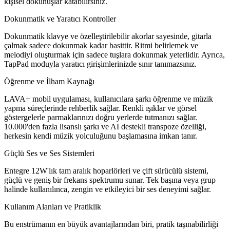
kişisel dokunuşlar katabilirsiniz.
Dokunmatik ve Yaratıcı Kontroller
Dokunmatik klavye ve özelleştirilebilir akorlar sayesinde, gitarla
çalmak sadece dokunmak kadar basittir. Ritmi belirlemek ve
melodiyi oluşturmak için sadece tuşlara dokunmak yeterlidir. Ayrıca,
TapPad moduyla yaratıcı girişimlerinizde sınır tanımazsınız.
Öğrenme ve İlham Kaynağı
LAVA+ mobil uygulaması, kullanıcılara şarkı öğrenme ve müzik
yapma süreçlerinde rehberlik sağlar. Renkli ışıklar ve görsel
göstergelerle parmaklarınızı doğru yerlerde tutmanızı sağlar.
10.000'den fazla lisanslı şarkı ve AI destekli transpoze özelliği,
herkesin kendi müzik yolculuğunu başlamasına imkan tanır.
Güçlü Ses ve Ses Sistemleri
Entegre 12W'lık tam aralık hoparlörleri ve çift sürücülü sistemi,
güçlü ve geniş bir frekans spektrumu sunar. Tek başına veya grup
halinde kullanılınca, zengin ve etkileyici bir ses deneyimi sağlar.
Kullanım Alanları ve Pratiklik
Bu enstrümanın en büyük avantajlarından biri, pratik taşınabilirliği