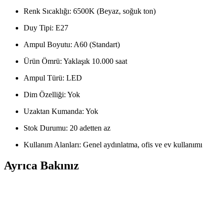
Renk Sıcaklığı: 6500K (Beyaz, soğuk ton)
Duy Tipi: E27
Ampul Boyutu: A60 (Standart)
Ürün Ömrü: Yaklaşık 10.000 saat
Ampul Türü: LED
Dim Özelliği: Yok
Uzaktan Kumanda: Yok
Stok Durumu: 20 adetten az
Kullanım Alanları: Genel aydınlatma, ofis ve ev kullanımı
Ayrıca Bakınız
Ge 25W E14 Duylu 300° Fırın Ampulü Teknik Özellikl
Ge 25W E14 duylu 300° fırın ampulü, yüksek sıcaklıklara dayanıklı yapı