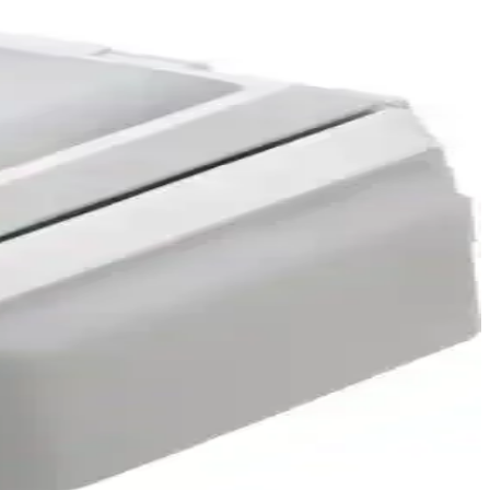
Farklı ampul uyumu ve dengeli aydınlatmasıyla ideal seçim.
asarımıyla öne çıkar.
n ömürlü ve dayanıklıdır.
ü
ı için ideal, yüksek beyaz ışık sağlar.
net ve parlak aydınlatma sunar.