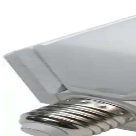
Modern ve Şık 3'lü Lambadar Avize ile Salonlarınızı 
Modern tasarımı ve kaliteli malzemeleriyle öne çıkan 3'lü lambadar av
Forlife Renkli LED Ampül Modern ve Çok Yönlü A
Forlife renkli LED ampül, enerji verimli 9 watt güç tüketimiyle farklı 
ŞANLED 80W Kristal Tasarruflu LED Ampul Geniş Al
ŞANLED 80W Kristal LED ampul, enerji tasarrufu, yüksek parlaklık ve 
Horoz Torch-20 20 Watt LED Ampul İncelemesi: Yüks
Horoz Torch-20, 20 watt güç tüketimiyle 1500 lümen parlaklık sunan, m
Osram Led Value 4.9W Mum Beyaz Işık E-14 Ampul İn
Osram Led Value 4.9W Mum Beyaz Işık E-14 Ampul, enerji verimliliği v
Xenon Smart Akıllı RGB LED Ampul: Modern ve Ener