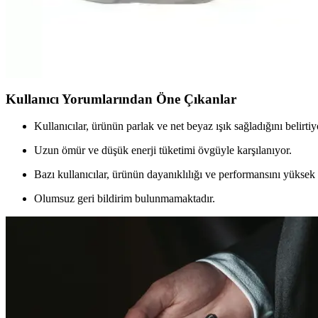
Xenon Smart RGB LED Ampul, enerji tasarrufu sağlayan, renk ve parlakl
Forlife Yeni Nesil Flower LED Ampul 40W 6500K Bey
Forlife'in yeni nesil Flower LED ampulü, 40W güç tüketimi ve 6500K re
Kullanıcı Yorumlarından Öne Çıkanlar
Kullanıcılar, ürünün parlak ve net beyaz ışık sağladığını belirtiy
Uzun ömür ve düşük enerji tüketimi övgüyle karşılanıyor.
Bazı kullanıcılar, ürünün dayanıklılığı ve performansını yüksek
Olumsuz geri bildirim bulunmamaktadır.