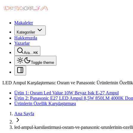
Makaleler
Kategoriler
Hakkımızda
Yazarlar
Ara...
⌘
K
Toggle theme
LED Ampul Karşılaştırması: Osram ve Panasonic Ürünlerinin Özellikl
Ürün 1: Osram Led Value 10W Beyaz Işık E-27 Ampul
Ürün 2: Panasonic E27 LED Ampul 8,5W 850LM 4000K Don
Ürünlerin Özellik Karşılaştırması
Ana Sayfa
led-ampul-karsilastirmasi-osram-ve-panasonic-urunlerinin-ozell