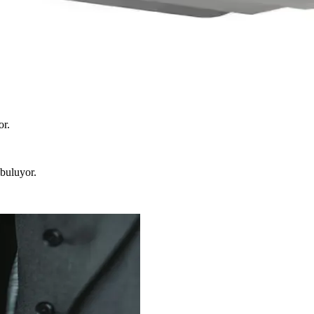
ık ayarlarıyla kişiselleştirilebilen, sesli ve uygulama kontrollü akıl
az Işık Enerji Verimli Aydınlatma Çözümü
nk sıcaklığıyla enerji verimli, dayanıklı ve yüksek parlaklık sunar, gen
or.
 buluyor.