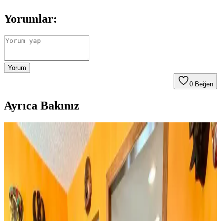
Yorumlar:
Yorum
0
Beğen
Ayrıca Bakınız
Huzur Party Store 5 Metre Yeşil Çam Dalı ve Işıklı
Çam Dalı Karşılaştırması
İki farklı yeşil çam dalı ürününün detaylı özellikleri, kullanıcı
yorumları ve kullanım alanları karşılaştırmasıyla yılbaşı
dekorasyonunuza en uygun seçimi yapın.
Rattan Ayakkabılık: Doğal Şıklık ve Fonksiyonellik
Sunan Dekorasyon Seçeneği