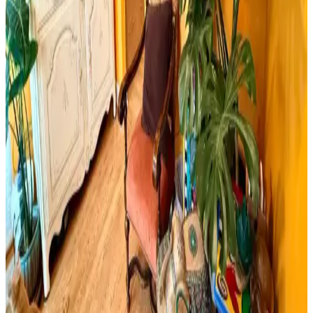
Milwaukee Alüminyum Şerit Metre 8 metre uzunluğu ve 25mm
genişliğiyle, dayanıklı yapısı ve yüksek hassasiyetiyle inşaat ve yapı
sektöründe güvenilir ölçüm sağlar.
Yıpranmış Banyolarda Renk Uyumu ve Mekan
Kullanımı İçin Doğru Boya Seçimi
Yıpranmış banyolarda slate zemin ve vintage detaylarla uyumlu
boya seçimi, sakin tonlar ve vurgu renkleriyle mekanın estetik ve
fonksiyonel dengesini sağlar.
Cadence Mermer Efekti Gümüş: Dekorasyonda Yeni
Trend ve Bilgi Eksikliği
Cadence mermer efekti gümüş ifadesi dekorasyonda yeni bir trend
olarak öne çıkıyor ancak mevcut arama sonuçlarında somut bilgi
bulunmuyor. Mermer ve gümüş tonları dekorasyonda şıklık sağlar.
Viscotex Hard Serenity ve Lif Kılıflı Hava Kanallı
Visco Yastık Karşılaştırması
İki visco yastık modeli, boyut, sertlik ve kullanıcı geri bildirimleriyle
detaylı karşılaştırıldı. Hard Serenity yüksek sertlik ve boyun desteği