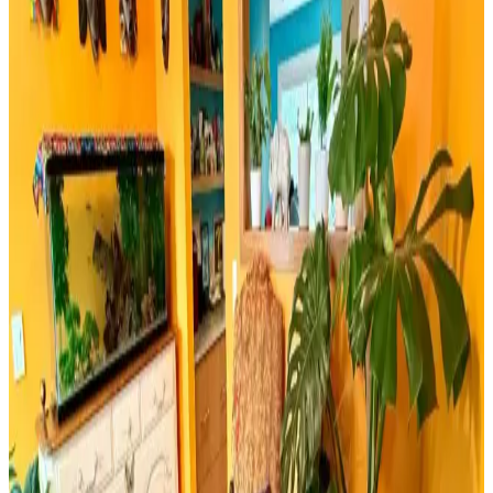
Linadora Modellerinin Özellikleri ve Farkları
Evesen ve Linadora bambu stor perdelerinin tasarım, dayanıklılık ve
kullanım kolaylığı açısından detaylı karşılaştırması. En uygun
seçeneği belirlemenize yardımcı olur.
Bosch TSM6A011W ve Musullu Kahve Baharat
Öğütücü Karşılaştırması
Bosch TSM6A011W ve Musullu kahve ve baharat öğütücüsü
arasındaki farklar, özellikler ve kullanıcı yorumlarıyla en uygun
seçimi yapmanıza yardımcı olur.
Retro Ahşap Poster Karşılaştırması: Dışarıdan Stres
Getirmek Yasaktır ve Edebiyat Sokağı Setleri
İki farklı retro ahşap poster ürününü karşılaştırıyoruz. Dışarıdan stres
getirmek yasaktır yazılı poster ve edebiyat temalı setler, kalite ve
kullanım açısından detaylı analizlerle ev dekorasyonunuza yeni bir
soluk getiriyor.
Milwaukee Alüminyum Şerit Metre 8mt 25mm
Dayanıklı ve Hassas Profesyonel Ölçüm Aracı