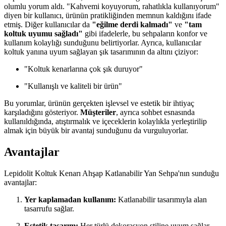
olumlu yorum aldı. "Kahvemi koyuyorum, rahatlıkla kullanıyorum"
diyen bir kullanıcı, ürünün pratikliğinden memnun kaldığını ifade
etmiş. Diğer kullanıcılar da
"eğilme derdi kalmadı"
ve
"tam
koltuk uyumu sağladı"
gibi ifadelerle, bu sehpaların konfor ve
kullanım kolaylığı sunduğunu belirtiyorlar. Ayrıca, kullanıcılar
koltuk yanına uyum sağlayan şık tasarımının da altını çiziyor:
"Koltuk kenarlarına çok şık duruyor"
"Kullanışlı ve kaliteli bir ürün"
Bu yorumlar, ürünün gerçekten işlevsel ve estetik bir ihtiyaç
karşıladığını gösteriyor.
Müşteriler
, ayrıca sohbet esnasında
kullanıldığında, atıştırmalık ve içeceklerin kolaylıkla yerleştirilip
almak için büyük bir avantaj sunduğunu da vurguluyorlar.
Avantajlar
Lepidolit Koltuk Kenarı Ahşap Katlanabilir Yan Sehpa'nın sunduğu
avantajlar:
Yer kaplamadan kullanım:
Katlanabilir tasarımıyla alan
tasarrufu sağlar.
Estetik tasarım:
Her türlü dekorasyon stiline uyum sağlar.