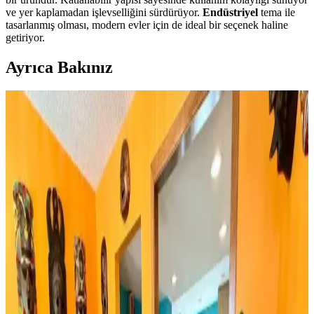
ve yer kaplamadan işlevselliğini sürdürüyor.
Endüstriyel
tema ile
tasarlanmış olması, modern evler için de ideal bir seçenek haline
getiriyor.
Ayrıca Bakınız
Huzur Party Store 5 Metre Yeşil Çam Dalı ve Işıklı
Çam Dalı Karşılaştırması
İki farklı yeşil çam dalı ürününün detaylı özellikleri, kullanıcı
yorumları ve kullanım alanları karşılaştırmasıyla yılbaşı
dekorasyonunuza en uygun seçimi yapın.
Rattan Ayakkabılık: Doğal Şıklık ve Fonksiyonellik
Sunan Dekorasyon Seçeneği
Rattan ayakkabılık, doğal malzeme kullanımı ve estetik
görünümüyle modern ve sürdürülebilir dekorasyonun vazgeçilmez
parçasıdır. Hafifliği ve dayanıklılığıyla fonksiyonel çözümler sunar.
Bambu Stor Perdeler Karşılaştırması: Evesen ve