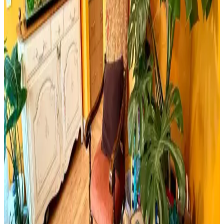
getirmek yasaktır yazılı poster ve edebiyat temalı setler, kalite ve
kullanım açısından detaylı analizlerle ev dekorasyonunuza yeni bir
soluk getiriyor.
Milwaukee Alüminyum Şerit Metre 8mt 25mm
Dayanıklı ve Hassas Profesyonel Ölçüm Aracı
Milwaukee Alüminyum Şerit Metre 8 metre uzunluğu ve 25mm
genişliğiyle, dayanıklı yapısı ve yüksek hassasiyetiyle inşaat ve yapı
sektöründe güvenilir ölçüm sağlar.
Yıpranmış Banyolarda Renk Uyumu ve Mekan
Kullanımı İçin Doğru Boya Seçimi
Yıpranmış banyolarda slate zemin ve vintage detaylarla uyumlu
boya seçimi, sakin tonlar ve vurgu renkleriyle mekanın estetik ve
fonksiyonel dengesini sağlar.
Cadence Mermer Efekti Gümüş: Dekorasyonda Yeni
Trend ve Bilgi Eksikliği
Cadence mermer efekti gümüş ifadesi dekorasyonda yeni bir trend
olarak öne çıkıyor ancak mevcut arama sonuçlarında somut bilgi
bulunmuyor. Mermer ve gümüş tonları dekorasyonda şıklık sağlar.