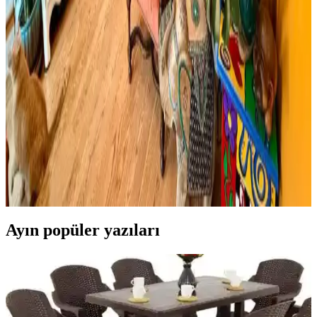
Viscotex Hard Serenity ve Lif Kılıflı Hava Kanallı
Visco Yastık Karşılaştırması
İki visco yastık modeli, boyut, sertlik ve kullanıcı geri bildirimleriyle
detaylı karşılaştırıldı. Hard Serenity yüksek sertlik ve boyun desteği
sağlarken, Lif Kılıflı yumuşaklık ve konfor sunuyor.
Boho Maksimalist Oturma Odası Tasarımında
Bitkiler ve Renklerin Rolü
Boho maksimalist oturma odasında turuncu duvarlar, kültürel
maskeler, canlı bitkiler ve doğru halı seçimiyle sıcak, dengeli ve
estetik bir yaşam alanı oluşturuluyor.
Ayın popüler yazıları