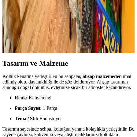
sağlarken, Lif Kılıflı yumuşaklık ve konfor sunuyor.
Boho Maksimalist Oturma Odası Tasarımında
Bitkiler ve Renklerin Rolü
Boho maksimalist oturma odasında turuncu duvarlar, kültürel
maskeler, canlı bitkiler ve doğru halı seçimiyle sıcak, dengeli ve
estetik bir yaşam alanı oluşturuluyor.
Tasarım ve Malzeme
Koltuk kenarına yerleştirilen bu sehpalar,
ahşap malzemeden
imal
edilmiş olup, dayanıklılığı ile de göz dolduruyor. Ahşap tasarımın
sunduğu doğal dokunuş, evlerinize sıcak bir atmosfer kazandırıyor.
Renk:
Kahverengi
Parça Sayısı:
1 Parça
Tema / Stil:
Endüstriyel
Tasarımı sayesinde sehpa, koltuğun yanına kolaylıkla yerleştirilir. Bu
sayede çayınızı, kahvenizi veya atıştırmalıklarınızı koltuktan