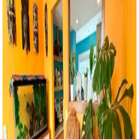
Rattan ayakkabılık, doğal malzeme kullanımı ve estetik
görünümüyle modern ve sürdürülebilir dekorasyonun vazgeçilmez
parçasıdır. Hafifliği ve dayanıklılığıyla fonksiyonel çözümler sunar.
Bambu Stor Perdeler Karşılaştırması: Evesen ve
Linadora Modellerinin Özellikleri ve Farkları
Evesen ve Linadora bambu stor perdelerinin tasarım, dayanıklılık ve
kullanım kolaylığı açısından detaylı karşılaştırması. En uygun
seçeneği belirlemenize yardımcı olur.
Bosch TSM6A011W ve Musullu Kahve Baharat
Öğütücü Karşılaştırması
Bosch TSM6A011W ve Musullu kahve ve baharat öğütücüsü
arasındaki farklar, özellikler ve kullanıcı yorumlarıyla en uygun
seçimi yapmanıza yardımcı olur.
Retro Ahşap Poster Karşılaştırması: Dışarıdan Stres
Getirmek Yasaktır ve Edebiyat Sokağı Setleri
İki farklı retro ahşap poster ürününü karşılaştırıyoruz. Dışarıdan stres