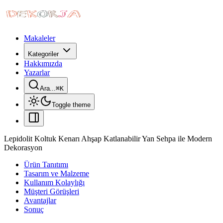
Makaleler
Kategoriler
Hakkımızda
Yazarlar
Ara...
⌘
K
Toggle theme
Lepidolit Koltuk Kenarı Ahşap Katlanabilir Yan Sehpa ile Modern
Dekorasyon
Ürün Tanıtımı
Tasarım ve Malzeme
Kullanım Kolaylığı
Müşteri Görüşleri
Avantajlar
Sonuç