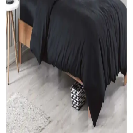
%100 pamuklu Kuromi nevresim takımı, genç ve dinamik
tasarımıyla rahatlık ve şıklığı bir arada sunar. Yüksek kalite malzeme
ve pratik kullanım özellikleriyle ideal yatak odası seçeneği.
Karaca Home Nevresim Takımları Karşılaştırması:
Malzeme, Tasarım ve Kullanıcı Yorumları
İki farklı Karaca Home nevresim takımı detaylı karşılaştırmasıyla
malzeme, tasarım ve kullanıcı yorumlarını keşfedin. Konfor ve
estetik açısından önemli bilgiler içerir.
Özdilek Tek Kişilik Nevresim Takımları: Konfor ve
Şıklık Sunan Seçenekler
Özdilek'in çeşitli tasarımlarıyla, konfor ve şıklığı bir arada sunan tek
kişilik nevresim takımları, kaliteli kumaşlar ve uygun fiyat
seçenekleriyle odanızı yenilemenize yardımcı olur.
Modern Yatak Odası Dekorasyonunda Siyah Tek
Kişilik Nevresim Takımı Seçenekleri ve İpuçları
Modern yatak odalarında siyah tek kişilik nevresim takımları, şıklık