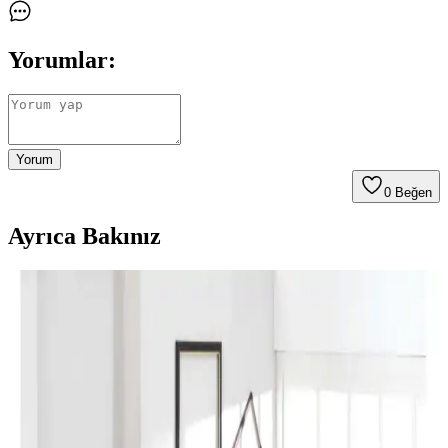
Yorumlar:
Yorum
0
Beğen
Ayrıca Bakınız
Perde Rengine Uyumlu Nevresim Seçimi: Renk ve
Desenlerle Dekorasyonda Denge Sağlama
Perde ve nevresim uyumu, krem ve magnolia tonlarındaki odalarda
mekanın estetiğini artırır. Kırmızı, kahverengi ve turuncu tonlarıyla
uyumlu renk ve desen önerileri sunulmaktadır.
Yılbaşı Nevresimleri ile Ev Dekorasyonunuzu