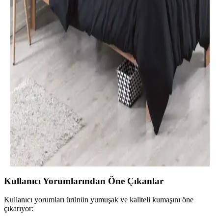
İki farklı Karaca Home nevresim takımı detaylı karşılaştırmasıyla
malzeme, tasarım ve kullanıcı yorumlarını keşfedin. Konfor ve
estetik açısından önemli bilgiler içerir.
Özdilek Tek Kişilik Nevresim Takımları: Konfor ve
Şıklık Sunan Seçenekler
Özdilek'in çeşitli tasarımlarıyla, konfor ve şıklığı bir arada sunan tek
kişilik nevresim takımları, kaliteli kumaşlar ve uygun fiyat
seçenekleriyle odanızı yenilemenize yardımcı olur.
Modern Yatak Odası Dekorasyonunda Siyah Tek
Kişilik Nevresim Takımı Seçenekleri ve İpuçları
Modern yatak odalarında siyah tek kişilik nevresim takımları, şıklık
ve fonksiyonelliği bir arada sunar. Kaliteli malzeme ve doğru bakım
ile uzun ömür sağlar, dekorasyona şıklık katar.
Kullanıcı Yorumlarından Öne Çıkanlar
Kullanıcı yorumları ürünün yumuşak ve kaliteli kumaşını öne
çıkarıyor: