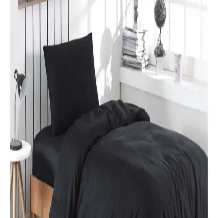
Karaca Home’un Lavin nevresim takımı, %100 pamuklu kumaşı,
Adaçayı rengi ve modern tasarımıyla yatak odalarına şıklık ve
rahatlık katıyor. Uzun ömürlü ve kolay bakım özellikleriyle ideal bir
tercih.
Özdilek Colormix ve Valoroso Çift Kişilik Nevresim
Takımları Karşılaştırması
Bu karşılaştırmada Özdilek Colormix ve Valoroso nevresim
takımlarının kumaş özellikleri, tasarım ve kullanıcı yorumları detaylı
inceleniyor.
Taç Lisanslı Kuromi Temalı Tek Kişilik Pamuklu
Nevresim Takımı Detayları
%100 pamuklu Kuromi nevresim takımı, genç ve dinamik
tasarımıyla rahatlık ve şıklığı bir arada sunar. Yüksek kalite malzeme
ve pratik kullanım özellikleriyle ideal yatak odası seçeneği.
Karaca Home Nevresim Takımları Karşılaştırması:
Malzeme, Tasarım ve Kullanıcı Yorumları