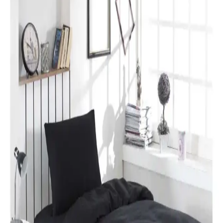
Geliştirin ve Atmosferinizi Zenginleştirin
Yılbaşı nevresimleri, renk, motif ve malzeme seçimleriyle evinizde
özel bir atmosfer yaratır. Dekorasyon detaylarıyla yılbaşı ruhunu
yansıtın ve yeni yılı sevdiklerinizle kutlayın.
Karaca Home Lavin %100 Pamuk Çift Kişilik
Nevresim Takımı Modern ve Şık Tasarım
Karaca Home’un Lavin nevresim takımı, %100 pamuklu kumaşı,
Adaçayı rengi ve modern tasarımıyla yatak odalarına şıklık ve
rahatlık katıyor. Uzun ömürlü ve kolay bakım özellikleriyle ideal bir
tercih.
Özdilek Colormix ve Valoroso Çift Kişilik Nevresim
Takımları Karşılaştırması
Bu karşılaştırmada Özdilek Colormix ve Valoroso nevresim
takımlarının kumaş özellikleri, tasarım ve kullanıcı yorumları detaylı
inceleniyor.
Taç Lisanslı Kuromi Temalı Tek Kişilik Pamuklu
Nevresim Takımı Detayları