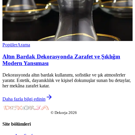
Popüler
Arama
Altın Bardak Dekorasyonda Zarafet ve Şıklığın
Modern Yansıması
Dekorasyonda altın bardak kullanımı, sofistike ve şık atmosferler
yaratır. Estetik, dayanıklılık ve kişisel dokunuşlar sunan bu detaylar,
her mekâna zarafet katar.
Daha fazla bilgi edinin
©
Dekorja
2026
Site bölümleri