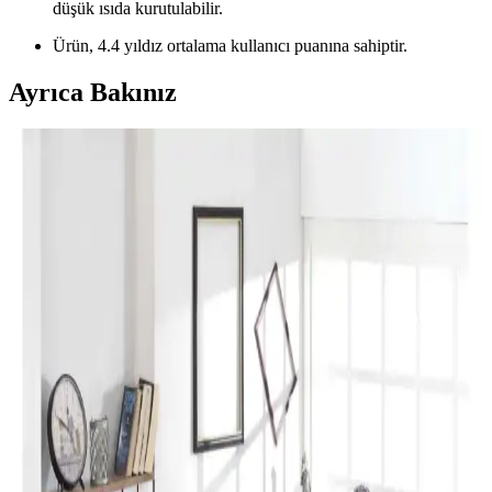
düşük ısıda kurutulabilir.
Ürün, 4.4 yıldız ortalama kullanıcı puanına sahiptir.
Ayrıca Bakınız
Perde Rengine Uyumlu Nevresim Seçimi: Renk ve
Desenlerle Dekorasyonda Denge Sağlama
Perde ve nevresim uyumu, krem ve magnolia tonlarındaki odalarda
mekanın estetiğini artırır. Kırmızı, kahverengi ve turuncu tonlarıyla
uyumlu renk ve desen önerileri sunulmaktadır.
Yılbaşı Nevresimleri ile Ev Dekorasyonunuzu
Geliştirin ve Atmosferinizi Zenginleştirin
Yılbaşı nevresimleri, renk, motif ve malzeme seçimleriyle evinizde
özel bir atmosfer yaratır. Dekorasyon detaylarıyla yılbaşı ruhunu
yansıtın ve yeni yılı sevdiklerinizle kutlayın.
Karaca Home Lavin %100 Pamuk Çift Kişilik
Nevresim Takımı Modern ve Şık Tasarım