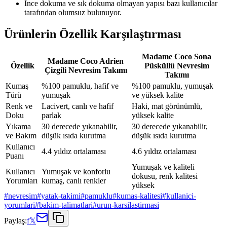
İnce dokuma ve sık dokuma olmayan yapısı bazı kullanıcılar
tarafından olumsuz bulunuyor.
Ürünlerin Özellik Karşılaştırması
Madame Coco Sona
Madame Coco Adrien
Özellik
Püsküllü Nevresim
Çizgili Nevresim Takımı
Takımı
Kumaş
%100 pamuklu, hafif ve
%100 pamuklu, yumuşak
Türü
yumuşak
ve yüksek kalite
Renk ve
Lacivert, canlı ve hafif
Haki, mat görünümlü,
Doku
parlak
yüksek kalite
Yıkama
30 derecede yıkanabilir,
30 derecede yıkanabilir,
ve Bakım
düşük ısıda kurutma
düşük ısıda kurutma
Kullanıcı
4.4 yıldız ortalaması
4.6 yıldız ortalaması
Puanı
Yumuşak ve kaliteli
Kullanıcı
Yumuşak ve konforlu
dokusu, renk kalitesi
Yorumları
kumaş, canlı renkler
yüksek
#
nevresim
#
yatak-takimi
#
pamuklu
#
kumas-kalitesi
#
kullanici-
yorumlari
#
bakim-talimatlari
#
urun-karsilastirmasi
Paylaş:
f
𝕏