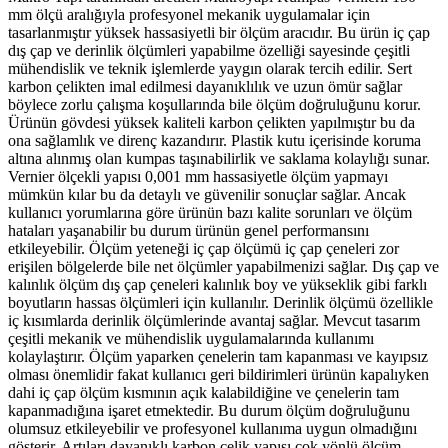
mm ölçü aralığıyla profesyonel mekanik uygulamalar için
tasarlanmıştır yüksek hassasiyetli bir ölçüm aracıdır. Bu ürün iç çap
dış çap ve derinlik ölçümleri yapabilme özelliği sayesinde çeşitli
mühendislik ve teknik işlemlerde yaygın olarak tercih edilir. Sert
karbon çelikten imal edilmesi dayanıklılık ve uzun ömür sağlar
böylece zorlu çalışma koşullarında bile ölçüm doğruluğunu korur.
Ürünün gövdesi yüksek kaliteli karbon çelikten yapılmıştır bu da
ona sağlamlık ve direnç kazandırır. Plastik kutu içerisinde koruma
altına alınmış olan kumpas taşınabilirlik ve saklama kolaylığı sunar.
Vernier ölçekli yapısı 0,001 mm hassasiyetle ölçüm yapmayı
mümkün kılar bu da detaylı ve güvenilir sonuçlar sağlar. Ancak
kullanıcı yorumlarına göre ürünün bazı kalite sorunları ve ölçüm
hataları yaşanabilir bu durum ürünün genel performansını
etkileyebilir. Ölçüm yeteneği iç çap ölçümü iç çap çeneleri zor
erişilen bölgelerde bile net ölçümler yapabilmenizi sağlar. Dış çap ve
kalınlık ölçüm dış çap çeneleri kalınlık boy ve yükseklik gibi farklı
boyutların hassas ölçümleri için kullanılır. Derinlik ölçümü özellikle
iç kısımlarda derinlik ölçümlerinde avantaj sağlar. Mevcut tasarım
çeşitli mekanik ve mühendislik uygulamalarında kullanımı
kolaylaştırır. Ölçüm yaparken çenelerin tam kapanması ve kayıpsız
olması önemlidir fakat kullanıcı geri bildirimleri ürünün kapalıyken
dahi iç çap ölçüm kısmının açık kalabildiğine ve çenelerin tam
kapanmadığına işaret etmektedir. Bu durum ölçüm doğruluğunu
olumsuz etkileyebilir ve profesyonel kullanıma uygun olmadığını
gösterir. Artıları dayanıklı karbon çelik yapısı çok yönlü ölçüm