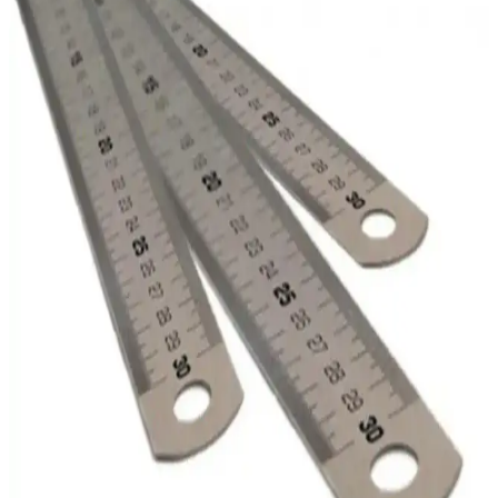
ölçüm alanında güvenilir bir tercih. Ergonomik tasarımı ve güçlü
mıknatısı sayesinde kullanım kolaylığı sağlar.
Dekorasyon ve Mobilya Tasarımında Çetvel
Setlerinin Rolü ve Kullanım Alanları
Çetvel setleri, dekorasyon ve mobilya tasarımında hassas ölçüm ve
düzenli çizim imkanı sunar, projelerin kalitesini artırır ve zaman
kazandırır.
Sgs Flori 5 Metre 25 Mm Çelik Şerit Metre İnşaat ve
Dekorasyon İçin Dayanıklı ve Hassas Ölçüm Aracı
Sgs Flori 5 metre 25 mm çelik şerit metre, dayanıklı ABS kasa ve
ergonomik tasarımıyla inşaat ve dekorasyon projelerinde yüksek
hassasiyet sağlar, kolay taşınır ve uzun ömürlüdür.
Starline 5G51X Şerit Metre 5 Metre Uzunluk ve
Dayanıklılık ile Tasarlanmış Ölçüm Aracı
Starline 5G51X şerit metre, 5 metre uzunluk, dayanıklı malzeme ve
ergonomik tasarımıyla inşaat ve marangozlukta pratik ölçüm sağlar,
yüksek kullanıcı memnuniyetiyle öne çıkar.