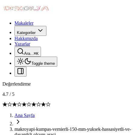
Makaleler
Kategoriler
Hakkımızda
Yazarlar
Ara...
⌘
K
Toggle theme
Değerlendirme
4.7
/
5
Ana Sayfa
makroyapi-kumpas-vernierli-150-mm-yuksek-hassasiyetli-ve-
dayanikli-olcum-araci