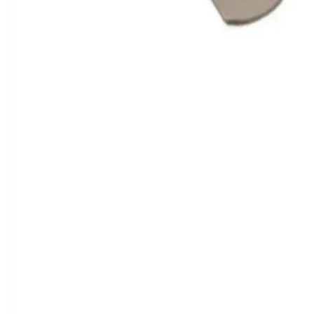
Makroyapı Kumpas Vernierli 150 mm: Yüksek
Hassasiyetli ve Dayanıklı Ölçüm Aracı
Makroyapı tarafından üretilen 150 mm ölçü aralıklı kumpas, yüksek
hassasiyet ve dayanıklılık sunar. İç çap, dış çap ve derinlik
ölçümlerinde kullanılır, taşınabilir ve plastik kutu ile koruma sağlar.
Yıl<dı>zlar Yayınları ve Pergelli Çizim Setleri
Karşılaştırması ve Kullanıcı Yorumları
İki popüler Yıl<dı>zlar çizim setini karşılaştırıyoruz. Ürünlerin
özellikleri, kullanıcı yorumları ve avantajlarıyla ilgili detaylar, doğru
seçimi yapmanıza yardımcı olur.
Prestij Boncuk Düz Cetvel 60 Cm - Terzi ve Moda
Tasarımı İçin Dayanıklı Ahşap Ölçüm Aracı
Prestij Boncuk’un 60 cm uzunluğundaki ahşap cetveli, dayanıklı
yapısı ve şık tasarımıyla terzilik ve çizim ihtiyaçlarına uygun, hassas
ve pratik ölçüm sağlar.
Rubenis Paslanmaz Çelik Jr-100 Cetvel: Yüksek
Doğruluk ve Dayanıklılık Sağlayan Ölçüm Aracı