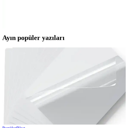
Rubenis markasının paslanmaz çelik cetveli, 100 cm uzunluğuyla
yüksek doğruluk ve dayanıklılık sunar, dış mekan ve profesyonel
kullanımlar için idealdir. Suya ve neme karşı dirençlidir.
Ayın popüler yazıları