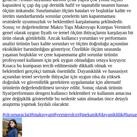
kapasitesi iç çap dış çap derinlik hafif ve taşınabilir tasarım hassas
ölçüm imkanıdır. Sınırlamaları ölçüm hataları ve boşluklar kalite ve
üretim standartlarında sorunlar çenelerin tam kapanmaması
resimlerle uyumsuzluk ve beklentileri karşılamama şeklindedir.
Sonuç ve değerlendirme Makro Yapı Makroyapı Kumpas Vernierli
genel olarak uygun fiyatlı ve temel ölçüm ihtiyaçlarını karşılayan bir
ürün olarak görülebilir. Ancak kullanıcı yorumları ve performans
analizi ürünün bazı kalite sorunları ve ölçüm doğruluğu açısından
eksiklikler barındırdığını gösteriyor. Özellikle ölçüm sırasında
yaşanan boşluklar ve çene kapanmama gibi sorunlar ürünün
profesyonel kullanım için pek uygun olmadığını ortaya koyuyor.
Kısaca bu kumpasın tercih edilmesinde dikkatli olmak ve
beklentileri gerçekçi tutmak önemlidir. Dayanıklılık ve hassasiyet
açısından temel seviyede ihtiyaçlar için uygun olsa da yüksek
doğruluk ve güvenilirlik gerektiren uygulamalar için alternatif
ürünlerin değerlendirilmesi tavsiye edilir. Sonuç olarak ürünün
fiyat/performans dengesi kullanıcı beklentileri ve kullanım amacına
göre değişiklik gösterebilir bu nedenle satın almadan önce detaylı
araştırma yapmak faydalı olacaktır.
#
olcumaraclari
#
makroyapi
#
vernierolcer
#
mekanik
#
dayaniklilik
#
hassa