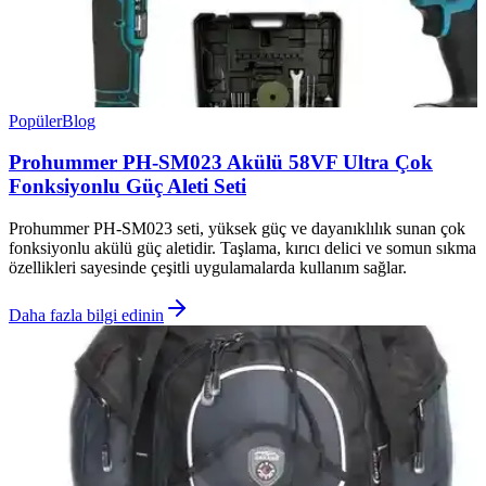
Popüler
Blog
Prohummer PH-SM023 Akülü 58VF Ultra Çok
Fonksiyonlu Güç Aleti Seti
Prohummer PH-SM023 seti, yüksek güç ve dayanıklılık sunan çok
fonksiyonlu akülü güç aletidir. Taşlama, kırıcı delici ve somun sıkma
özellikleri sayesinde çeşitli uygulamalarda kullanım sağlar.
Daha fazla bilgi edinin