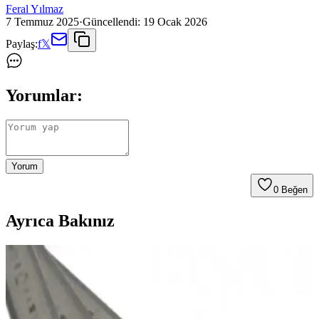
Feral Yılmaz
7 Temmuz 2025
·
Güncellendi:
19 Ocak 2026
Paylaş:
f
𝕏
Yorumlar:
Yorum
0
Beğen
Ayrıca Bakınız
İzeltaş Krom 5M Şerit Metre: Dayanıklı ve Hassas
Ölçüm Aracı Özellikleri
İzeltaş Krom 5M şerit metre, dayanıklılığı ve hassasiyetiyle inşaat ve