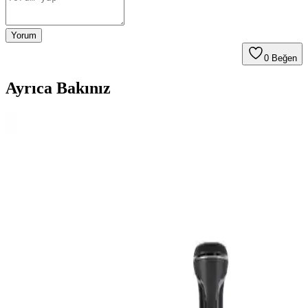
Yorum
0
Beğen
Ayrıca Bakınız
Arzum AR1061 Vakumlu ve Karaca Multiblend
Smoothie Blender Karşılaştırması
Arzum AR1061 vakumlu blender ve Karaca Multiblend smoothie
blenderın özellikleri, kullanıcı yorumları ve karşılaştırmasıyla en
uygun seçimi yapmanıza yardımcı olur.
Kuzey Ahşap 1500’lü Ahşap Karıştırıcı Seti Doğal ve
Hijyenik İçin Uygun Çay ve Kahve Karıştırma
Çubukları
Kuzey Ahşap’ın 1500’lü seti, doğal kayın ağacından üretilmiş,
hijyenik ve kullanışlı tek kullanımlık çay ve kahve karıştırıcılarıdır.
Pratik, çevre dostu ve ekonomik çözümler sunar.