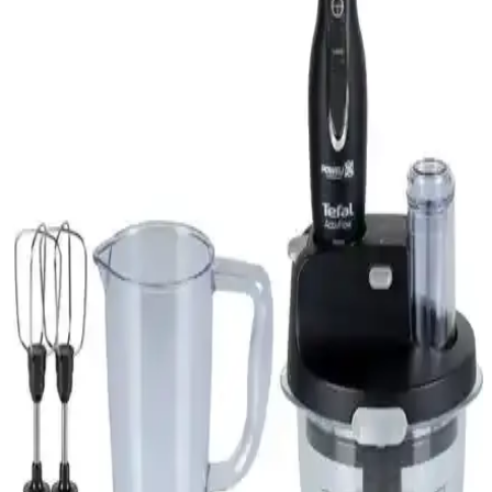
Mantis 9 cm Tahta Karıştırıcı Seti: Dayanıklı Çelik
ve Pratik Tasarım
Mantis 9 cm tahta karıştırıcı seti, dayanıklı çelik malzeme ve çok
renkli tasarımıyla tek kişilik kullanıma uygun, pratik ve estetik bir
çözüm sunar. Kompakt yapısı kahve fincanları için idealdir.
Open Home Aqua Mix Karıştırıcılı Sürahi 2,25 L -
BPA İçermeyen Turuncu Tasarım
2,25 L kapasiteye sahip turuncu renkli, BPA içermeyen plastik
karıştırıcılı sürahi. Gıda temasına uygun, tek parça tasarım, bulaşık
makinesinde yıkanabilir. Ayran, limonata ve mevsim içeceklerini tek
adımda karıştırıp sunmayı kolaylaştırır; kullanım kolaylığı ve
temizliğiyle günlük yoğunluklarda pratiklik sağlar.
Arzum AR1066 ve Schafer Prochef XL Mikser
Karşılaştırması: Hangi Ürün Sizin İçin Uygun
Arzum AR1066 Candy Crust Mix ile Schafer Prochef XL Stantlı
Mikser'in özelliklerini karşılaştırarak, ihtiyaçlarınıza en uygun
mikseri seçmenize yardımcı oluyoruz.