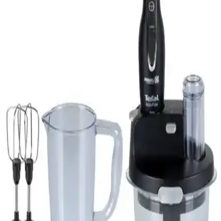
Mantis 9 cm Tahta Karıştırıcı Seti: Dayanıklı Çelik
ve Pratik Tasarım
Mantis 9 cm tahta karıştırıcı seti, dayanıklı çelik malzeme ve çok
renkli tasarımıyla tek kişilik kullanıma uygun, pratik ve estetik bir
çözüm sunar. Kompakt yapısı kahve fincanları için idealdir.
Open Home Aqua Mix Karıştırıcılı Sürahi 2,25 L -
BPA İçermeyen Turuncu Tasarım
2,25 L kapasiteye sahip turuncu renkli, BPA içermeyen plastik
karıştırıcılı sürahi. Gıda temasına uygun, tek parça tasarım, bulaşık
makinesinde yıkanabilir. Ayran, limonata ve mevsim içeceklerini tek
adımda karıştırıp sunmayı kolaylaştırır; kullanım kolaylığı ve
temizliğiyle günlük yoğunluklarda pratiklik sağlar.
Arzum AR1066 ve Schafer Prochef XL Mikser
Karşılaştırması: Hangi Ürün Sizin İçin Uygun
Arzum AR1066 Candy Crust Mix ile Schafer Prochef XL Stantlı
Mikser'in özelliklerini karşılaştırarak, ihtiyaçlarınıza en uygun
mikseri seçmenize yardımcı oluyoruz.