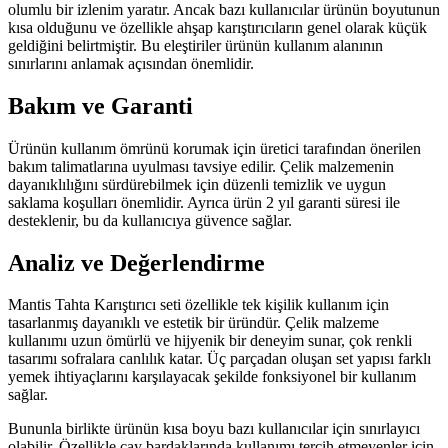
olumlu bir izlenim yaratır. Ancak bazı kullanıcılar ürünün boyutunun
kısa olduğunu ve özellikle ahşap karıştırıcıların genel olarak küçük
geldiğini belirtmiştir. Bu eleştiriler ürünün kullanım alanının
sınırlarını anlamak açısından önemlidir.
Bakım ve Garanti
Ürünün kullanım ömrünü korumak için üretici tarafından önerilen
bakım talimatlarına uyulması tavsiye edilir. Çelik malzemenin
dayanıklılığını sürdürebilmek için düzenli temizlik ve uygun
saklama koşulları önemlidir. Ayrıca ürün 2 yıl garanti süresi ile
desteklenir, bu da kullanıcıya güvence sağlar.
Analiz ve Değerlendirme
Mantis Tahta Karıştırıcı seti özellikle tek kişilik kullanım için
tasarlanmış dayanıklı ve estetik bir üründür. Çelik malzeme
kullanımı uzun ömürlü ve hijyenik bir deneyim sunar, çok renkli
tasarımı sofralara canlılık katar. Üç parçadan oluşan set yapısı farklı
yemek ihtiyaçlarını karşılayacak şekilde fonksiyonel bir kullanım
sağlar.
Bununla birlikte ürünün kısa boyu bazı kullanıcılar için sınırlayıcı
olabilir. Özellikle çay bardaklarında kullanımı tercih etmeyenler için