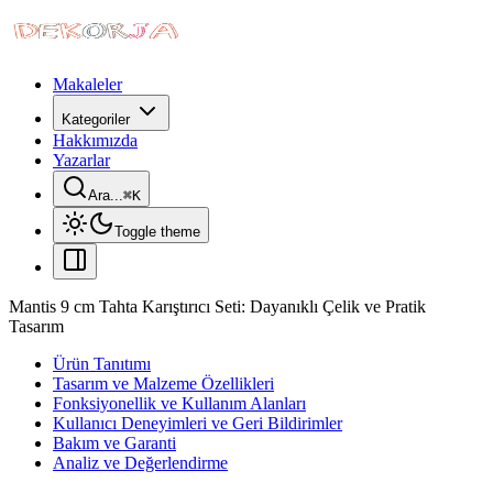
Makaleler
Kategoriler
Hakkımızda
Yazarlar
Ara...
⌘
K
Toggle theme
Mantis 9 cm Tahta Karıştırıcı Seti: Dayanıklı Çelik ve Pratik
Tasarım
Ürün Tanıtımı
Tasarım ve Malzeme Özellikleri
Fonksiyonellik ve Kullanım Alanları
Kullanıcı Deneyimleri ve Geri Bildirimler
Bakım ve Garanti
Analiz ve Değerlendirme