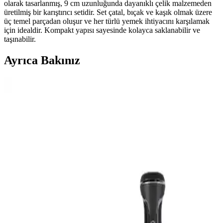
olarak tasarlanmış, 9 cm uzunluğunda dayanıklı çelik malzemeden
üretilmiş bir karıştırıcı setidir. Set çatal, bıçak ve kaşık olmak üzere
üç temel parçadan oluşur ve her türlü yemek ihtiyacını karşılamak
için idealdir. Kompakt yapısı sayesinde kolayca saklanabilir ve
taşınabilir.
Ayrıca Bakınız
Arzum AR1061 Vakumlu ve Karaca Multiblend
Smoothie Blender Karşılaştırması
Arzum AR1061 vakumlu blender ve Karaca Multiblend smoothie
blenderın özellikleri, kullanıcı yorumları ve karşılaştırmasıyla en
uygun seçimi yapmanıza yardımcı olur.
Kuzey Ahşap 1500’lü Ahşap Karıştırıcı Seti Doğal ve
Hijyenik İçin Uygun Çay ve Kahve Karıştırma
Çubukları
Kuzey Ahşap’ın 1500’lü seti, doğal kayın ağacından üretilmiş,
hijyenik ve kullanışlı tek kullanımlık çay ve kahve karıştırıcılarıdır.
Pratik, çevre dostu ve ekonomik çözümler sunar.