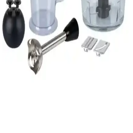
Arnica Diva Pro ve Fakir Speed El Blender Setleri
Karşılaştırması ve Kullanıcı Yorumları
Arnica Diva Pro ve Fakir Speed el blender setleri, mutfakta farklı
ihtiyaçlara uygun özellikler sunar. Bu karşılaştırmada güç, kapasite
ve kullanım kolaylığı gibi önemli detaylar incelenerek en uygun
seçenek belirleniyor.
Karaca Blender Setleri Karşılaştırması: Mastermaid
Prosteel ve Pro-Midi Plus Özellikleri
İki popüler Karaca blender seti olan Mastermaid Prosteel ve Pro-
Midi Plus'un özellikleri, kullanıcı yorumları ve karşılaştırmasıyla,
mutfak ihtiyaçlarınıza en uygun modeli seçin.
Tefal Powelix Activflow Expert Blender
Karşılaştırması ve Özellikleri
Tefal'in iki güçlü blender modeli Powelix Activflow Expert'ı detaylı
karşılaştırıyoruz. 1500 Watt güç, cam hazne ve etkili bıçak
özellikleriyle mutfakta pratik çözümler sunar.