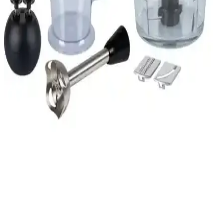
Arnica Diva Pro ve Fakir Speed El Blender Setleri
Karşılaştırması ve Kullanıcı Yorumları
Arnica Diva Pro ve Fakir Speed el blender setleri, mutfakta farklı
ihtiyaçlara uygun özellikler sunar. Bu karşılaştırmada güç, kapasite
ve kullanım kolaylığı gibi önemli detaylar incelenerek en uygun
seçenek belirleniyor.
Karaca Blender Setleri Karşılaştırması: Mastermaid
Prosteel ve Pro-Midi Plus Özellikleri
İki popüler Karaca blender seti olan Mastermaid Prosteel ve Pro-
Midi Plus'un özellikleri, kullanıcı yorumları ve karşılaştırmasıyla,
mutfak ihtiyaçlarınıza en uygun modeli seçin.
Tefal Powelix Activflow Expert Blender
Karşılaştırması ve Özellikleri
Tefal'in iki güçlü blender modeli Powelix Activflow Expert'ı detaylı
karşılaştırıyoruz. 1500 Watt güç, cam hazne ve etkili bıçak
özellikleriyle mutfakta pratik çözümler sunar.