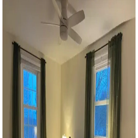
Dekorasyonda Görsel Denge Sağlama Yöntemleri
Koltuk ve aksesuar sandalyelerde renk uyumsuzluğu görsel rekabete
yol açabilir. Halı, perde, yastık ve mobilya yerleşimi ile renkler
dengelenerek mekanın estetik bütünlüğü sağlanır.
Ev Dekorasyonunda Denge ve Fonksiyonellik: Renk
Uyumu, Mobilya Yerleşimi ve Estetik İncelemesi
Reddit tartışması üzerinden ev dekorasyonunda renk uyumu,
mobilya yerleşimi ve aksesuar dengesi gibi unsurların yaşam
alanlarının estetik ve fonksiyonelliğini nasıl etkilediği inceleniyor.
Veranda Dekorasyonunda Bitki Seçimi, Aydınlatma
ve Mobilya Düzenlemeleriyle Estetik İyileştirme
Yöntemleri
Veranda dekorasyonunda bitkiler, halılar, aydınlatma ve mobilyaların
uyumlu kullanımı mekânı daha davetkâr ve fonksiyonel kılar. Doğru
seçimler verandanın atmosferini ve dış görünümünü güçlendirir.
Habitat'tan İkinci El Mobilya Alımı ve Ev