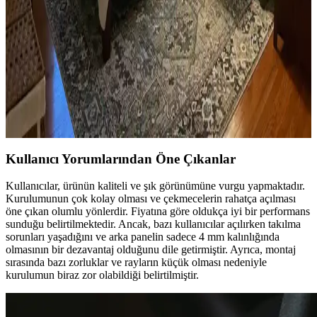
dekoratif öğeler ve konforlu mobilyalar ön plandadır. Tavan boyama
ve raf düzeni mekânın atmosferini zenginleştirir.
Yatak Odası Düzeni ve Dekorasyonunda Doğru
Yerleşim ve Tasarım İpuçları
Yatak odasında doğru mobilya yerleşimi, renk uyumu, aydınlatma
ve kişisel dokunuşlarla mekanın fonksiyonelliği ve estetiği artırılır.
Bu ipuçlarıyla odanız daha dengeli ve sıcak bir hale gelir.
Kullanıcı Yorumlarından Öne Çıkanlar
Kullanıcılar, ürünün kaliteli ve şık görünümüne vurgu yapmaktadır.
Kurulumunun çok kolay olması ve çekmecelerin rahatça açılması
öne çıkan olumlu yönlerdir. Fiyatına göre oldukça iyi bir performans
sunduğu belirtilmektedir. Ancak, bazı kullanıcılar açılırken takılma
sorunları yaşadığını ve arka panelin sadece 4 mm kalınlığında
olmasının bir dezavantaj olduğunu dile getirmiştir. Ayrıca, montaj
sırasında bazı zorluklar ve rayların küçük olması nedeniyle
kurulumun biraz zor olabildiği belirtilmiştir.