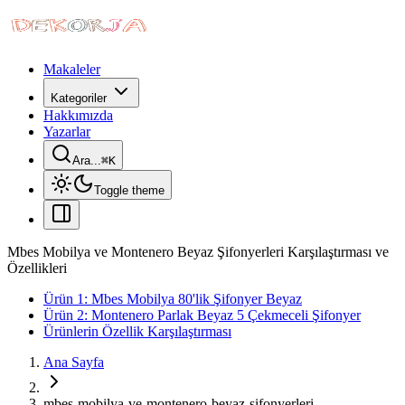
Makaleler
Kategoriler
Hakkımızda
Yazarlar
Ara...
⌘
K
Toggle theme
Mbes Mobilya ve Montenero Beyaz Şifonyerleri Karşılaştırması ve
Özellikleri
Ürün 1: Mbes Mobilya 80'lik Şifonyer Beyaz
Ürün 2: Montenero Parlak Beyaz 5 Çekmeceli Şifonyer
Ürünlerin Özellik Karşılaştırması
Ana Sayfa
mbes-mobilya-ve-montenero-beyaz-sifonyerleri-