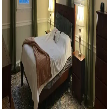
Dekorasyonunda Stil Oluşturma Yöntemleri
Habitat mağazalarından ikinci el mobilya alımı, ekonomik ve özgün
dekorasyon için fırsatlar sunar. Doğru seçim, temizlik ve stil
oluşturma evin atmosferini belirler.
Teal Renkli Sandalyenin Halı ve Dolapla
Uyumunda Renk Tonları ve Aksesuarların Rolü
Teal renkli sandalyenin halı ve dolapla uyumu, doğru renk tonları ve
aksesuar seçimiyle sağlanır. Halıdaki mavi-yeşil alt tonlar ve sıcak
ahşap dolap, teal rengini öne çıkarır, aksesuarlar ise denge oluşturur.
Yan Sehpa Boyama Renk Seçenekleri ve
Dekorasyon Uyumu İçin Rehber
Yan sehpa boyamada renk seçimi, mobilya ve dekorasyon uyumu
açısından önemlidir. Koyu tonlar, sıcak renkler ve doğal ahşap
görünümü seçenekleriyle estetik sonuçlar elde edilir.
Ev Kütüphanesi Yenileme: Renk, Dekorasyon ve
Konforun Dengeli Buluşması
Ev kütüphanesi yenilemesinde renklerin rahatlatıcı etkisi, kişisel