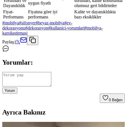
Yorumları ve
sorunları, kalite konusunda
uygun fiyatlı
Dayanıklılık
olumsuz geri bildirimler
Fiyat-
Fiyatına göre iyi
Kalite ve dayanıklılıkta
Performans
performans
bazı eksiklikler
#
mobilya
#
sifonyer
#
beyaz-mobilya
#
ev-
dekorasyonu
#
dekorasyon
#
kullanici-yorumlari
#
mobilya-
karsilastirmasi
Paylaş:
f
𝕏
Yorumlar:
Yorum
0
Beğen
Ayrıca Bakınız