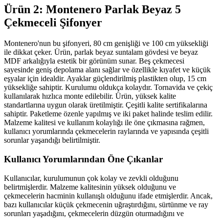
Ürün 2: Montenero Parlak Beyaz 5
Çekmeceli Şifonyer
Montenero'nun bu şifonyeri, 80 cm genişliği ve 100 cm yüksekliği
ile dikkat çeker. Ürün, parlak beyaz suntalam gövdesi ve beyaz
MDF arkalığıyla estetik bir görünüm sunar. Beş çekmecesi
sayesinde geniş depolama alanı sağlar ve özellikle kıyafet ve küçük
eşyalar için idealdir. Ayaklar güçlendirilmiş plastikten olup, 15 cm
yüksekliğe sahiptir. Kurulumu oldukça kolaydır. Tornavida ve çekiç
kullanılarak hızlıca monte edilebilir. Ürün, yüksek kalite
standartlarına uygun olarak üretilmiştir. Çeşitli kalite sertifikalarına
sahiptir. Paketleme özenle yapılmış ve iki paket halinde teslim edilir.
Malzeme kalitesi ve kullanım kolaylığı ile öne çıkmasına rağmen,
kullanıcı yorumlarında çekmecelerin raylarında ve yapısında çeşitli
sorunlar yaşandığı belirtilmiştir.
Kullanıcı Yorumlarından Öne Çıkanlar
Kullanıcılar, kurulumunun çok kolay ve zevkli olduğunu
belirtmişlerdir. Malzeme kalitesinin yüksek olduğunu ve
çekmecelerin hacminin kullanışlı olduğunu ifade etmişlerdir. Ancak,
bazı kullanıcılar küçük çekmecenin uğraştırdığını, sürtünme ve ray
sorunları yaşadığını, çekmecelerin düzgün oturmadığını ve