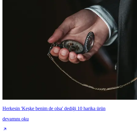
Herkesin 'Keşke benim de olsa' dediği 10 harika ürün
devamını oku