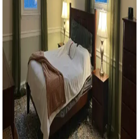
Dekorasyonunda Stil Oluşturma Yöntemleri
Habitat mağazalarından ikinci el mobilya alımı, ekonomik ve özgün
dekorasyon için fırsatlar sunar. Doğru seçim, temizlik ve stil
oluşturma evin atmosferini belirler.
Teal Renkli Sandalyenin Halı ve Dolapla
Uyumunda Renk Tonları ve Aksesuarların Rolü
Teal renkli sandalyenin halı ve dolapla uyumu, doğru renk tonları ve
aksesuar seçimiyle sağlanır. Halıdaki mavi-yeşil alt tonlar ve sıcak
ahşap dolap, teal rengini öne çıkarır, aksesuarlar ise denge oluşturur.
Yan Sehpa Boyama Renk Seçenekleri ve
Dekorasyon Uyumu İçin Rehber
Yan sehpa boyamada renk seçimi, mobilya ve dekorasyon uyumu
açısından önemlidir. Koyu tonlar, sıcak renkler ve doğal ahşap
görünümü seçenekleriyle estetik sonuçlar elde edilir.
Ev Kütüphanesi Yenileme: Renk, Dekorasyon ve
Konforun Dengeli Buluşması