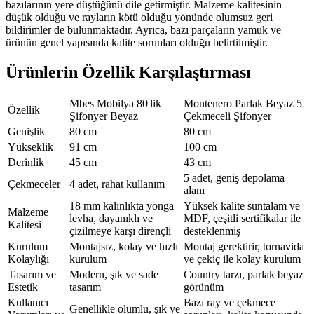
bazılarının yere düştüğünü dile getirmiştir. Malzeme kalitesinin
düşük olduğu ve rayların kötü olduğu yönünde olumsuz geri
bildirimler de bulunmaktadır. Ayrıca, bazı parçaların yamuk ve
ürünün genel yapısında kalite sorunları olduğu belirtilmiştir.
Ürünlerin Özellik Karşılaştırması
Mbes Mobilya 80'lik
Montenero Parlak Beyaz 5
Özellik
Şifonyer Beyaz
Çekmeceli Şifonyer
Genişlik
80 cm
80 cm
Yükseklik
91 cm
100 cm
Derinlik
45 cm
43 cm
5 adet, geniş depolama
Çekmeceler
4 adet, rahat kullanım
alanı
18 mm kalınlıkta yonga
Yüksek kalite suntalam ve
Malzeme
levha, dayanıklı ve
MDF, çeşitli sertifikalar ile
Kalitesi
çizilmeye karşı dirençli
desteklenmiş
Kurulum
Montajsız, kolay ve hızlı
Montaj gerektirir, tornavida
Kolaylığı
kurulum
ve çekiç ile kolay kurulum
Tasarım ve
Modern, şık ve sade
Country tarzı, parlak beyaz
Estetik
tasarım
görünüm
Kullanıcı
Bazı ray ve çekmece
Genellikle olumlu, şık ve