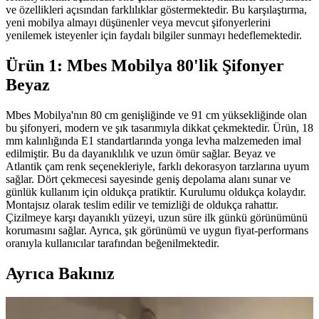
ve özellikleri açısından farklılıklar göstermektedir. Bu karşılaştırma,
yeni mobilya almayı düşünenler veya mevcut şifonyerlerini
yenilemek isteyenler için faydalı bilgiler sunmayı hedeflemektedir.
Ürün 1: Mbes Mobilya 80'lik Şifonyer
Beyaz
Mbes Mobilya'nın 80 cm genişliğinde ve 91 cm yüksekliğinde olan
bu şifonyeri, modern ve şık tasarımıyla dikkat çekmektedir. Ürün, 18
mm kalınlığında E1 standartlarında yonga levha malzemeden imal
edilmiştir. Bu da dayanıklılık ve uzun ömür sağlar. Beyaz ve
Atlantik çam renk seçenekleriyle, farklı dekorasyon tarzlarına uyum
sağlar. Dört çekmecesi sayesinde geniş depolama alanı sunar ve
günlük kullanım için oldukça pratiktir. Kurulumu oldukça kolaydır.
Montajsız olarak teslim edilir ve temizliği de oldukça rahattır.
Çizilmeye karşı dayanıklı yüzeyi, uzun süre ilk günkü görünümünü
korumasını sağlar. Ayrıca, şık görünümü ve uygun fiyat-performans
oranıyla kullanıcılar tarafından beğenilmektedir.
Ayrıca Bakınız
Koltuk ve Aksesuar Sandalyelerde Renk Uyumu ve