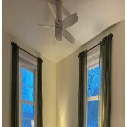
Koltuk ve Aksesuar Sandalyelerde Renk Uyumu ve
Dekorasyonda Görsel Denge Sağlama Yöntemleri
Koltuk ve aksesuar sandalyelerde renk uyumsuzluğu görsel rekabete
yol açabilir. Halı, perde, yastık ve mobilya yerleşimi ile renkler
dengelenerek mekanın estetik bütünlüğü sağlanır.
Ev Dekorasyonunda Denge ve Fonksiyonellik: Renk
Uyumu, Mobilya Yerleşimi ve Estetik İncelemesi
Reddit tartışması üzerinden ev dekorasyonunda renk uyumu,
mobilya yerleşimi ve aksesuar dengesi gibi unsurların yaşam
alanlarının estetik ve fonksiyonelliğini nasıl etkilediği inceleniyor.
Veranda Dekorasyonunda Bitki Seçimi, Aydınlatma
ve Mobilya Düzenlemeleriyle Estetik İyileştirme
Yöntemleri
Veranda dekorasyonunda bitkiler, halılar, aydınlatma ve mobilyaların
uyumlu kullanımı mekânı daha davetkâr ve fonksiyonel kılar. Doğru
seçimler verandanın atmosferini ve dış görünümünü güçlendirir.
Habitat'tan İkinci El Mobilya Alımı ve Ev