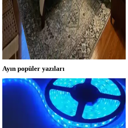
Ev kütüphanesi yenilemesinde renklerin rahatlatıcı etkisi, kişisel
dekoratif öğeler ve konforlu mobilyalar ön plandadır. Tavan boyama
ve raf düzeni mekânın atmosferini zenginleştirir.
Yatak Odası Düzeni ve Dekorasyonunda Doğru
Yerleşim ve Tasarım İpuçları
Yatak odasında doğru mobilya yerleşimi, renk uyumu, aydınlatma
ve kişisel dokunuşlarla mekanın fonksiyonelliği ve estetiği artırılır.
Bu ipuçlarıyla odanız daha dengeli ve sıcak bir hale gelir.
Ayın popüler yazıları