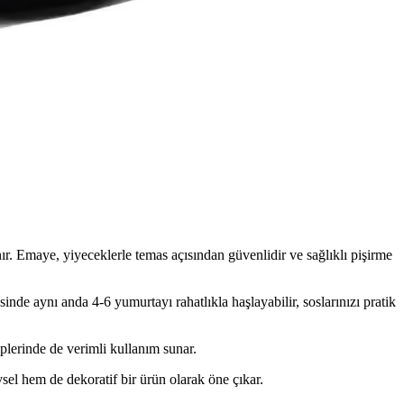
tik pişirme çözümleri sunar. Kırmızı desenli tasarımıyla mutfağınıza
stetik tasarımıyla öne çıkar.
iyle öne çıkan bu ürün, çeşitli ocak tipleriyle uyumludur.
r. Emaye, yiyeceklerle temas açısından güvenlidir ve sağlıklı pişirme
inde aynı anda 4-6 yumurtayı rahatlıkla haşlayabilir, soslarınızı pratik
plerinde de verimli kullanım sunar.
sel hem de dekoratif bir ürün olarak öne çıkar.