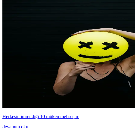
Herkesin imrendiği 10 mükemmel seçim
devamını oku