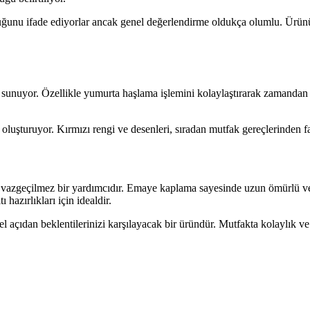
uğunu ifade ediyorlar ancak genel değerlendirme oldukça olumlu. Ürünü
sunuyor. Özellikle yumurta haşlama işlemini kolaylaştırarak zamandan t
oluşturuyor. Kırmızı rengi ve desenleri, sıradan mutfak gereçlerinden far
rda vazgeçilmez bir yardımcıdır. Emaye kaplama sayesinde uzun ömürlü 
 hazırlıkları için idealdir.
çıdan beklentilerinizi karşılayacak bir üründür. Mutfakta kolaylık ve es