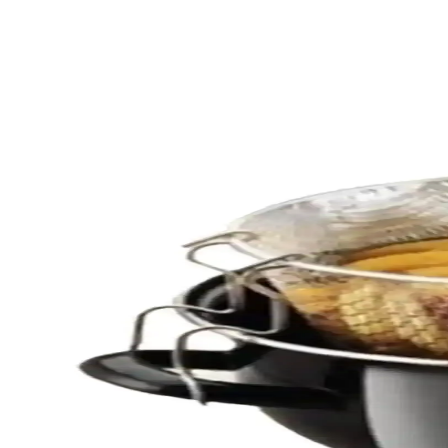
Genel Markalar Kapaklı Emaye Fritöz Tenceresi 24c
24 cm çapında, emaye kaplamalı ve dayanıklı yapısıyla pratik kullanım s
Genel Markalar Siyah Kapaklı Hobistan Emaye Cips F
Geniş hacimli, emaye kaplamalı ve dayanıklı metal yapısıyla mutfakta 
ACAR Made With Love Emaye Çaydanlık Takımı İnce
ACAR Made With Love emaye çaydanlık takımı, renkli tasarımı ve 3 litr
ACAR Qualita-King Emaye Çaydanlık Takımı: Şık ve
Estetik ve dayanıklı ACAR Qualita-King emaye çaydanlık takımı, geni
Mabeyn Emaye Cam Kapaklı Patates Biber Kabak Sosi
24 cm çapında emaye kaplı, hijyenik ve dayanıklı Mabeyn tencere, kolay
Miss Betty Rafadan Yumurta ve Sos Tavası Emaye 