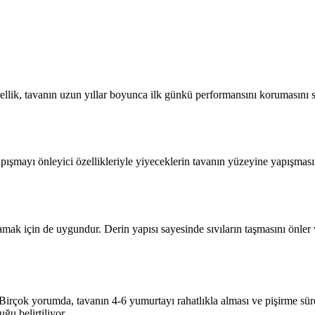
zellik, tavanın uzun yıllar boyunca ilk günkü performansını korumasını
pışmayı önleyici özellikleriyle yiyeceklerin tavanın yüzeyine yapışmasını
k için de uygundur. Derin yapısı sayesinde sıvıların taşmasını önler v
. Birçok yorumda, tavanın 4-6 yumurtayı rahatlıkla alması ve pişirme sür
ğu belirtiliyor.