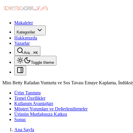
Makaleler
Kategoriler
Hakkımızda
Yazarlar
Ara...
⌘
K
Toggle theme
Miss Betty Rafadan Yumurta ve Sos Tavası Emaye Kaplama, İndüks
Ürün Tanıtımı
Temel Özellikler
Kullanım Avantajları
Müşteri Yorumları ve Değerlendirmeler
Ürünün Mutfağınıza Katkısı
Sonuç
Ana Sayfa