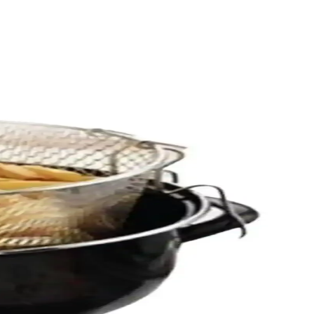
riyle mutfaklarınız için ideal bir tercih.
mları
 performans sunuyor.
li ve kullanıcı geri bildirimleriyle öne çıkan ürün hakkında detaylar.
zun ömürlü ve güvenli gıda temasına uygundur.