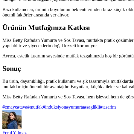
Bazı kullanıcılar, ürünün boyutunun beklentilerinden biraz küçük old
önemli faktörler arasında yer alıyor.
Ürünün Mutfağınıza Katkısı
Miss Betty Rafadan Yumurta ve Sos Tavası, mutfakta pratik çözümler 
yapılabilir ve yiyeceklerin doğal lezzeti korunuyor.
Ayrıca, estetik tasarımı sayesinde mutfak tezgahınızda hoş bir görüntü 
Sonuç
Bu ürün, dayanıklılığı, pratik kullanımı ve şık tasarımıyla mutfakla
mutfaklar için önemli bir avantajdır. Boyutları, küçük aileler ve kahvaltı
Miss Betty Rafadan Yumurta ve Sos Tavası, hem işlevsel hem de görsel a
#
emaye
#
tava
#
mutfak
#
induksiyon
#
yumurta
#
saglikli
#
tasarim
Feral Yılmaz