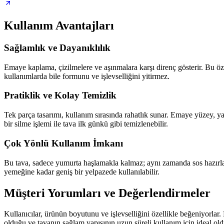
Kullanım Avantajları
Sağlamlık ve Dayanıklılık
Emaye kaplama, çizilmelere ve aşınmalara karşı direnç gösterir. Bu ö
kullanımlarda bile formunu ve işlevselliğini yitirmez.
Pratiklik ve Kolay Temizlik
Tek parça tasarımı, kullanım sırasında rahatlık sunar. Emaye yüzey, ya
bir silme işlemi ile tava ilk günkü gibi temizlenebilir.
Çok Yönlü Kullanım İmkanı
Bu tava, sadece yumurta haşlamakla kalmaz; aynı zamanda sos hazırlama
yemeğine kadar geniş bir yelpazede kullanılabilir.
Müşteri Yorumları ve Değerlendirmeler
Kullanıcılar, ürünün boyutunu ve işlevselliğini özellikle beğeniyorlar
olduğu ve tavanın sağlam yapısının uzun süreli kullanım için ideal oldu