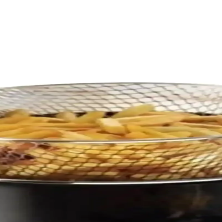
m: Dayanıklı ve Pratik Kızartma Çözümü
ağlayan kapaklı fritöz tencere, hijyenik ve kolay temizlenebilir özellikle
ritöz Kızartma Tenceresi İnceleme ve Kullanıcı Yoru
pratik kızartma sağlayan bu tencere, kullanıcıların ihtiyaçlarına uygun
lemesi ve Kullanıcı Yorumları
elik kapasitesiyle mutfaklara canlılık katıyor. Dayanıklı emaye materya
 Dayanıklı Mutfak Gereçleri
ş kapasitesi ve modern tasarımıyla mutfakta pratik kullanım sağlar, u
s Tencere 24 cm dayanıklı ve hijyenik mutfak gereci
 temizlenir ve çeşitli yemeklerde kullanılır, mutfakta pratiklik sağlar.
Kaplama, İndüksiyon Uyumlu, 10x11 cm