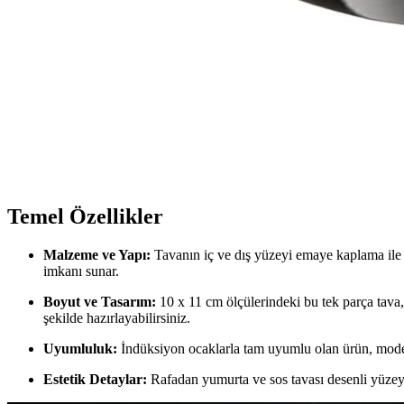
Miss Betty'nin emaye kaplamalı Rafadan Yumurta ve Sos Tavası, dayanık
estetik katar.
EMAYlab Cupid Kalp Desenli Emaye Yoğurt ve Bakliya
El işçiliği ve dayanıklı emaye malzemeden üretilen EMAYlab Cupid bakr
Laviss Emaye Cam Kapaklı Patates Biber Kabak Sosis 
Laviss emaye kızartma tenceresi, dayanıklı yapısı ve geniş hacmiyle mu
Temel Özellikler
Malzeme ve Yapı:
Tavanın iç ve dış yüzeyi emaye kaplama ile 
imkanı sunar.
Boyut ve Tasarım:
10 x 11 cm ölçülerindeki bu tek parça tava, 
şekilde hazırlayabilirsiniz.
Uyumluluk:
İndüksiyon ocaklarla tam uyumlu olan ürün, modern 
Estetik Detaylar:
Rafadan yumurta ve sos tavası desenli yüzeyi,