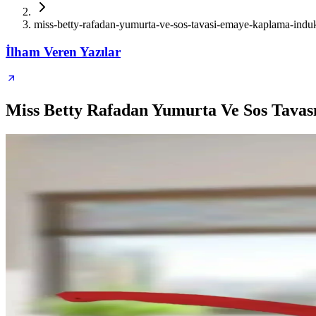
miss-betty-rafadan-yumurta-ve-sos-tavasi-emaye-kaplama-in
İlham Veren Yazılar
Miss Betty Rafadan Yumurta Ve Sos Tavas