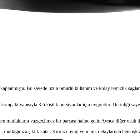
lı yapısı, kolay temizliği ve indüksiyon uyumluluğuyla 3-6 kişilik pra
t Bakracı 3 Litre Dayanıklı ve Estetik Tasarım
acı, 3 litre hacmiyle mutfakta çok yönlü kullanım sağlar, hijyenik ve e
Kızartma Tenceresi İnceleme ve Özellikleri
tfakta pratik kullanım sunar. Hijyenik ve kolay temizlenebilir özellikler
kaplanmıştır. Bu sayede uzun ömürlü kullanım ve kolay temizlik sağlanı
kompakt yapısıyla 3-6 kişilik porsiyonlar için uygundur. Derinliği sayes
mutfakların vazgeçilmez bir parçası haline gelir. Ayrıca diğer ocak ti
 mutfağınıza şıklık katar. Kırmızı rengi ve minik detaylarıyla hem işlev