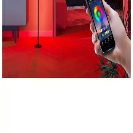
sunuyor.
Mobzar RGB ve TEKNOFİYAT Oda Aydınlatma
Sistemleri Karşılaştırması 2023
İki popüler oda aydınlatma sistemi Mobzar RGB ve
TEKNOFİYAT'ın özelliklerini ve kullanıcı yorumlarını
karşılaştırıyoruz, ihtiyaçlarınıza en uygun seçimi yapmanız için
detaylı bilgi sunuyoruz.
Cata Bluelight Samsung LED 3 Metre USB RGB
TV Arka Işık Şeridi Yenilikçi Tasarım
Cata Bluelight Samsung LED 3 Metre USB RGB, kolay montaj ve
canlı renk seçenekleriyle televizyon ve odalarınıza estetik ve
fonksiyonellik katıyor.
Mobzar RGB Oda Aydınlatma Sistemi: Çok Renkli
ve Akıllı LED Şeritler ile Atmosferinizi Dönüştürün
Mobzar RGB oda aydınlatma sistemi, akıllı telefon kontrolü, çok
renkli ve mod seçenekleriyle estetik ve fonksiyonel ortamlar sağlar.
Şık tasarım ve yüksek parlaklıkla geniş alanları aydınlatır.