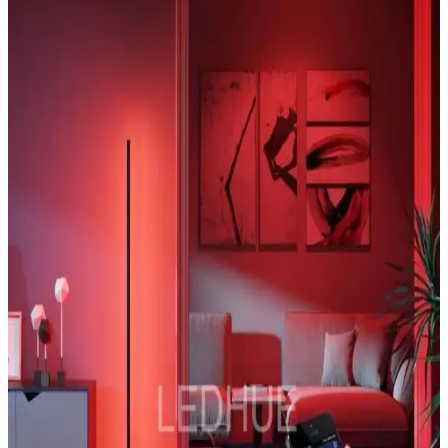
aydınlatması sunar.
Megamus Turbo D8 Teleskopik Oyun Denetleyicisi
Yüksek Performans ve Çok Yönlü Özellikler
Megamus Turbo D8, ergonomik tasarımı, yüksek hassasiyetli
kontrol özellikleri ve çoklu platform uyumluluğu ile oyun
deneyiminizi geliştiren teleskopik denetleyici.
Makay Mekanik LED Gaming Klavye ve Mouse
Seti Yüksek Performans ve Ergonomi İle Oyun
Deneyimini Zirveye Taşıyor
Gelişmiş mekanik switchler, RGB aydınlatma ve ergonomik
tasarımıyla Makay LED Gaming Klavye Mouse Seti, rekabetçi
oyunlarda üstün performans sağlar ve estetik bir deneyim sunar.
Mobzar RGB ve ÖZER Işık Sese Duyarlı Oda
Aydınlatma Sistemleri Karşılaştırması
Mobzar RGB ve ÖZER Işık sistemleri, modern tasarımı ve
fonksiyonlarıyla öne çıkıyor. Renk seçenekleri, ses duyarlılığı ve
kullanıcı dostu özellikleriyle farklı ihtiyaçlara uygun çözümler