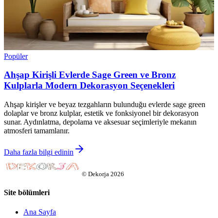
Popüler
Ahşap Kirişli Evlerde Sage Green ve Bronz
Kulplarla Modern Dekorasyon Seçenekleri
Ahşap kirişler ve beyaz tezgahların bulunduğu evlerde sage green
dolaplar ve bronz kulplar, estetik ve fonksiyonel bir dekorasyon
sunar. Aydınlatma, depolama ve aksesuar seçimleriyle mekanın
atmosferi tamamlanır.
Daha fazla bilgi edinin
©
Dekorja
2026
Site bölümleri
Ana Sayfa