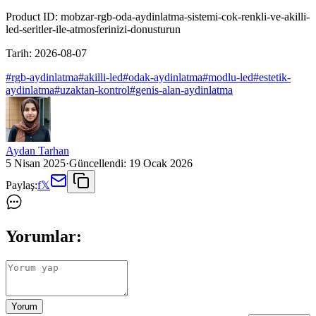
Product ID:
mobzar-rgb-oda-aydinlatma-sistemi-cok-renkli-ve-akilli-
led-seritler-ile-atmosferinizi-donusturun
Tarih:
2026-08-07
#
rgb-aydinlatma
#
akilli-led
#
odak-aydinlatma
#
modlu-led
#
estetik-
aydinlatma
#
uzaktan-kontrol
#
genis-alan-aydinlatma
Aydan Tarhan
5 Nisan 2025
·
Güncellendi:
19 Ocak 2026
Paylaş:
f
𝕏
Yorumlar:
Yorum