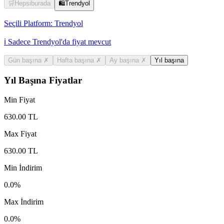
🛒
Hepsiburada
🛍️
Trendyol
Seçili Platform:
Trendyol
ℹ️ Sadece Trendyol'da fiyat mevcut
Gün başına
✗
Hafta başına
✗
Ay başına
✗
Yıl başına
Yıl Başına Fiyatlar
Min Fiyat
630.00
TL
Max Fiyat
630.00
TL
Min İndirim
0.0
%
Max İndirim
0.0
%