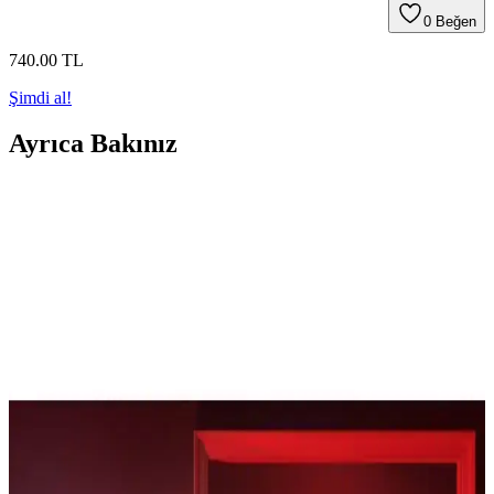
0
Beğen
740
.00
TL
Şimdi al!
Ayrıca Bakınız
Ookay LED Şerit 5050 RGB İç Mekan: Üç Çipli, 5
Metre Uzunlukta Aydınlatma Çözümü
Ookay LED Şerit 5050 RGB İç Mekan, 5 metre uzunluğunda üç
çipli yapısıyla canlı renk geçişleri sunar; iç mekân dekoratif
aydınlatma ve mobilya altı uygulamalar için uygundur. Renk
doğruluğu ve ısınma konusunda kullanıcı uyarıları bulunur.
Neeko WALL STICK Kumandalı RGB Aplik: 120
cm, G9 Duy, Siyah Metal, Renk Değiştirme
Neeko WALL STICK, 120 cm yükseklikte G9 duyla siyah metal
kaplamalı uzaktan kumandalı RGB aplike. Dimmer ve renk modu
ile mekanı farklı ambiyanslara taşıyan gölgesiz, geniş alan