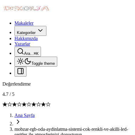
Makaleler
Kategoriler
Hakkımızda
Yazarlar
Ara...
⌘
K
Toggle theme
Değerlendirme
4.7
/
5
Ana Sayfa
mobzar-rgb-oda-aydinlatma-sistemi-cok-renkli-ve-akilli-led-
seritler-ile-atmosferinizi-donusturun