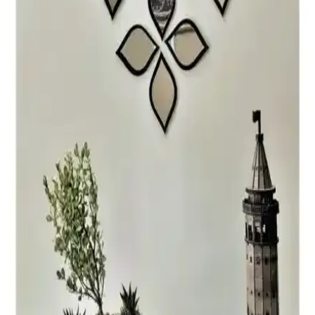
Karşılaştırması: Hangi Ürün Daha Uygun
CG Home 20x20 ve Mirrorline 25x25 kare aynaların özellikleri,
kullanıcı yorumları ve karşılaştırmasıyla ev dekorasyonunuza uygun
en iyi aynayı seçin.
İkizler Çeyiz Merlin ve Nysa 58 Ceviz Dekoratif
Aynalar Karşılaştırması
İkizler Çeyiz Merlin ve Nysa 58 Ceviz aynaların özellikleri,
kullanıcı yorumları ve karşılaştırmasıyla, ihtiyaçlarınıza en uygun
dekoratif aynayı seçmenize yardımcı oluyoruz.
Ant Home Dekoratif Aynalar Karşılaştırması:
ASIMETRIK75X40 ve Model Alfa
Ant Home'un ASIMETRIK75X40 ve Model Alfa aynaları, farklı
boyut ve tasarımlarla çeşitli alanlara şıklık katıyor. Hangi model sizin
için daha uygun? Detaylar ve kullanıcı yorumlarıyla kararınızı
kolaylaştırıyoruz.
Ant Home Arya ve Effe Yapı Dekor Gold Aynaların
Karşılaştırması ve Seçim Rehberi