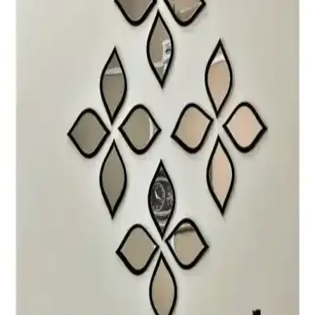
Dekoratif Kare Aynalar Seti Karşılaştırması:
Malzeme, Yapışkan Gücü ve Estetik Özellikler
İki farklı kare ayna seti arasındaki malzeme, yapışkan gücü ve
estetik özellikleri karşılaştırılarak, kullanıcı deneyimleri ve kalite
detaylarıyla en uygun dekoratif aynayı seçmenize yardımcı oluyor.
NeoStill ve Tarz Design Dekoratif Aynalar
Karşılaştırması: Tasarım ve Özellikler Analizi
NeoStill ve Tarz Design aynalarının tasarım, boyut, malzeme ve
kullanım özellikleri detaylı karşılaştırmasıyla, en uygun dekoratif
aynayı seçmenize yardımcı oluyoruz.
CG Home ve Mirrorline Kare Aynalar
Karşılaştırması: Hangi Ürün Daha Uygun
CG Home 20x20 ve Mirrorline 25x25 kare aynaların özellikleri,
kullanıcı yorumları ve karşılaştırmasıyla ev dekorasyonunuza uygun
en iyi aynayı seçin.
İkizler Çeyiz Merlin ve Nysa 58 Ceviz Dekoratif
Aynalar Karşılaştırması