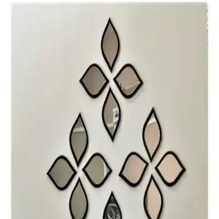
Modern ve Dayanıklı Geometrik Desenli Dekoratif
Ayna Seti - Şık İç Mekan Dekorasyonu İçin
Modern ve dayanıklı pleksi aynalı set, geometrik desenleriyle iç
mekanlara şıklık ve fonksiyonellik sağlar. Hafif ve kırılmaz yapısıyla
güvenli kullanım sunar.
Dekoratif Kare Aynalar Seti Karşılaştırması:
Malzeme, Yapışkan Gücü ve Estetik Özellikler
İki farklı kare ayna seti arasındaki malzeme, yapışkan gücü ve
estetik özellikleri karşılaştırılarak, kullanıcı deneyimleri ve kalite
detaylarıyla en uygun dekoratif aynayı seçmenize yardımcı oluyor.
NeoStill ve Tarz Design Dekoratif Aynalar
Karşılaştırması: Tasarım ve Özellikler Analizi
NeoStill ve Tarz Design aynalarının tasarım, boyut, malzeme ve
kullanım özellikleri detaylı karşılaştırmasıyla, en uygun dekoratif
aynayı seçmenize yardımcı oluyoruz.
CG Home ve Mirrorline Kare Aynalar