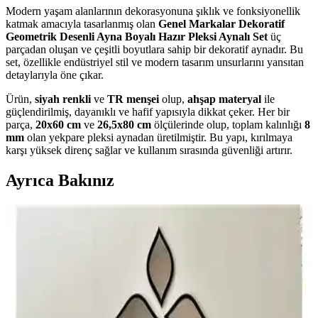
Modern yaşam alanlarının dekorasyonuna şıklık ve fonksiyonellik
katmak amacıyla tasarlanmış olan
Genel Markalar Dekoratif
Geometrik Desenli Ayna Boyalı Hazır Pleksi Aynalı Set
üç
parçadan oluşan ve çeşitli boyutlara sahip bir dekoratif aynadır. Bu
set, özellikle endüstriyel stil ve modern tasarım unsurlarını yansıtan
detaylarıyla öne çıkar.
Ürün,
siyah renkli
ve
TR menşei
olup,
ahşap materyal
ile
güçlendirilmiş, dayanıklı ve hafif yapısıyla dikkat çeker. Her bir
parça,
20x60 cm
ve
26,5x80 cm
ölçülerinde olup, toplam kalınlığı
8
mm
olan yekpare pleksi aynadan üretilmiştir. Bu yapı, kırılmaya
karşı yüksek direnç sağlar ve kullanım sırasında güvenliği artırır.
Ayrıca Bakınız
Modern ve Dayanıklı Geometrik Desenli Dekoratif
Ayna Seti - Şık İç Mekan Dekorasyonu İçin
Modern ve dayanıklı pleksi aynalı set, geometrik desenleriyle iç
mekanlara şıklık ve fonksiyonellik sağlar. Hafif ve kırılmaz yapısıyla
güvenli kullanım sunar.