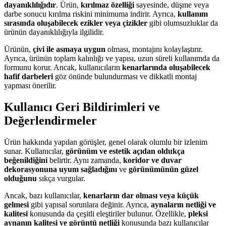
dayanıklılığıdır
. Ürün,
kırılmaz özelliği
sayesinde, düşme veya
darbe sonucu kırılma riskini minimuma indirir. Ayrıca,
kullanım
sırasında oluşabilecek ezikler veya çizikler
gibi olumsuzluklar da
ürünün dayanıklılığıyla ilgilidir.
Ürünün,
çivi ile asmaya uygun
olması, montajını kolaylaştırır.
Ayrıca, ürünün toplam kalınlığı ve yapısı, uzun süreli kullanımda da
formunu korur. Ancak, kullanıcıların
kenarlarında oluşabilecek
hafif darbeleri
göz önünde bulundurması ve dikkatli montaj
yapması önerilir.
Kullanıcı Geri Bildirimleri ve
Değerlendirmeler
Ürün hakkında yapılan görüşler, genel olarak olumlu bir izlenim
sunar. Kullanıcılar,
görünüm ve estetik açıdan oldukça
beğenildiğini
belirtir. Aynı zamanda,
koridor ve duvar
dekorasyonuna uyum sağladığını
ve
görünümünün güzel
olduğunu
sıkça vurgular.
Ancak, bazı kullanıcılar,
kenarların dar olması veya küçük
gelmesi
gibi yapısal sorunlara değinir. Ayrıca,
aynaların netliği ve
kalitesi
konusunda da çeşitli eleştiriler bulunur. Özellikle,
pleksi
aynanın kalitesi ve görüntü netliği
konusunda bazı kullanıcılar