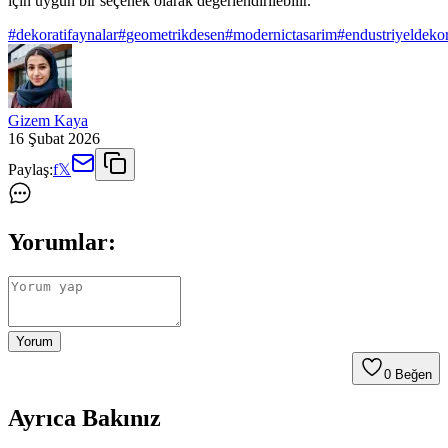
için uygun bir seçenek olarak değerlendirilebilir.
#
dekoratifaynalar
#
geometrikdesen
#
modernictasarim
#
endustriyeldeko
Gizem Kaya
16 Şubat 2026
Paylaş:
f
𝕏
Yorumlar:
Yorum
0
Beğen
Ayrıca Bakınız