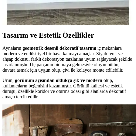
ALMITAL ve NeoStill dekoratif aynalar, farklı tasarım ve
özelliklerle ev dekorasyonuna katkı sağlar. Bu karşılaştırma,
ihtiyaçlarınıza uygun en iyi aynayı seçmenize yardımcı olur.
Tasarım ve Estetik Özellikler
Aynaların
geometrik desenli dekoratif tasarımı
iç mekanlara
modern ve endüstriyel bir hava katmayı amaçlar. Siyah renk ve
ahşap dokusu, farklı dekorasyon tarzlarına uyum sağlayacak şekilde
tasarlanmıştır. Üç parçanın bir araya gelmesiyle oluşan bütün,
duvara asmak için uygun olup, çivi ile kolayca monte edilebilir.
Ürün,
görünüm açısından oldukça şık ve modern
olup,
kullanıcıların beğenisini kazanmıştır. Görüntü kalitesi ve estetik
duruşu, özellikle koridor ve oturma odası gibi alanlarda dekoratif
amaçlı tercih edilir.