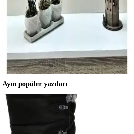
Ant Home Arya ve Effe Yapı Dekor Gold aynaların detaylı
karşılaştırmasıyla, ölçü, malzeme ve kullanım alanlarına göre en
uygun aynayı seçmenize yardımcı oluyoruz.
ALMITAL ve NeoStill Dekoratif Aynalar
Karşılaştırması: Hangi Ürün Ev Dekorasyonunuza
Uygun
ALMITAL ve NeoStill dekoratif aynalar, farklı tasarım ve
özelliklerle ev dekorasyonuna katkı sağlar. Bu karşılaştırma,
ihtiyaçlarınıza uygun en iyi aynayı seçmenize yardımcı olur.
Ayın popüler yazıları