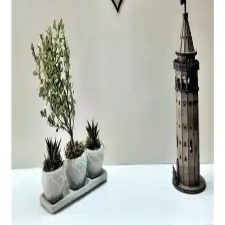
İkizler Çeyiz Merlin ve Nysa 58 Ceviz aynaların özellikleri,
kullanıcı yorumları ve karşılaştırmasıyla, ihtiyaçlarınıza en uygun
dekoratif aynayı seçmenize yardımcı oluyoruz.
Ant Home Dekoratif Aynalar Karşılaştırması:
ASIMETRIK75X40 ve Model Alfa
Ant Home'un ASIMETRIK75X40 ve Model Alfa aynaları, farklı
boyut ve tasarımlarla çeşitli alanlara şıklık katıyor. Hangi model sizin
için daha uygun? Detaylar ve kullanıcı yorumlarıyla kararınızı
kolaylaştırıyoruz.
Ant Home Arya ve Effe Yapı Dekor Gold Aynaların
Karşılaştırması ve Seçim Rehberi
Ant Home Arya ve Effe Yapı Dekor Gold aynaların detaylı
karşılaştırmasıyla, ölçü, malzeme ve kullanım alanlarına göre en
uygun aynayı seçmenize yardımcı oluyoruz.
ALMITAL ve NeoStill Dekoratif Aynalar
Karşılaştırması: Hangi Ürün Ev Dekorasyonunuza
Uygun