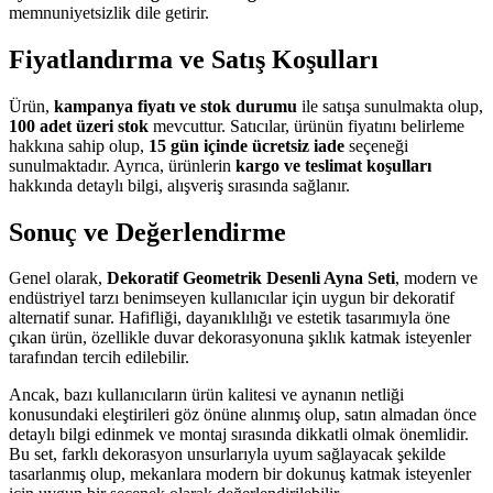
memnuniyetsizlik dile getirir.
Fiyatlandırma ve Satış Koşulları
Ürün,
kampanya fiyatı ve stok durumu
ile satışa sunulmakta olup,
100 adet üzeri stok
mevcuttur. Satıcılar, ürünün fiyatını belirleme
hakkına sahip olup,
15 gün içinde ücretsiz iade
seçeneği
sunulmaktadır. Ayrıca, ürünlerin
kargo ve teslimat koşulları
hakkında detaylı bilgi, alışveriş sırasında sağlanır.
Sonuç ve Değerlendirme
Genel olarak,
Dekoratif Geometrik Desenli Ayna Seti
, modern ve
endüstriyel tarzı benimseyen kullanıcılar için uygun bir dekoratif
alternatif sunar. Hafifliği, dayanıklılığı ve estetik tasarımıyla öne
çıkan ürün, özellikle duvar dekorasyonuna şıklık katmak isteyenler
tarafından tercih edilebilir.
Ancak, bazı kullanıcıların ürün kalitesi ve aynanın netliği
konusundaki eleştirileri göz önüne alınmış olup, satın almadan önce
detaylı bilgi edinmek ve montaj sırasında dikkatli olmak önemlidir.
Bu set, farklı dekorasyon unsurlarıyla uyum sağlayacak şekilde
tasarlanmış olup, mekanlara modern bir dokunuş katmak isteyenler