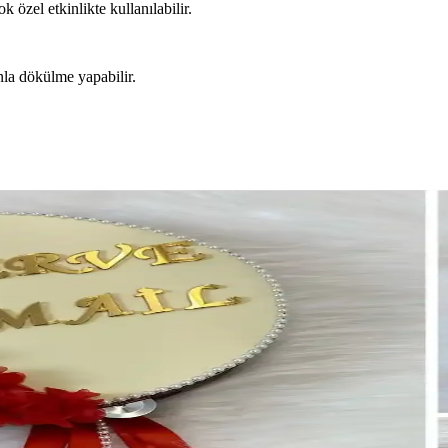
k özel etkinlikte kullanılabilir.
nla dökülme yapabilir.
ına ve Düğün Gecesi Aksesuarı
ksek kaliteli ve estetik bir kutlama aksesuarıdır. Çeşitli renk seçenekl
ve ZEYMERADE Ürünleri Analizi
şılaştırmasıyla, renk, boyut ve kalite özellikleriyle öne çıkan ürünle
Modellerinin Özellikleri ve Kullanım Alanları
şılaştırıyoruz. Tasarım, renk, kullanım alanları ve kullanıcı yorumları