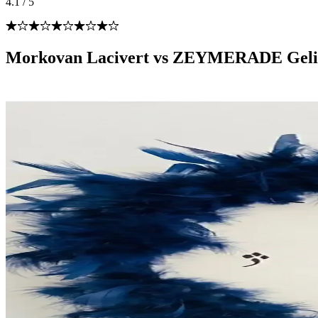
4.1
/
5
Morkovan Lacivert vs ZEYMERADE Gelin 