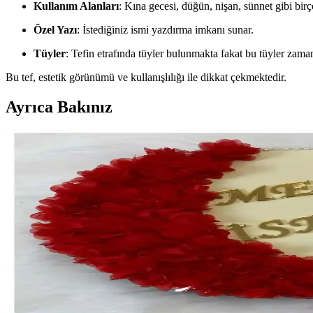
Kullanım Alanları
: Kına gecesi, düğün, nişan, sünnet gibi birço
Özel Yazı
: İstediğiniz ismi yazdırma imkanı sunar.
Tüyler
: Tefin etrafında tüyler bulunmakta fakat bu tüyler zama
Bu tef, estetik görünümü ve kullanışlılığı ile dikkat çekmektedir.
Ayrıca Bakınız
ZEYMERADE Gelin Tefi: Kaligrafi Sanatıyla Zarif K
ZEYMERADE Gelin Tefi, kaligrafi sanatının incelikleriyle süslenmiş, yü
Kına Gecesi Tefleri Karşılaştırması: Hediyenikap 
İki farklı kına tefi modeli, Hediyenikap ve ZEYMERADE'nin detaylı kar
yardımcı olur.
Gelin Tefleri Karşılaştırması: Ayanoglu ve Morkovan 
İki popüler gelin tefi modeli olan Ayanoglu ve Morkovan'ı detaylı kar