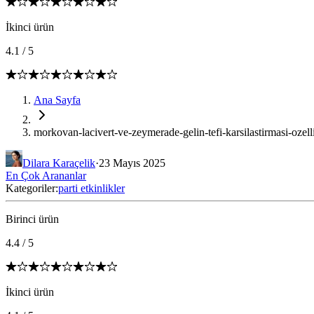
İkinci ürün
4.1
/
5
Ana Sayfa
morkovan-lacivert-ve-zeymerade-gelin-tefi-karsilastirmasi-ozell
Dilara Karaçelik
·
23 Mayıs 2025
En Çok Arananlar
Kategoriler:
parti etkinlikler
Birinci ürün
4.4
/
5
İkinci ürün