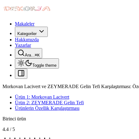
Makaleler
Kategoriler
Hakkımızda
Yazarlar
Ara...
⌘
K
Toggle theme
Morkovan Lacivert ve ZEYMERADE Gelin Tefi Karşılaştırması: Özell
Ürün 1: Morkovan Lacivert
Ürün 2: ZEYMERADE Gelin Tefi
Ürünlerin Özellik Karşılaştırması
Birinci ürün
4.4
/
5