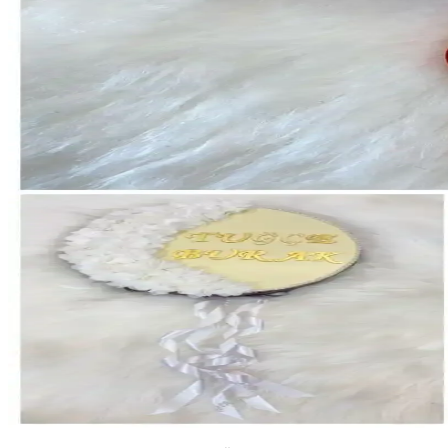
Kına Geceleri İçin Evsay ve ZEYMERADE Gelin Tefi 
Evsay ve ZEYMERADE gelin tefleri arasındaki farkları inceleyin, renk 
Memisshop ve ZEYMERADE Tefleri Karşılaştırması
Memisshop Süslü Nedime Tefi ve ZEYMERADE Beyaz Gelin Tefi arasındaki
ZEYMERADE Gelin Tefi 24cm Zarif Tasarım ve Renk S
ZEYMERADE Gelin Tefi, 24 cm büyüklüğünde, üç boyutlu çiçek detayları
bir üründür.
Morkovan Lacivert ve ZEYMERADE Gelin Tefi Karşılaş
İki popüler gelin tefi olan Morkovan Lacivert ve ZEYMERADE'nin özellik
ZEYMERADE Gelin Tefi: Düğün ve Özel Günleriniz İçin 
ZEYMERADE Gelin Tefi, özel günlerinizde kullanabileceğiniz şık, kişise
seçenekleriyle dikkat çekiyor.