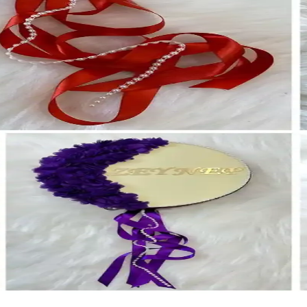
Karşılaştırması
seçenekleri, kalite ve kullanıcı yorumlarıyla en uygun tefi seçin.
: Hangi Ürün Daha Uygun
 farklar, kalite ve kullanım alanları karşılaştırılır, ihtiyaçlara en
eçenekleriyle Özel Günler İçin
, inci ve satene benzeyen kurdelelerle tasarlanmış, çeşitli renk seçe
tırması: Özellikler ve Kullanıcı Yorumları
leri, kullanıcı yorumları ve kullanım alanları detaylı şekilde karşılaş
Şık ve Kişiselleştirilebilir Dekoratif Aksesuarlar
lleştirilebilir ve estetik detaylara sahip pleksi aksesuar. Fotoğraf ve 