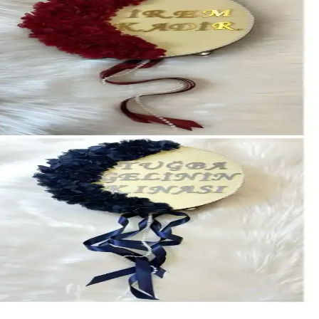
 uygun tefi seçmenize yardımcı olunur.
nekleriyle özel günlerde kullanılır ve dekoratif amaçlara uygun şık
tırılıyor.
video çekimlerinize değer katan bu ürün, farklı renk ve tasarım