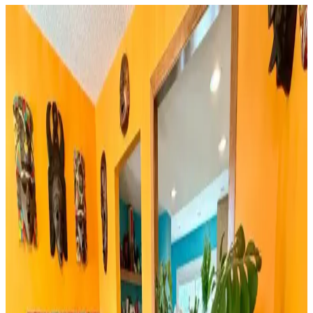
Huzur Party Store 5 Metre Yeşil Çam Dalı ve Işıklı
Çam Dalı Karşılaştırması
İki farklı yeşil çam dalı ürününün detaylı özellikleri, kullanıcı
yorumları ve kullanım alanları karşılaştırmasıyla yılbaşı
dekorasyonunuza en uygun seçimi yapın.
Rattan Ayakkabılık: Doğal Şıklık ve Fonksiyonellik
Sunan Dekorasyon Seçeneği
Rattan ayakkabılık, doğal malzeme kullanımı ve estetik
görünümüyle modern ve sürdürülebilir dekorasyonun vazgeçilmez
parçasıdır. Hafifliği ve dayanıklılığıyla fonksiyonel çözümler sunar.
Bambu Stor Perdeler Karşılaştırması: Evesen ve
Linadora Modellerinin Özellikleri ve Farkları
Evesen ve Linadora bambu stor perdelerinin tasarım, dayanıklılık ve
kullanım kolaylığı açısından detaylı karşılaştırması. En uygun
seçeneği belirlemenize yardımcı olur.
Bosch TSM6A011W ve Musullu Kahve Baharat