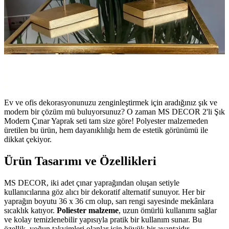
Ev ve ofis dekorasyonunuzu zenginleştirmek için aradığınız şık ve
modern bir çözüm mü buluyorsunuz? O zaman MS DECOR 2'li Şık
Modern Çınar Yaprak seti tam size göre! Polyester malzemeden
üretilen bu ürün, hem dayanıklılığı hem de estetik görünümü ile
dikkat çekiyor.
Ürün Tasarımı ve Özellikleri
MS DECOR, iki adet çınar yaprağından oluşan setiyle
kullanıcılarına göz alıcı bir dekoratif alternatif sunuyor. Her bir
yaprağın boyutu 36 x 36 cm olup, sarı rengi sayesinde mekânlara
sıcaklık katıyor.
Poliester malzeme
, uzun ömürlü kullanımı sağlar
ve kolay temizlenebilir yapısıyla pratik bir kullanım sunar. Bu
özellik, yoğun takvimleri olanlar için büyük bir avantajdır.