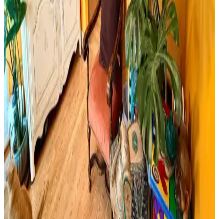
sektöründe güvenilir ölçüm sağlar.
Yıpranmış Banyolarda Renk Uyumu ve Mekan
Kullanımı İçin Doğru Boya Seçimi
Yıpranmış banyolarda slate zemin ve vintage detaylarla uyumlu
boya seçimi, sakin tonlar ve vurgu renkleriyle mekanın estetik ve
fonksiyonel dengesini sağlar.
Cadence Mermer Efekti Gümüş: Dekorasyonda Yeni
Trend ve Bilgi Eksikliği
Cadence mermer efekti gümüş ifadesi dekorasyonda yeni bir trend
olarak öne çıkıyor ancak mevcut arama sonuçlarında somut bilgi
bulunmuyor. Mermer ve gümüş tonları dekorasyonda şıklık sağlar.
Viscotex Hard Serenity ve Lif Kılıflı Hava Kanallı
Visco Yastık Karşılaştırması
İki visco yastık modeli, boyut, sertlik ve kullanıcı geri bildirimleriyle
detaylı karşılaştırıldı. Hard Serenity yüksek sertlik ve boyun desteği
sağlarken, Lif Kılıflı yumuşaklık ve konfor sunuyor.
Boho Maksimalist Oturma Odası Tasarımında