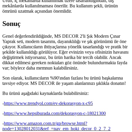
Ürün, iç mekanlarda kullanılmak üzere tasarlandığından, dış
mekânlarda kullanılmaması önerilir. Bu kullanım şekli, ürünün
ömrünü uzatmak açısından önemlidir.
Sonuç
Genel değerlendirildiğinde, MS DECOR 2'li Şık Modern Çınar
Yaprak seti, modern tasarımı, dayanıklılığı ve şık görünümü ile öne
çıkıyor. Kullanıcıların ihtiyaçlarına yönelik tasarlandığı ve pratik bir
şekilde kullanıldığı görülüyor. Eğer evinizin veya ofisinizin havasını
değiştirmek istiyorsanız, bu ürün harika bir tercih olabilir. Ancak
dikkat edilmesi gereken noktaları göz önünde bulundurmakta fayda
var; böylece daha memnun kalabilirsiniz.
Son olarak, kullanıcıların %90'ından fazlası bu ürünü başkalarına
tavsiye ediyor. MS DECOR ile yaşam alanlarınızı şıklıkla donatın!
Bu ürünü aşağıdaki kaynaklarda bulabilirsiniz:
-
https://www.trendyol.com/ev-dekorasyon-x-c95
-
https://www.hepsiburada.com/dekorasyon-c-18021300
-
https://www.amazon.com.tr/gp/browse.html?
node=13028012031&ref_=nav_em_hoki_decor_0_2_7_2