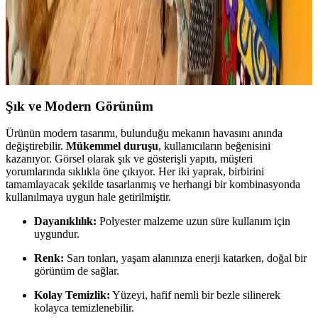
Bitkiler ve Renklerin Rolü
Boho maksimalist oturma odasında turuncu duvarlar, kültürel
maskeler, canlı bitkiler ve doğru halı seçimiyle sıcak, dengeli ve
estetik bir yaşam alanı oluşturuluyor.
Şık ve Modern Görünüm
Ürünün modern tasarımı, bulunduğu mekanın havasını anında
değiştirebilir.
Mükemmel duruşu
, kullanıcıların beğenisini
kazanıyor. Görsel olarak şık ve gösterişli yapıtı, müşteri
yorumlarında sıklıkla öne çıkıyor. Her iki yaprak, birbirini
tamamlayacak şekilde tasarlanmış ve herhangi bir kombinasyonda
kullanılmaya uygun hale getirilmiştir.
Dayanıklılık:
Polyester malzeme uzun süre kullanım için
uygundur.
Renk:
Sarı tonları, yaşam alanınıza enerji katarken, doğal bir
görünüm de sağlar.
Kolay Temizlik:
Yüzeyi, hafif nemli bir bezle silinerek
kolayca temizlenebilir.