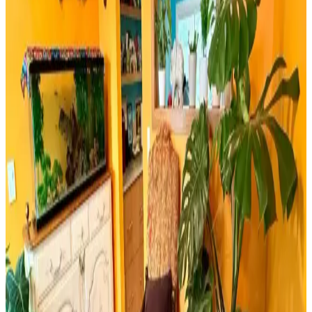
kullanım kolaylığı açısından detaylı karşılaştırması. En uygun
seçeneği belirlemenize yardımcı olur.
Bosch TSM6A011W ve Musullu Kahve Baharat
Öğütücü Karşılaştırması
Bosch TSM6A011W ve Musullu kahve ve baharat öğütücüsü
arasındaki farklar, özellikler ve kullanıcı yorumlarıyla en uygun
seçimi yapmanıza yardımcı olur.
Retro Ahşap Poster Karşılaştırması: Dışarıdan Stres
Getirmek Yasaktır ve Edebiyat Sokağı Setleri
İki farklı retro ahşap poster ürününü karşılaştırıyoruz. Dışarıdan stres
getirmek yasaktır yazılı poster ve edebiyat temalı setler, kalite ve
kullanım açısından detaylı analizlerle ev dekorasyonunuza yeni bir
soluk getiriyor.
Milwaukee Alüminyum Şerit Metre 8mt 25mm
Dayanıklı ve Hassas Profesyonel Ölçüm Aracı
Milwaukee Alüminyum Şerit Metre 8 metre uzunluğu ve 25mm
genişliğiyle, dayanıklı yapısı ve yüksek hassasiyetiyle inşaat ve yapı