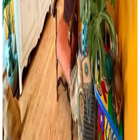
Yıpranmış banyolarda slate zemin ve vintage detaylarla uyumlu
boya seçimi, sakin tonlar ve vurgu renkleriyle mekanın estetik ve
fonksiyonel dengesini sağlar.
Cadence Mermer Efekti Gümüş: Dekorasyonda Yeni
Trend ve Bilgi Eksikliği
Cadence mermer efekti gümüş ifadesi dekorasyonda yeni bir trend
olarak öne çıkıyor ancak mevcut arama sonuçlarında somut bilgi
bulunmuyor. Mermer ve gümüş tonları dekorasyonda şıklık sağlar.
Viscotex Hard Serenity ve Lif Kılıflı Hava Kanallı
Visco Yastık Karşılaştırması
İki visco yastık modeli, boyut, sertlik ve kullanıcı geri bildirimleriyle
detaylı karşılaştırıldı. Hard Serenity yüksek sertlik ve boyun desteği
sağlarken, Lif Kılıflı yumuşaklık ve konfor sunuyor.
Boho Maksimalist Oturma Odası Tasarımında
Bitkiler ve Renklerin Rolü
Boho maksimalist oturma odasında turuncu duvarlar, kültürel