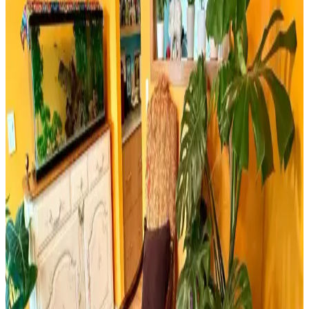
Öğütücü Karşılaştırması
Bosch TSM6A011W ve Musullu kahve ve baharat öğütücüsü
arasındaki farklar, özellikler ve kullanıcı yorumlarıyla en uygun
seçimi yapmanıza yardımcı olur.
Retro Ahşap Poster Karşılaştırması: Dışarıdan Stres
Getirmek Yasaktır ve Edebiyat Sokağı Setleri
İki farklı retro ahşap poster ürününü karşılaştırıyoruz. Dışarıdan stres
getirmek yasaktır yazılı poster ve edebiyat temalı setler, kalite ve
kullanım açısından detaylı analizlerle ev dekorasyonunuza yeni bir
soluk getiriyor.
Milwaukee Alüminyum Şerit Metre 8mt 25mm
Dayanıklı ve Hassas Profesyonel Ölçüm Aracı
Milwaukee Alüminyum Şerit Metre 8 metre uzunluğu ve 25mm
genişliğiyle, dayanıklı yapısı ve yüksek hassasiyetiyle inşaat ve yapı
sektöründe güvenilir ölçüm sağlar.
Yıpranmış Banyolarda Renk Uyumu ve Mekan
Kullanımı İçin Doğru Boya Seçimi