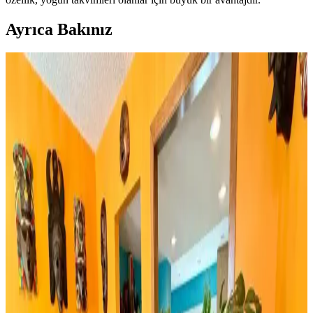
Ayrıca Bakınız
Huzur Party Store 5 Metre Yeşil Çam Dalı ve Işıklı
Çam Dalı Karşılaştırması
İki farklı yeşil çam dalı ürününün detaylı özellikleri, kullanıcı
yorumları ve kullanım alanları karşılaştırmasıyla yılbaşı
dekorasyonunuza en uygun seçimi yapın.
Rattan Ayakkabılık: Doğal Şıklık ve Fonksiyonellik
Sunan Dekorasyon Seçeneği
Rattan ayakkabılık, doğal malzeme kullanımı ve estetik
görünümüyle modern ve sürdürülebilir dekorasyonun vazgeçilmez
parçasıdır. Hafifliği ve dayanıklılığıyla fonksiyonel çözümler sunar.
Bambu Stor Perdeler Karşılaştırması: Evesen ve
Linadora Modellerinin Özellikleri ve Farkları
Evesen ve Linadora bambu stor perdelerinin tasarım, dayanıklılık ve