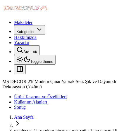
Makaleler
Kategoriler
Hakkımızda
Yazarlar
Ara...
⌘
K
Toggle theme
MS DECOR 2'li Modern Çınar Yaprak Seti: Şık ve Dayanıklı
Dekorasyon Çözümü
Ürün Tasarımı ve Özellikleri
Kullanım Alanları
Sonuç
Ana Sayfa
ms-decor-2-li-modern-cinar-yaprak-seti-sik-ve-dayanikli-