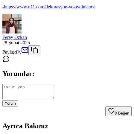
-
https://www.n11.com/dekorasyon-ve-aydinlatma
Feray Özkan
28 Şubat 2025
Paylaş:
f
𝕏
Yorumlar:
Yorum
0
Beğen
Ayrıca Bakınız