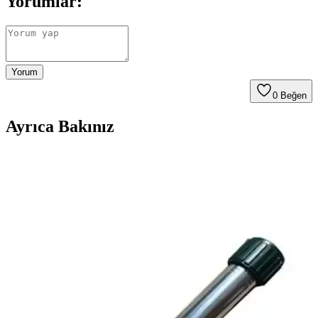
Yorumlar:
Yorum
0
Beğen
Ayrıca Bakınız
OPC Konsantre Yılan Kovucu 100 cc Güvenli ve
Etkili Sürüngen Koruma Çözümü
OPC Konsantre Yılan Kovucu 100 cc, doğal formülü ile bahçe ve
ev çevresinde sürüngenleri uzak tutar, kolay kullanımıyla güvenli ve
etkili koruma sağlar.
Titan Köstebek Fare Yılan Kovucu Solar Güneş
Panelli Güvenlik Çözümü
Titan Köstebek Fare Yılan Kovucu, güneş enerjisiyle çalışan, geniş