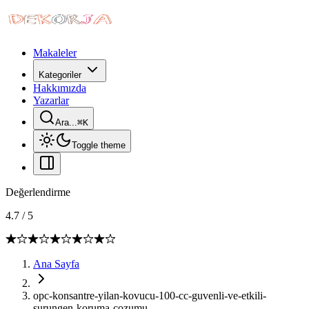
Makaleler
Kategoriler
Hakkımızda
Yazarlar
Ara...
⌘
K
Toggle theme
Değerlendirme
4.7
/
5
Ana Sayfa
opc-konsantre-yilan-kovucu-100-cc-guvenli-ve-etkili-
surungen-koruma-cozumu