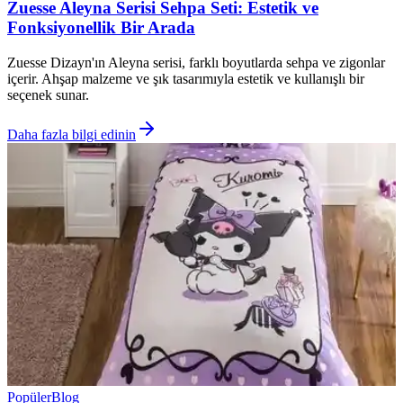
Zuesse Aleyna Serisi Sehpa Seti: Estetik ve
Fonksiyonellik Bir Arada
Zuesse Dizayn'ın Aleyna serisi, farklı boyutlarda sehpa ve zigonlar
içerir. Ahşap malzeme ve şık tasarımıyla estetik ve kullanışlı bir
seçenek sunar.
Daha fazla bilgi edinin
Popüler
Blog