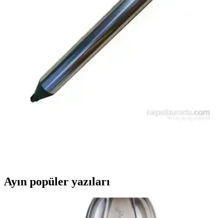
alan koruma sağlayan, ultrasonik sesler ve su geçirmez tasarımıyla
zararlı hayvanları uzak tutan güvenilir bir cihazdır.
Doğal ve Etkili Birlik Çam Katranı Haşere Kovucu
1 kg ile Güvenli Koruma
Birlik Çam Katranı Haşere Kovucu, doğal içeriklerle yılan ve
akrepleri uzaklaştırır, çevre ve sağlık dostudur, pratik kullanımıyla
uzun süreli etkili koruma sunar.
Tokyo Bahçe Tipi Fare, Yılan ve Köstebek Kovucu:
Etkili ve Doğal Bahçe Koruma Çözümü
Geniş alanlarda etkili koruma sağlayan Tokyo Bahçe Tipi Fare,
Yılan ve Köstebek Kovucu, ultrasonik dalgalarla zararlı hayvanları
uzaklaştırır, çevre dostu ve suya dayanıklı özellikleriyle yıl boyunca
kullanılır.
Ayın popüler yazıları