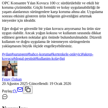
OPC Konsantre Yılan Kovucu 100 cc sürdürülebilir ve etkili bir
koruma çözümüdür. Güçlü formülü ve kolay uygulanabilirliği ile
yaşam alanlarınızı sürüngenlere karşı koruma altına alır. Uygulama
sonrası etkisini gösteren ürün bölgenin güvenliğini artırmak
isteyenler için idealdir.
Eğer doğal ve güvenilir bir yılan kovucu arıyorsanız bu ürün size
uygun olabilir. Ancak yoğun kokusu ve kullanım sırasında dikkat
edilmesi gereken noktalar göz önünde bulundurulmalıdır. Düzenli
kullanım ve doğru uygulama ile istenmeyen sürüngenlerin
yaklaşmasını büyük ölçüde engelleyebilirsiniz.
#
yilan
#
surungen
#
bahce-koruma
#
kertenkele-onleyici
#
akrep-
kovucu
#
dogal-pestisit
#
kullanim-kolayligi
Feray Özkan
20 Ağustos 2025
·
Güncellendi:
19 Ocak 2026
Paylaş:
f
𝕏