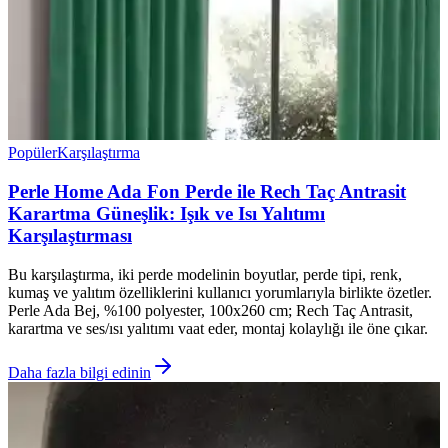
Popüler
Karşılaştırma
Perle Home Ada Fon Perde ile Rech Taç Antrasit
Karartma Güneşlik: Işık ve Isı Yalıtımı
Karşılaştırması
Bu karşılaştırma, iki perde modelinin boyutlar, perde tipi, renk,
kumaş ve yalıtım özelliklerini kullanıcı yorumlarıyla birlikte özetler.
Perle Ada Bej, %100 polyester, 100x260 cm; Rech Taç Antrasit,
karartma ve ses/ısı yalıtımı vaat eder, montaj kolaylığı ile öne çıkar.
Daha fazla bilgi edinin