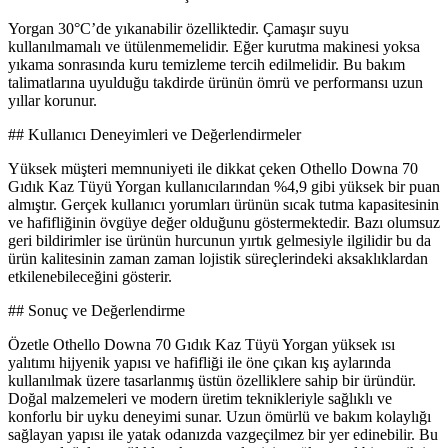
Yorgan 30°C’de yıkanabilir özelliktedir. Çamaşır suyu
kullanılmamalı ve ütülenmemelidir. Eğer kurutma makinesi yoksa
yıkama sonrasında kuru temizleme tercih edilmelidir. Bu bakım
talimatlarına uyulduğu takdirde ürünün ömrü ve performansı uzun
yıllar korunur.
## Kullanıcı Deneyimleri ve Değerlendirmeler
Yüksek müşteri memnuniyeti ile dikkat çeken Othello Downa 70
Gıdık Kaz Tüyü Yorgan kullanıcılarından %4,9 gibi yüksek bir puan
almıştır. Gerçek kullanıcı yorumları ürünün sıcak tutma kapasitesinin
ve hafifliğinin övgüye değer olduğunu göstermektedir. Bazı olumsuz
geri bildirimler ise ürünün hurcunun yırtık gelmesiyle ilgilidir bu da
ürün kalitesinin zaman zaman lojistik süreçlerindeki aksaklıklardan
etkilenebileceğini gösterir.
## Sonuç ve Değerlendirme
Özetle Othello Downa 70 Gıdık Kaz Tüyü Yorgan yüksek ısı
yalıtımı hijyenik yapısı ve hafifliği ile öne çıkan kış aylarında
kullanılmak üzere tasarlanmış üstün özelliklere sahip bir üründür.
Doğal malzemeleri ve modern üretim teknikleriyle sağlıklı ve
konforlu bir uyku deneyimi sunar. Uzun ömürlü ve bakım kolaylığı
sağlayan yapısı ile yatak odanızda vazgeçilmez bir yer edinebilir. Bu