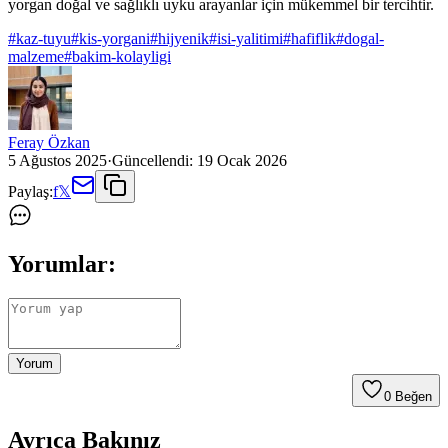
yorgan doğal ve sağlıklı uyku arayanlar için mükemmel bir tercihtir.
#
kaz-tuyu
#
kis-yorgani
#
hijyenik
#
isi-yalitimi
#
hafiflik
#
dogal-
malzeme
#
bakim-kolayligi
Feray Özkan
5 Ağustos 2025
·
Güncellendi:
19 Ocak 2026
Paylaş:
f
𝕏
Yorumlar:
Yorum
0
Beğen
Ayrıca Bakınız