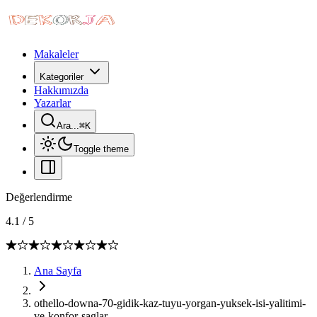
Makaleler
Kategoriler
Hakkımızda
Yazarlar
Ara...
⌘
K
Toggle theme
Değerlendirme
4.1
/
5
Ana Sayfa
othello-downa-70-gidik-kaz-tuyu-yorgan-yuksek-isi-yalitimi-
ve-konfor-saglar