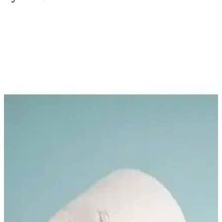
Penelope Alegra Kaz Tüyü Yorgan 10,5 Tog Doğal
ve Hafif Uyku Konforu Sağlar
Penelope Alegra kaz tüyü yorgan, doğal malzemeleri ve hafif
yapısıyla soğuk havalarda dahi sıcaklık ve konfor sunar, hijyenik ve
yıkanabilir özellikleriyle sağlıklı uyku sağlar.
Varol Tek Kişilik Kaz Tüyü Yorgan: Yüksek Isı
Yalıtımı ve Konfor Sunan Kaliteli Ürün
Varol Tek Kişilik Kaz Tüyü Yorgan, hafifliği ve yüksek ısı
yalıtımıyla soğuk havalarda mükemmel uyku sağlar, doğal pamuk
yüzeyi ve tüy geçirmez tasarımıyla konfor ve hijyen sunar.
Penelope Lisa Kaz Tüyü Yorgan Seti: Doğal
Malzemelerle Konfor ve Sağlık Odaklı Uyku
Deneyimi
Penelope Lisa kaz tüyü yorgan seti, doğal malzeme, higroskopi
özellikleri ve yıkanabilir yapısıyla konforlu ve sağlıklı uyku sunar,
kış aylarında ideal tercih olur.