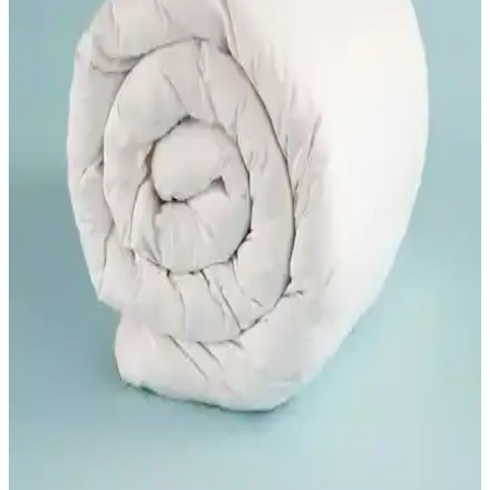
Othello Kaz Tüyü Yastık: Sağlıklı ve Konforlu Uyku
İçin Yüksek Kaliteli Seçenek
Othello'nun kaz tüyü yastığı, hijyenik ve uzun ömürlü yapısıyla
sağlıklı uyku sunar. Nem ve alerjiye karşı dirençli, kolay bakım ve
yüksek konfor sağlar.
Penelope Alegra Kaz Tüyü Yastık: Doğal Konfor ve
Dayanıklılık Sunan Uyku Ürünü
Penelope Alegra kaz tüyü yastık, doğal malzemeleri, nefes alabilir
yapısı ve konforlu tasarımıyla sağlıklı ve rahat bir uyku sağlar,
dayanıklılık ve estetik sunar.
Yataş Bedding Deluxe Kaz Tüyü Yastık: Doğal ve
Konforlu Uyku Deneyimi Sağlar
Yataş Bedding Deluxe Kaz Tüyü Yastık, doğal dolgu ve hijyen
özellikleriyle mevsimlere uygun, rahat ve sağlıklı uyku sunar. Uzun
ömürlü ve formunu koruyan tasarımıyla tercih edilir.
Valena Home Antialerjik Kaz Tüyü Uyku Yastığı: