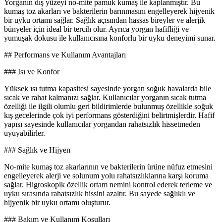
Yorganın dış yüzeyi no-mite pamuk kumaş ile kaplanmıştır. Bu
kumaş toz akarları ve bakterilerin barınmasını engelleyerek hijyenik
bir uyku ortamı sağlar. Sağlık açısından hassas bireyler ve alerjik
bünyeler için ideal bir tercih olur. Ayrıca yorgan hafifliği ve
yumuşak dokusu ile kullanıcısına konforlu bir uyku deneyimi sunar.
## Performans ve Kullanım Avantajları
### Isı ve Konfor
Yüksek ısı tutma kapasitesi sayesinde yorgan soğuk havalarda bile
sıcak ve rahat kalmanızı sağlar. Kullanıcılar yorganın sıcak tutma
özelliği ile ilgili olumlu geri bildirimlerde bulunmuş özellikle soğuk
kış gecelerinde çok iyi performans gösterdiğini belirtmişlerdir. Hafif
yapısı sayesinde kullanıcılar yorgandan rahatsızlık hissetmeden
uyuyabilirler.
### Sağlık ve Hijyen
No-mite kumaş toz akarlarının ve bakterilerin ürüne nüfuz etmesini
engelleyerek alerji ve solunum yolu rahatsızlıklarına karşı koruma
sağlar. Higroskopik özellik ortam nemini kontrol ederek terleme ve
uyku sırasında rahatsızlık hissini azaltır. Bu sayede sağlıklı ve
hijyenik bir uyku ortamı oluşturur.
### Bakım ve Kullanım Koşulları