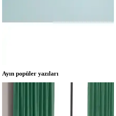
Doğal ve Sağlıklı Uyku Deneyimi
Valena Home'un antialerjik kaz tüyü yastığı, doğal malzemeleri,
hijyenik yapısı ve ergonomik tasarımıyla sağlıklı ve konforlu bir
uyku deneyimi sunar.
Othello Downa 70 Gıdık Kaz Tüyü Yorgan - Yüksek
Isı Yalıtımı ve Konfor Sağlar
Othello Downa 70 Gıdık Kaz Tüyü Yorgan, hafifliği ve yüksek ısı
tutma kapasitesiyle soğuk kış aylarında mükemmel konfor sağlar,
hijyenik yapısıyla sağlıklı uyku sunar.
Ayın popüler yazıları