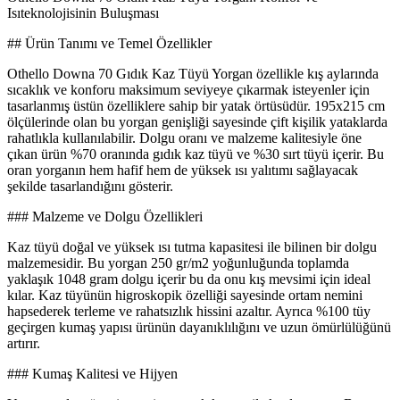
Isıteknolojisinin Buluşması
## Ürün Tanımı ve Temel Özellikler
Othello Downa 70 Gıdık Kaz Tüyü Yorgan özellikle kış aylarında
sıcaklık ve konforu maksimum seviyeye çıkarmak isteyenler için
tasarlanmış üstün özelliklere sahip bir yatak örtüsüdür. 195x215 cm
ölçülerinde olan bu yorgan genişliği sayesinde çift kişilik yataklarda
rahatlıkla kullanılabilir. Dolgu oranı ve malzeme kalitesiyle öne
çıkan ürün %70 oranında gıdık kaz tüyü ve %30 sırt tüyü içerir. Bu
oran yorganın hem hafif hem de yüksek ısı yalıtımı sağlayacak
şekilde tasarlandığını gösterir.
### Malzeme ve Dolgu Özellikleri
Kaz tüyü doğal ve yüksek ısı tutma kapasitesi ile bilinen bir dolgu
malzemesidir. Bu yorgan 250 gr/m2 yoğunluğunda toplamda
yaklaşık 1048 gram dolgu içerir bu da onu kış mevsimi için ideal
kılar. Kaz tüyünün higroskopik özelliği sayesinde ortam nemini
hapsederek terleme ve rahatsızlık hissini azaltır. Ayrıca %100 tüy
geçirgen kumaş yapısı ürünün dayanıklılığını ve uzun ömürlülüğünü
artırır.
### Kumaş Kalitesi ve Hijyen