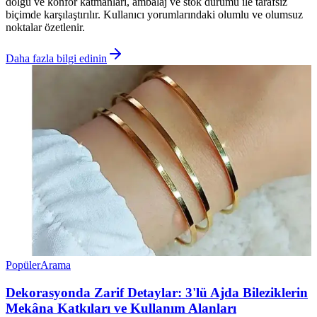
dolgu ve konfor katmanları, ambalaj ve stok durumu ile tarafsız
biçimde karşılaştırılır. Kullanıcı yorumlarındaki olumlu ve olumsuz
noktalar özetlenir.
Daha fazla bilgi edinin
Popüler
Arama
Dekorasyonda Zarif Detaylar: 3'lü Ajda Bileziklerin
Mekâna Katkıları ve Kullanım Alanları