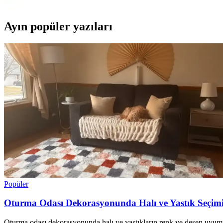
Ayın popüler yazıları
Popüler
Oturma Odası Dekorasyonunda Halı ve Yastık Seçi
Oturma odası dekorasyonunda halı ve yastıkların renk ve desen uyumu m