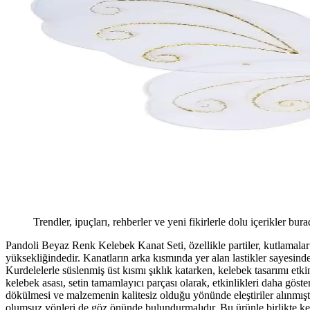
Trendler, ipuçları, rehberler ve yeni fikirlerle dolu içerikler bura
Pandoli Beyaz Renk Kelebek Kanat Seti, özellikle partiler, kutlamalar 
yüksekliğindedir. Kanatların arka kısmında yer alan lastikler sayesinde
Kurdelelerle süslenmiş üst kısmı şıklık katarken, kelebek tasarımı etki
kelebek asası, setin tamamlayıcı parçası olarak, etkinlikleri daha göste
dökülmesi ve malzemenin kalitesiz olduğu yönünde eleştiriler alınmıştı
olumsuz yönleri de göz önünde bulundurmalıdır. Bu ürünle birlikte keleb