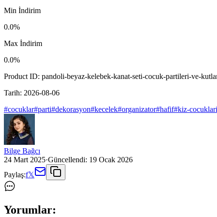
Min İndirim
0.0
%
Max İndirim
0.0
%
Product ID:
pandoli-beyaz-kelebek-kanat-seti-cocuk-partileri-ve-kutl
Tarih:
2026-08-06
#
cocuklar
#
parti
#
dekorasyon
#
kecelek
#
organizator
#
hafif
#
kiz-cocuklar
Bilge Bağcı
24 Mart 2025
·
Güncellendi:
19 Ocak 2026
Paylaş:
f
𝕏
Yorumlar: