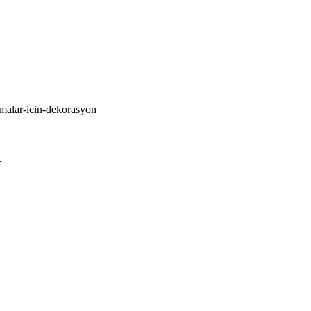
amalar-icin-dekorasyon
i