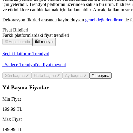
için yeterlidir. Trendyol platformu üzerinden satılan bu ürün, hızlı te
ve etkinliklere canlılık katmak için kullanılabilir. Ancak, kullanım sı
Dekorasyon fikirleri arasında kaybolduysan
genel değerlendirme
ile f
Fiyat Bilgileri
Farklı platformlardaki fiyat trendleri
🛒
Hepsiburada
🛍️
Trendyol
Seçili Platform:
Trendyol
ℹ️ Sadece Trendyol'da fiyat mevcut
Gün başına
✗
Hafta başına
✗
Ay başına
✗
Yıl başına
Yıl Başına Fiyatlar
Min Fiyat
199.99
TL
Max Fiyat
199.99
TL