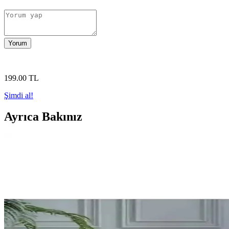
Yorum
199
.00
TL
Şimdi al!
Ayrıca Bakınız
Palmiye Hobi Sanat Kırtasiye Sayılarla Boyama Setler
Palmiye Hobi Sanat kırtasiye'nin Kayık ve Sahil Kasabası temalı sayılar
keşfedin.
Adel Sakura ve NaSaDAN Pati Silgi Karşılaştırması: Ö
Adel Sakura ve NaSaDAN Pati Silgi'nin özelliklerini, kullanıcı yorumla