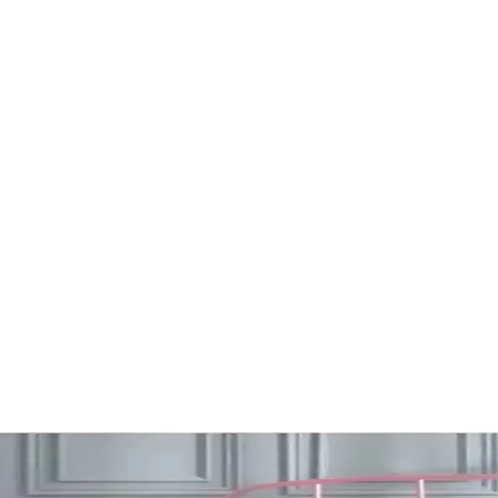
i Karşılaştırması ve Detaylı İnceleme
la boyama setleri detaylı karşılaştırması. Her iki ürünün özellikleri, k
zellikleri ve Kullanıcı Yorumları
rını ve karşılaştırmalarını detaylı inceleyerek, ihtiyaçlarınıza uygun e