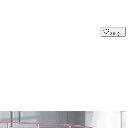
0
Beğen
ullanıcı yorumları ve avantajlarıyla hangi setin size uygun olduğunu
n iyi silgiyi seçmenize yardımcı oluyoruz.