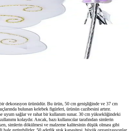
ici bir dekorasyon ürünüdür. Bu ürün, 50 cm genişliğinde ve 37 cm
çlarında bulunan kelebek figürleri, ürünün cazibesini artırır.
erine uyum sağlar ve rahat bir kullanım sunar. 30 cm yüksekliğindeki
kullanımı kolaydır. Ancak, bazı kullanıcılar tarafından simlerin
irken, simlerin dökülmesi ve malzeme kalitesinin düşük olması gibi
 hale getirebilirler. 50 adetlik stok kapasitesi, büyük organizasyonlar