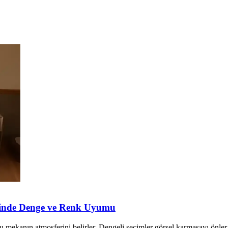
minde Denge ve Renk Uyumu
ekanın atmosferini belirler. Dengeli seçimler görsel karmaşayı önler v