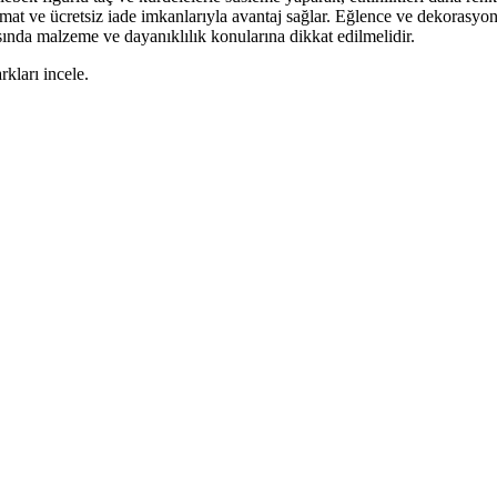
slimat ve ücretsiz iade imkanlarıyla avantaj sağlar. Eğlence ve dekorasyo
rasında malzeme ve dayanıklılık konularına dikkat edilmelidir.
arkları incele.