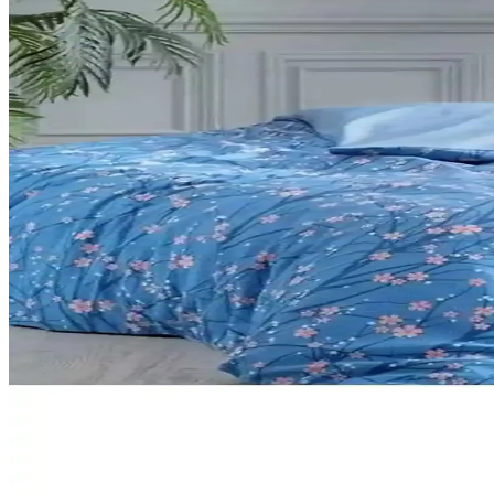
Çocuklar İçin Sportaj Işıklı Patenler Karşılaştırması 
Bu makalede, iki popüler Sportaj ışıklı çocuk pateni detaylarıyla karşı
Genel Markalar ve SolinpaTech 3D Kalemleri Karşılaş
İki popüler 3D kalemi karşılaştırıyoruz. Kullanım kolaylığı, güvenlik,
Palmiye Hobi Sanat ve Tabdiko Sayılarla Boyama Setle
İki popüler sayılarla boyama setinin detaylı karşılaştırması, içerikleri 
Çocuklar İçin 208 Parçalık Boyama Seti: Yaratıcılığı 
Geniş renk ve parça seçeneğiyle çocukların yaratıcılığını artıran güven
Ender Home CottonVerse ve Safir Tiny Tavşan Kulakl
İki popüler çocuk bornozunu detaylı şekilde karşılaştırıyoruz. Malzeme
Özdilek Tek Kişilik Nevresim Takımları: Konfor ve Ş
Özdilek'in çeşitli tasarımlarıyla, konfor ve şıklığı bir arada sunan tek