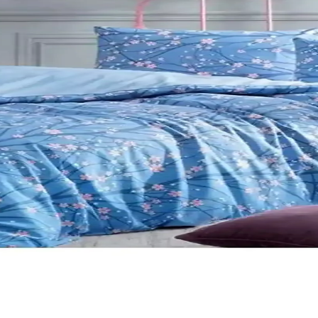
ve En İyi Seçenekler
laştırılıyor. Ürünlerin özellikleri ve kullanıcı yorumlarıyla en uygun se
tırması ve Kullanım İpuçları
 fiyat ve tasarım özellikleriyle en iyi seçimi yapmanıza yardımcı oluyoru
ri Karşılaştırması ve Özellikleri
ve kullanıcı yorumlarıyla en iyi seçimi yapmanızı sağlar.
Geliştiren Eğitici Malzeme
li ve dayanıklı 208 parçalık boyama seti, eğlence ve eğitimi bir arada s
ı Çocuk Bornozlarının Karşılaştırması
 kalitesi, tasarım ve dayanıklılık gibi kriterlerle, en uygun seçimi yap
ıklık Sunan Seçenekler
 kişilik nevresim takımları, kaliteli kumaşlar ve uygun fiyat seçenekleriy