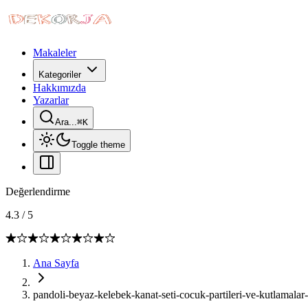
Makaleler
Kategoriler
Hakkımızda
Yazarlar
Ara...
⌘
K
Toggle theme
Değerlendirme
4.3
/
5
Ana Sayfa
pandoli-beyaz-kelebek-kanat-seti-cocuk-partileri-ve-kutlamalar