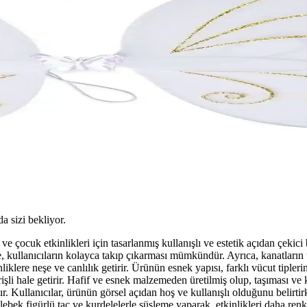
da sizi bekliyor.
ve çocuk etkinlikleri için tasarlanmış kullanışlı ve estetik açıdan çek
, kullanıcıların kolayca takıp çıkarması mümkündür. Ayrıca, kanatların u
nliklere neşe ve canlılık getirir. Ürünün esnek yapısı, farklı vücut tipl
rişli hale getirir. Hafif ve esnek malzemeden üretilmiş olup, taşıması ve 
r. Kullanıcılar, ürünün görsel açıdan hoş ve kullanışlı olduğunu belirt
ek figürlü taç ve kurdelelerle süsleme yaparak, etkinlikleri daha renkli