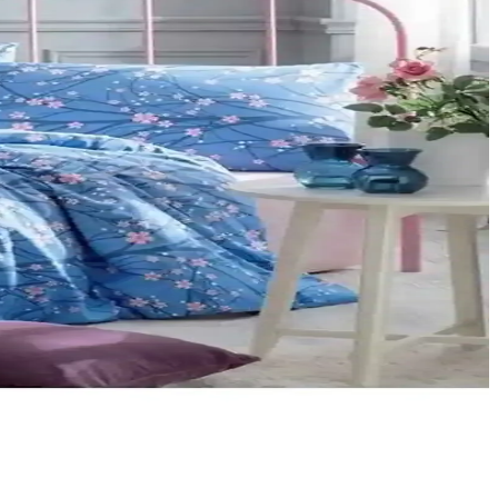
çeneği belirlemenize yardımcı oluyor.
z.
unar.
manıza yardımcı oluyoruz.
le odanızı yenilemenize yardımcı olur.