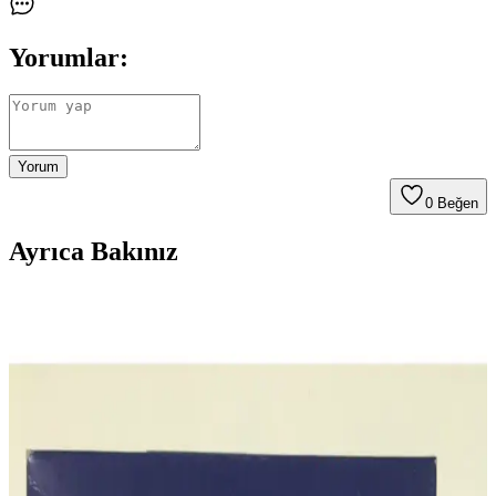
Yorumlar:
Yorum
0
Beğen
Ayrıca Bakınız
Philips 3000 Serisi L Airfryer ile Sağlıklı ve Pratik
Mutfak Deneyimi
Philips 3000 Serisi L Airfryer, geniş haznesi ve modern tasarımıyla
sağlıklı ve pratik yemekler sunar. Güvenilir performansı ve kolay
kullanımıyla mutfakta vazgeçilmez olur.
Philips FC 8785 Performer Silent için uyumlu S-bag
torba: sızdırmazlık ve kolay değişim