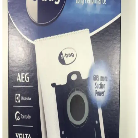
Philips DST5030/80 2400W Buharlı Ütü İncelemesi
ve Kullanıcı Yorumları
Philips DST5030/80 modeli, 2400W gücü, güçlü buhar çıkışı ve
pratik özellikleriyle öne çıkan kullanışlı bir ütüdür. Hafifliği ve
dayanıklı tasarımıyla evde kolay kullanım sağlar.
Philips Marathon Ultimate Orijinal Çelik Süpürge
Borusu Fc 9919 Detaylı İnceleme ve Kullanıcı
Yorumları
Philips Marathon Ultimate serisine ait orijinal çelik süpürge borusu,
yüksek dayanıklılık ve stabilite sağlayan metal yapısı ile uzun
ömürlü kullanım sunar. Türkiye menşeli ve FERSAN FİLTRE
üretimidir.
Philips DST3030/70 Buharlı Ütü: Günlük Kullanım
İçin Yüksek Performanslı ve Pratik Çözüm
Philips DST3030/70 buharlı ütü, 2400 watt gücü, seramik tabanı ve
yüksek buhar çıkışıyla kırışıklıkları hızlıca giderir, kullanımı kolay
ve güvenli bir ütüleme deneyimi sunar.