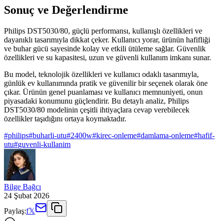
Sonuç ve Değerlendirme
Philips DST5030/80, güçlü performansı, kullanışlı özellikleri ve
dayanıklı tasarımıyla dikkat çeker. Kullanıcı yorar, ürünün hafifliği
ve buhar gücü sayesinde kolay ve etkili ütüleme sağlar. Güvenlik
özellikleri ve su kapasitesi, uzun ve güvenli kullanım imkanı sunar.
Bu model, teknolojik özellikleri ve kullanıcı odaklı tasarımıyla,
günlük ev kullanımında pratik ve güvenilir bir seçenek olarak öne
çıkar. Ürünün genel puanlaması ve kullanıcı memnuniyeti, onun
piyasadaki konumunu güçlendirir. Bu detaylı analiz, Philips
DST5030/80 modelinin çeşitli ihtiyaçlara cevap verebilecek
özellikler taşıdığını ortaya koymaktadır.
#
philips
#
buharli-utu
#
2400w
#
kirec-onleme
#
damlama-onleme
#
hafif-
utu
#
guvenli-kullanim
Bilge Bağcı
24 Şubat 2026
Paylaş:
f
𝕏