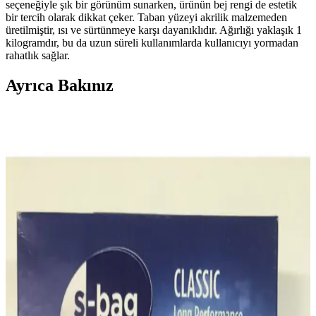
seçeneğiyle şık bir görünüm sunarken, ürünün bej rengi de estetik
bir tercih olarak dikkat çeker. Taban yüzeyi akrilik malzemeden
üretilmiştir, ısı ve sürtünmeye karşı dayanıklıdır. Ağırlığı yaklaşık 1
kilogramdır, bu da uzun süreli kullanımlarda kullanıcıyı yormadan
rahatlık sağlar.
Ayrıca Bakınız
Philips 3000 Serisi L Airfryer ile Sağlıklı ve Pratik
Mutfak Deneyimi
Philips 3000 Serisi L Airfryer, geniş haznesi ve modern tasarımıyla
sağlıklı ve pratik yemekler sunar. Güvenilir performansı ve kolay
kullanımıyla mutfakta vazgeçilmez olur.
Philips FC 8785 Performer Silent için uyumlu S-bag
torba: sızdırmazlık ve kolay değişim
Bu analiz, Philips FC 8785 Performer Silent ile uyumlu S-bag
torbasının beyaz tasarımı, dayanıklı kumaşı ve kapama güvenliği ile
kullanım kolaylığı ve sızdırmazlığı değerlendirir; kullanıcı geri
bildirimlerini özetler.