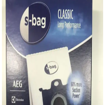
Bu analiz, Philips FC 8785 Performer Silent ile uyumlu S-bag
torbasının beyaz tasarımı, dayanıklı kumaşı ve kapama güvenliği ile
kullanım kolaylığı ve sızdırmazlığı değerlendirir; kullanıcı geri
bildirimlerini özetler.
Philips DST5030/80 2400W Buharlı Ütü İncelemesi
ve Kullanıcı Yorumları
Philips DST5030/80 modeli, 2400W gücü, güçlü buhar çıkışı ve
pratik özellikleriyle öne çıkan kullanışlı bir ütüdür. Hafifliği ve
dayanıklı tasarımıyla evde kolay kullanım sağlar.
Philips Marathon Ultimate Orijinal Çelik Süpürge
Borusu Fc 9919 Detaylı İnceleme ve Kullanıcı
Yorumları
Philips Marathon Ultimate serisine ait orijinal çelik süpürge borusu,
yüksek dayanıklılık ve stabilite sağlayan metal yapısı ile uzun
ömürlü kullanım sunar. Türkiye menşeli ve FERSAN FİLTRE
üretimidir.
Philips DST3030/70 Buharlı Ütü: Günlük Kullanım