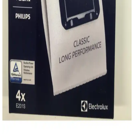
Arnica ET14300 ile Philips karşılaştırması: Emiş
gücü ve ses seviyesi odaklı farklar
Bu karşılaştırma, Arnica ET14300 Tesla Premium Rose ile Philips
PowerPro Compact FC9323/07 tozsuz torbasız elektrikli
süpürgelerini motor gücü, hazne kapasitesi, ses seviyesi, filtre
sistemi ve ergonomi açısından tarafsız olarak analiz eder; kullanıcı
geri bildirimlerini de öne çıkarır.
Philips Crp197/01 Triactive Başlık İncelemesi:
Temizlik Performansı ve Kullanıcı Yorumları
Philips'in Triactive başlığı, yüksek çekiş gücü ve çok yönlü kullanım
özellikleriyle öne çıkıyor. Kullanıcılar, ürünün etkili temizlik
sağladığını ve ergonomik tasarımını beğeniyor, ancak dayanıklılık
konusunda bazı endişeler dile getiriliyor.
Philips S- Bag Toz Torbası Uyumlu Modeli: Güçlü
ve Sessiz Temizlik Çözümü
Philips'in S- Bag toz torbası modeli, yüksek performans, sessiz
çalışma ve hijyenik tasarımıyla ev temizliğinde yeni bir seviyeye
ulaşmanızı sağlar.