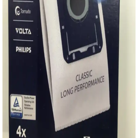
İçin Yüksek Performanslı ve Pratik Çözüm
Philips DST3030/70 buharlı ütü, 2400 watt gücü, seramik tabanı ve
yüksek buhar çıkışıyla kırışıklıkları hızlıca giderir, kullanımı kolay
ve güvenli bir ütüleme deneyimi sunar.
Arnica ET14300 ile Philips karşılaştırması: Emiş
gücü ve ses seviyesi odaklı farklar
Bu karşılaştırma, Arnica ET14300 Tesla Premium Rose ile Philips
PowerPro Compact FC9323/07 tozsuz torbasız elektrikli
süpürgelerini motor gücü, hazne kapasitesi, ses seviyesi, filtre
sistemi ve ergonomi açısından tarafsız olarak analiz eder; kullanıcı
geri bildirimlerini de öne çıkarır.
Philips Crp197/01 Triactive Başlık İncelemesi:
Temizlik Performansı ve Kullanıcı Yorumları
Philips'in Triactive başlığı, yüksek çekiş gücü ve çok yönlü kullanım
özellikleriyle öne çıkıyor. Kullanıcılar, ürünün etkili temizlik
sağladığını ve ergonomik tasarımını beğeniyor, ancak dayanıklılık
konusunda bazı endişeler dile getiriliyor.