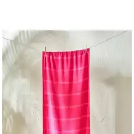
Avantajları
İki yüksek kaliteli pamuklu plaj havlusu arasında boyut, tasarım ve
kullanım özellikleriyle farklar ve benzerlikler detaylıca inceleniyor,
doğru tercih yapmanıza yardımcı oluyor.
Plaj Havlusu Karşılaştırması: Doğa Dostu ve
Pamuklu Modellerin Özellikleri
İki plaj havlusu modelinin malzeme, boyut, kuruma hızı ve kullanıcı
yorumlarıyla karşılaştırması, seçim yaparken dikkat edilmesi gereken
noktaları özetliyor.
Mikrofiber Plaj Havlusu Karşılaştırması:
Altınyılz<dı>z ve Nabaiji Ürünleri
İki mikrofiber plaj havlusunun malzeme, boyut, emicilik ve kullanım
kolaylığı gibi özellikleri detaylı karşılaştırmasıyla ihtiyaçlarınıza en
uygun seçeneği belirleyin.
Bella Maison Holly ve Madame Coco Tortue Plaj
Havlusu Karşılaştırması: Özellikler ve Kullanıcı
Yorumları