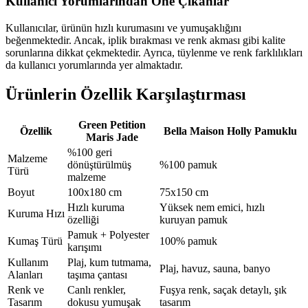
Kullanıcı Yorumlarından Öne Çıkanlar
Kullanıcılar, ürünün hızlı kurumasını ve yumuşaklığını
beğenmektedir. Ancak, iplik bırakması ve renk akması gibi kalite
sorunlarına dikkat çekmektedir. Ayrıca, tüylenme ve renk farklılıkları
da kullanıcı yorumlarında yer almaktadır.
Ürünlerin Özellik Karşılaştırması
Green Petition
Özellik
Bella Maison Holly Pamuklu
Maris Jade
%100 geri
Malzeme
dönüştürülmüş
%100 pamuk
Türü
malzeme
Boyut
100x180 cm
75x150 cm
Hızlı kuruma
Yüksek nem emici, hızlı
Kuruma Hızı
özelliği
kuruyan pamuk
Pamuk + Polyester
Kumaş Türü
100% pamuk
karışımı
Kullanım
Plaj, kum tutmama,
Plaj, havuz, sauna, banyo
Alanları
taşıma çantası
Renk ve
Canlı renkler,
Fuşya renk, saçak detaylı, şık
Tasarım
dokusu yumuşak
tasarım