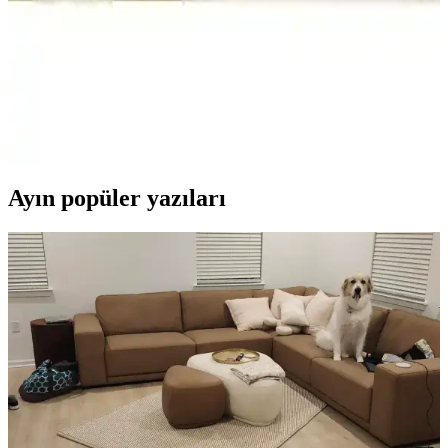
yüksek emiciliğe sahip peştemalleri arasındaki farkları keşfedin,
kullanım avantajları ve kullanıcı yorumlarıyla en uygun ürünü seçin.
Bella Maison Holly ve Maisonette Marıs Plaj
Havluları Karşılaştırması
İki farklı plaj havlusunun malzeme, tasarım, kuruma hızı ve kullanıcı
geri bildirimleri üzerinden detaylı karşılaştırması yapıldı.
Ayın popüler yazıları