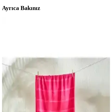
Ayrıca Bakınız
English Home ve Bella Maison Pamuklu Plaj
Havlusu Karşılaştırması: Özellikler ve Kullanım
Avantajları
İki yüksek kaliteli pamuklu plaj havlusu arasında boyut, tasarım ve
kullanım özellikleriyle farklar ve benzerlikler detaylıca inceleniyor,
doğru tercih yapmanıza yardımcı oluyor.
Plaj Havlusu Karşılaştırması: Doğa Dostu ve
Pamuklu Modellerin Özellikleri
İki plaj havlusu modelinin malzeme, boyut, kuruma hızı ve kullanıcı
yorumlarıyla karşılaştırması, seçim yaparken dikkat edilmesi gereken
noktaları özetliyor.
Mikrofiber Plaj Havlusu Karşılaştırması:
Altınyılz<dı>z ve Nabaiji Ürünleri