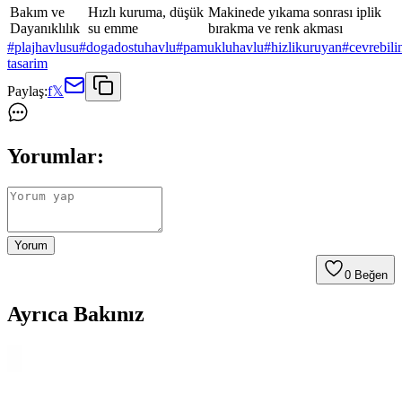
Bakım ve
Hızlı kuruma, düşük
Makinede yıkama sonrası iplik
Dayanıklılık
su emme
bırakma ve renk akması
#
plajhavlusu
#
dogadostuhavlu
#
pamukluhavlu
#
hizlikuruyan
#
cevrebili
tasarim
Paylaş:
f
𝕏
Yorumlar:
Yorum
0
Beğen
Ayrıca Bakınız
English Home ve Bella Maison Pamuklu Plaj
Havlusu Karşılaştırması: Özellikler ve Kullanım