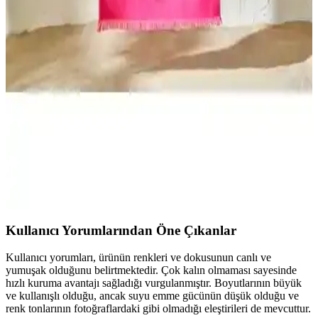
seçim yapmanızı sağlar.
Kayra ve Varol Plaj ve Peştemal Ürünlerinin
Karşılaştırması: Özellikler ve Kullanıcı Yorumları
Kayra'nın organik pamuktan ince ve yüksek havlusu ile Varol'un
yüksek emiciliğe sahip peştemalleri arasındaki farkları keşfedin,
kullanım avantajları ve kullanıcı yorumlarıyla en uygun ürünü seçin.
Bella Maison Holly ve Maisonette Marıs Plaj
Havluları Karşılaştırması
İki farklı plaj havlusunun malzeme, tasarım, kuruma hızı ve kullanıcı
geri bildirimleri üzerinden detaylı karşılaştırması yapıldı.
Kullanıcı Yorumlarından Öne Çıkanlar
Kullanıcı yorumları, ürünün renkleri ve dokusunun canlı ve
yumuşak olduğunu belirtmektedir. Çok kalın olmaması sayesinde
hızlı kuruma avantajı sağladığı vurgulanmıştır. Boyutlarının büyük
ve kullanışlı olduğu, ancak suyu emme gücünün düşük olduğu ve
renk tonlarının fotoğraflardaki gibi olmadığı eleştirileri de mevcuttur.