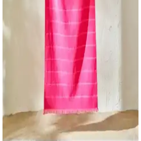
Bu makalede, Bella Maison Holly ve Madame Coco Tortue plaj
havlularının malzeme, boyut, tasarım ve kullanıcı memnuniyeti
açısından detaylı karşılaştırmasını bulabilirsiniz.
Çocuk ve Yetişkinler İçin En İyi Plaj Havluları
Karşılaştırması ve Seçim Rehberi
İki popüler plaj havlusu ürününü detaylı karşılaştırıyoruz. Çevre
dostu, hızlı kuruyan ve şık tasarımlı havlular arasından
ihtiyaçlarınıza uygun olanı seçmenize yardımcı oluyoruz.
Alora Peştamal ve Kayra Plaj Havlusu
Karşılaştırması: Özellikler ve Kullanıcı Yorumları
İki popüler pamuklu ürünün özellikleri, kullanım alanları ve
kullanıcı yorumlarıyla detaylı karşılaştırması, ihtiyaçlara uygun
seçim yapmanızı sağlar.
Kayra ve Varol Plaj ve Peştemal Ürünlerinin
Karşılaştırması: Özellikler ve Kullanıcı Yorumları
Kayra'nın organik pamuktan ince ve yüksek havlusu ile Varol'un