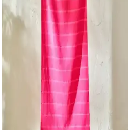
İki mikrofiber plaj havlusunun malzeme, boyut, emicilik ve kullanım
kolaylığı gibi özellikleri detaylı karşılaştırmasıyla ihtiyaçlarınıza en
uygun seçeneği belirleyin.
Bella Maison Holly ve Madame Coco Tortue Plaj
Havlusu Karşılaştırması: Özellikler ve Kullanıcı
Yorumları
Bu makalede, Bella Maison Holly ve Madame Coco Tortue plaj
havlularının malzeme, boyut, tasarım ve kullanıcı memnuniyeti
açısından detaylı karşılaştırmasını bulabilirsiniz.
Çocuk ve Yetişkinler İçin En İyi Plaj Havluları
Karşılaştırması ve Seçim Rehberi
İki popüler plaj havlusu ürününü detaylı karşılaştırıyoruz. Çevre
dostu, hızlı kuruyan ve şık tasarımlı havlular arasından
ihtiyaçlarınıza uygun olanı seçmenize yardımcı oluyoruz.
Alora Peştamal ve Kayra Plaj Havlusu
Karşılaştırması: Özellikler ve Kullanıcı Yorumları
İki popüler pamuklu ürünün özellikleri, kullanım alanları ve
kullanıcı yorumlarıyla detaylı karşılaştırması, ihtiyaçlara uygun