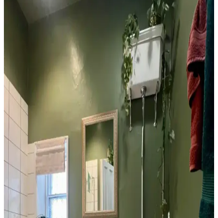
1960'lar banyolarını modernleştirmek için renk dengesi,
mikroçimento duvarlar, şeffaf duş perdeleri ve pirinç donanımlar
kullanılarak ferah ve estetik bir ortam yaratılabilir.
1970'ler Banyosunu 1000 Dolar Altında Yenilemek
İçin Yüksek Getirili Güncellemeler
1970'lerden kalma banyoları 1000 dolar altı bütçeyle yenilemek için
duvar boyası, aydınlatma, ayna ve fayans boyama gibi düşük
maliyetli ama etkili yöntemler sunuluyor. Retro estetik korunuyor.
Tuvaletin Üstü İçin Fonksiyonel ve Estetik
Dekorasyon ve Depolama Çözümleri
Tuvaletin üst kısmı, depolama dolapları, raflar, sanat eserleri ve
uygun aydınlatma ile hem fonksiyonel hem de estetik hale
getirilebilir. Doğru malzeme ve renk seçimi mekanın atmosferini
dengeler.
Banyo Dekorasyonunda Havlu Renk Seçimi: Estetik
ve Pratik İpuçları