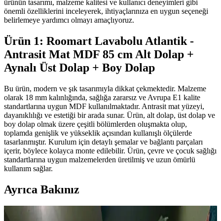
ürünün tasarımı, malzeme kalitesi ve kullanıcı deneyimleri gibi
önemli özelliklerini inceleyerek, ihtiyaçlarınıza en uygun seçeneği
belirlemeye yardımcı olmayı amaçlıyoruz.
Ürün 1: Roomart Lavabolu Atlantik -
Antrasit Mat MDF 85 cm Alt Dolap +
Aynalı Üst Dolap + Boy Dolap
Bu ürün, modern ve şık tasarımıyla dikkat çekmektedir. Malzeme
olarak 18 mm kalınlığında, sağlığa zararsız ve Avrupa E1 kalite
standartlarına uygun MDF kullanılmaktadır. Antrasit mat yüzeyi,
dayanıklılığı ve estetiği bir arada sunar. Ürün, alt dolap, üst dolap ve
boy dolap olmak üzere çeşitli bölümlerden oluşmakta olup,
toplamda genişlik ve yükseklik açısından kullanışlı ölçülerde
tasarlanmıştır. Kurulum için detaylı şemalar ve bağlantı parçaları
içerir, böylece kolayca monte edilebilir. Ürün, çevre ve çocuk sağlığı
standartlarına uygun malzemelerden üretilmiş ve uzun ömürlü
kullanım sağlar.
Ayrıca Bakınız
1960'lar Banyosunu Modernize Etmek İçin Renk,