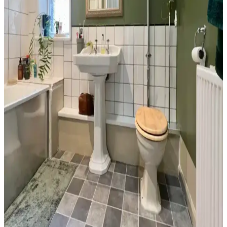
Havlu renk seçimi, banyo dekorasyonunun uyumu ve pratikliği için
önemlidir. Beyaz, siyah ve toprak tonları farklı avantajlar sunar.
Doğru bakım ve uyumla estetik ve fonksiyonel sonuçlar elde edilir.
Banyo Dekorasyonunda Yeşil Tonları ve Güvenlik
Önlemleriyle Estetik ve Fonksiyonellik
Banyo dekorasyonunda yeşil tonlar, altın detaylar ve çiçek
desenleriyle estetik bir atmosfer oluştururken, perde seçimi ve
düzenlemesi yangın riskini azaltmak için önemlidir.
Banyo Duvar Boyası Seçiminde Renk ve Donanım
Uyumu: Modern ve Doğal Yaklaşımlar
Banyo duvar boyası seçimi, renk ve donanım uyumuyla mekanın
atmosferini belirler. Mavi-gri, yeşil ve nötr tonlar rahatlatıcı ve doğal
bir ortam sağlar. Siyah donanımlar mekan bütünlüğünü güçlendirir.
Küçük Yarım Banyoda Ekonomik ve Estetik
Yenileme: Tasarım ve Maliyet Analizi
30 yıl sonra küçük bir yarım banyoda yapılan yenileme, mantar