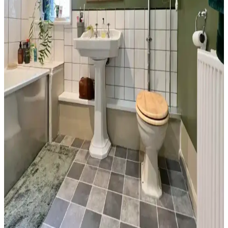
Havlu renk seçimi, banyo dekorasyonunun uyumu ve pratikliği için
önemlidir. Beyaz, siyah ve toprak tonları farklı avantajlar sunar.
Doğru bakım ve uyumla estetik ve fonksiyonel sonuçlar elde edilir.
Banyo Dekorasyonunda Yeşil Tonları ve Güvenlik
Önlemleriyle Estetik ve Fonksiyonellik
Banyo dekorasyonunda yeşil tonlar, altın detaylar ve çiçek
desenleriyle estetik bir atmosfer oluştururken, perde seçimi ve
düzenlemesi yangın riskini azaltmak için önemlidir.
Banyo Duvar Boyası Seçiminde Renk ve Donanım
Uyumu: Modern ve Doğal Yaklaşımlar
Banyo duvar boyası seçimi, renk ve donanım uyumuyla mekanın
atmosferini belirler. Mavi-gri, yeşil ve nötr tonlar rahatlatıcı ve doğal
bir ortam sağlar. Siyah donanımlar mekan bütünlüğünü güçlendirir.
Küçük Yarım Banyoda Ekonomik ve Estetik
Yenileme: Tasarım ve Maliyet Analizi
30 yıl sonra küçük bir yarım banyoda yapılan yenileme, mantar
desenli duvar kağıdı ve uygun malzeme seçimiyle estetik ve
işlevselliği artırdı. Maliyetler ve detaylar analiz edildi.