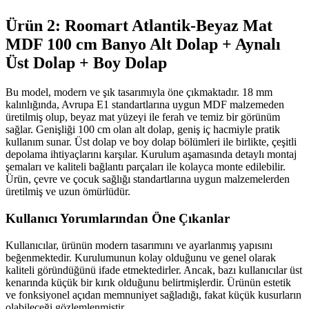
Ürün 2: Roomart Atlantik-Beyaz Mat
MDF 100 cm Banyo Alt Dolap + Aynalı
Üst Dolap + Boy Dolap
Bu model, modern ve şık tasarımıyla öne çıkmaktadır. 18 mm
kalınlığında, Avrupa E1 standartlarına uygun MDF malzemeden
üretilmiş olup, beyaz mat yüzeyi ile ferah ve temiz bir görünüm
sağlar. Genişliği 100 cm olan alt dolap, geniş iç hacmiyle pratik
kullanım sunar. Üst dolap ve boy dolap bölümleri ile birlikte, çeşitli
depolama ihtiyaçlarını karşılar. Kurulum aşamasında detaylı montaj
şemaları ve kaliteli bağlantı parçaları ile kolayca monte edilebilir.
Ürün, çevre ve çocuk sağlığı standartlarına uygun malzemelerden
üretilmiş ve uzun ömürlüdür.
Kullanıcı Yorumlarından Öne Çıkanlar
Kullanıcılar, ürünün modern tasarımını ve ayarlanmış yapısını
beğenmektedir. Kurulumunun kolay olduğunu ve genel olarak
kaliteli göründüğünü ifade etmektedirler. Ancak, bazı kullanıcılar üst
kenarında küçük bir kırık olduğunu belirtmişlerdir. Ürünün estetik
ve fonksiyonel açıdan memnuniyet sağladığı, fakat küçük kusurların
olabileceği gözlemlenmiştir.