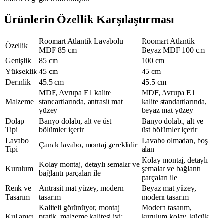
Ürünlerin Özellik Karşılaştırması
Roomart Atlantik Lavabolu
Roomart Atlantik
Özellik
MDF 85 cm
Beyaz MDF 100 cm
Genişlik
85 cm
100 cm
Yükseklik
45 cm
45 cm
Derinlik
45.5 cm
45.5 cm
MDF, Avrupa E1 kalite
MDF, Avrupa E1
Malzeme
standartlarında, antrasit mat
kalite standartlarında,
yüzey
beyaz mat yüzey
Dolap
Banyo dolabı, alt ve üst
Banyo dolabı, alt ve
Tipi
bölümler içerir
üst bölümler içerir
Lavabo
Lavabo olmadan, boş
Çanak lavabo, montaj gereklidir
Tipi
alan
Kolay montaj, detaylı
Kolay montaj, detaylı şemalar ve
Kurulum
şemalar ve bağlantı
bağlantı parçaları ile
parçaları ile
Renk ve
Antrasit mat yüzey, modern
Beyaz mat yüzey,
Tasarım
tasarım
modern tasarım
Kaliteli görünüyor, montaj
Modern tasarım,
Kullanıcı
pratik, malzeme kalitesi iyi;
kurulum kolay, küçük