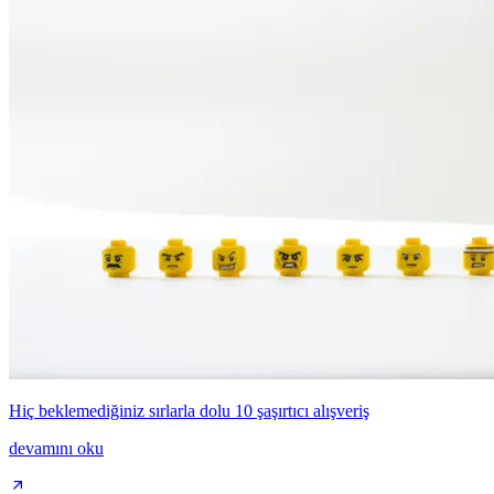
Hiç beklemediğiniz sırlarla dolu 10 şaşırtıcı alışveriş
devamını oku