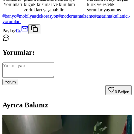
Yorumları
küçük kusurlar ve kurulum
kırık ve estetik
zorlukları yaşanabilir
sorunlar yaşanmış
#
banyo
#
mobilya
#
dekorasyon
#
modern
#
malzeme
#
tasarim
#
kullanici-
yorumlari
Paylaş:
f
𝕏
Yorumlar:
Yorum
0
Beğen
Ayrıca Bakınız
1960'lar Banyosunu Modernize Etmek İçin Renk,
Malzeme ve Tasarım Önerileri