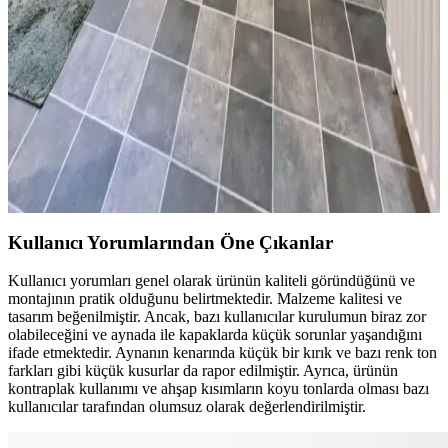
desenli duvar kağıdı ve uygun malzeme seçimiyle estetik ve
işlevselliği artırdı. Maliyetler ve detaylar analiz edildi.
Kiralık Banyoda Dekorasyon ve Yenileme: Boya,
Zemin ve Fayans Seçiminde Dikkat Edilmesi
Gerekenler
Kiralık banyolarda boya, fayans ve zemin yenileme süreçlerinde
dayanıklılık, estetik ve ev sahibi onayı ön plandadır. Bu rehber,
pratik ve uyumlu dekorasyon önerileri sunar.
Kullanıcı Yorumlarından Öne Çıkanlar
Kullanıcı yorumları genel olarak ürünün kaliteli göründüğünü ve
montajının pratik olduğunu belirtmektedir. Malzeme kalitesi ve
tasarım beğenilmiştir. Ancak, bazı kullanıcılar kurulumun biraz zor
olabileceğini ve aynada ile kapaklarda küçük sorunlar yaşandığını
ifade etmektedir. Aynanın kenarında küçük bir kırık ve bazı renk ton
farkları gibi küçük kusurlar da rapor edilmiştir. Ayrıca, ürünün
kontraplak kullanımı ve ahşap kısımların koyu tonlarda olması bazı
kullanıcılar tarafından olumsuz olarak değerlendirilmiştir.