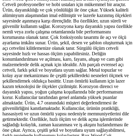
Cetveli profesyoneller ve hobi ustaları için mükemmel bir araçtır.
Ürün, dayanıklılığı ve çok yönlülüğü ile öne çıkar. Yüksek kaliteli
alüminyum alaşımından imal edilmiştir ve lazerle kazınmış ölçekleri
sayesinde aşınmaya karşı dirençlidir. Bu özellikler, uzun süreli ve
güvenilir kullanım sağlar. Korozyona karşı dayanıklı yapısı özellikle
nemli veya zorlu çalışma ortamlarında bile performansını
korumasına olanak tanır. Çok fonksiyonlu tasarımı ile açı ve ölçü
ayarlama imkânı sunar. Ürün, şekil, desen ve şablon oluşturmak için
açı cetvelini kilitlemenize olanak tanır. Sürgülü ölçüm cetveli
sayesinde hızlı ve hassas ölçüm yapabilirsiniz. Deliğin
konumlandırılması ve açılması, karo, fayans, ahşap ve cam gibi
malzemelerde delik açmak için idealdir. Altı parçalı evrensel açı
cetveli, farklı şekil ve boyutlara uyum sağlar. Metal topuzlar ve
kolay ayar mekanizması ile çeşitli şekillerdeki nesneleri ölçmek ve
şekillendirmek oldukça basittir. Uzun ömürlü kullanım için lazer
kazım teknolojisi ile ölçekler çizilmiştir. Korozyon direnci ve
dayanıklı yapısı, yoğun çalışma koşullarında bile performansını
korur. Kullanıcılar tarafından genel anlamda yüksek puanlar
almaktadır. Ürün, 4.7 oranındaki müşteri değerlendirmesi ile
güvenilirliğini kanıtlamaktadır. Kullanıcılar, ürünün pratikliği,
hassasiyeti ve uzun ömürlü yapısı nedeniyle memnuniyetlerini dile
getirmektedir. Özellikle, hızlı ölçüm ve delik açma işlemlerinde
sağladığı kolaylık, zaman kazanması ve iş akışını hızlandırması ile
öne çıkar. Ayrıca, çeşitli şekil ve boyutlara uyum sağlayabilmesi,
farklı projelerde kullanımını kolaylaştırır. Rox Wood Çok