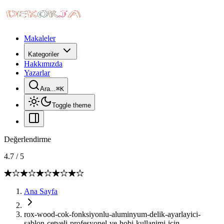
Makaleler
Kategoriler
Hakkımızda
Yazarlar
Ara...
⌘
K
Toggle theme
Değerlendirme
4.7
/
5
Ana Sayfa
rox-wood-cok-fonksiyonlu-aluminyum-delik-ayarlayici-
sablon-cetveli-profesyonel-ve-hobi-kullanimi-icin