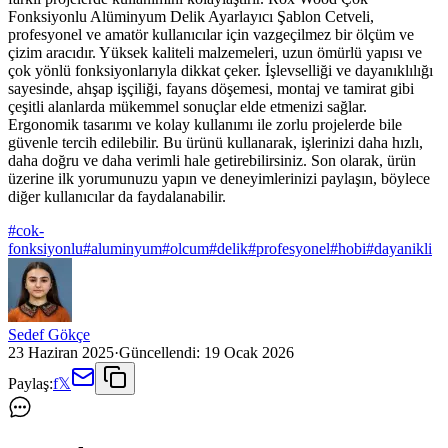
Fonksiyonlu Alüminyum Delik Ayarlayıcı Şablon Cetveli,
profesyonel ve amatör kullanıcılar için vazgeçilmez bir ölçüm ve
çizim aracıdır. Yüksek kaliteli malzemeleri, uzun ömürlü yapısı ve
çok yönlü fonksiyonlarıyla dikkat çeker. İşlevselliği ve dayanıklılığı
sayesinde, ahşap işçiliği, fayans döşemesi, montaj ve tamirat gibi
çeşitli alanlarda mükemmel sonuçlar elde etmenizi sağlar.
Ergonomik tasarımı ve kolay kullanımı ile zorlu projelerde bile
güvenle tercih edilebilir. Bu ürünü kullanarak, işlerinizi daha hızlı,
daha doğru ve daha verimli hale getirebilirsiniz. Son olarak, ürün
üzerine ilk yorumunuzu yapın ve deneyimlerinizi paylaşın, böylece
diğer kullanıcılar da faydalanabilir.
#
cok-
fonksiyonlu
#
aluminyum
#
olcum
#
delik
#
profesyonel
#
hobi
#
dayanikli
Sedef Gökçe
23 Haziran 2025
·
Güncellendi:
19 Ocak 2026
Paylaş:
f
𝕏