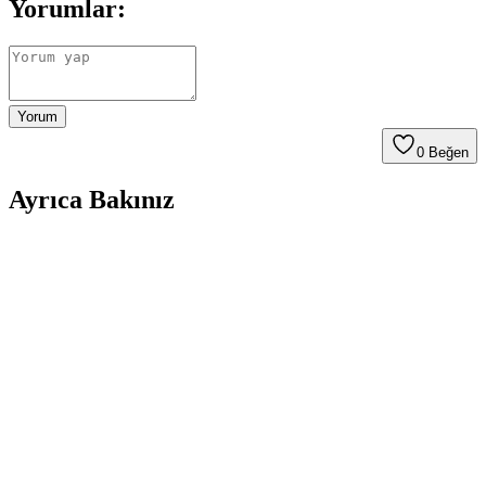
Yorumlar:
Yorum
0
Beğen
Ayrıca Bakınız
Küçük Yatak Odalarında Alcove Yatak Düzeni:
Fonksiyonel ve Estetik Çözümler
Küçük yatak odalarında alcove yatak düzeni, doğru planlama ve
yaratıcı çözümlerle işlevsel ve estetik hale getirilebilir. Depolama
entegrasyonu ve uygun dekorasyon önemli rol oynar.
Küçük Yatak Odalarında Etkili Depolama ve Alan
Yönetimi Yöntemleri
Küçük yatak odalarında depolama alanı oluşturmak için yatak altı