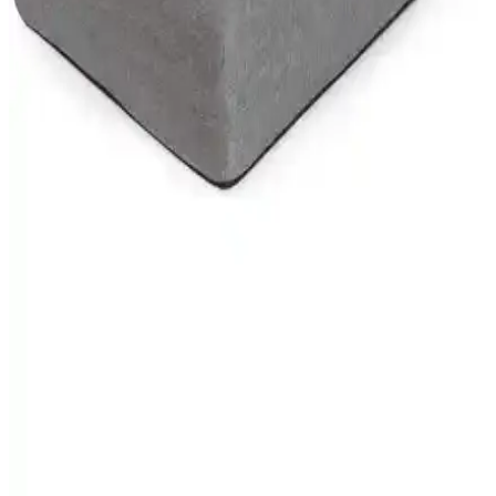
özellikleri sayesinde çeşitli uygulamalarda kullanım sağlar.
Dyson Purifier Hot+Cool Formaldehyde ile Hava
Temizleme ve İklim Kontrolü Çözümü
Dyson Purifier Hot+Cool Formaldehyde, HEPA filtresi ve akıllı
özellikleriyle hava kalitesini artırırken, ısıtıcı ve vantilatör
fonksiyonlarıyla ortamı konforlu hale getirir.
Genel Markalar Cam Çift Fonksiyonlu Yağdanlık
ve Sprey Yağlık Ürünü İncelemesi
Modern ve dayanıklı cam yapısı, çift fonksiyonlu tasarımıyla
mutfakta hijyen ve kullanım kolaylığı sağlar. 565 ml hacmi,
püskürtme ve sirkelik özellikleriyle sağlıklı yemekler hazırlamaya
destek olur.
Mavi Ay Yatak Tokyo Katlanır Yatak ve Puf: Çok
Yönlü ve Estetik Çözüm
Tokyo modeli, çok yönlü kullanım, şık tasarım ve yüksek kaliteyle
küçük alanlara pratik çözümler sunar. Konforlu yatak ve estetik puf,
hijyen ve dayanıklılık sağlar.