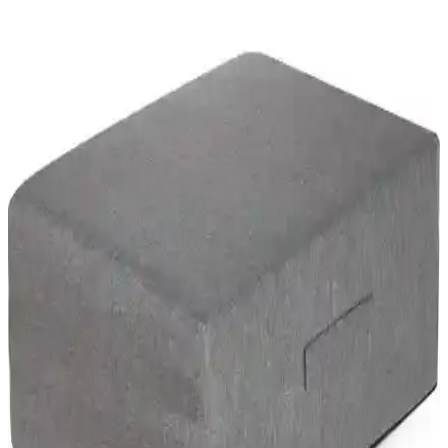
çekmeceleri, duvar ve kapı arkası çözümleri, çok fonksiyonlu
mobilyalar ve yükseklikten yararlanma yöntemleri
detaylandırılmıştır.
Karcher SE6100 Halı Yıkama Makinesi İncelemesi:
Çok Yönlü ve Güçlü Temizlik Çözümü
Karcher SE6100, yüksek performanslı halı yıkama ve vakumlama
özellikleriyle öne çıkan çok fonksiyonlu makinedir. Güçlü motoru,
geniş su tankları ve pratik kullanımıyla temizlikte verimlilik sağlar.
7Go Ahv-14 ve Auhma HL-117 Kablosuz Araç
Süpürgeleri Karşılaştırması ve Özellikleri
7Go Ahv-14 ve Auhma HL-117, güçlü vakum ve çok fonksiyonlu
özellikleri ile araç içi temizlikte öne çıkıyor. Uzun batarya ömrü ve
ergonomik tasarımlarıyla pratik kullanım sağlıyorlar.
Prohummer PH-SM023 Akülü 58VF Ultra Çok
Fonksiyonlu Güç Aleti Seti
Prohummer PH-SM023 seti, yüksek güç ve dayanıklılık sunan çok
fonksiyonlu akülü güç aletidir. Taşlama, kırıcı delici ve somun sıkma