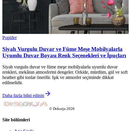
Popüler
Siyah Vurgulu Duvar ve Füme Meşe Mobilyalarla
Uyumlu Duvar Boyası Renk Seçenekleri ve İpuçları
Siyah vurgulu duvar ve füme meşe mobilyalarla uyumlu duvar
renkleri, mekânın atmosferini dengeler. Orkide, mürdüm, gül ve soft
heather gibi tonlar önerilir. Işık ve atmosfer seçiminde dikkat
edilmelidir.
Daha fazla bilgi edinin
©
Dekorja
2026
Site bölümleri