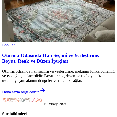
Popüler
Oturma Odasında Halı Seçimi ve Yerleştirme:
Boyut, Renk ve Düzen İpuçları
Oturma odasında halı seçimi ve yerleştirme, mekanın fonksiyonelliği
ve estetiği için önemlidir. Boyut, renk, desen ve mobilya düzeni
uyumu yaşam alanını dengeler ve rahatlık sağlar.
Daha fazla bilgi edinin
©
Dekorja
2026
Site bölümleri