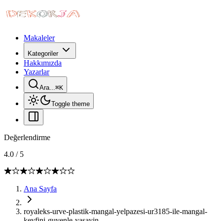
Makaleler
Kategoriler
Hakkımızda
Yazarlar
Ara...
⌘
K
Toggle theme
Değerlendirme
4.0
/
5
Ana Sayfa
royaleks-urve-plastik-mangal-yelpazesi-ur3185-ile-mangal-
keyfini-guvenle-yasayin