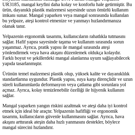
UR3185, mangal keyfini daha kolay ve konforlu hale getirmiştir. Bu
ürün, dayanıklı plastik malzemesi sayesinde uzun ömürlü kullanım
imkanı sunar. Mangal yaparken veya mangal sonrasında kullanılan
bu yelpaze, ateşi kontrol etmenize ve yanmayı hızlandırmanıza
olanak tanır.
Yelpazenin ergonomik tasarımı, kullanıcıların rahatlıkla tutmasını
sağlar. Hafif yapısı sayesinde taşıma ve kullanım sırasında sorun
yaşanmaz. Ayrıca, pratik yapısı ile mangal sırasında ateşi
yönlendirmek veya hava akışını düzenlemek oldukça kolaydır.
Farklı boyut ve şekillerdeki mangal alanlarına uyum sağlayabilecek
yapıda tasarlanmıştır.
Ürünün temel malzemesi plastik olup, yüksek kalite ve dayanıklılık
standartlarına uygundur. Plastik yapısı, ısıya karşı dirençlidir ve uzun
süreli kullanımlarda deformasyon veya çatlama gibi sorunlara yol
açmaz. Ayrıca, kolay temizlenebilir özelliği ile hijyenik kullanım
sağlar.
Mangal yaparken yangın riskini azaltmak ve ateşi daha iyi kontrol
etmek için ideal bir araçtır. Yelpazenin hafifliği ve ergonomik
tasarımı, kullanıcıların güvenle kullanmasını sağlar. Ayrıca, hava
akışını arttırarak ateşin daha hızlı yanmasını destekler, böylece
mangal sürecini hızlandırır.