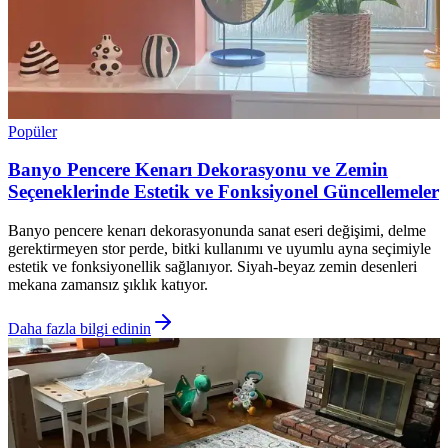
Popüler
Banyo Pencere Kenarı Dekorasyonu ve Zemin
Seçeneklerinde Estetik ve Fonksiyonel Güncellemeler
Banyo pencere kenarı dekorasyonunda sanat eseri değişimi, delme
gerektirmeyen stor perde, bitki kullanımı ve uyumlu ayna seçimiyle
estetik ve fonksiyonellik sağlanıyor. Siyah-beyaz zemin desenleri
mekana zamansız şıklık katıyor.
Daha fazla bilgi edinin