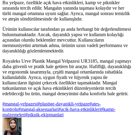
Bu yelpaze, özellikle açık hava etkinlikleri, kamp ve piknikler
sırasında tercih edilir. Mangalın yanında taşıması kolaydır ve her
türlü mangal ortamına uyum sağlar. Ayrıca, mangal sonrası temizlik
ve ateşin söndürülmesinde de kullanışlıdır.
Ürünün kullanıcılar tarafından şu anda herhangi bir değerlendirmesi
bulunmamaktadır. Ancak, dayanıklı yapısı ve kullanım kolaylığı
açısından olumlu beklentiler mevcuttur. Kullanıcıların
memnuniyetini artırmak adına, ürünün uzun vadeli performansı ve
dayanıklılığı gözlemlenmektedir.
Royaleks Urve Plastik Mangal Yelpazesi UR3185, mangal yapmayı
daha güvenli ve pratik hale getiren bir araçtır. Hafifliği, dayanıklılığı
ve ergonomik tasarımıyla, çeşitli mangal ortamlarında rahatlıkla
kullanılabilir. Ayrıca, uygun fiyatlı ve hijyenik yapısı ile
kullanıcıların ilgisini çekecek özellikler taşımaktadır. Mangal
tutkunlarının ve açık hava etkinlikleri düzenleyenlerin tercih
edebileceği bu ürün, mangal deneyimini daha konforlu hale getirir.
#
mangal-yelpazesi
#
plastige-dayanikli-yelpaze
#
ates-
kontrolu
#
mangal-aksesuarlari
#
acik-hava-etkinlikleri
#
kamp-
malzemeleri
#
piknik-ekipmanlari