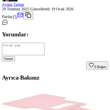
Aydan Tarhan
29 Temmuz 2025
·
Güncellendi:
19 Ocak 2026
Paylaş:
f
𝕏
Yorumlar:
Yorum
0
Beğen
Ayrıca Bakınız
Royaleks Urve Plastik Mangal Yelpazesi UR3185 ile
Mangal Keyfini Güvenle Yaşayın
Dayanıklı plastik yapısı ve ergonomik tasarımıyla Royaleks Urve