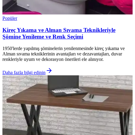
Popüler
Kireç Yıkama ve Alman Sıvama Teknikleriyle
Şömine Yenileme ve Renk Seçimi
1950'lerde yapılmış şöminelerin yenilenmesinde kireç yıkama ve
Alman sıvama tekniklerinin avantajları ve dezavantajları, duvar
renkleriyle uyum ve dekorasyon önerileri ele alınıyor.
Daha fazla bilgi edinin