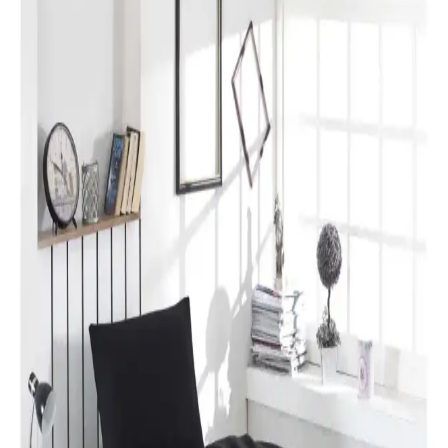
mekanın estetiğini artırır. Kırmızı, kahverengi ve turuncu tonlarıyla
uyumlu renk ve desen önerileri sunulmaktadır.
Yılbaşı Nevresimleri ile Ev Dekorasyonunuzu
Geliştirin ve Atmosferinizi Zenginleştirin
Yılbaşı nevresimleri, renk, motif ve malzeme seçimleriyle evinizde
özel bir atmosfer yaratır. Dekorasyon detaylarıyla yılbaşı ruhunu
yansıtın ve yeni yılı sevdiklerinizle kutlayın.
Karaca Home Lavin %100 Pamuk Çift Kişilik
Nevresim Takımı Modern ve Şık Tasarım
Karaca Home’un Lavin nevresim takımı, %100 pamuklu kumaşı,
Adaçayı rengi ve modern tasarımıyla yatak odalarına şıklık ve
rahatlık katıyor. Uzun ömürlü ve kolay bakım özellikleriyle ideal bir
tercih.
Özdilek Colormix ve Valoroso Çift Kişilik Nevresim
Takımları Karşılaştırması
Bu karşılaştırmada Özdilek Colormix ve Valoroso nevresim
takımlarının kumaş özellikleri, tasarım ve kullanıcı yorumları detaylı