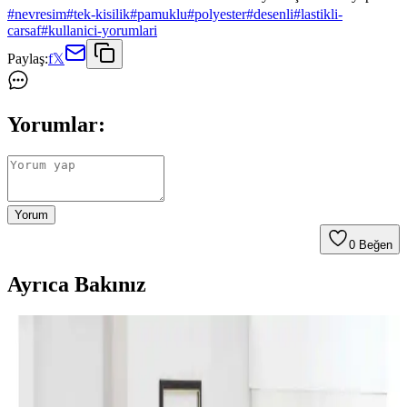
#
nevresim
#
tek-kisilik
#
pamuklu
#
polyester
#
desenli
#
lastikli-
carsaf
#
kullanici-yorumlari
Paylaş:
f
𝕏
Yorumlar:
Yorum
0
Beğen
Ayrıca Bakınız
Perde Rengine Uyumlu Nevresim Seçimi: Renk ve
Desenlerle Dekorasyonda Denge Sağlama
Perde ve nevresim uyumu, krem ve magnolia tonlarındaki odalarda