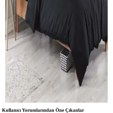
Karaca Home Nevresim Takımları Karşılaştırması:
Malzeme, Tasarım ve Kullanıcı Yorumları
İki farklı Karaca Home nevresim takımı detaylı karşılaştırmasıyla
malzeme, tasarım ve kullanıcı yorumlarını keşfedin. Konfor ve
estetik açısından önemli bilgiler içerir.
Özdilek Tek Kişilik Nevresim Takımları: Konfor ve
Şıklık Sunan Seçenekler
Özdilek'in çeşitli tasarımlarıyla, konfor ve şıklığı bir arada sunan tek
kişilik nevresim takımları, kaliteli kumaşlar ve uygun fiyat
seçenekleriyle odanızı yenilemenize yardımcı olur.
Modern Yatak Odası Dekorasyonunda Siyah Tek
Kişilik Nevresim Takımı Seçenekleri ve İpuçları
Modern yatak odalarında siyah tek kişilik nevresim takımları, şıklık
ve fonksiyonelliği bir arada sunar. Kaliteli malzeme ve doğru bakım
ile uzun ömür sağlar, dekorasyona şıklık katar.
Kullanıcı Yorumlarından Öne Çıkanlar