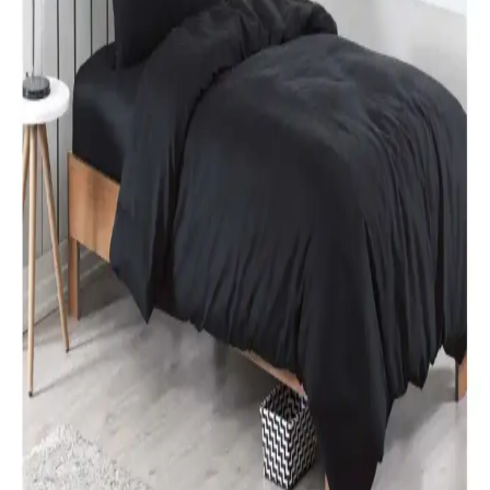
inceleniyor.
Taç Lisanslı Kuromi Temalı Tek Kişilik Pamuklu
Nevresim Takımı Detayları
%100 pamuklu Kuromi nevresim takımı, genç ve dinamik
tasarımıyla rahatlık ve şıklığı bir arada sunar. Yüksek kalite malzeme
ve pratik kullanım özellikleriyle ideal yatak odası seçeneği.
Karaca Home Nevresim Takımları Karşılaştırması:
Malzeme, Tasarım ve Kullanıcı Yorumları
İki farklı Karaca Home nevresim takımı detaylı karşılaştırmasıyla
malzeme, tasarım ve kullanıcı yorumlarını keşfedin. Konfor ve
estetik açısından önemli bilgiler içerir.
Özdilek Tek Kişilik Nevresim Takımları: Konfor ve
Şıklık Sunan Seçenekler
Özdilek'in çeşitli tasarımlarıyla, konfor ve şıklığı bir arada sunan tek
kişilik nevresim takımları, kaliteli kumaşlar ve uygun fiyat
seçenekleriyle odanızı yenilemenize yardımcı olur.
Modern Yatak Odası Dekorasyonunda Siyah Tek