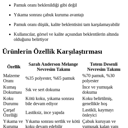
Pamuk oranı beklenildiği gibi değil
Yıkama sonrası çabuk kuruma avantajı
Pamuk oranı düşük, kalite beklentisini tam karşılamayabilir
Kullanıcılar, görsel ve kalite açısından beklentilerin altında
olduğunu belirtiyor
Ürünlerin Özellik Karşılaştırması
Sarah Anderson Melange
Totem Desenli
Özellik
Nevresim Takımı
Nevresim Takımı
Malzeme
%70 pamuk, %30
%35 polyester, %65 pamuk
Oranı
polyester
Kumaş
İnce ve yumuşak
Sık ve sert dokuma
Dokuması
dokuma
Koku
Kötü koku, yıkama sonrası
Koku belirtilmiş,
Durumu
bile devam ediyor
genellikle hoş
Çarşaf
Lastikli, kaymayı
Lastiksiz, ince yapıda
Özelliği
önleyici
Yıkama ve
Yıkama sonrası sertlik ve kötü
Çabuk kuruyan ve
Kuruma
koku devam edebilir
yumuşak kalan yapı