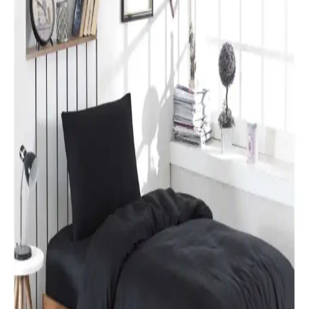
Karaca Home Lavin %100 Pamuk Çift Kişilik
Nevresim Takımı Modern ve Şık Tasarım
Karaca Home’un Lavin nevresim takımı, %100 pamuklu kumaşı,
Adaçayı rengi ve modern tasarımıyla yatak odalarına şıklık ve
rahatlık katıyor. Uzun ömürlü ve kolay bakım özellikleriyle ideal bir
tercih.
Özdilek Colormix ve Valoroso Çift Kişilik Nevresim
Takımları Karşılaştırması
Bu karşılaştırmada Özdilek Colormix ve Valoroso nevresim
takımlarının kumaş özellikleri, tasarım ve kullanıcı yorumları detaylı
inceleniyor.
Taç Lisanslı Kuromi Temalı Tek Kişilik Pamuklu
Nevresim Takımı Detayları
%100 pamuklu Kuromi nevresim takımı, genç ve dinamik
tasarımıyla rahatlık ve şıklığı bir arada sunar. Yüksek kalite malzeme
ve pratik kullanım özellikleriyle ideal yatak odası seçeneği.