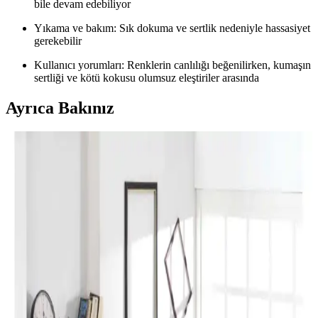
bile devam edebiliyor
Yıkama ve bakım: Sık dokuma ve sertlik nedeniyle hassasiyet
gerekebilir
Kullanıcı yorumları: Renklerin canlılığı beğenilirken, kumaşın
sertliği ve kötü kokusu olumsuz eleştiriler arasında
Ayrıca Bakınız
Perde Rengine Uyumlu Nevresim Seçimi: Renk ve
Desenlerle Dekorasyonda Denge Sağlama
Perde ve nevresim uyumu, krem ve magnolia tonlarındaki odalarda
mekanın estetiğini artırır. Kırmızı, kahverengi ve turuncu tonlarıyla
uyumlu renk ve desen önerileri sunulmaktadır.
Yılbaşı Nevresimleri ile Ev Dekorasyonunuzu
Geliştirin ve Atmosferinizi Zenginleştirin
Yılbaşı nevresimleri, renk, motif ve malzeme seçimleriyle evinizde
özel bir atmosfer yaratır. Dekorasyon detaylarıyla yılbaşı ruhunu
yansıtın ve yeni yılı sevdiklerinizle kutlayın.