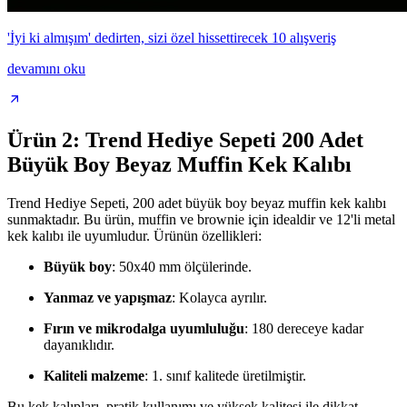
'İyi ki almışım' dedirten, sizi özel hissettirecek 10 alışveriş
devamını oku
Ürün 2: Trend Hediye Sepeti 200 Adet
Büyük Boy Beyaz Muffin Kek Kalıbı
Trend Hediye Sepeti, 200 adet büyük boy beyaz muffin kek kalıbı
sunmaktadır. Bu ürün, muffin ve brownie için idealdir ve 12'li metal
kek kalıbı ile uyumludur. Ürünün özellikleri:
Büyük boy
: 50x40 mm ölçülerinde.
Yanmaz ve yapışmaz
: Kolayca ayrılır.
Fırın ve mikrodalga uyumluluğu
: 180 dereceye kadar
dayanıklıdır.
Kaliteli malzeme
: 1. sınıf kalitede üretilmiştir.
Bu kek kalıpları, pratik kullanımı ve yüksek kalitesi ile dikkat