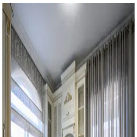
Mutfak Dekorasyonunda Tezgah Arkası ve Dolap
Renkleri: Estetik ve Fonksiyonel Çözümler
Mutfak dekorasyonunda tezgah arkası değiştirme, dolaplarda ikili
tonlama ve altın aksesuar kullanımı estetik ve fonksiyonel bir denge
sağlar. Doğru renk ve malzeme seçimi mekanın havasını belirler.
Mutfak Dekorasyonunda Aydınlatma, Renk ve
Düzenle Pratik İyileştirme Yöntemleri
Mutfak dekorasyonunda aydınlatma, renk uyumu ve düzenleme
teknikleriyle koyu renkli dolaplar ve siyah buzdolabı gibi unsurlar
uyumlu hale getirilir. Bitkiler ve aksesuarlar atmosferi canlandırır.
Mutfak Duvarında İki Çerçevenin Yan Yana mı
Dikey mi Yerleştirilmesi Üzerine Analiz
Mutfakta iki çerçevenin yerleşimi, yan yana ve aralıklı
konumlandırıldığında mekanın şıklığını ve görsel dengesini artırır.
Dikey asma ise genellikle daha az tercih edilir ve alt boşluk
bırakabilir.