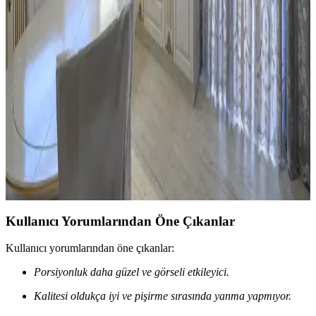
Alternatif Mobilya ve Dekorasyon Önerileri
Mutfaktaki boş alanlar, mobilya seçimi ve dekorasyonla çalışma,
dinlenme veya sosyal alanlara dönüştürülebilir. Doğru
düzenlemelerle fonksiyonel ve estetik mekanlar yaratmak
mümkündür.
Mutfak Pencereleri İçin Estetik ve Fonksiyonel
Perde ile Jaluzi Seçenekleri
Mutfak pencereleri için perde ve jaluzi seçiminde mevcut pencere
durumu, kullanım alışkanlıkları ve dekorasyon tarzı önemlidir.
Roman storlar, bambu jaluziler ve dekoratif filmler estetik ve
fonksiyonel çözümler sunar.
Kullanıcı Yorumlarından Öne Çıkanlar
Kullanıcı yorumlarından öne çıkanlar:
Porsiyonluk daha güzel ve görseli etkileyici.
Kalitesi oldukça iyi ve pişirme sırasında yanma yapmıyor.