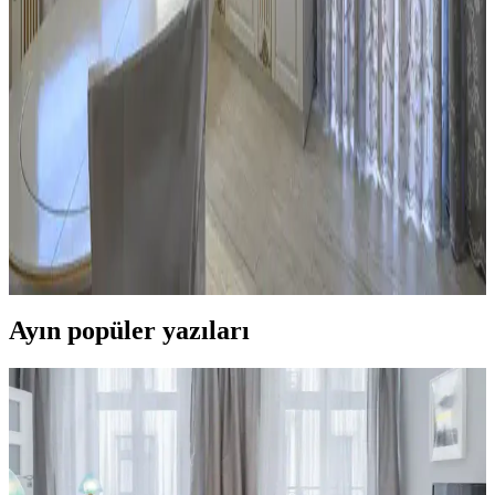
Mutfaktaki boş alanlar, mobilya seçimi ve dekorasyonla çalışma,
dinlenme veya sosyal alanlara dönüştürülebilir. Doğru
düzenlemelerle fonksiyonel ve estetik mekanlar yaratmak
mümkündür.
Mutfak Pencereleri İçin Estetik ve Fonksiyonel
Perde ile Jaluzi Seçenekleri
Mutfak pencereleri için perde ve jaluzi seçiminde mevcut pencere
durumu, kullanım alışkanlıkları ve dekorasyon tarzı önemlidir.
Roman storlar, bambu jaluziler ve dekoratif filmler estetik ve
fonksiyonel çözümler sunar.
Ayın popüler yazıları