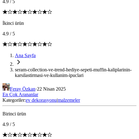
4.9
/
5
İkinci ürün
4.9
/
5
Ana Sayfa
seram-collection-ve-trend-hediye-sepeti-muffin-kaliplarinin-
karsilastirmasi-ve-kullanim-ipuclari
Feray Özkan
·
22 Nisan 2025
En Çok Arananlar
Kategoriler:
ev dekorasyonu
|
malzemeler
Birinci ürün
4.9
/
5