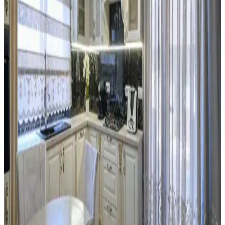
Mutfak Tezgahı ve Backsplash Renk Uyumu:
Estetik ve Fonksiyonel Çözümler
Mutfak tezgahı ile backsplash arasındaki renk uyumsuzlukları,
malzeme ve ton farklılıklarından kaynaklanır. Bu yazıda, kalıcı ve
geçici çözümlerle uyum sağlama yöntemleri detaylandırılmaktadır.
Kiralık Mutfaklarda Başarılı Yenileme ve Tasarım
İçin İzin ve Malzeme Seçimi
Kiralık mutfaklarda ev sahibi ile iletişim ve izin süreci, boya,
aydınlatma ve donanım değişiklikleriyle estetik ve fonksiyonel
yenileme yöntemleri ele alınmaktadır.
Eski Seramik Karoları Yenileme ve Mutfak
Dolaplarıyla Uyum Sağlama Yöntemleri
Eski seramik karoları değiştirmeden yenileme yöntemleri ve mutfak
dolaplarıyla renk uyumu sağlama teknikleri detaylıca ele
alınmaktadır. Maliyet etkin ve estetik çözümler sunulmaktadır.
Mutfaktaki Boş Alanların İşlevsel Kullanımı İçin
Alternatif Mobilya ve Dekorasyon Önerileri