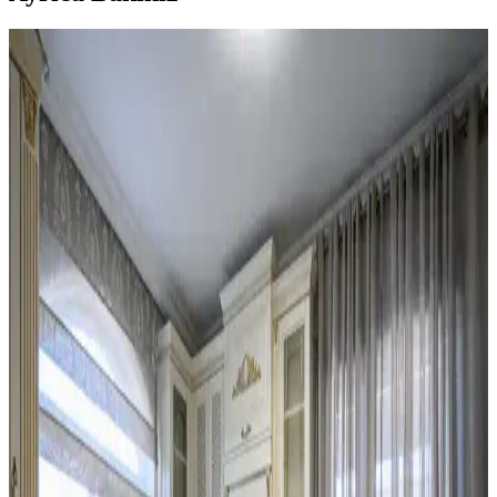
Mutfak Dekorasyonunda Tezgah Arkası ve Dolap
Renkleri: Estetik ve Fonksiyonel Çözümler
Mutfak dekorasyonunda tezgah arkası değiştirme, dolaplarda ikili
tonlama ve altın aksesuar kullanımı estetik ve fonksiyonel bir denge
sağlar. Doğru renk ve malzeme seçimi mekanın havasını belirler.
Mutfak Dekorasyonunda Aydınlatma, Renk ve
Düzenle Pratik İyileştirme Yöntemleri
Mutfak dekorasyonunda aydınlatma, renk uyumu ve düzenleme
teknikleriyle koyu renkli dolaplar ve siyah buzdolabı gibi unsurlar
uyumlu hale getirilir. Bitkiler ve aksesuarlar atmosferi canlandırır.
Mutfak Duvarında İki Çerçevenin Yan Yana mı
Dikey mi Yerleştirilmesi Üzerine Analiz
Mutfakta iki çerçevenin yerleşimi, yan yana ve aralıklı
konumlandırıldığında mekanın şıklığını ve görsel dengesini artırır.
Dikey asma ise genellikle daha az tercih edilir ve alt boşluk
bırakabilir.