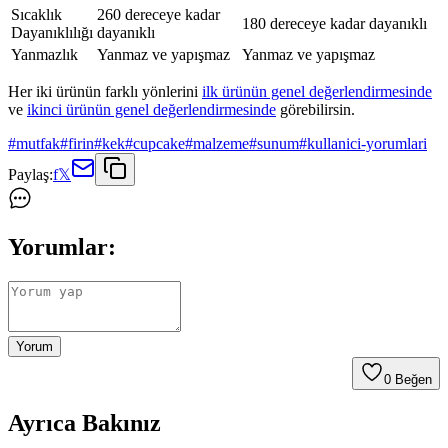
Sıcaklık
260 dereceye kadar
180 dereceye kadar dayanıklı
Dayanıklılığı
dayanıklı
Yanmazlık
Yanmaz ve yapışmaz
Yanmaz ve yapışmaz
Her iki ürünün farklı yönlerini
ilk ürünün genel değerlendirmesinde
ve
ikinci ürünün genel değerlendirmesinde
görebilirsin.
#
mutfak
#
firin
#
kek
#
cupcake
#
malzeme
#
sunum
#
kullanici-yorumlari
Paylaş:
f
𝕏
Yorumlar:
Yorum
0
Beğen
Ayrıca Bakınız