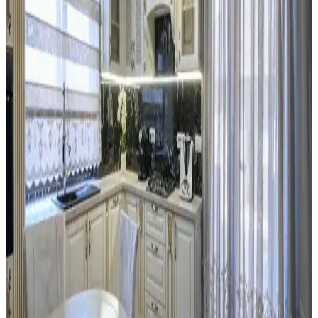
Mutfak Tezgahı ve Backsplash Renk Uyumu:
Estetik ve Fonksiyonel Çözümler
Mutfak tezgahı ile backsplash arasındaki renk uyumsuzlukları,
malzeme ve ton farklılıklarından kaynaklanır. Bu yazıda, kalıcı ve
geçici çözümlerle uyum sağlama yöntemleri detaylandırılmaktadır.
Kiralık Mutfaklarda Başarılı Yenileme ve Tasarım
İçin İzin ve Malzeme Seçimi
Kiralık mutfaklarda ev sahibi ile iletişim ve izin süreci, boya,
aydınlatma ve donanım değişiklikleriyle estetik ve fonksiyonel
yenileme yöntemleri ele alınmaktadır.
Eski Seramik Karoları Yenileme ve Mutfak
Dolaplarıyla Uyum Sağlama Yöntemleri
Eski seramik karoları değiştirmeden yenileme yöntemleri ve mutfak
dolaplarıyla renk uyumu sağlama teknikleri detaylıca ele
alınmaktadır. Maliyet etkin ve estetik çözümler sunulmaktadır.
Mutfaktaki Boş Alanların İşlevsel Kullanımı İçin