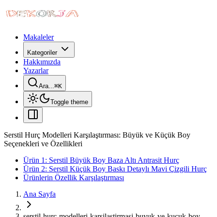
Makaleler
Kategoriler
Hakkımızda
Yazarlar
Ara...
⌘
K
Toggle theme
Serstil Hurç Modelleri Karşılaştırması: Büyük ve Küçük Boy
Seçenekleri ve Özellikleri
Ürün 1: Serstil Büyük Boy Baza Altı Antrasit Hurç
Ürün 2: Serstil Küçük Boy Baskı Detaylı Mavi Çizgili Hurç
Ürünlerin Özellik Karşılaştırması
Ana Sayfa
serstil-hurc-modelleri-karsilastirmasi-buyuk-ve-kucuk-boy-