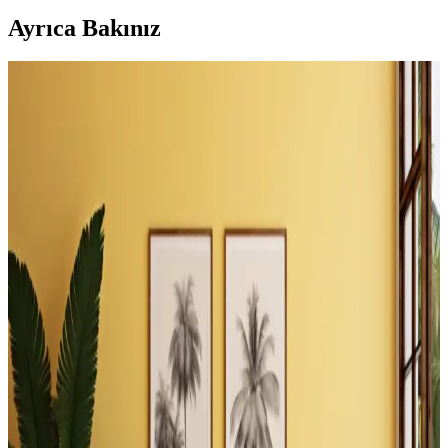
Ayrıca Bakınız
Küçük Yatak Odalarında Alcove Yatak Düzeni:
Fonksiyonel ve Estetik Çözümler
Küçük yatak odalarında alcove yatak düzeni, doğru planlama ve
yaratıcı çözümlerle işlevsel ve estetik hale getirilebilir. Depolama
entegrasyonu ve uygun dekorasyon önemli rol oynar.
Evde Şömine Yanı Boşluklarını Fonksiyonel ve
Estetik Şekilde Değerlendirme Yöntemleri
Şömine yanındaki boşluklar, raf sistemleri, dekoratif odun
düzenlemeleri ve özel mobilyalarla hem fonksiyonel hem estetik
hale getirilebilir. Alternatif kullanım önerileri ve dikkat edilmesi
gerekenler ele alınmıştır.
Balkon ve Teras Alanlarında İşlevsel ve Yaratıcı
Kullanım Önerileri
Balkon ve teraslarda barbeküden bitkilendirmeye, depolamadan