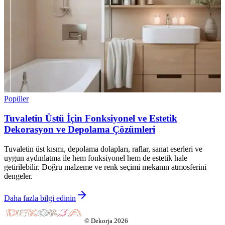
Popüler
Tuvaletin Üstü İçin Fonksiyonel ve Estetik
Dekorasyon ve Depolama Çözümleri
Tuvaletin üst kısmı, depolama dolapları, raflar, sanat eserleri ve
uygun aydınlatma ile hem fonksiyonel hem de estetik hale
getirilebilir. Doğru malzeme ve renk seçimi mekanın atmosferini
dengeler.
Daha fazla bilgi edinin
©
Dekorja
2026