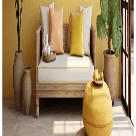
ve Estetik Tasarım Çözümleri
Yatak başındaki çatı pencereleri için gömme oturma alanları, Roman
stor perdeler, duvara monte raflar ve bitkilerle estetik ve fonksiyonel
çözümler sunuluyor. Doğru yerleşimle oda dengeli hale geliyor.
Merdiven Üstündeki Geniş Düz Yüzeyin
Fonksiyonel Kullanımı ve Tasarım Önerileri
Merdiven üstündeki geniş yüzeyler, güvenlik önlemleri ve doğru
tasarım ile bitkilerden depolamaya, sanat eserlerinden evcil hayvan
alanlarına kadar çeşitli şekillerde değerlendirilebilir.
Küçük Boşlukların Dekorasyonunda İşlevsel ve
Estetik Çözümler
Küçük boşlukların dekorasyonunda ışık durumu, depolama
çözümleri ve kişisel kullanım alanları ön planda. Bitkiler, çok amaçlı
mobilyalar ve özel tasarımlarla alanlar fonksiyonel ve estetik hale
getirilebilir.
Ahşap Kirişli Evlerde Sage Green ve Bronz
Kulplarla Modern Dekorasyon Seçenekleri