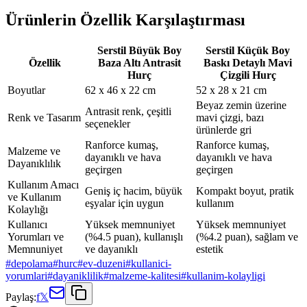
Ürünlerin Özellik Karşılaştırması
Serstil Büyük Boy
Serstil Küçük Boy
Özellik
Baza Altı Antrasit
Baskı Detaylı Mavi
Hurç
Çizgili Hurç
Boyutlar
62 x 46 x 22 cm
52 x 28 x 21 cm
Beyaz zemin üzerine
Antrasit renk, çeşitli
Renk ve Tasarım
mavi çizgi, bazı
seçenekler
ürünlerde gri
Ranforce kumaş,
Ranforce kumaş,
Malzeme ve
dayanıklı ve hava
dayanıklı ve hava
Dayanıklılık
geçirgen
geçirgen
Kullanım Amacı
Geniş iç hacim, büyük
Kompakt boyut, pratik
ve Kullanım
eşyalar için uygun
kullanım
Kolaylığı
Kullanıcı
Yüksek memnuniyet
Yüksek memnuniyet
Yorumları ve
(%4.5 puan), kullanışlı
(%4.2 puan), sağlam ve
Memnuniyet
ve dayanıklı
estetik
#
depolama
#
hurc
#
ev-duzeni
#
kullanici-
yorumlari
#
dayaniklilik
#
malzeme-kalitesi
#
kullanim-kolayligi
Paylaş:
f
𝕏