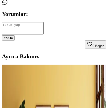
Yorumlar:
Yorum
0
Beğen
Ayrıca Bakınız
Küçük Yatak Odalarında Alcove Yatak Düzeni:
Fonksiyonel ve Estetik Çözümler
Küçük yatak odalarında alcove yatak düzeni, doğru planlama ve
yaratıcı çözümlerle işlevsel ve estetik hale getirilebilir. Depolama
entegrasyonu ve uygun dekorasyon önemli rol oynar.
Evde Şömine Yanı Boşluklarını Fonksiyonel ve