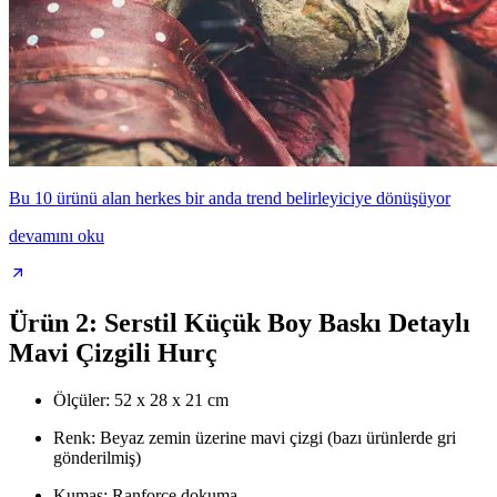
Bu 10 ürünü alan herkes bir anda trend belirleyiciye dönüşüyor
devamını oku
Ürün 2: Serstil Küçük Boy Baskı Detaylı
Mavi Çizgili Hurç
Ölçüler: 52 x 28 x 21 cm
Renk: Beyaz zemin üzerine mavi çizgi (bazı ürünlerde gri
gönderilmiş)
Kumaş: Ranforce dokuma