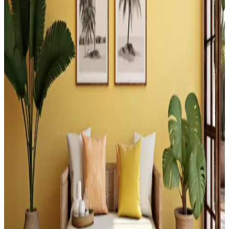
eğlence alanlarına kadar işlevsel ve estetik düzenlemelerle alanınızı
çok yönlü kullanabilirsiniz.
Tuvaletin Üstü İçin Fonksiyonel ve Estetik
Dekorasyon ve Depolama Çözümleri
Tuvaletin üst kısmı, depolama dolapları, raflar, sanat eserleri ve
uygun aydınlatma ile hem fonksiyonel hem de estetik hale
getirilebilir. Doğru malzeme ve renk seçimi mekanın atmosferini
dengeler.
Yatak Başındaki Çatı Pencereleri İçin Fonksiyonel
ve Estetik Tasarım Çözümleri
Yatak başındaki çatı pencereleri için gömme oturma alanları, Roman
stor perdeler, duvara monte raflar ve bitkilerle estetik ve fonksiyonel
çözümler sunuluyor. Doğru yerleşimle oda dengeli hale geliyor.
Merdiven Üstündeki Geniş Düz Yüzeyin
Fonksiyonel Kullanımı ve Tasarım Önerileri
Merdiven üstündeki geniş yüzeyler, güvenlik önlemleri ve doğru
tasarım ile bitkilerden depolamaya, sanat eserlerinden evcil hayvan