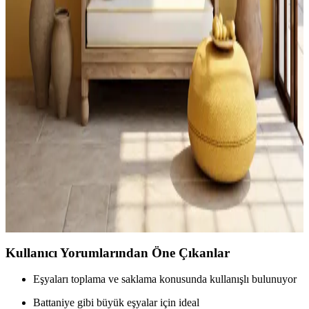
alanlarına kadar çeşitli şekillerde değerlendirilebilir.
Küçük Boşlukların Dekorasyonunda İşlevsel ve
Estetik Çözümler
Küçük boşlukların dekorasyonunda ışık durumu, depolama
çözümleri ve kişisel kullanım alanları ön planda. Bitkiler, çok amaçlı
mobilyalar ve özel tasarımlarla alanlar fonksiyonel ve estetik hale
getirilebilir.
Ahşap Kirişli Evlerde Sage Green ve Bronz
Kulplarla Modern Dekorasyon Seçenekleri
Ahşap kirişler ve beyaz tezgahların bulunduğu evlerde sage green
dolaplar ve bronz kulplar, estetik ve fonksiyonel bir dekorasyon
sunar. Aydınlatma, depolama ve aksesuar seçimleriyle mekanın
atmosferi tamamlanır.
Kullanıcı Yorumlarından Öne Çıkanlar
Eşyaları toplama ve saklama konusunda kullanışlı bulunuyor
Battaniye gibi büyük eşyalar için ideal