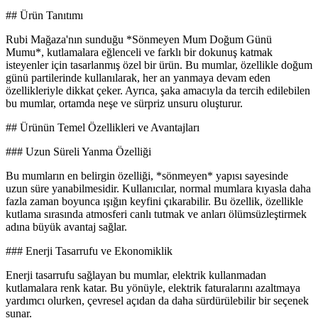
## Ürün Tanıtımı
Rubi Mağaza'nın sunduğu *Sönmeyen Mum Doğum Günü
Mumu*, kutlamalara eğlenceli ve farklı bir dokunuş katmak
isteyenler için tasarlanmış özel bir ürün. Bu mumlar, özellikle doğum
günü partilerinde kullanılarak, her an yanmaya devam eden
özellikleriyle dikkat çeker. Ayrıca, şaka amacıyla da tercih edilebilen
bu mumlar, ortamda neşe ve sürpriz unsuru oluşturur.
## Ürünün Temel Özellikleri ve Avantajları
### Uzun Süreli Yanma Özelliği
Bu mumların en belirgin özelliği, *sönmeyen* yapısı sayesinde
uzun süre yanabilmesidir. Kullanıcılar, normal mumlara kıyasla daha
fazla zaman boyunca ışığın keyfini çıkarabilir. Bu özellik, özellikle
kutlama sırasında atmosferi canlı tutmak ve anları ölümsüzleştirmek
adına büyük avantaj sağlar.
### Enerji Tasarrufu ve Ekonomiklik
Enerji tasarrufu sağlayan bu mumlar, elektrik kullanmadan
kutlamalara renk katar. Bu yönüyle, elektrik faturalarını azaltmaya
yardımcı olurken, çevresel açıdan da daha sürdürülebilir bir seçenek
sunar.