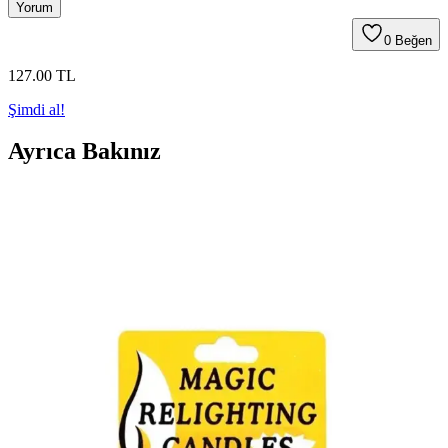
Yorum
0
Beğen
127
.00
TL
Şimdi al!
Ayrıca Bakınız
Parti Dolabı ve Rubi Mağaza Sönmeyen Mum
Karşılaştırması: Özellikler ve Kullanıcı Yorumları
İki popüler sönmeyen mum ürününün özellikleri, kullanıcı yorumları
ve karşılaştırmasıyla doğum günü kutlamalarınıza eğlence katacak
detaylar.
Sönmeyen Mum Karşılaştırması: Parti Dolabı ve
Rubi Mağaza Ürünlerinin Özellikleri
Bu makalede, Parti Dolabı ve Rubi Mağaza'nın sönmeyen
mumlarını karşılaştırıyoruz. Uzun yanma süreleri, renk seçenekleri
ve kullanıcı yorumlarıyla ilgili detaylar, kutlamalarınıza uygun en iyi