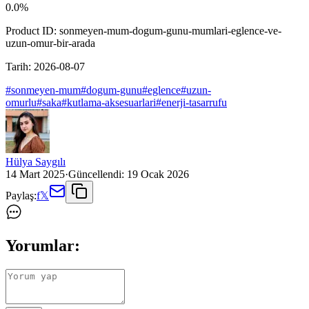
0.0
%
Product ID:
sonmeyen-mum-dogum-gunu-mumlari-eglence-ve-
uzun-omur-bir-arada
Tarih:
2026-08-07
#
sonmeyen-mum
#
dogum-gunu
#
eglence
#
uzun-
omurlu
#
saka
#
kutlama-aksesuarlari
#
enerji-tasarrufu
Hülya Saygılı
14 Mart 2025
·
Güncellendi:
19 Ocak 2026
Paylaş:
f
𝕏
Yorumlar: