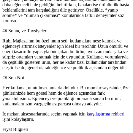
daha eğlenceli hale geldiğini belirtirken, bazıları ise ürünün ilk başta
beklentilerini tam karşıladığını dile getiriyor. Özellikle, *yanıp
sönme* ve *duman çıkarması* konularında farklı deneyimler söz
konusu.
## Sonuç ve Tavsiyeler
Rubi Mağaza'nın bu özel mum seti, kutlamalara neşe katmak ve
eğlenceyi artırmak isteyenler için ideal bir tercihtir. Uzun ömürlü ve
enerji tasarruflu yapısıyla öne çıkan bu ürün, aynı zamanda şaka ve
sürpriz ortamları yaratmak için de uygundur. Kullanıcı yorumlarıyla
da çeşitlilik gösteren ürün, her ne kadar bazı kullanıcılar tarafından
eleştirilse de, genel olarak eğlence ve pratiklik açısından değerlidir.
## Son Not
Her kutlama, unutulmaz anılarla doludur. Bu mumlar sayesinde, özel
günlerinizde hem görsel hem de eğlence açısından fark
yaratabilirsiniz. Eğlenceyi ve pratikliği bir arada sunan bu ürün,
kutlamalarınızın vazgeçilmez parçası olmaya adaydır.
İç mekan aksesuarlarında seçim yapmak için
karşılaştırma rehberi
işini kolaylaştırır.
Fiyat Bilgileri