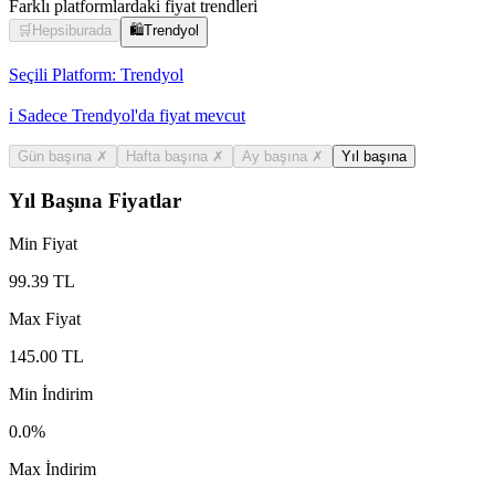
Farklı platformlardaki fiyat trendleri
🛒
Hepsiburada
🛍️
Trendyol
Seçili Platform:
Trendyol
ℹ️ Sadece Trendyol'da fiyat mevcut
Gün başına
✗
Hafta başına
✗
Ay başına
✗
Yıl başına
Yıl Başına Fiyatlar
Min Fiyat
99.39
TL
Max Fiyat
145.00
TL
Min İndirim
0.0
%
Max İndirim