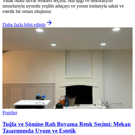
Yatak odası duvar renkleri seçimi, oda ışığı ve dekorasyon
unsurlarıyla uyumlu yeşilin adaçayı ve yosun tonlarıyla sakin ve
estetik bir ortam oluşturur.
Daha fazla bilgi edinin
Popüler
Tuğla ve Şömine Rafı Boyama Renk Seçimi: Mekan
Tasarımında Uyum ve Estetik