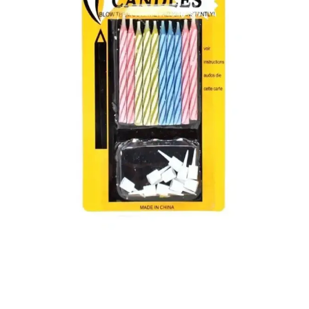
seçimi yapmanıza yardımcı oluyor.
Orca Sönmeyen Mum ve Parti Dolabı Üfleyince
Sönmeyen Mum Karşılaştırması
Bu makalede, Orca ve Parti Dolabı sönmeyen mumlarının
özelliklerini karşılaştırıyor, kullanıcılardan gelen yorumlara ve
avantajlara değiniyoruz.
Sönmeyen Mum Doğum Günü Mumları Eğlence ve
Uzun Ömür Bir Arada
Sönmeyen mumlar, uzun süre yanar, enerji tasarrufu sağlar, doğum
günü ve eğlence etkinlikleri için ideal, pratik ve güvenli kutlama
aksesuarıdır.
Orca ve Rubi Mağaza Sönmeyen Mum
Karşılaştırması: Hangi Ürün Daha Uygun
Orca ve Rubi Mağaza sönmeyen mumların özelliklerini, kullanıcı
yorumlarını ve karşılaştırmasını içeren detaylı rehber, doğru seçim
yapmanıza yardımcı olur.