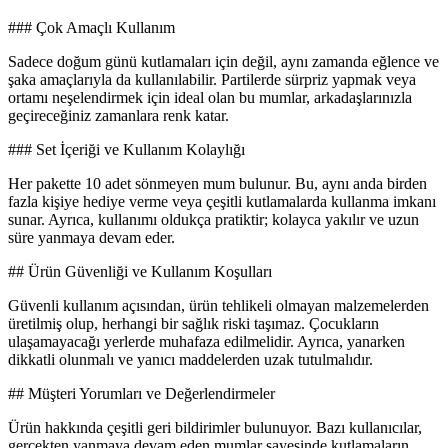
### Çok Amaçlı Kullanım
Sadece doğum günü kutlamaları için değil, aynı zamanda eğlence ve
şaka amaçlarıyla da kullanılabilir. Partilerde sürpriz yapmak veya
ortamı neşelendirmek için ideal olan bu mumlar, arkadaşlarınızla
geçireceğiniz zamanlara renk katar.
### Set İçeriği ve Kullanım Kolaylığı
Her pakette 10 adet sönmeyen mum bulunur. Bu, aynı anda birden
fazla kişiye hediye verme veya çeşitli kutlamalarda kullanma imkanı
sunar. Ayrıca, kullanımı oldukça pratiktir; kolayca yakılır ve uzun
süre yanmaya devam eder.
## Ürün Güvenliği ve Kullanım Koşulları
Güvenli kullanım açısından, ürün tehlikeli olmayan malzemelerden
üretilmiş olup, herhangi bir sağlık riski taşımaz. Çocukların
ulaşamayacağı yerlerde muhafaza edilmelidir. Ayrıca, yanarken
dikkatli olunmalı ve yanıcı maddelerden uzak tutulmalıdır.
## Müşteri Yorumları ve Değerlendirmeler
Ürün hakkında çeşitli geri bildirimler bulunuyor. Bazı kullanıcılar,
gerçekten yanmaya devam eden mumlar sayesinde kutlamaların