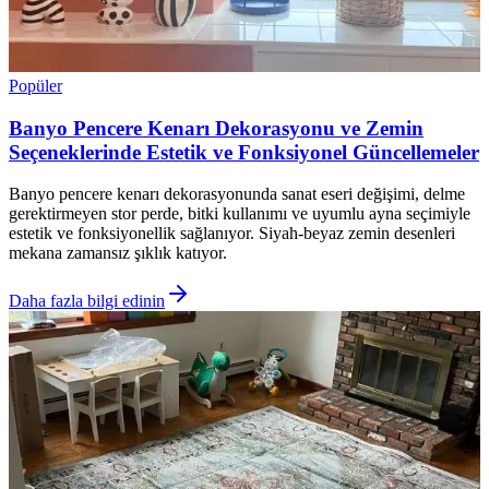
Popüler
Banyo Pencere Kenarı Dekorasyonu ve Zemin
Seçeneklerinde Estetik ve Fonksiyonel Güncellemeler
Banyo pencere kenarı dekorasyonunda sanat eseri değişimi, delme
gerektirmeyen stor perde, bitki kullanımı ve uyumlu ayna seçimiyle
estetik ve fonksiyonellik sağlanıyor. Siyah-beyaz zemin desenleri
mekana zamansız şıklık katıyor.
Daha fazla bilgi edinin