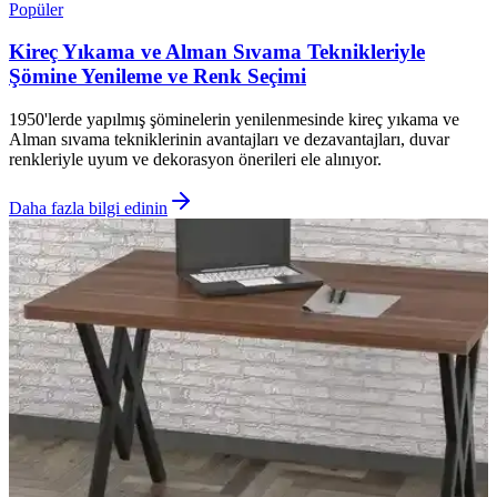
Popüler
Kireç Yıkama ve Alman Sıvama Teknikleriyle
Şömine Yenileme ve Renk Seçimi
1950'lerde yapılmış şöminelerin yenilenmesinde kireç yıkama ve
Alman sıvama tekniklerinin avantajları ve dezavantajları, duvar
renkleriyle uyum ve dekorasyon önerileri ele alınıyor.
Daha fazla bilgi edinin