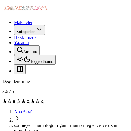
Makaleler
Kategoriler
Hakkımızda
Yazarlar
Ara...
⌘
K
Toggle theme
Değerlendirme
3.6
/
5
Ana Sayfa
sonmeyen-mum-dogum-gunu-mumlari-eglence-ve-uzun-
omur-bir-arada