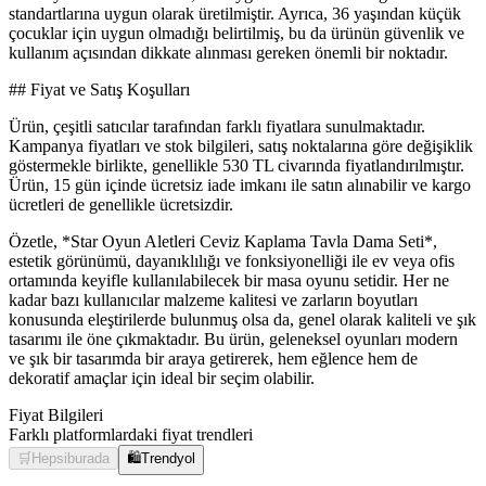
standartlarına uygun olarak üretilmiştir. Ayrıca, 36 yaşından küçük
çocuklar için uygun olmadığı belirtilmiş, bu da ürünün güvenlik ve
kullanım açısından dikkate alınması gereken önemli bir noktadır.
## Fiyat ve Satış Koşulları
Ürün, çeşitli satıcılar tarafından farklı fiyatlara sunulmaktadır.
Kampanya fiyatları ve stok bilgileri, satış noktalarına göre değişiklik
göstermekle birlikte, genellikle 530 TL civarında fiyatlandırılmıştır.
Ürün, 15 gün içinde ücretsiz iade imkanı ile satın alınabilir ve kargo
ücretleri de genellikle ücretsizdir.
Özetle, *Star Oyun Aletleri Ceviz Kaplama Tavla Dama Seti*,
estetik görünümü, dayanıklılığı ve fonksiyonelliği ile ev veya ofis
ortamında keyifle kullanılabilecek bir masa oyunu setidir. Her ne
kadar bazı kullanıcılar malzeme kalitesi ve zarların boyutları
konusunda eleştirilerde bulunmuş olsa da, genel olarak kaliteli ve şık
tasarımı ile öne çıkmaktadır. Bu ürün, geleneksel oyunları modern
ve şık bir tasarımda bir araya getirerek, hem eğlence hem de
dekoratif amaçlar için ideal bir seçim olabilir.
Fiyat Bilgileri
Farklı platformlardaki fiyat trendleri
🛒
Hepsiburada
🛍️
Trendyol