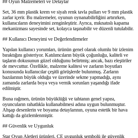
## Oyun Malzemeleri ve Detaylar
Set, 36 mm plastik krem ve siyah renk tavla pulları ve 9 mm plastik
zarlar içerir. Bu malzemeler, oyunun oynanabilirliğini artırırken,
kullanıcıların deneyimini zenginleştirir. Ayrıca, mıknatıslı kapama
mekanizması sayesinde set, kolayca taşınabilir ve düzenli tutulabilir.
## Kullanıcı Deneyimi ve Değerlendirmeler
Yapılan kullanıcı yorumları, ürünün genel olarak olumlu bir izlenim
bıraktığını gösteriyor. Katılımcıların büyük çoğunluğu, kaliteli ve
taşların dokusunun güzel olduğunu belirtmiş; ancak, bazı eleştiriler
de mevcuttur. Özellikle, malzeme kalitesi ve zarların boyutları
konusunda kullanıcılar çeşitli görüşlerde bulunmuş. Zarların
bazılarının büyük olduğu ve üzerinde sekme yapmadığı, aynı
zamanda zarlarda boya veya vernik sorunları yaşandığı ifade
edilmiştir.
Buna rağmen, ürünün büyüklüğü ve tahtanın genel yapısı,
oyuncuların rahatlıkla kullanabilmesi adına uygun bulunmuştur.
Ahşap desenlerin ve boyama detaylarının, oyuna estetik bir hava
kattığı da gözlemlenmiştir.
## Güvenlik ve Uygunluk
Star Oyun Aletleri ürünleri, CE uygunluk sembolü ile güvenlik