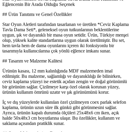
Eğlencenin Bir Arada Olduğu Seçenek
## Ürün Tanıtımı ve Genel Özellikler
Star Oyun Aletleri tarafından tasarlanan ve üretilen *Ceviz Kaplama
Tavla Dama Seti*, geleneksel oyun tutkunlarının beklentilerine
uygun, şık ve dayanıklı bir masa oyun setidir. Ürün, Türkiye menşei
olup, yüksek kalite standartlarına uygun olarak üretilmiştir. Bu set,
hem tavla hem de dama oyunlarını içeren iki fonksiyonlu bir
tasarımıyla kullanıcılarına çok yönlü eğlence imkanı sunar.
## Tasarım ve Malzeme Kalitesi
Ürünün kasası, 12 mm kalınlığında MDF malzemeden imal
edilmiştir. Bu malzeme, sağlamlığı ve dayanıklılığı ile bilinirken,
ceviz kaplama yüzeyi ise estetik açıdan zengin ve doğal görünümlü
bir görünüm sağlar. Çizilmeye karşı özel olarak korunan yüzey,
ürünün kullanım ömrünü uzatır ve şık görünümünü korur.
İç ve dış yüzeylerde kullanılan özel çizilmeyen coex parlak selefon
kaplama, ürünün uzun süre ilk günkü gibi görünmesini sağlar.
Ayrıca, ürünün kapalı durumda ölçüleri 25x48x6 cm iken, açık
halde 50x48x3 cm boyutlarına ulaşır. Bu özellikler, kullanım ve
saklama açısından pratiklik sunar.