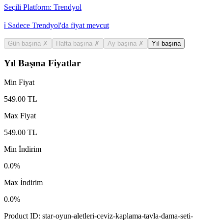
Seçili Platform:
Trendyol
ℹ️ Sadece Trendyol'da fiyat mevcut
Gün başına
✗
Hafta başına
✗
Ay başına
✗
Yıl başına
Yıl Başına Fiyatlar
Min Fiyat
549.00
TL
Max Fiyat
549.00
TL
Min İndirim
0.0
%
Max İndirim
0.0
%
Product ID:
star-oyun-aletleri-ceviz-kaplama-tavla-dama-seti-