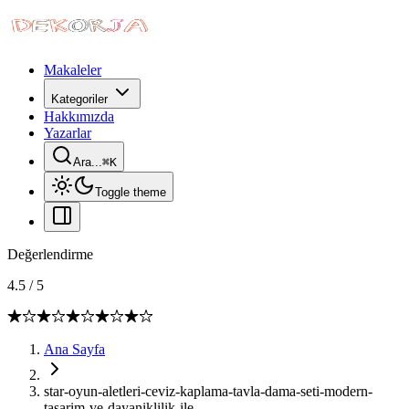
Makaleler
Kategoriler
Hakkımızda
Yazarlar
Ara...
⌘
K
Toggle theme
Değerlendirme
4.5
/
5
Ana Sayfa
star-oyun-aletleri-ceviz-kaplama-tavla-dama-seti-modern-
tasarim-ve-dayaniklilik-ile