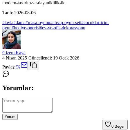
modern-tasarim-ve-dayaniklilik-ile
Tarih:
2026-08-06
#
tavla
#
dama
#
masa-oyunu
#
ahsap-oyun-seti
#
cocuklar-icin-
oyun
#
hediye-onerisi
#
ev-ve-ofis-dekorasyonu
Gizem Kaya
4 Nisan 2025
·
Güncellendi:
19 Ocak 2026
Paylaş:
f
𝕏
Yorumlar:
Yorum
0
Beğen