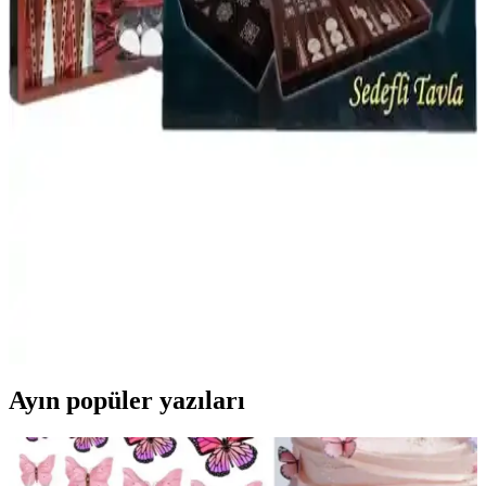
Star Oyun Aletleri'nin büyük boy akrilik tavla pulu, dayanıklı
malzeme ve şık tasarımıyla oyunu daha görsel ve rahat hale
getiriyor, ancak bazı kalite ve detay sorunları bulunuyor.
Kişiye Özel Tavla Tasarımlarıyla Dekorasyonunuza
Şıklık Katın
Özelleştirilebilir malzeme ve tasarımlarla kişiye özel tavlalar,
dekorasyonda fark yaratır ve anlam katar. Estetik ve fonksiyonel
seçeneklerle yaşam alanlarınızı kişiselleştirin.
Eser Sedefli İzmir Tavla Orta Boy: Estetik ve
Dayanıklı Geleneksel Oyun Seti
İzmir Sedefli Tavla, şık tasarımı ve kaliteli malzemeleriyle uzun
ömürlü, dekoratif ve eğlenceli bir oyun deneyimi sunar. Dayanıklı
yüzeyi ve özgün motifleriyle öne çıkar.
Ayın popüler yazıları