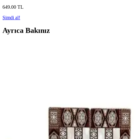
649
.00
TL
Şimdi al!
Ayrıca Bakınız
Star Yakma Tavla Seti Büyük Boy Dayanıklı ve
Estetik Tasarımıyla Modern Oyun Deneyimi
Star yakma tavla seti, şık tasarımı ve kaliteli malzemeleriyle uzun
ömürlü ve kullanışlı. Büyük boy ölçüsüyle oyun keyfini artırır, her
ortamda tercih edilir.
El İşçiliği Şimşir Ağacından Üretilmiş Tavla Pulu -
Kaliteli ve Estetik Oyun Aksesuarı
Şimşir ağacından el işçiliğiyle üretilmiş bu tavla pulu, estetik ve
dayanıklı yapısıyla oyununuza şıklık ve kalite getiriyor, geleneksel
sanatların modern tasarımla buluştuğu özgün bir aksesuar.
Cix Sedef MDF Kaplama Büyük Boy Tavla: