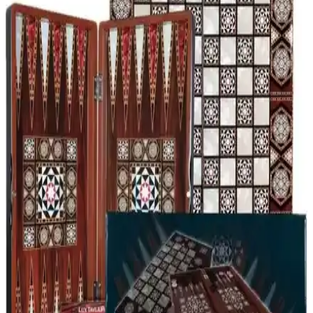
Dayanıklı ve Estetik Masa Oyunu
Cix Sedef MDF kaplama büyük boy tavla, dayanıklılık ve şıklığı bir
arada sunar, kolay taşınabilir ve dış mekanda kullanılabilir, ideal
eğlence seçeneği.
Star Masif Sedef Tavla Büyük Boy - Dayanıklı ve
Estetik Masa Oyunu
Star Masif Sedef Tavla büyük boy ölçüsü, dayanıklı malzemeleri ve
estetik tasarımıyla öne çıkar. Kalite ve kullanım alanı genişliğiyle
klasik oyunu modern bir dokunuşla sunar.
Star Polyester Sedef Tavla Büyük Boy: Dayanıklı ve
Şık Modern Tasarım Tavla Oyunu
Star Polyester Sedef Tavla Büyük Boy, şık tasarımı ve dayanıklı
malzemesiyle öne çıkan, taşınabilir ve eğlenceli geleneksel tavla
oyunu. Geniş yüzeyiyle rahat oynanabilirlik sağlar.
Star Oyun Aletleri Büyük Boy Akrilik Tavla Pulu
Detaylı İnceleme ve Kullanıcı Yorumları