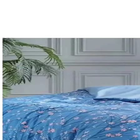
Palmiye Hobi Sanat Kırtasiye Sayılarla Boyama Setler
Palmiye Hobi Sanat kırtasiye'nin Kayık ve Sahil Kasabası temalı sayılar
keşfedin.
Adel Sakura ve NaSaDAN Pati Silgi Karşılaştırması: Ö
Adel Sakura ve NaSaDAN Pati Silgi'nin özelliklerini, kullanıcı yorumla
Çocuklar İçin Sportaj Işıklı Patenler Karşılaştırması 
Bu makalede, iki popüler Sportaj ışıklı çocuk pateni detaylarıyla karşı
Genel Markalar ve SolinpaTech 3D Kalemleri Karşılaş
İki popüler 3D kalemi karşılaştırıyoruz. Kullanım kolaylığı, güvenlik,
Palmiye Hobi Sanat ve Tabdiko Sayılarla Boyama Setle
İki popüler sayılarla boyama setinin detaylı karşılaştırması, içerikleri 
Çocuklar İçin 208 Parçalık Boyama Seti: Yaratıcılığı 