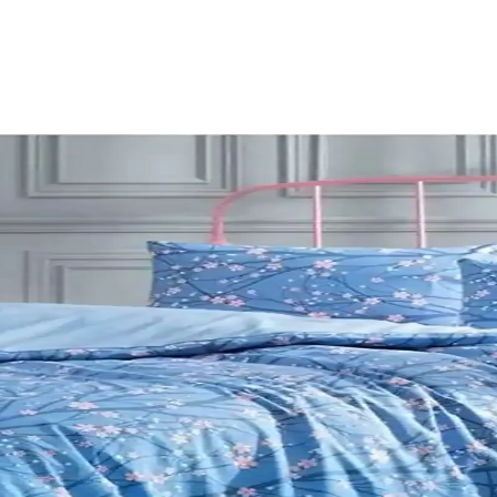
i Karşılaştırması ve Detaylı İnceleme
la boyama setleri detaylı karşılaştırması. Her iki ürünün özellikleri, k
zellikleri ve Kullanıcı Yorumları
rını ve karşılaştırmalarını detaylı inceleyerek, ihtiyaçlarınıza uygun e
ve En İyi Seçenekler
laştırılıyor. Ürünlerin özellikleri ve kullanıcı yorumlarıyla en uygun se
tırması ve Kullanım İpuçları
 fiyat ve tasarım özellikleriyle en iyi seçimi yapmanıza yardımcı oluyoru
ri Karşılaştırması ve Özellikleri
ve kullanıcı yorumlarıyla en iyi seçimi yapmanızı sağlar.
Geliştiren Eğitici Malzeme