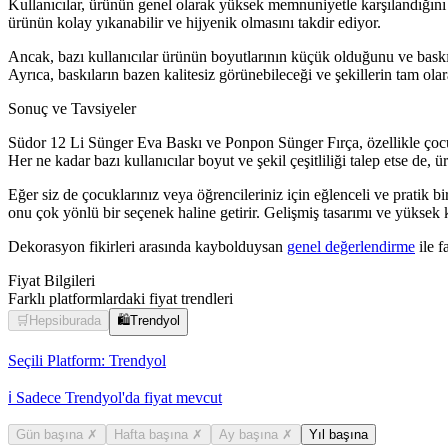
Kullanıcılar, ürünün genel olarak yüksek memnuniyetle karşılandığını be
ürünün kolay yıkanabilir ve hijyenik olmasını takdir ediyor.
Ancak, bazı kullanıcılar ürünün boyutlarının küçük olduğunu ve baskı şe
Ayrıca, baskıların bazen kalitesiz görünebileceği ve şekillerin tam ola
Sonuç ve Tavsiyeler
Südor 12 Li Sünger Eva Baskı ve Ponpon Sünger Fırça, özellikle çocuklar
Her ne kadar bazı kullanıcılar boyut ve şekil çeşitliliği talep etse de
Eğer siz de çocuklarınız veya öğrencileriniz için eğlenceli ve pratik bi
onu çok yönlü bir seçenek haline getirir. Gelişmiş tasarımı ve yüksek k
Dekorasyon fikirleri arasında kaybolduysan
genel değerlendirme
ile f
Fiyat Bilgileri
Farklı platformlardaki fiyat trendleri
🛒
Hepsiburada
🛍️
Trendyol
Seçili Platform:
Trendyol
ℹ️ Sadece Trendyol'da fiyat mevcut
Gün başına
✗
Hafta başına
✗
Ay başına
✗
Yıl başına