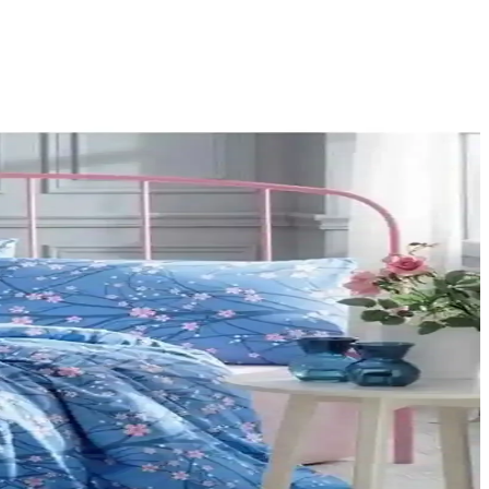
ullanıcı yorumları ve avantajlarıyla hangi setin size uygun olduğunu
n iyi silgiyi seçmenize yardımcı oluyoruz.
çeneği belirlemenize yardımcı oluyor.
z.