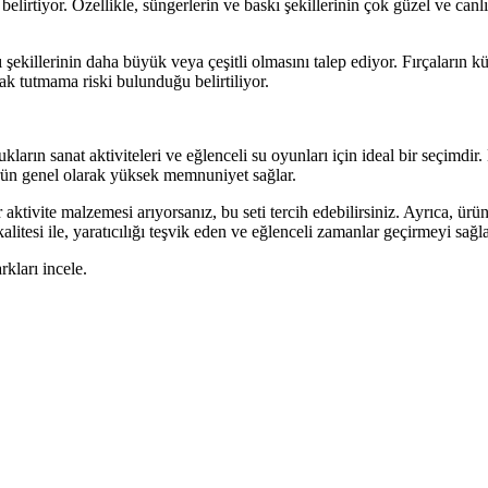
lirtiyor. Özellikle, süngerlerin ve baskı şekillerinin çok güzel ve canl
killerinin daha büyük veya çeşitli olmasını talep ediyor. Fırçaların küçük
rak tutmama riski bulunduğu belirtiliyor.
ın sanat aktiviteleri ve eğlenceli su oyunları için ideal bir seçimdir. D
, ürün genel olarak yüksek memnuniyet sağlar.
r aktivite malzemesi arıyorsanız, bu seti tercih edebilirsiniz. Ayrıca, ürü
alitesi ile, yaratıcılığı teşvik eden ve eğlenceli zamanlar geçirmeyi sağ
arkları incele.