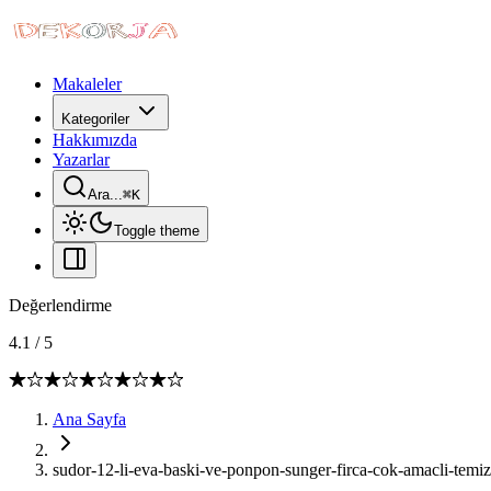
Makaleler
Kategoriler
Hakkımızda
Yazarlar
Ara...
⌘
K
Toggle theme
Değerlendirme
4.1
/
5
Ana Sayfa
sudor-12-li-eva-baski-ve-ponpon-sunger-firca-cok-amacli-temi