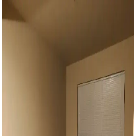
Duvar Rengiyle Uyumlu Perde Seçimi: Yeşil,
Turuncu ve Kahverenginin Mekâna Etkisi
Duvar rengine uyumlu perde seçimi, mekânın atmosferini belirler.
Yeşil tonlar doğal sakinlik sunarken, turuncu ve kahverengi sıcaklık
katar. Kalın keten ve karartma perdeler ışık kontrolünde avantaj
sağlar.
Geniş Pencereler İçin Fonksiyonel ve Estetik Perde
Seçenekleri ve Çözümleri
Geniş pencereler için hücresel stor, iki stor perde kullanımı, rulo stor
ve pencere filmleri gibi işlevsel ve estetik perde seçenekleri manzara
engellenmeden ışık kontrolü sağlar.
Vintage Yatakların Yatak Odası Düzenine Etkisi ve
Mekâna Uyum Sağlama Yöntemleri
Vintage yatakların mekâna uyumu, boyut ve yerleşim planlaması ile
renk ve dekorasyon uyumu, kişisel tercihlerle dengelenerek yatak
odasında estetik ve fonksiyonellik sağlanır.