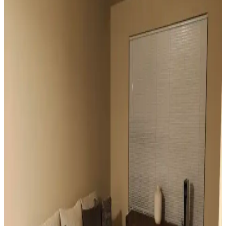
Geniş pencereler için hücresel stor, iki stor perde kullanımı, rulo stor
ve pencere filmleri gibi işlevsel ve estetik perde seçenekleri manzara
engellenmeden ışık kontrolü sağlar.
Vintage Yatakların Yatak Odası Düzenine Etkisi ve
Mekâna Uyum Sağlama Yöntemleri
Vintage yatakların mekâna uyumu, boyut ve yerleşim planlaması ile
renk ve dekorasyon uyumu, kişisel tercihlerle dengelenerek yatak
odasında estetik ve fonksiyonellik sağlanır.
Odanızı Geliştirmenin Yolları: Perde, Aydınlatma ve
Dekorasyon İpuçlarıyla Atmosferi Yenileme
Odanızın atmosferini perde seçimi, aydınlatma, duvar renkleri ve
mobilya düzenlemeleriyle nasıl geliştirebileceğinizi anlatan kapsamlı
öneriler sunulmaktadır. Küçük değişikliklerle mekânda büyük
farklar yaratabilirsiniz.
Mutfak Pencereleri İçin Estetik ve Fonksiyonel
Perde ile Jaluzi Seçenekleri