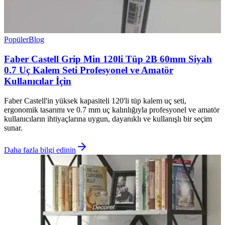
Popüler
Blog
Faber Castell Grip Min 120li Tüp 2B 60mm Siyah
0.7 Uç Kalem Seti Profesyonel ve Amatör
Kullanıcılar İçin
Faber Castell'in yüksek kapasiteli 120'li tüp kalem uç seti,
ergonomik tasarımı ve 0.7 mm uç kalınlığıyla profesyonel ve amatör
kullanıcıların ihtiyaçlarına uygun, dayanıklı ve kullanışlı bir seçim
sunar.
Daha fazla bilgi edinin