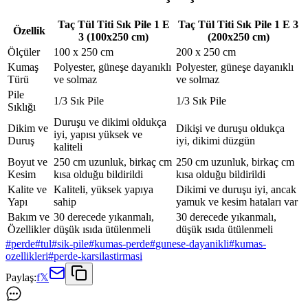
Taç Tül Titi Sık Pile 1 E
Taç Tül Titi Sık Pile 1 E 3
Özellik
3 (100x250 cm)
(200x250 cm)
Ölçüler
100 x 250 cm
200 x 250 cm
Kumaş
Polyester, güneşe dayanıklı
Polyester, güneşe dayanıklı
Türü
ve solmaz
ve solmaz
Pile
1/3 Sık Pile
1/3 Sık Pile
Sıklığı
Duruşu ve dikimi oldukça
Dikim ve
Dikişi ve duruşu oldukça
iyi, yapısı yüksek ve
Duruş
iyi, dikimi düzgün
kaliteli
Boyut ve
250 cm uzunluk, birkaç cm
250 cm uzunluk, birkaç cm
Kesim
kısa olduğu bildirildi
kısa olduğu bildirildi
Kalite ve
Kaliteli, yüksek yapıya
Dikimi ve duruşu iyi, ancak
Yapı
sahip
yamuk ve kesim hataları var
Bakım ve
30 derecede yıkanmalı,
30 derecede yıkanmalı,
Özellikler
düşük ısıda ütülenmeli
düşük ısıda ütülenmeli
#
perde
#
tul
#
sik-pile
#
kumas-perde
#
gunese-dayanikli
#
kumas-
ozellikleri
#
perde-karsilastirmasi
Paylaş:
f
𝕏