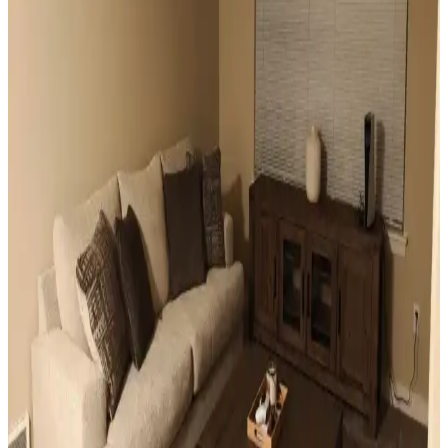
Odanızı Geliştirmenin Yolları: Perde, Aydınlatma ve
Dekorasyon İpuçlarıyla Atmosferi Yenileme
Odanızın atmosferini perde seçimi, aydınlatma, duvar renkleri ve
mobilya düzenlemeleriyle nasıl geliştirebileceğinizi anlatan kapsamlı
öneriler sunulmaktadır. Küçük değişikliklerle mekânda büyük
farklar yaratabilirsiniz.
Mutfak Pencereleri İçin Estetik ve Fonksiyonel
Perde ile Jaluzi Seçenekleri
Mutfak pencereleri için perde ve jaluzi seçiminde mevcut pencere
durumu, kullanım alışkanlıkları ve dekorasyon tarzı önemlidir.
Roman storlar, bambu jaluziler ve dekoratif filmler estetik ve
fonksiyonel çözümler sunar.
Sıcak Tonlu Mekanlarda Perde ve Perde Çubuğu
Seçimi İçin Estetik ve Fonksiyonel Rehber
Sıcak beyaz duvarlar ve açık kahverengi zeminlerde perde ve perde
çubuğu seçimi, estetik ve fonksiyonel açıdan mekanın atmosferini
belirler. Doğru renk ve malzeme tercihleri mekana sıcaklık ve uyum
katar.