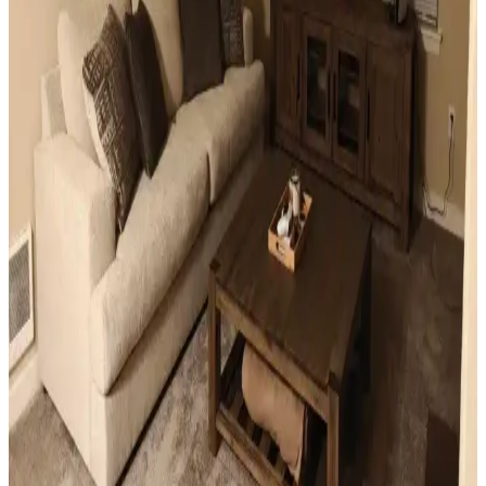
Mutfak pencereleri için perde ve jaluzi seçiminde mevcut pencere
durumu, kullanım alışkanlıkları ve dekorasyon tarzı önemlidir.
Roman storlar, bambu jaluziler ve dekoratif filmler estetik ve
fonksiyonel çözümler sunar.
Sıcak Tonlu Mekanlarda Perde ve Perde Çubuğu
Seçimi İçin Estetik ve Fonksiyonel Rehber
Sıcak beyaz duvarlar ve açık kahverengi zeminlerde perde ve perde
çubuğu seçimi, estetik ve fonksiyonel açıdan mekanın atmosferini
belirler. Doğru renk ve malzeme tercihleri mekana sıcaklık ve uyum
katar.
Ev Dekorasyonunda Küçük Dokunuşlarla
Mekanların Kişisel ve Estetik Dönüşümü
Ev dekorasyonunda aydınlatma, halı, sanat eserleri ve mobilya
uyumu gibi küçük ama etkili dokunuşlar, mekanların kişisel ve
estetik görünümünü önemli ölçüde değiştirir.
Küçük Oturma Odası Dekorasyonunda Denge ve
Katmanlama Teknikleriyle Alanı Genişletme