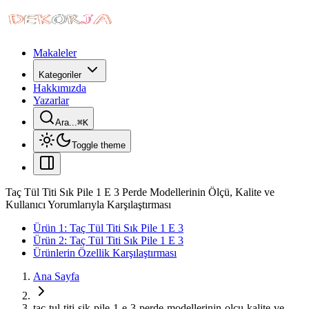
Makaleler
Kategoriler
Hakkımızda
Yazarlar
Ara...
⌘
K
Toggle theme
Taç Tül Titi Sık Pile 1 E 3 Perde Modellerinin Ölçü, Kalite ve
Kullanıcı Yorumlarıyla Karşılaştırması
Ürün 1: Taç Tül Titi Sık Pile 1 E 3
Ürün 2: Taç Tül Titi Sık Pile 1 E 3
Ürünlerin Özellik Karşılaştırması
Ana Sayfa
tac-tul-titi-sik-pile-1-e-3-perde-modellerinin-olcu-kalite-ve-