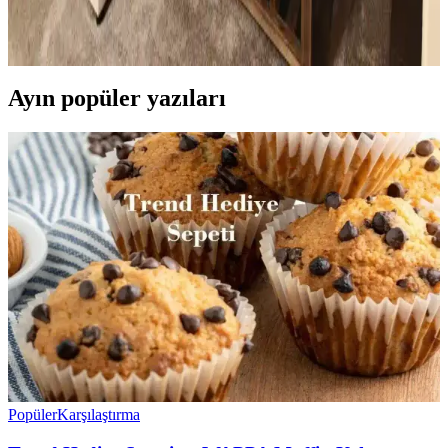
Küçük oturma odalarında perde, aydınlatma, mobilya ve dekorasyon
seçimleriyle denge ve katmanlama sağlanarak alan görsel olarak
genişletilir ve fonksiyonellik artırılır.
Ayın popüler yazıları
Popüler
Karşılaştırma