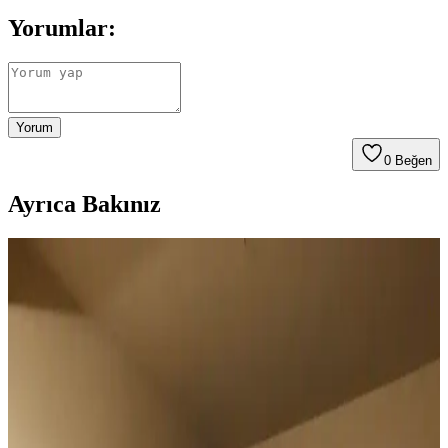
Yorumlar:
Yorum
0
Beğen
Ayrıca Bakınız
Duvar Rengiyle Uyumlu Perde Seçimi: Yeşil,
Turuncu ve Kahverenginin Mekâna Etkisi
Duvar rengine uyumlu perde seçimi, mekânın atmosferini belirler.
Yeşil tonlar doğal sakinlik sunarken, turuncu ve kahverengi sıcaklık
katar. Kalın keten ve karartma perdeler ışık kontrolünde avantaj
sağlar.
Geniş Pencereler İçin Fonksiyonel ve Estetik Perde
Seçenekleri ve Çözümleri