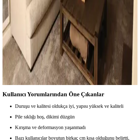
Ev Dekorasyonunda Küçük Dokunuşlarla
Mekanların Kişisel ve Estetik Dönüşümü
Ev dekorasyonunda aydınlatma, halı, sanat eserleri ve mobilya
uyumu gibi küçük ama etkili dokunuşlar, mekanların kişisel ve
estetik görünümünü önemli ölçüde değiştirir.
Küçük Oturma Odası Dekorasyonunda Denge ve
Katmanlama Teknikleriyle Alanı Genişletme
Küçük oturma odalarında perde, aydınlatma, mobilya ve dekorasyon
seçimleriyle denge ve katmanlama sağlanarak alan görsel olarak
genişletilir ve fonksiyonellik artırılır.
Kullanıcı Yorumlarından Öne Çıkanlar
Duruşu ve kalitesi oldukça iyi, yapısı yüksek ve kaliteli
Pile sıklığı hoş, dikimi düzgün
Kırışma ve deformasyon yaşanmadı
Bazı kullanıcılar boyutun birkaç cm kısa olduğunu belirtti,