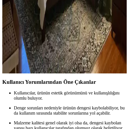
Konforun Dengeli Buluşması
Ev kütüphanesi yenilemesinde renklerin rahatlatıcı etkisi, kişisel
dekoratif öğeler ve konforlu mobilyalar ön plandadır. Tavan boyama
ve raf düzeni mekânın atmosferini zenginleştirir.
Yatak Odası Düzeni ve Dekorasyonunda Doğru
Yerleşim ve Tasarım İpuçları
Yatak odasında doğru mobilya yerleşimi, renk uyumu, aydınlatma
ve kişisel dokunuşlarla mekanın fonksiyonelliği ve estetiği artırılır.
Bu ipuçlarıyla odanız daha dengeli ve sıcak bir hale gelir.
Kullanıcı Yorumlarından Öne Çıkanlar
Kullanıcılar, ürünün estetik görünümünü ve kullanışlılığını
olumlu buluyor.
Denge sorunları nedeniyle ürünün dengesi kaybolabiliyor, bu
da kullanım sırasında stabilite sorunlarına yol açabilir.
Malzeme kalitesi genel olarak iyi olsa da, dengesi kaybolan
yapısı bazı kullanıcılar tarafından olumsuz olarak belirtiliyor.