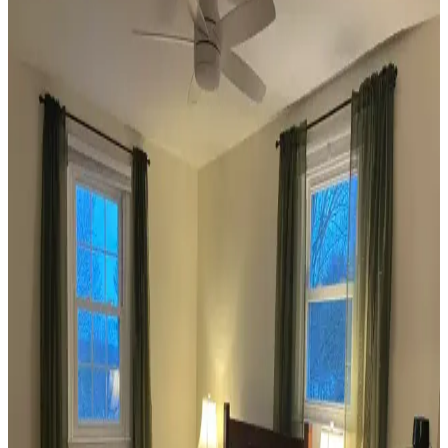
Koltuk ve aksesuar sandalyelerde renk uyumsuzluğu görsel rekabete
yol açabilir. Halı, perde, yastık ve mobilya yerleşimi ile renkler
dengelenerek mekanın estetik bütünlüğü sağlanır.
Ev Dekorasyonunda Denge ve Fonksiyonellik: Renk
Uyumu, Mobilya Yerleşimi ve Estetik İncelemesi
Reddit tartışması üzerinden ev dekorasyonunda renk uyumu,
mobilya yerleşimi ve aksesuar dengesi gibi unsurların yaşam
alanlarının estetik ve fonksiyonelliğini nasıl etkilediği inceleniyor.
Veranda Dekorasyonunda Bitki Seçimi, Aydınlatma
ve Mobilya Düzenlemeleriyle Estetik İyileştirme
Yöntemleri
Veranda dekorasyonunda bitkiler, halılar, aydınlatma ve mobilyaların
uyumlu kullanımı mekânı daha davetkâr ve fonksiyonel kılar. Doğru
seçimler verandanın atmosferini ve dış görünümünü güçlendirir.
Habitat'tan İkinci El Mobilya Alımı ve Ev
Dekorasyonunda Stil Oluşturma Yöntemleri
Habitat mağazalarından ikinci el mobilya alımı, ekonomik ve özgün