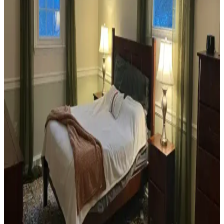
seçimler verandanın atmosferini ve dış görünümünü güçlendirir.
Habitat'tan İkinci El Mobilya Alımı ve Ev
Dekorasyonunda Stil Oluşturma Yöntemleri
Habitat mağazalarından ikinci el mobilya alımı, ekonomik ve özgün
dekorasyon için fırsatlar sunar. Doğru seçim, temizlik ve stil
oluşturma evin atmosferini belirler.
Teal Renkli Sandalyenin Halı ve Dolapla
Uyumunda Renk Tonları ve Aksesuarların Rolü
Teal renkli sandalyenin halı ve dolapla uyumu, doğru renk tonları ve
aksesuar seçimiyle sağlanır. Halıdaki mavi-yeşil alt tonlar ve sıcak
ahşap dolap, teal rengini öne çıkarır, aksesuarlar ise denge oluşturur.
Yan Sehpa Boyama Renk Seçenekleri ve
Dekorasyon Uyumu İçin Rehber
Yan sehpa boyamada renk seçimi, mobilya ve dekorasyon uyumu
açısından önemlidir. Koyu tonlar, sıcak renkler ve doğal ahşap
görünümü seçenekleriyle estetik sonuçlar elde edilir.
Ev Kütüphanesi Yenileme: Renk, Dekorasyon ve