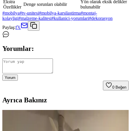
Ekstra
Yön olarak eksik delikler
Denge sorunları olabilir
Özellikler
bulunabilir
#
mobilya
#
tv-unitesi
#
mobilya-karsilastirma
#
montaj-
kolayligi
#
malzeme-kalitesi
#
kullanici-yorumlari
#
dekorasyon
Paylaş:
f
𝕏
Yorumlar:
Yorum
0
Beğen
Ayrıca Bakınız
Koltuk ve Aksesuar Sandalyelerde Renk Uyumu ve
Dekorasyonda Görsel Denge Sağlama Yöntemleri