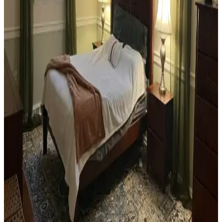
dekorasyon için fırsatlar sunar. Doğru seçim, temizlik ve stil
oluşturma evin atmosferini belirler.
Teal Renkli Sandalyenin Halı ve Dolapla
Uyumunda Renk Tonları ve Aksesuarların Rolü
Teal renkli sandalyenin halı ve dolapla uyumu, doğru renk tonları ve
aksesuar seçimiyle sağlanır. Halıdaki mavi-yeşil alt tonlar ve sıcak
ahşap dolap, teal rengini öne çıkarır, aksesuarlar ise denge oluşturur.
Yan Sehpa Boyama Renk Seçenekleri ve
Dekorasyon Uyumu İçin Rehber
Yan sehpa boyamada renk seçimi, mobilya ve dekorasyon uyumu
açısından önemlidir. Koyu tonlar, sıcak renkler ve doğal ahşap
görünümü seçenekleriyle estetik sonuçlar elde edilir.
Ev Kütüphanesi Yenileme: Renk, Dekorasyon ve
Konforun Dengeli Buluşması
Ev kütüphanesi yenilemesinde renklerin rahatlatıcı etkisi, kişisel
dekoratif öğeler ve konforlu mobilyalar ön plandadır. Tavan boyama
ve raf düzeni mekânın atmosferini zenginleştirir.