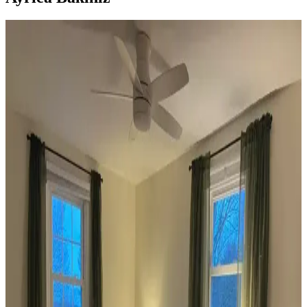
Koltuk ve Aksesuar Sandalyelerde Renk Uyumu ve
Dekorasyonda Görsel Denge Sağlama Yöntemleri
Koltuk ve aksesuar sandalyelerde renk uyumsuzluğu görsel rekabete
yol açabilir. Halı, perde, yastık ve mobilya yerleşimi ile renkler
dengelenerek mekanın estetik bütünlüğü sağlanır.
Ev Dekorasyonunda Denge ve Fonksiyonellik: Renk
Uyumu, Mobilya Yerleşimi ve Estetik İncelemesi
Reddit tartışması üzerinden ev dekorasyonunda renk uyumu,
mobilya yerleşimi ve aksesuar dengesi gibi unsurların yaşam
alanlarının estetik ve fonksiyonelliğini nasıl etkilediği inceleniyor.
Veranda Dekorasyonunda Bitki Seçimi, Aydınlatma
ve Mobilya Düzenlemeleriyle Estetik İyileştirme
Yöntemleri
Veranda dekorasyonunda bitkiler, halılar, aydınlatma ve mobilyaların
uyumlu kullanımı mekânı daha davetkâr ve fonksiyonel kılar. Doğru