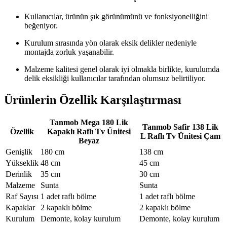
Kullanıcılar, ürünün şık görünümünü ve fonksiyonelliğini
beğeniyor.
Kurulum sırasında yön olarak eksik delikler nedeniyle
montajda zorluk yaşanabilir.
Malzeme kalitesi genel olarak iyi olmakla birlikte, kurulumda
delik eksikliği kullanıcılar tarafından olumsuz belirtiliyor.
Ürünlerin Özellik Karşılaştırması
Tanmob Mega 180 Lik
Tanmob Safir 138 Lik
Özellik
Kapaklı Raflı Tv Ünitesi
L Raflı Tv Ünitesi Çam
Beyaz
Genişlik
180 cm
138 cm
Yükseklik
48 cm
45 cm
Derinlik
35 cm
30 cm
Malzeme
Sunta
Sunta
Raf Sayısı
1 adet raflı bölme
1 adet raflı bölme
Kapaklar
2 kapaklı bölme
2 kapaklı bölme
Kurulum
Demonte, kolay kurulum
Demonte, kolay kurulum