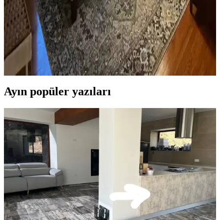
Yatak Odası Düzeni ve Dekorasyonunda Doğru
Yerleşim ve Tasarım İpuçları
Yatak odasında doğru mobilya yerleşimi, renk uyumu, aydınlatma
ve kişisel dokunuşlarla mekanın fonksiyonelliği ve estetiği artırılır.
Bu ipuçlarıyla odanız daha dengeli ve sıcak bir hale gelir.
Ayın popüler yazıları