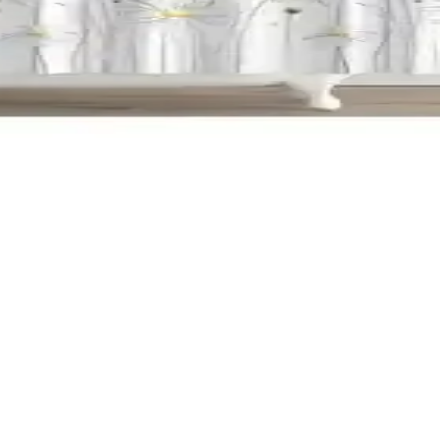
inin.
taylarıyla ürünlerin avantajları ve dezavantajları ortaya konuyor.
antajlarıyla en uygun seçimi yapmanıza yardımcı oluyor.