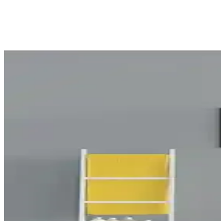
Tropik Home Duş Perdesi Karşılaştırması: Bambu ve P
Tropik Home'un bambu ve papatya desenli duş perdeleri, su itici özellik
anlatılıyor.
Jackline Polyester Kumaş Banyo Perdesi ve Tropik H
İki popüler polyester banyo perdesi olan Jackline ve Tropik Home'un öz
Tropik Home Banyo Perdesi Karşılaştırması: Çiçekli 
Tropik Home'un çiçekli ve düz tasarımlı banyo perdelerini detaylı kar
Jackline Polyester Kumaş ve Tropik Home Çift Kanatl
İki farklı duş perdesinin özellikleri, kullanıcı yorumları ve karşılaşt
Jackline Polyester Kumaş Duş Perdesi ve Tropik Home
Bu makalede, Jackline polyester kumaş duş perdesi ile Tropik Home çift k
Tropik Home Duş Perdesi Karşılaştırması: Çift Kanat 