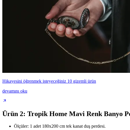
Hikayesini öğrenmek isteyeceğiniz 10 gizemli ürün
devamını oku
Ürün 2: Tropik Home Mavi Renk Banyo Pe
Ölçüler: 1 adet 180x200 cm tek kanat duş perdesi.