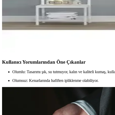
Tropik Home'un çift kanat ve mavi renkli duş perdeleri detaylı karşıla
Jackline Polyester Kumaş ve Tropik Home Papatya De
İki polyester duş perdesi, Jackline ve Tropik Home, su iticilik ve tasarım
Tropik Home Papatya Desenli ve Siyah Renk Banyo Pe
Bu makalede, Tropik Home'un papatya desenli ve siyah renkli banyo perd
Kullanıcı Yorumlarından Öne Çıkanlar
Olumlu: Tasarımı şık, su tutmuyor, kalın ve kaliteli kumaş, kulla
Olumsuz: Kenarlarında hafiften ipliklenme olabiliyor.