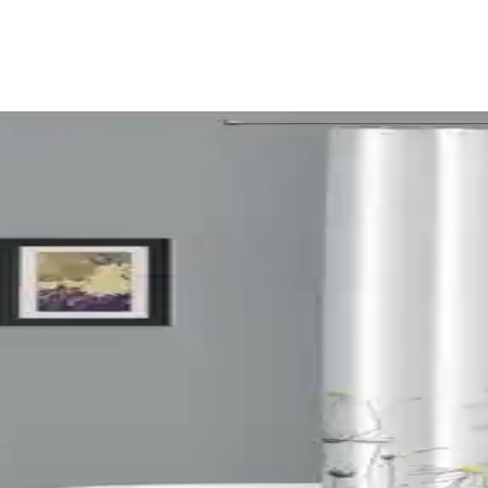
apatya Desenli Modellerin Özellikleri
leri ve şık tasarımlarıyla öne çıkar. Kullanıcı yorumları ve montaj deta
ome Çift Kanat Duş Perdesi Karşılaştırması
ellikleri, tasarım ve kullanıcı yorumlarıyla detaylı karşılaştırması, do
ve Düz Tasarım Seçenekleri
şılaştırıyoruz. Kullanıcı yorumları ve özellikler ışığında en uygun seçi
ı Duş Perdesi Karşılaştırması
ırmasıyla, en uygun seçimi yapmanıza yardımcı olacak detaylar sunuluyor.
 Çift Kanatlı Tasarım Karşılaştırması
anatlı duş perdesinin özellikleri, tasarım ve kullanım avantajları detayl
ve Mavi Renkli Modellerin Özellikleri