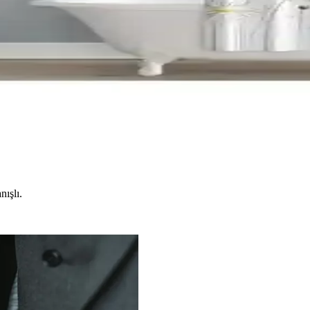
ştırmasıyla, malzeme, tasarım ve kullanıcı deneyimleri hakkında bilgi ed
senli Duş Perdesi Karşılaştırması
 özellikleriyle karşılaştırılıyor. Kullanıcı geri bildirimleri ve kalite de
rdesi Karşılaştırması
eleri detaylı karşılaştırılıyor, özellikleri, kullanıcı yorumları ve av
nışlı.