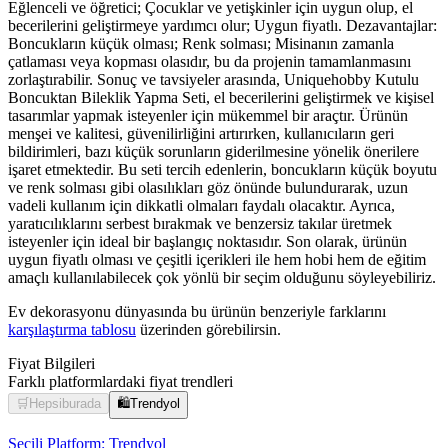
Eğlenceli ve öğretici; Çocuklar ve yetişkinler için uygun olup, el
becerilerini geliştirmeye yardımcı olur; Uygun fiyatlı. Dezavantajlar:
Boncukların küçük olması; Renk solması; Misinanın zamanla
çatlaması veya kopması olasıdır, bu da projenin tamamlanmasını
zorlaştırabilir. Sonuç ve tavsiyeler arasında, Uniquehobby Kutulu
Boncuktan Bileklik Yapma Seti, el becerilerini geliştirmek ve kişisel
tasarımlar yapmak isteyenler için mükemmel bir araçtır. Ürünün
menşei ve kalitesi, güvenilirliğini artırırken, kullanıcıların geri
bildirimleri, bazı küçük sorunların giderilmesine yönelik önerilere
işaret etmektedir. Bu seti tercih edenlerin, boncukların küçük boyutu
ve renk solması gibi olasılıkları göz önünde bulundurarak, uzun
vadeli kullanım için dikkatli olmaları faydalı olacaktır. Ayrıca,
yaratıcılıklarını serbest bırakmak ve benzersiz takılar üretmek
isteyenler için ideal bir başlangıç noktasıdır. Son olarak, ürünün
uygun fiyatlı olması ve çeşitli içerikleri ile hem hobi hem de eğitim
amaçlı kullanılabilecek çok yönlü bir seçim olduğunu söyleyebiliriz.
Ev dekorasyonu dünyasında bu ürünün benzeriyle farklarını
karşılaştırma tablosu
üzerinden görebilirsin.
Fiyat Bilgileri
Farklı platformlardaki fiyat trendleri
🛒
Hepsiburada
🛍️
Trendyol
Seçili Platform:
Trendyol