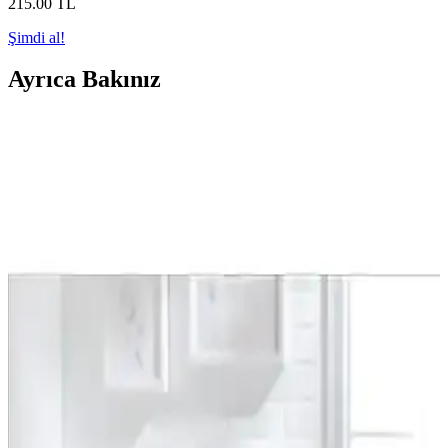
215
.00
TL
Şimdi al!
Ayrıca Bakınız
Hedef Bijuteri 50g Siyah Petek Model Akrilik
Boncuk Takı ve El İşi Malzemeleri
50 gramlık paket, yaklaşık 200 siyah petek model akrilik boncuk
içerir. Takı ve aksesuar yapımında kullanılır, 8mm çapında ve 2mm
deliklidir, çeşitli tasarımlara uygundur.
Bohem Tarzında El İşçiliğiyle Üretilmiş Dekoratif
Aynalar: Şık ve Doğal Bir Dekorasyon Seçeneği
El işçiliği ve doğal malzemelerle tasarlanmış bohem aynalar, şık ve
sıcak atmosferler yaratır. Dayanıklı yapısı ve özgün tasarımıyla
evinizde fark yaratır.
Turuncu Rafya Ayna Boncuklu 3'lü Set: Şık ve
Canlı Ev Dekorasyonu İçin Uygun