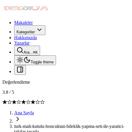
Makaleler
Kategoriler
Hakkımızda
Yazarlar
Ara...
⌘
K
Toggle theme
Değerlendirme
3.8
/
5
Ana Sayfa
turk-mali-kutulu-boncuktan-bileklik-yapma-seti-ile-yaratici-
takilar-tasarla