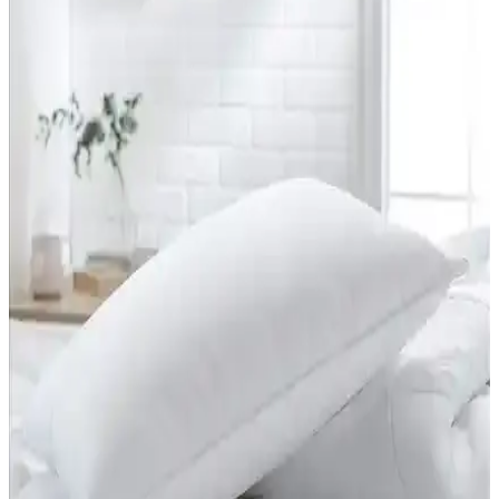
Bu set, canlı turuncu rengi ve boncuk detaylarıyla evlere enerji katan
şık dekoratif bir seçenektir. 3 parçadan oluşan ürün, bohem tarzını
yansıtarak yaşam alanlarına özgünlük sağlar.
Nesco ve Teksnil Home Boncuk Silikon Yastık
Karşılaştırması: Özellikler ve Kullanıcı Yorumları
Nesco ve Teksnil Home boncuk silikon yastıklarını detaylı
karşılaştırıyoruz. Her iki ürünün özellikleri, kullanıcı yorumları ve
avantajlarıyla, bilinçli seçim yapmanızı sağlıyoruz.
Duvetta Kapitone Yün Boncuk Yastık: Doğal ve
Sağlıklı Uyku İçin Yüksek Kalite Seçenek
Doğal malzemelerle tasarlanmış Duvetta yün boncuk yastık,
ayarlanabilir yüksekliği ve sağlık sertifikasıyla konfor ve güven
sunar, uyku kalitesini artırır.
Altın Pamuk Kırlent İç Yastığı: Şıklık ve Konfor
Sunan Modern Ev Dekorasyonu Ürünü
Yüksek kaliteli malzemelerle üretilen, makinede yıkanabilir ve