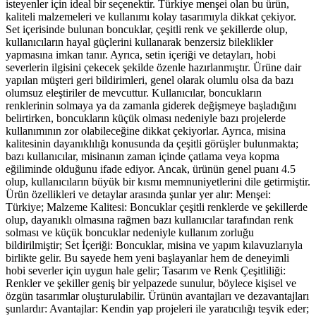
isteyenler için ideal bir seçenektir. Türkiye menşei olan bu ürün,
kaliteli malzemeleri ve kullanımı kolay tasarımıyla dikkat çekiyor.
Set içerisinde bulunan boncuklar, çeşitli renk ve şekillerde olup,
kullanıcıların hayal güçlerini kullanarak benzersiz bileklikler
yapmasına imkan tanır. Ayrıca, setin içeriği ve detayları, hobi
severlerin ilgisini çekecek şekilde özenle hazırlanmıştır. Ürüne dair
yapılan müşteri geri bildirimleri, genel olarak olumlu olsa da bazı
olumsuz eleştiriler de mevcuttur. Kullanıcılar, boncukların
renklerinin solmaya ya da zamanla giderek değişmeye başladığını
belirtirken, boncukların küçük olması nedeniyle bazı projelerde
kullanımının zor olabileceğine dikkat çekiyorlar. Ayrıca, misina
kalitesinin dayanıklılığı konusunda da çeşitli görüşler bulunmakta;
bazı kullanıcılar, misinanın zaman içinde çatlama veya kopma
eğiliminde olduğunu ifade ediyor. Ancak, ürünün genel puanı 4.5
olup, kullanıcıların büyük bir kısmı memnuniyetlerini dile getirmiştir.
Ürün özellikleri ve detaylar arasında şunlar yer alır: Menşei:
Türkiye; Malzeme Kalitesi: Boncuklar çeşitli renklerde ve şekillerde
olup, dayanıklı olmasına rağmen bazı kullanıcılar tarafından renk
solması ve küçük boncuklar nedeniyle kullanım zorluğu
bildirilmiştir; Set İçeriği: Boncuklar, misina ve yapım kılavuzlarıyla
birlikte gelir. Bu sayede hem yeni başlayanlar hem de deneyimli
hobi severler için uygun hale gelir; Tasarım ve Renk Çeşitliliği:
Renkler ve şekiller geniş bir yelpazede sunulur, böylece kişisel ve
özgün tasarımlar oluşturulabilir. Ürünün avantajları ve dezavantajları
şunlardır: Avantajlar: Kendin yap projeleri ile yaratıcılığı teşvik eder;