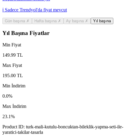
ℹ️ Sadece Trendyol'da fiyat mevcut
Gün başına
✗
Hafta başına
✗
Ay başına
✗
Yıl başına
Yıl Başına Fiyatlar
Min Fiyat
149.99
TL
Max Fiyat
195.00
TL
Min İndirim
0.0
%
Max İndirim
23.1
%
Product ID:
turk-mali-kutulu-boncuktan-bileklik-yapma-seti-ile-
yaratici-takilar-tasarla