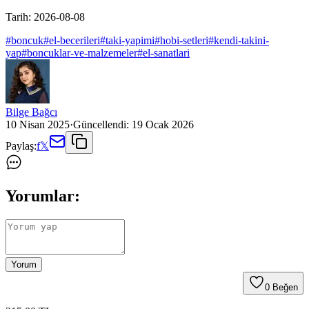
Tarih:
2026-08-08
#
boncuk
#
el-becerileri
#
taki-yapimi
#
hobi-setleri
#
kendi-takini-
yap
#
boncuklar-ve-malzemeler
#
el-sanatlari
Bilge Bağcı
10 Nisan 2025
·
Güncellendi:
19 Ocak 2026
Paylaş:
f
𝕏
Yorumlar:
Yorum
0
Beğen