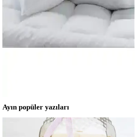
dayanıklı Altın Pamuk Kırlent İç Yastığı, estetik ve fonksiyonelliği
bir arada sunar. Konfor ve şıklığı evinize taşıyan ideal çözüm.
Evren Ev Tekstil Boncuk Silikon Elyaf: Çok Amaçlı
ve Sağlıklı Dolgu Malzemesi
Evren Ev Tekstil Boncuk Silikon Elyaf, antibakteriyel, hafif ve
makinede yıkanabilir özellikleriyle çok çeşitli projelerde tercih edilen
kaliteli dolgu malzemesidir.
Çiçekce Home Boncuk Silikon Yastık 600GR Konfor
ve Hijyen İçin Uygun Bir Seçenek
Yıkanabilir silikon boncuk dolgu yastık, çeşitli yatış pozisyonlarına
uyum sağlar, hijyen ve dayanıklılık sunar, kullanıcı memnuniyetini
artırır ve uyku kalitenizi yükseltir.
Ayın popüler yazıları