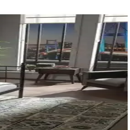
esi gereken noktaları özetliyoruz.
y montajı ve uzun ömürlü kullanımıyla ideal bir uyku çözümüdür.
ırması.
ikkat edilmesi gereken noktaları içeriyor.
y montaj ve kullanıcı yorumlarıyla detaylı karşılaştırma burada.