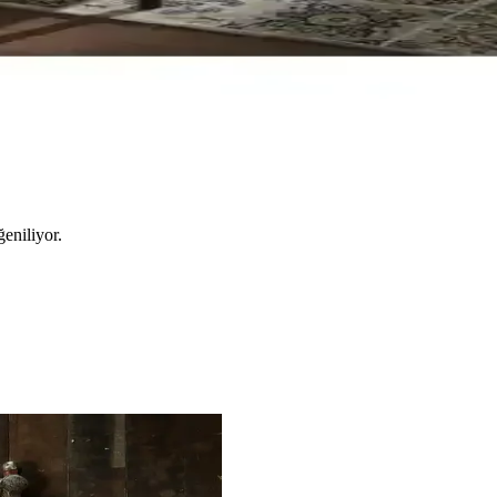
tetik ve Dayanıklılık Bir Arada
e dayanıklı malzemeleriyle uzun ömürlü kullanım sağlar, kolay montaj ve 
ılaştırması
taj özellikleriyle öne çıkar. Siyah ve beyaz renk seçenekleri, yüksek ta
eniliyor.