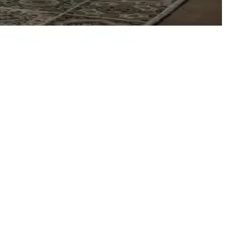
yüksek taşıma kapasitesiyle öne çıkar.
şıma kapasiteleri ve kullanıcı memnuniyetleriyle detaylı karşılaştırma.