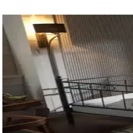
Mobpazar ve Unimet Lalas karyolaları tasarım, dayanıklılık ve kullanı
Unimet Falez-S Çift Kişilik Ferforje Metal Karyola
Unimet Falez-S çift kişilik ferforje metal karyola, şık tasarımı ve d
Unimet Hatkus Tek Kişilik Ferforje Metal Karyola Karş
İki farklı renk seçeneğiyle sunulan Unimet Hatkus Tek Kişilik Ferforje 
Unimet Falez-S ve Hatkus Tek Kişilik Ferforje Metal 
İki farklı Unimet ferforje metal karyola modeli, tasarım, malzeme, monta
HFT Home ve Unimet Hatkus-S Metal Karyola Karşıla
HFT Home ve Unimet Hatkus-S modellerinin tasarım, malzeme, kullanım 
Unimet Ferforje Metal Karyolaları: Hatkus-S ve Kapp
Unimet'in Hatkus-S ve Kappis-S modelleri, dayanıklı metal yapıları ve 