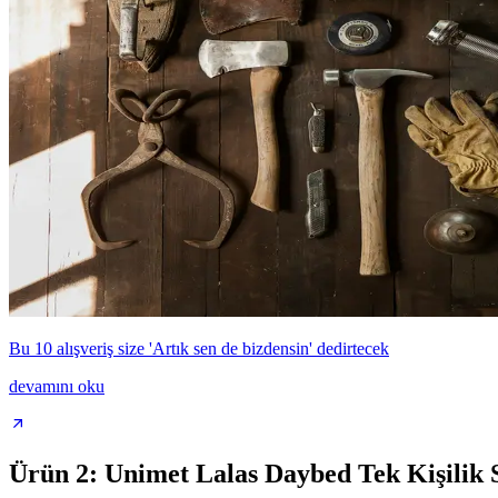
Bu 10 alışveriş size 'Artık sen de bizdensin' dedirtecek
devamını oku
Ürün 2: Unimet Lalas Daybed Tek Kişilik 