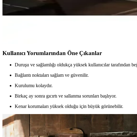
Unimet Asos-S Çift Kişilik Ferforje Metal Karyola: Es
Unimet'in Asos-S çift kişilik ferforje metal karyolası, şık tasarımı v
Unimet Alpas ve Lalas Tek Kişilik Metal Karyola Karş
Unimet Alpas ve Lalas modelleri, dayanıklı metal yapıları ve kolay mon
Kullanıcı Yorumlarından Öne Çıkanlar
Duruşu ve sağlamlığı oldukça yüksek kullanıcılar tarafından beğ
Bağlantı noktaları sağlam ve güvenilir.
Kurulumu kolaydır.
Birkaç ay sonra gıcırtı ve sallanma sorunları başlıyor.
Kenar korumaları yüksek olduğu için büyük görünebilir.