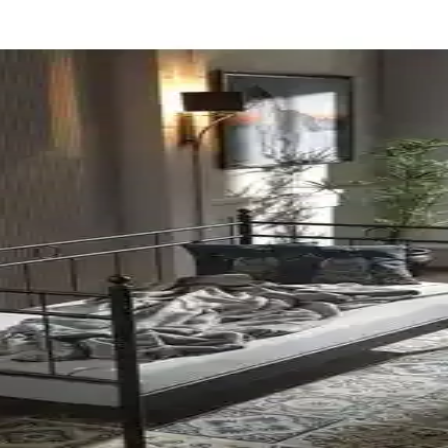
cı memnuniyeti açısından karşılaştırıyoruz, seçim yaparken dikkat edilm
 - Modern ve Dayanıklı Uyku Çözümü
ayanıklı yapısıyla odanıza ferah ve modern bir görünüm kazandırır. Kola
ılaştırması ve Özellikleri
Metal Karyola'nın özellikleri ve kullanıcı deneyimleri detaylı karşılaşt
Karyola Karşılaştırması
j ve kullanıcı deneyimleri açısından detaylı karşılaştırılıyor.
ştırması: Tasarım, Malzeme ve Kullanıcı Yorumları
kolaylığı ve kullanıcı yorumlarıyla karşılaştırması, seçim yaparken d
is-S Karşılaştırması
modern tasarımlarıyla öne çıkıyor. Tek ve çift kişilik seçenekleri, kola