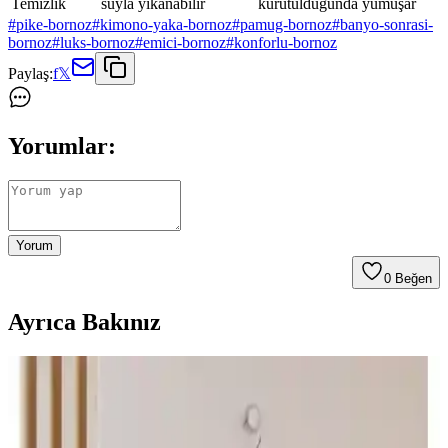
Temizlik
suyla yıkanabilir
kurutulduğunda yumuşar
#
pike-bornoz
#
kimono-yaka-bornoz
#
pamug-bornoz
#
banyo-sonrasi-
bornoz
#
luks-bornoz
#
emici-bornoz
#
konforlu-bornoz
Paylaş:
f
𝕏
Yorumlar:
Yorum
0
Beğen
Ayrıca Bakınız
Varol Dama ve Varol Orfe Serisi Pike Bornozları
Karşılaştırması
Varol Dama ve Orfe serisi pike bornozların özellikleri, kullanıcı