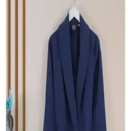
yorumları ve performansını detaylı karşılaştırıyoruz. Her iki ürünün
avantajları ve kullanım alanları hakkında bilgi edinin.
Soley ve Varol Dama Serisi Bornoz Karşılaştırması:
Kalite, Tasarım ve Kullanım Özellikleri
Soley ve Varol Dama Serisi bornozların malzeme, doku, boyut ve
kullanım özellikleri detaylı karşılaştırmasıyla, ihtiyaçlara en uygun
seçeneği belirlemenize yardımcı oluyor.
Varol Bambu Nakışlı Garson Bornoz ve Dama Serisi
Şal Yaka Pike Bornoz Karşılaştırması
İki bornoz modeli, kumaş, tasarım ve kullanıcı deneyimleri açısından
detaylı karşılaştırıldı. Bambu yüzey ve pamuk iç astar, uzun boy ve
şık tasarım özellikleri öne çıkıyor.
Varol Dama ve Orfe Serisi Pike Bornoz
Karşılaştırması: Özellikler ve Kullanıcı Yorumları
Varol Dama ve Orfe Serisi pike bornozların özellikleri, kullanım
alanları ve kullanıcı memnuniyetleri detaylı şekilde karşılaştırıldı,
doğru seçim yapmanız için rehberlik sağlanıyor.