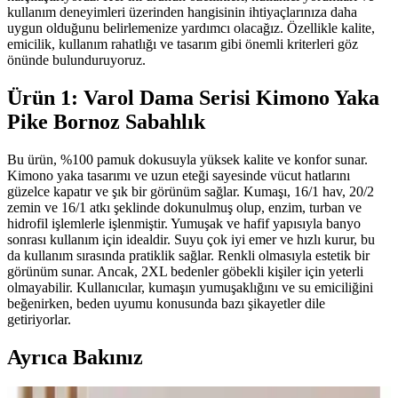
kullanım deneyimleri üzerinden hangisinin ihtiyaçlarınıza daha
uygun olduğunu belirlemenize yardımcı olacağız. Özellikle kalite,
emicilik, kullanım rahatlığı ve tasarım gibi önemli kriterleri göz
önünde bulunduruyoruz.
Ürün 1: Varol Dama Serisi Kimono Yaka
Pike Bornoz Sabahlık
Bu ürün, %100 pamuk dokusuyla yüksek kalite ve konfor sunar.
Kimono yaka tasarımı ve uzun eteği sayesinde vücut hatlarını
güzelce kapatır ve şık bir görünüm sağlar. Kumaşı, 16/1 hav, 20/2
zemin ve 16/1 atkı şeklinde dokunulmuş olup, enzim, turban ve
hidrofil işlemlerle işlenmiştir. Yumuşak ve hafif yapısıyla banyo
sonrası kullanım için idealdir. Suyu çok iyi emer ve hızlı kurur, bu
da kullanım sırasında pratiklik sağlar. Renkli olmasıyla estetik bir
görünüm sunar. Ancak, 2XL bedenler göbekli kişiler için yeterli
olmayabilir. Kullanıcılar, kumaşın yumuşaklığını ve su emiciliğini
beğenirken, beden uyumu konusunda bazı şikayetler dile
getiriyorlar.
Ayrıca Bakınız