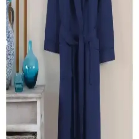
Varol Dama ve Orfe Serisi pike bornozların özellikleri, kullanım
alanları ve kullanıcı memnuniyetleri detaylı şekilde karşılaştırıldı,
doğru seçim yapmanız için rehberlik sağlanıyor.
Varol Dama ve Varol Orfe Serisi Pike Bornozları
Karşılaştırması ve Kullanıcı Yorumları
Varol Dama ve Orfe serisi pike bornozlar, yüksek su emiciliği ve
dayanıklılığıyla öne çıkıyor. Dama serisi şık tasarımıyla dikkat
çekerken, Orfe serisi hafif ve hızlı kuruyan yapısıyla tercih ediliyor.
Kullanıcılar, her iki ürünün de avantajlarını ve dezavantajlarını
paylaşıyor.
Varol Dama Serisi Pike Bornoz Karşılaştırması:
Kimono ve Şal Yaka Modellerinin Özellikleri ve
Kullanıcı Yorumları
Varol Dama serisinin kimono ve şal yaka pike bornozları, yüksek
kalite pamuk ve su emme performansıyla öne çıkıyor. Kullanıcı
memnuniyeti yüksek, dayanıklı ve şık tasarımlarla banyo sonrası
konfor sağlıyor.