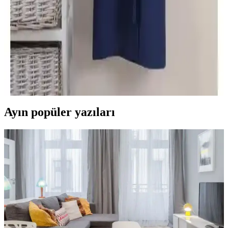
özellikleri, kullanıcı yorumları ve kullanım avantajlarıyla
ihtiyaçlarınıza en uygun bornozu seçmenize yardımcı oluyoruz.
Varol Dama ve Orfe Serisi Pike Bornozları
Karşılaştırması: Özellikler ve Kullanıcı Yorumları
Varol Dama ve Orfe serisi pike bornozların özellikleri, kullanıcı
yorumları ve performansını karşılaştırıyoruz. Yüksek kalite, emicilik
ve dayanıklılık açısından detaylı bilgiler içerir.
Ayın popüler yazıları