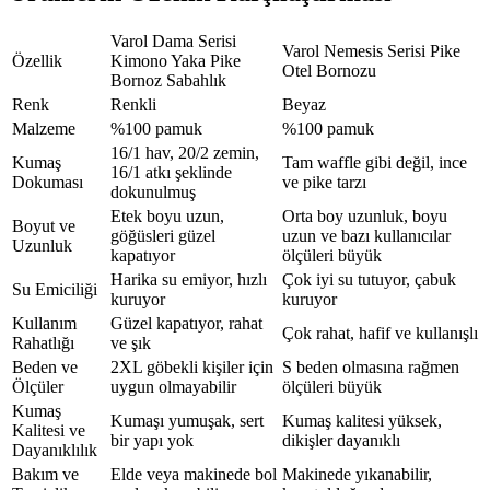
Varol Dama Serisi
Varol Nemesis Serisi Pike
Özellik
Kimono Yaka Pike
Otel Bornozu
Bornoz Sabahlık
Renk
Renkli
Beyaz
Malzeme
%100 pamuk
%100 pamuk
16/1 hav, 20/2 zemin,
Kumaş
Tam waffle gibi değil, ince
16/1 atkı şeklinde
Dokuması
ve pike tarzı
dokunulmuş
Etek boyu uzun,
Orta boy uzunluk, boyu
Boyut ve
göğüsleri güzel
uzun ve bazı kullanıcılar
Uzunluk
kapatıyor
ölçüleri büyük
Harika su emiyor, hızlı
Çok iyi su tutuyor, çabuk
Su Emiciliği
kuruyor
kuruyor
Kullanım
Güzel kapatıyor, rahat
Çok rahat, hafif ve kullanışlı
Rahatlığı
ve şık
Beden ve
2XL göbekli kişiler için
S beden olmasına rağmen
Ölçüler
uygun olmayabilir
ölçüleri büyük
Kumaş
Kumaşı yumuşak, sert
Kumaş kalitesi yüksek,
Kalitesi ve
bir yapı yok
dikişler dayanıklı
Dayanıklılık
Bakım ve
Elde veya makinede bol
Makinede yıkanabilir,