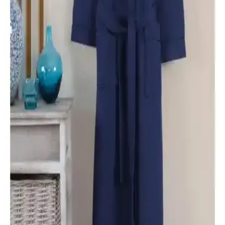
Varol Dama ve Varol Orfe Serisi Pike Bornozları
Karşılaştırması ve Kullanıcı Yorumları
Varol Dama ve Orfe serisi pike bornozlar, yüksek su emiciliği ve
dayanıklılığıyla öne çıkıyor. Dama serisi şık tasarımıyla dikkat
çekerken, Orfe serisi hafif ve hızlı kuruyan yapısıyla tercih ediliyor.
Kullanıcılar, her iki ürünün de avantajlarını ve dezavantajlarını
paylaşıyor.
Varol Dama Serisi Pike Bornoz Karşılaştırması:
Kimono ve Şal Yaka Modellerinin Özellikleri ve
Kullanıcı Yorumları
Varol Dama serisinin kimono ve şal yaka pike bornozları, yüksek
kalite pamuk ve su emme performansıyla öne çıkıyor. Kullanıcı
memnuniyeti yüksek, dayanıklı ve şık tasarımlarla banyo sonrası
konfor sağlıyor.
Varol Dama ve Nemesis Serisi Pike Bornoz
Karşılaştırması: Özellikler ve Kullanıcı Yorumları
İki yüksek kaliteli pike bornoz modeli detaylı karşılaştırmasıyla,