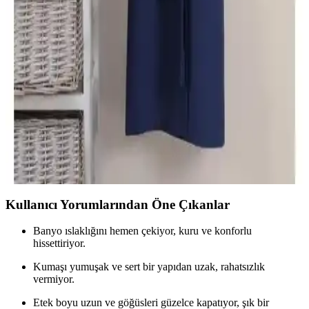
Varol Dama ve Nemesis Serisi Pike Bornoz
Karşılaştırması: Özellikler ve Kullanıcı Yorumları
İki yüksek kaliteli pike bornoz modeli detaylı karşılaştırmasıyla,
özellikleri, kullanıcı yorumları ve kullanım avantajlarıyla
ihtiyaçlarınıza en uygun bornozu seçmenize yardımcı oluyoruz.
Varol Dama ve Orfe Serisi Pike Bornozları
Karşılaştırması: Özellikler ve Kullanıcı Yorumları
Varol Dama ve Orfe serisi pike bornozların özellikleri, kullanıcı
yorumları ve performansını karşılaştırıyoruz. Yüksek kalite, emicilik
ve dayanıklılık açısından detaylı bilgiler içerir.
Kullanıcı Yorumlarından Öne Çıkanlar
Banyo ıslaklığını hemen çekiyor, kuru ve konforlu
hissettiriyor.
Kumaşı yumuşak ve sert bir yapıdan uzak, rahatsızlık
vermiyor.
Etek boyu uzun ve göğüsleri güzelce kapatıyor, şık bir