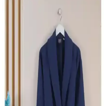
Varol Dama ve Varol Orfe Serisi Pike Bornozları
Karşılaştırması
Varol Dama ve Orfe serisi pike bornozların özellikleri, kullanıcı
yorumları ve performansını detaylı karşılaştırıyoruz. Her iki ürünün
avantajları ve kullanım alanları hakkında bilgi edinin.
Soley ve Varol Dama Serisi Bornoz Karşılaştırması:
Kalite, Tasarım ve Kullanım Özellikleri
Soley ve Varol Dama Serisi bornozların malzeme, doku, boyut ve
kullanım özellikleri detaylı karşılaştırmasıyla, ihtiyaçlara en uygun
seçeneği belirlemenize yardımcı oluyor.
Varol Bambu Nakışlı Garson Bornoz ve Dama Serisi
Şal Yaka Pike Bornoz Karşılaştırması
İki bornoz modeli, kumaş, tasarım ve kullanıcı deneyimleri açısından
detaylı karşılaştırıldı. Bambu yüzey ve pamuk iç astar, uzun boy ve
şık tasarım özellikleri öne çıkıyor.
Varol Dama ve Orfe Serisi Pike Bornoz
Karşılaştırması: Özellikler ve Kullanıcı Yorumları